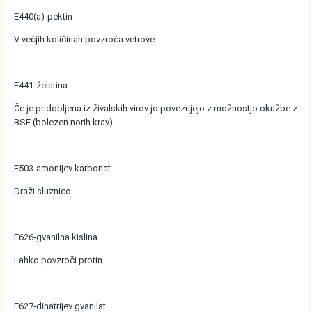
E440(a)-pektin
V večjih količinah povzroča vetrove.
E441-želatina
Če je pridobljena iz živalskih virov jo povezujejo z možnostjo okužbe z
BSE (bolezen norih krav).
E503-amonijev karbonat
Draži sluznico.
E626-gvanilna kislina
Lahko povzroči protin.
E627-dinatrijev gvanilat