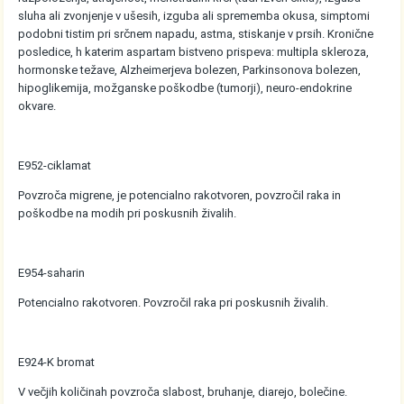
sluha ali zvonjenje v ušesih, izguba ali sprememba okusa, simptomi
podobni tistim pri srčnem napadu, astma, stiskanje v prsih. Kronične
posledice, h katerim aspartam bistveno prispeva: multipla skleroza,
hormonske težave, Alzheimerjeva bolezen, Parkinsonova bolezen,
hipoglikemija, možganske poškodbe (tumorji), neuro-endokrine
okvare.
E952-ciklamat
Povzroča migrene, je potencialno rakotvoren, povzročil raka in
poškodbe na modih pri poskusnih živalih.
E954-saharin
Potencialno rakotvoren. Povzročil raka pri poskusnih živalih.
E924-K bromat
V večjih količinah povzroča slabost, bruhanje, diarejo, bolečine.