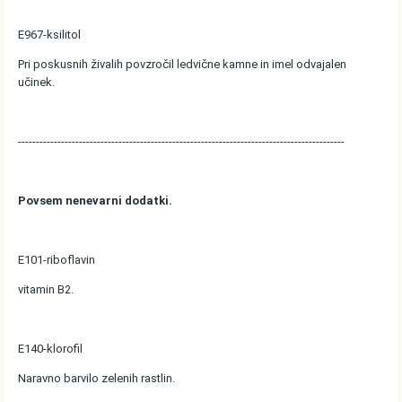
E967-ksilitol
Pri poskusnih živalih povzročil ledvične kamne in imel odvajalen
učinek.
-------------------------------------------------------------------------------------------
Povsem nenevarni dodatki.
E101-riboflavin
vitamin B2.
E140-klorofil
Naravno barvilo zelenih rastlin.