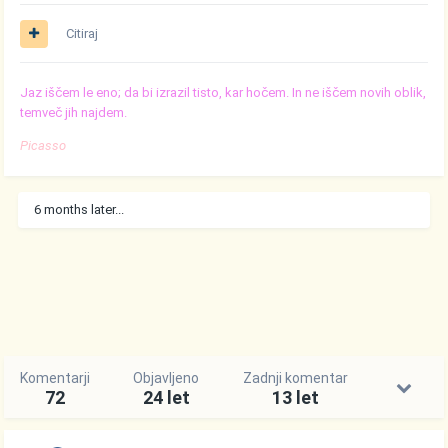
Citiraj
Jaz iščem le eno; da bi izrazil tisto, kar hočem. In ne iščem novih oblik,
temveč jih najdem.
Picasso
6 months later...
Komentarji
Objavljeno
Zadnji komentar
72
24 let
13 let