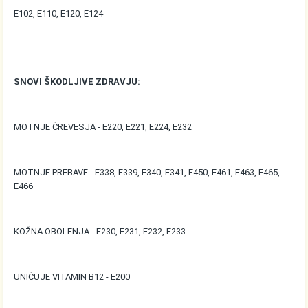
E102, E110, E120, E124
SNOVI ŠKODLJIVE ZDRAVJU:
MOTNJE ČREVESJA - E220, E221, E224, E232
MOTNJE PREBAVE - E338, E339, E340, E341, E450, E461, E463, E465,
E466
KOŽNA OBOLENJA - E230, E231, E232, E233
UNIČUJE VITAMIN B12 - E200