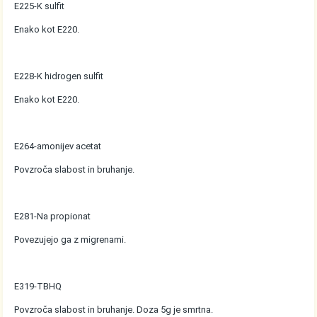
E225-K sulfit
Enako kot E220.
E228-K hidrogen sulfit
Enako kot E220.
E264-amonijev acetat
Povzroča slabost in bruhanje.
E281-Na propionat
Povezujejo ga z migrenami.
E319-TBHQ
Povzroča slabost in bruhanje. Doza 5g je smrtna.