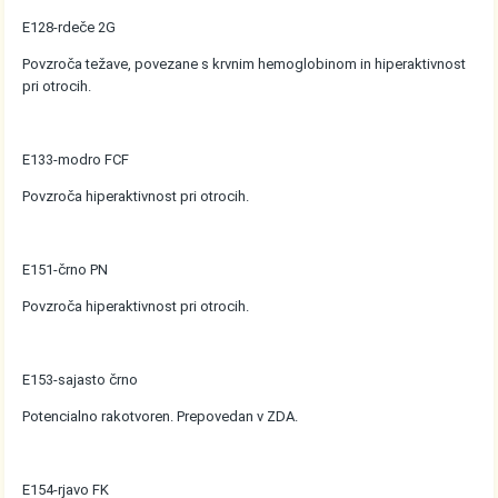
E128-rdeče 2G
Povzroča težave, povezane s krvnim hemoglobinom in hiperaktivnost
pri otrocih.
E133-modro FCF
Povzroča hiperaktivnost pri otrocih.
E151-črno PN
Povzroča hiperaktivnost pri otrocih.
E153-sajasto črno
Potencialno rakotvoren. Prepovedan v ZDA.
E154-rjavo FK