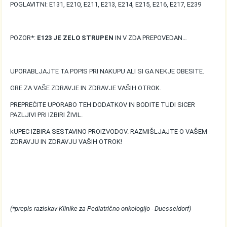
POGLAVITNI: E131, E210, E211, E213, E214, E215, E216, E217, E239
POZOR*:
E123 JE ZELO STRUPEN
IN V ZDA PREPOVEDAN…
UPORABLJAJTE TA POPIS PRI NAKUPU ALI SI GA NEKJE OBESITE.
GRE ZA VAŠE ZDRAVJE IN ZDRAVJE VAŠIH OTROK.
PREPREČITE UPORABO TEH DODATKOV IN BODITE TUDI SICER
PAZLJIVI PRI IZBIRI ŽIVIL.
kUPEC IZBIRA SESTAVINO PROIZVODOV. RAZMIŠLJAJTE O VAŠEM
ZDRAVJU IN ZDRAVJU VAŠIH OTROK!
(*prepis raziskav Klinike za Pediatrično onkologijo - Duesseldorf)