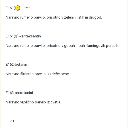
E161(
-lutein
Naravno rumeno barvilo, prisotno v zelenih listih in drugod.
E161(g)-kantaksantin
Naravno rumeno barvilo, prisotno v gobah, ribah, famingovih peresih.
E162-betanin
Naravno škrlatno barvilo iz rdeče pese.
E163-antocianini
Naravno vijolično barvilo iz cvetja.
E170