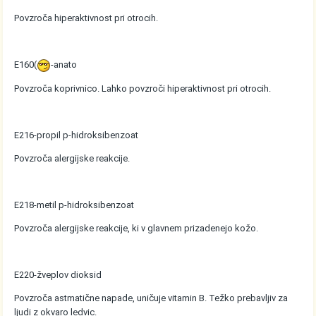
Povzroča hiperaktivnost pri otrocih.
E160(
-anato
Povzroča koprivnico. Lahko povzroči hiperaktivnost pri otrocih.
E216-propil p-hidroksibenzoat
Povzroča alergijske reakcije.
E218-metil p-hidroksibenzoat
Povzroča alergijske reakcije, ki v glavnem prizadenejo kožo.
E220-žveplov dioksid
Povzroča astmatične napade, uničuje vitamin B. Težko prebavljiv za
ljudi z okvaro ledvic.