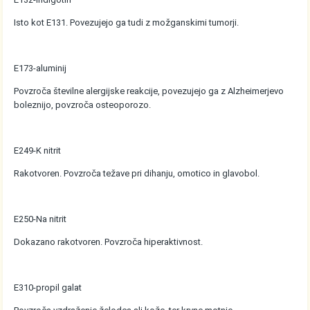
Isto kot E131. Povezujejo ga tudi z možganskimi tumorji.
E173-aluminij
Povzroča številne alergijske reakcije, povezujejo ga z Alzheimerjevo
boleznijo, povzroča osteoporozo.
E249-K nitrit
Rakotvoren. Povzroča težave pri dihanju, omotico in glavobol.
E250-Na nitrit
Dokazano rakotvoren. Povzroča hiperaktivnost.
E310-propil galat