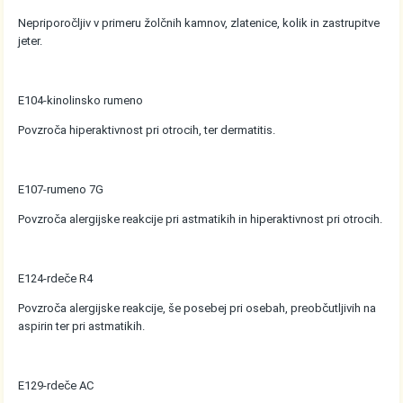
Nepriporočljiv v primeru žolčnih kamnov, zlatenice, kolik in zastrupitve
jeter.
E104-kinolinsko rumeno
Povzroča hiperaktivnost pri otrocih, ter dermatitis.
E107-rumeno 7G
Povzroča alergijske reakcije pri astmatikih in hiperaktivnost pri otrocih.
E124-rdeče R4
Povzroča alergijske reakcije, še posebej pri osebah, preobčutljivih na
aspirin ter pri astmatikih.
E129-rdeče AC