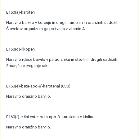
E160(a)-karoten
Naravno barvilo v korenju in drugih rumenih in oranžnih sadežih.
Človekov organizem ga pretvarja v vitamin A.
E160(d)-likopen
Naravno rdeče barvilo v paradižniku in številnih drugih sadežih.
Zmanjšuje tveganje raka.
E160(e)-beta-apo-8'-karotenal (C30)
Naravno oranžno barvilo.
E160(f)-etilni ester beta-apo-8'-karotenske kisline
Naravno oranžno barvilo.