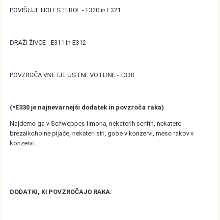
POVIŠUJE HOLESTEROL - E320 in E321
DRAŽI ŽIVCE - E311 in E312
POVZROČA VNETJE USTNE VOTLINE - E330
(*E330 je najnevarnejši dodatek in povzroča raka)
.
Najdemo ga v Schweppes-limona, nekaterih senfih, nekatere
brezalkoholne pijače, nekateri siri, gobe v konzervi, meso rakov v
konzervi....
DODATKI, KI POVZROČAJO RAKA: