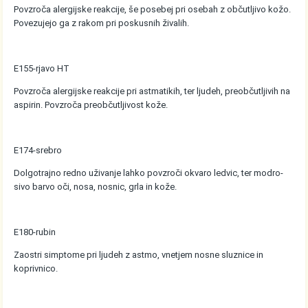
Povzroča alergijske reakcije, še posebej pri osebah z občutljivo kožo.
Povezujejo ga z rakom pri poskusnih živalih.
E155-rjavo HT
Povzroča alergijske reakcije pri astmatikih, ter ljudeh, preobčutljivih na
aspirin. Povzroča preobčutljivost kože.
E174-srebro
Dolgotrajno redno uživanje lahko povzroči okvaro ledvic, ter modro-
sivo barvo oči, nosa, nosnic, grla in kože.
E180-rubin
Zaostri simptome pri ljudeh z astmo, vnetjem nosne sluznice in
koprivnico.