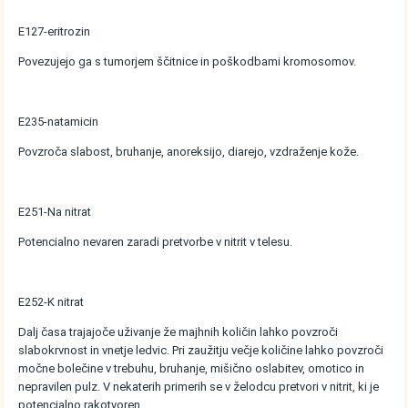
E127-eritrozin
Povezujejo ga s tumorjem ščitnice in poškodbami kromosomov.
E235-natamicin
Povzroča slabost, bruhanje, anoreksijo, diarejo, vzdraženje kože.
E251-Na nitrat
Potencialno nevaren zaradi pretvorbe v nitrit v telesu.
E252-K nitrat
Dalj časa trajajoče uživanje že majhnih količin lahko povzroči
slabokrvnost in vnetje ledvic. Pri zaužitju večje količine lahko povzroči
močne bolečine v trebuhu, bruhanje, mišično oslabitev, omotico in
nepravilen pulz. V nekaterih primerih se v želodcu pretvori v nitrit, ki je
potencialno rakotvoren.