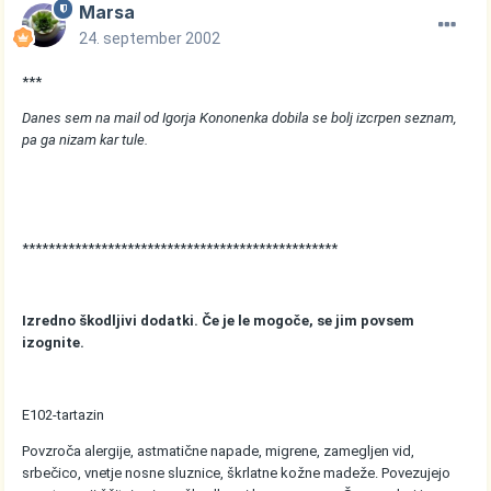
Marsa
24. september 2002
***
Danes sem na mail od Igorja Kononenka dobila se bolj izcrpen seznam,
pa ga nizam kar tule.
************************************************
Izredno škodljivi dodatki. Če je le mogoče, se jim povsem
izognite.
E102-tartazin
Povzroča alergije, astmatične napade, migrene, zamegljen vid,
srbečico, vnetje nosne sluznice, škrlatne kožne madeže. Povezujejo