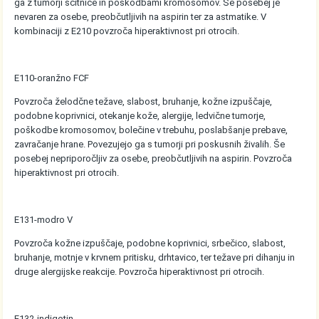
ga z tumorji ščitnice in poškodbami kromosomov. Še posebej je
nevaren za osebe, preobčutljivih na aspirin ter za astmatike. V
kombinaciji z E210 povzroča hiperaktivnost pri otrocih.
E110-oranžno FCF
Povzroča želodčne težave, slabost, bruhanje, kožne izpuščaje,
podobne koprivnici, otekanje kože, alergije, ledvične tumorje,
poškodbe kromosomov, bolečine v trebuhu, poslabšanje prebave,
zavračanje hrane. Povezujejo ga s tumorji pri poskusnih živalih. Še
posebej nepriporočljiv za osebe, preobčutljivih na aspirin. Povzroča
hiperaktivnost pri otrocih.
E131-modro V
Povzroča kožne izpuščaje, podobne koprivnici, srbečico, slabost,
bruhanje, motnje v krvnem pritisku, drhtavico, ter težave pri dihanju in
druge alergijske reakcije. Povzroča hiperaktivnost pri otrocih.
E132-indigotin