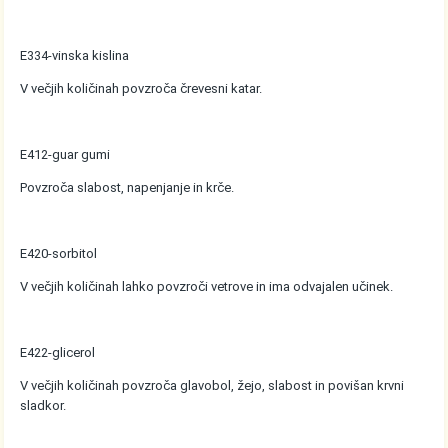
E334-vinska kislina
V večjih količinah povzroča črevesni katar.
E412-guar gumi
Povzroča slabost, napenjanje in krče.
E420-sorbitol
V večjih količinah lahko povzroči vetrove in ima odvajalen učinek.
E422-glicerol
V večjih količinah povzroča glavobol, žejo, slabost in povišan krvni
sladkor.