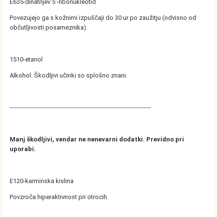
E635-dinatrijev 5'-ribonukleotid
Povezujejo ga s kožnimi izpuščaji do 30 ur po zaužitju (odvisno od
občutljivosti posameznika).
1510-etanol
Alkohol. Škodljivi učinki so splošno znani.
-------------------------------------------------------------------------
Manj škodljivi, vendar ne nenevarni dodatki. Previdno pri
uporabi.
E120-karminska kislina
Povzroča hiperaktivnost pri otrocih.