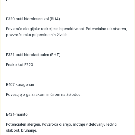
E320-butil hidroksianizol (BHA)
Povzroča alergijske reakcije in hiperaktivnost. Potencialno rakotvoren,
povzroča raka pri poskusnih živalih.
E321-butil hidroksitoulen (BHT)
Enako kot E320.
E407-karagenan
Povezujejo ga z rakom in čirom na želodcu.
E421-manitol
Potencialen alergen. Povzroča diarejo, motnje v delovanju ledvic,
slabost, bruhanje.