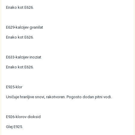
Enako kot E626.
E629-kalcijev gvanilat
Enako kot E626.
E633-kalcijev inoziat
Enako kot E626.
E925-klor
Uničuje hranljive snovi, rakotvoren. Pogosto dodan pitni vodi.
E926-klorov dioksid
Glej E925.