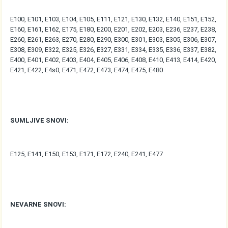
E100, E101, E103, E104, E105, E111, E121, E130, E132, E140, E151, E152,
E160, E161, E162, E175, E180, E200, E201, E202, E203, E236, E237, E238,
E260, E261, E263, E270, E280, E290, E300, E301, E303, E305, E306, E307,
E308, E309, E322, E325, E326, E327, E331, E334, E335, E336, E337, E382,
E400, E401, E402, E403, E404, E405, E406, E408, E410, E413, E414, E420,
E421, E422, E4s0, E471, E472, E473, E474, E475, E480
SUMLJIVE SNOVI:
E125, E141, E150, E153, E171, E172, E240, E241, E477
NEVARNE SNOVI: