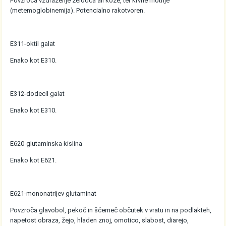
Povzroča vzdraženje želodca ali kože, ter krvne motnje
(metemoglobinemija). Potencialno rakotvoren.
E311-oktil galat
Enako kot E310.
E312-dodecil galat
Enako kot E310.
E620-glutaminska kislina
Enako kot E621.
E621-mononatrijev glutaminat
Povzroča glavobol, pekoč in ščemeč občutek v vratu in na podlakteh,
napetost obraza, žejo, hladen znoj, omotico, slabost, diarejo,