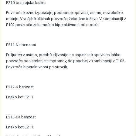
E210-benzojska kislina
Povzroča kožne izpuščaje, podobne koprivnici, astmo, nevrološke
motnje. V večjih količinah povzroča želodčne težave. V kombinaciji z
E102 povzroča zelo močno hiperaktivnost pri otrocih.
E211-Na benzoat
Pri ljudeh z astmo, preobčutljivostjo na aspirin in koprivnico lahko
povzroča poslabšanje simptomov, še posebej v kombinaciji z E102.
Povzroča hiperaktivnost pri otrocih.
E212-K benzoat
Enako kot E211.
E213-Ca benzoat
Enako kot E211.