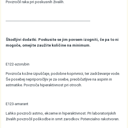
Povzročil raka pri poskusnih živalih.
--------------------------------------------------------------------------
Škodljivi dodatki. Poskusite se jim povsem izogniti, če pa to ni
mogoče, omejite zaužite količine na minimum.
E122-azorubin
Povzroča kožne izpuščaje, podobne koprivnici, ter zadrževanje vode.
Še posebej nepriporočljiv je za osebe, preobčutljive na aspirin in
astmatike. Povzroča hiperaktivnost pri otrocih.
E123-amarant
Lahko povzroči astmo, ekceme in hiperaktivnost. Pri laboratorijskih
živalih povzročil poškodbe in smrt zarodkov. Potencialno rakotvoren.