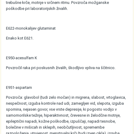
trebušne krče, motnje v srčnem ritmu. Povzroča možganske
poškodbe pri laboratorijskih živalih.
E622-monokalijev glutaminat
Enako kot E621.
E950-acesulfam K
Povzročil raka pri poskusnih živalih, škodljivo vpliva na ščitnico.
E951-aspartam
Povzroča: glavobol (tudi zelo močan) in migrena, slabost, vrtoglavica,
nespečnost, izguba kontrole nad udi, zamegljen vid, slepota, izguba
spomina, nejasen govor, vse vrste depresije, ki pogosto vodijo v
samomorilske težnje, hiperaktivnost, črevesne in želodčne motnje,
epileptični napadi, kožne poškodbe, izpuščaji, napadi tesnobe,
bolečine v mišicah in sklepih, neobčutljivost, spremembe
razpoloženja, utrujenost, menstrualni krči (tudi izven cikla), izguba