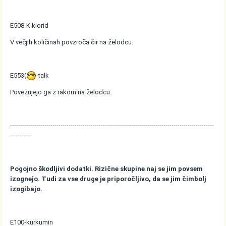
E508-K klorid
V večjih količinah povzroča čir na želodcu.
E553(
-talk
Povezujejo ga z rakom na želodcu.
-----------------------------------------------------------------------------------------------------
-----------
Pogojno škodljivi dodatki. Rizične skupine naj se jim povsem
izognejo. Tudi za vse druge je priporočljivo, da se jim čimbolj
izogibajo.
E100-kurkumin