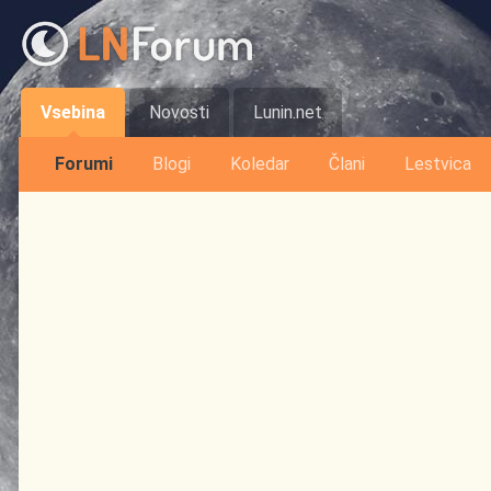
Vsebina
Novosti
Lunin.net
Forumi
Blogi
Koledar
Člani
Lestvica