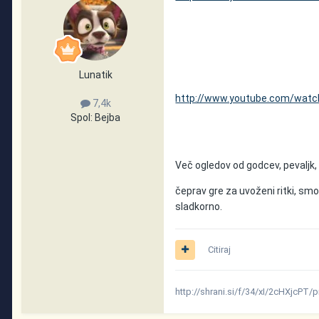
Lunatik
http://www.youtube.com/watc
7,4k
Spol:
Bejba
Več ogledov od godcev, pevaljk,
čeprav gre za uvoženi ritki, sm
sladkorno.
Citiraj
http://shrani.si/f/34/xI/2cHXjcPT/