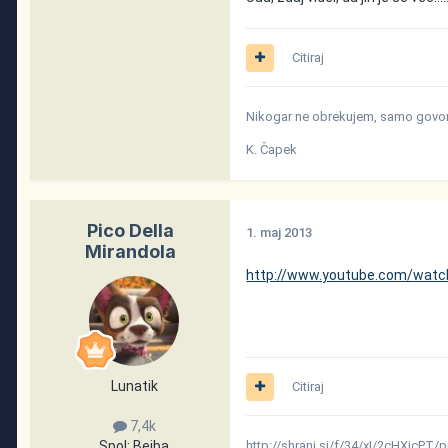
Citiraj
Nikogar ne obrekujem, samo govori
K. Čapek
Pico Della
1. maj 2013
Mirandola
http://www.youtube.com/watc
Lunatik
Citiraj
7,4k
Spol:
Bejba
http://shrani.si/f/34/xI/2cHXjcPT/