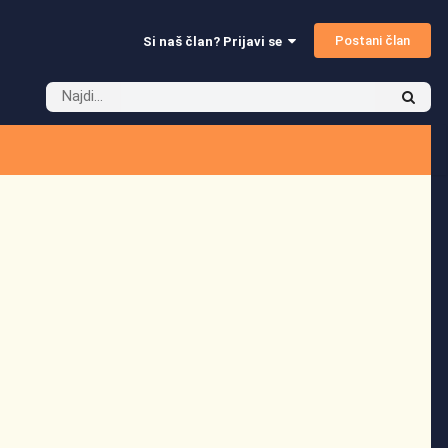
Postani član
Si naš član? Prijavi se