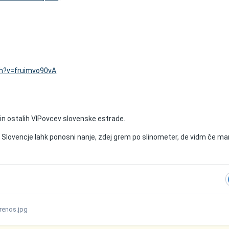
h?v=fruimvo90vA
 in ostalih VIPovcev slovenske estrade.
o Slovencje lahk ponosni nanje, zdej grem po slinometer, de vidm če m
prenos.jpg