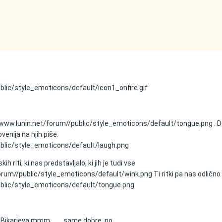
blic/style_emoticons/default/icon1_onfire.gif
/www.lunin.net/forum//public/style_emoticons/default/tongue.png
. D
venija na njih piše.
ublic/style_emoticons/default/laugh.png
h riti, ki nas predstavljalo, ki jih je tudi vse
forum//public/style_emoticons/default/wink.png
Ti ritki pa nas odlično
ublic/style_emoticons/default/tongue.png
....Bikarjeva mmm.........same dobre, no.