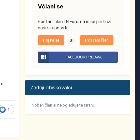
Včlani se
Postani član LN Foruma in se pridruži
naši skupnosti.
Prijavi se
ali
Postani član
FACEBOOK PRIJAVA
am
Zadnji obiskovalci
Noben član si ne ogleduje te strani.
1