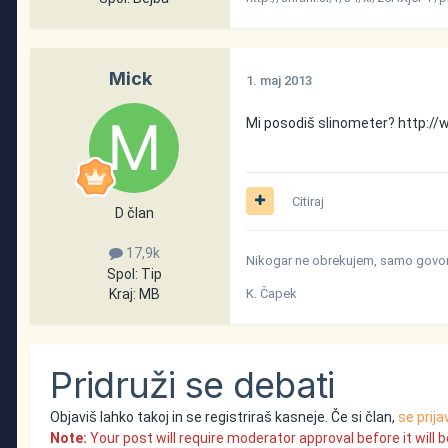
Mick
1. maj 2013
Mi posodiš slinometer?
http://
Citiraj
D član
17,9k
Nikogar ne obrekujem, samo govori
Spol:
Tip
Kraj:
MB
K. Čapek
Pridruži se debati
Objaviš lahko takoj in se registriraš kasneje. Če si član,
se prija
Note:
Your post will require moderator approval before it will be