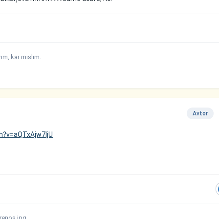
m, kar mislim.
Avtor
h?v=aQTxAjw7IjU
prenos.jpg