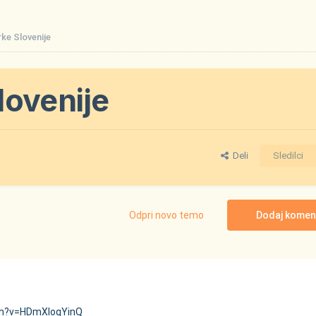
ke Slovenije
lovenije
Deli
Sledilci
Odpri novo temo
Dodaj komen
ch?v=HDmXIoqYinQ