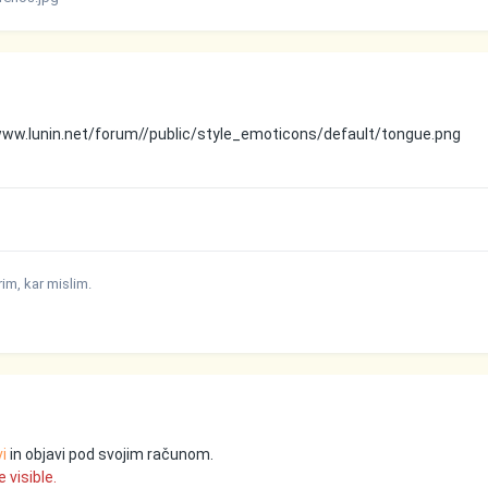
www.lunin.net/forum//public/style_emoticons/default/tongue.png
m, kar mislim.
vi
in objavi pod svojim računom.
 visible.