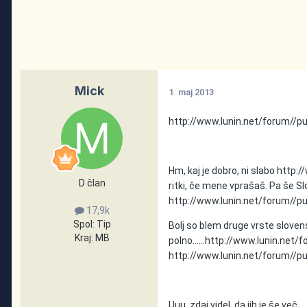
Mick
1. maj 2013
http://www.lunin.net/forum//pu
Hm, kaj je dobro, ni slabo
http:/
D član
ritki, če mene vprašaš. Pa še Slo
http://www.lunin.net/forum//p
17,9k
Spol:
Tip
Bolj so blem druge vrste slovenski
Kraj:
MB
polno......
http://www.lunin.net/
http://www.lunin.net/forum//p
Uuu, zdaj videl, da jih je še več.