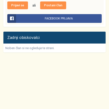
Prijavi se
ali
Postani član
FACEBOOK PRIJAVA
Zadnji obiskovalci
Noben član si ne ogleduje te strani.