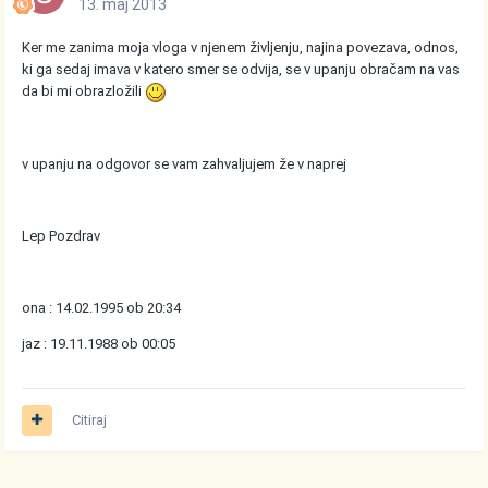
13. maj 2013
Ker me zanima moja vloga v njenem življenju, najina povezava, odnos,
ki ga sedaj imava v katero smer se odvija, se v upanju obračam na vas
da bi mi obrazložili
v upanju na odgovor se vam zahvaljujem že v naprej
Lep Pozdrav
ona : 14.02.1995 ob 20:34
jaz : 19.11.1988 ob 00:05
Citiraj