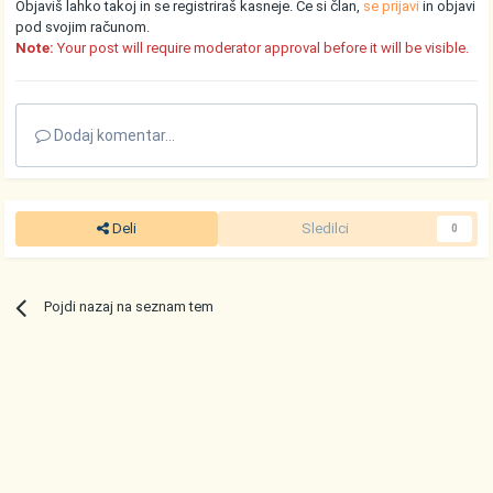
Objaviš lahko takoj in se registriraš kasneje. Če si član,
se prijavi
in objavi
pod svojim računom.
Note:
Your post will require moderator approval before it will be visible.
Dodaj komentar...
Deli
Sledilci
0
Pojdi nazaj na seznam tem