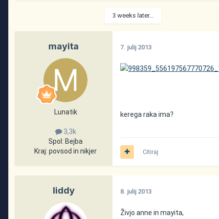
3 weeks later...
mayita
7. julij 2013
Lunatik
kerega raka ima?
3,3k
Spol:
Bejba
Kraj:
povsod in nikjer
Citiraj
liddy
8. julij 2013
Živjo anne in mayita,