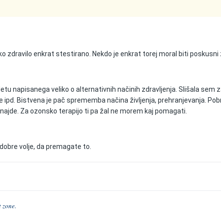
ako zdravilo enkrat stestirano. Nekdo je enkrat torej moral biti poskusni
pletu napisanega veliko o alternativnih načinih zdravljenja. Slišala sem 
ipd. Bistvena je pač sprememba načina življenja, prehranjevanja. Pobr
najde. Za ozonsko terapijo ti pa žal ne morem kaj pomagati.
obre volje, da premagate to.
t zone.