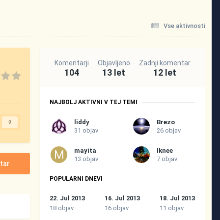
Vse aktivnosti
Komentarji
Objavljeno
Zadnji komentar
104
13 let
12 let
NAJBOLJ AKTIVNI V TEJ TEMI
liddy
Brezo
0
31 objav
26 objav
mayita
Iknee
13 objav
7 objav
tar
POPULARNI DNEVI
22. Jul 2013
16. Jul 2013
18. Jul 2013
18 objav
16 objav
11 objav