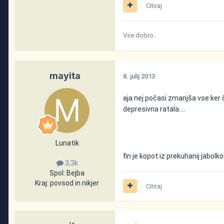
Citiraj
Vse dobro.
mayita
8. julij 2013
aja nej počasi zmanjša vse ker č
depresivna ratala....
Lunatik
fin je kopot iz prekuhanij jabol
3,3k
Spol:
Bejba
Kraj:
povsod in nikjer
Citiraj