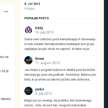
8. Jul 2013
9 objav
POPULAR POSTS
liddy
16. julij 2013
Sama sem odločno proti kemoterapiji in obsevanju
in tudi ostalim farmakološkim bedarijam kot je npr.
cepljenje (svojih otrok ne cepim!). A treba se je...
tro ne
Iknee
11. avgust 2013
Jaz imam s pogrebi babice in dedka prav komične
le če je
izkušnje (ja, prav ste prebrali - komične). Babica (ne
tista, ki je umrla za rakom) je bila zelo duhovna...
janko
8. julij 2013
ki danes
kitajci pa so mnenja, da je lahko čist čustvenega
izvora... tole, če se ti lub, mogoče mal preber ...