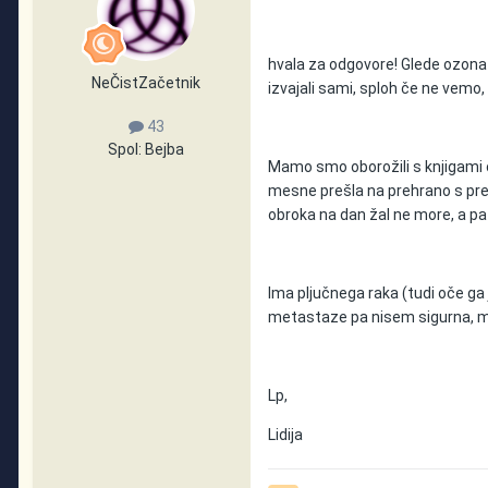
hvala za odgovore! Glede ozona n
NeČistZačetnik
izvajali sami, sploh če ne vemo,
43
Spol:
Bejba
Mamo smo oborožili s knjigami o
mesne prešla na prehrano s pre
obroka na dan žal ne more, a paz
Ima pljučnega raka (tudi oče ga 
metastaze pa nisem sigurna, mis
Lp,
Lidija