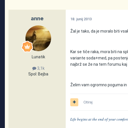
anne
18. junij 2013
Žal je tako, da je moralo biti vs
Kar se tiče raka, mora biti na s
Lunatik
variante soda+med, pa postenje 
najbrž se že na tem forumu kaj 
3,1k
Spol:
Bejba
Želim vam ogromno poguma in d
Citiraj
Life begins at the end of your comfor