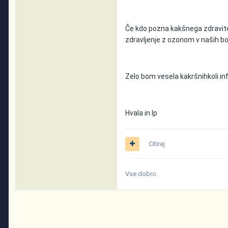
Če kdo pozna kakšnega zdravitel
zdravljenje z ozonom v naših b
Zelo bom vesela kakršnihkoli in
Hvala in lp
Citiraj
Vse dobro.