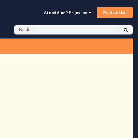
Postani član
Si naš član? Prijavi se