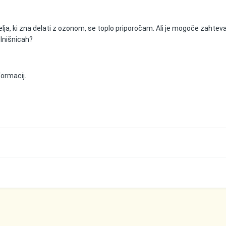
ja, ki zna delati z ozonom, se toplo priporočam. Ali je mogoče zahteva
olnišnicah?
formacij.