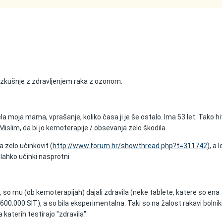
zkušnje z zdravljenjem raka z ozonom.
 moja mama, vprašanje, koliko časa ji je še ostalo. Ima 53 let. Tako hi
islim, da bi jo kemoterapije / obsevanja zelo škodila.
ka zelo učinkovit (
http://www.forum.hr/showthread.php?t=311742
), a 
 lahko učinki nasprotni.
, so mu (ob kemoterapijah) dajali zdravila (neke tablete, katere so ena
 600.000 SIT), a so bila eksperimentalna. Taki so na žalost rakavi bolni
a katerih testirajo "zdravila".