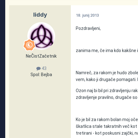
liddy
18. junij 2013
Pozdravljeni,
zanima me, če ima kdo kakšne i
NeČistZačetnik
43
Namreč, za rakom je hudo zbolela
Spol:
Bejba
vem, kako ji drugače pomagati. M
Ozon naj bi bil pri zdravljenju ra
zdravljenje pravilno, drugače so
Ko je bil za rakom bolan moj oče
škatlica stale takratnih več kot
tretirani - kot poskusni zajčki, n