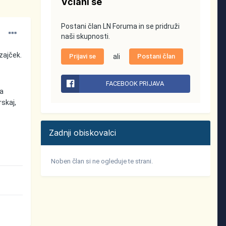
Včlani se
Postani član LN Foruma in se pridruži
naši skupnosti.
 zajček.
Prijavi se
ali
Postani član
FACEBOOK PRIJAVA
za
skaj,
Zadnji obiskovalci
Noben član si ne ogleduje te strani.