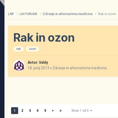
LNF
LN FORUMI
Zdravje in alternativna medicina
Rak in ozon
Rak in ozon
rak
ozon
Avtor:
liddy
18. junij 2013
v
Zdravje in alternativna medicina
1
2
3
4
5
>
Stran 1 od 5