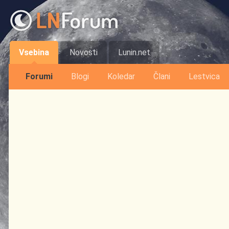
Vsebina
Novosti
Lunin.net
Forumi
Blogi
Koledar
Člani
Lestvica