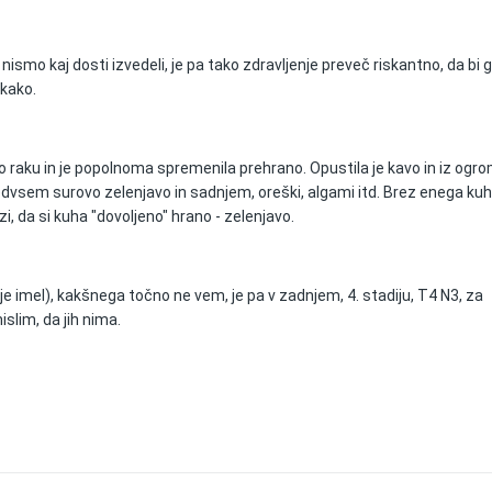
ismo kaj dosti izvedeli, je pa tako zdravljenje preveč riskantno, da bi 
 kako.
 raku in je popolnoma spremenila prehrano. Opustila je kavo in iz ogr
dvsem surovo zelenjavo in sadnjem, oreški, algami itd. Brez enega k
i, da si kuha "dovoljeno" hrano - zelenjavo.
je imel), kakšnega točno ne vem, je pa v zadnjem, 4. stadiju, T4 N3, za
lim, da jih nima.