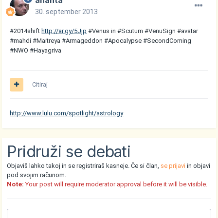
ananta
30. september 2013
#2014shift
http://ar.gy/5Jjp
#Venus in #Scutum #VenuSign #avatar
#mahdi #Maitreya #Armageddon #Apocalypse #SecondComing
#NWO #Hayagriva
Citiraj
http://www.lulu.com/spotlight/astrology
Pridruži se debati
Objaviš lahko takoj in se registriraš kasneje. Če si član,
se prijavi
in objavi
pod svojim računom.
Note:
Your post will require moderator approval before it will be visible.