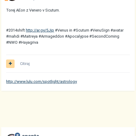
Torej AEon z Venero v Scutum.
#2014shift
http://ar.gy/5Jjp
#Venus in #Scutum #VenuSign #avatar
#mahdi #Maitreya #Armageddon #Apocalypse #SecondComing
#NWO #Hayagriva
Citiraj
http://www.lulu.com/spotlight/astrology