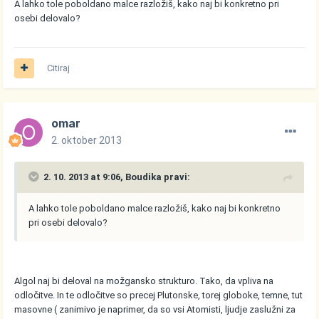
A lahko tole poboldano malce razložiš, kako naj bi konkretno pri
osebi delovalo?
Citiraj
omar
2. oktober 2013
2. 10. 2013 at 9:06, Boudika pravi:
A lahko tole poboldano malce razložiš, kako naj bi konkretno
pri osebi delovalo?
Algol naj bi deloval na možgansko strukturo. Tako, da vpliva na
odločitve. In te odločitve so precej Plutonske, torej globoke, temne, tut
masovne ( zanimivo je naprimer, da so vsi Atomisti, ljudje zaslužni za