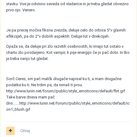
stavku. Vse je odvisno seveda od vladarice in je treba gledat obvezno
prvo njo. Venero.
Je pa precej močna fiksna zvezda, deluje celo do orbisa 5°v glavnih
aflikcijah, pa do 2°v dobrih aspektih. Deluje tut v direkcijah.
Opaža se, da deluje pri zlo razvitih osebnostih, ki imajo tut ostalo v
chartu zlo povdarjeno. Kot vampir, k pije energijo če jo pač dobi. In tko
je treba nanjo tut gledat.
Sorč Ceres, sm pač malčk drugače napisal ku ti, a mam drugačne
podatke ku ti. Ne trdim pa, da nimaš ti prou.
http://www.lunin.net/forum//public/style_emoticons/default/flirt.gif
Take barve dneva mam pač
dns.......
http://www.lunin.net/forum//public/style_emoticons/default/ic
on1_blush.gif
Citiraj