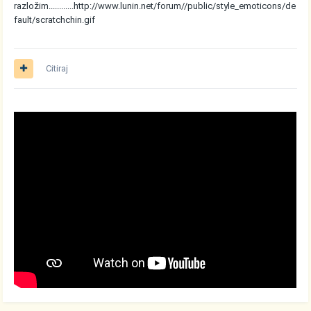
razložim............
http://www.lunin.net/forum//public/style_emoticons/de
fault/scratchchin.gif
Citiraj