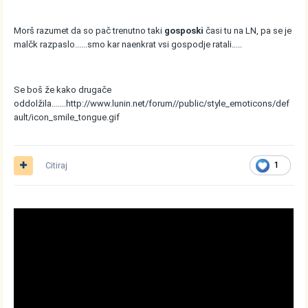
Morš razumet da so pač trenutno taki
gosposki
časi tu na LN, pa se je
malčk razpaslo......smo kar naenkrat vsi gospodje ratali.....
Se boš že kako drugače
oddolžila.......
http://www.lunin.net/forum//public/style_emoticons/def
ault/icon_smile_tongue.gif
Citiraj
1