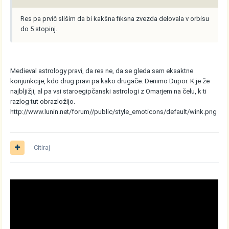
Res pa prvič slišim da bi kakšna fiksna zvezda delovala v orbisu
do 5 stopinj.
Medieval astrology pravi, da res ne, da se gleda sam eksaktne
konjunkcije, kdo drug pravi pa kako drugače. Denimo Dupor. K je že
najbljižji, al pa vsi staroegipčanski astrologi z Omarjem na čelu, k ti
razlog tut obrazložijo.
http://www.lunin.net/forum//public/style_emoticons/default/wink.png
Citiraj