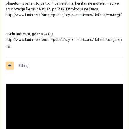
planetom pomeni to pa to. In če ne štima, ker itak ne more štimat, ker
so v ozadju še druge stvari, pol itak astrologija ne štima.
http://www.lunin.net/forum//public/style_emoticons/default/em45.gif
Hvala tudi vam,
gospa
Ceres.
http://www.lunin.net/forum//public/style_emoticons/default/tongue.p
ng
Citiraj