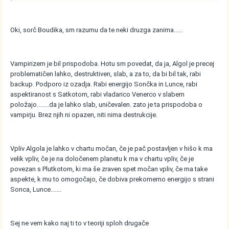
Oki, sorč Boudika, sm razumu da te neki druzga zanima......
Vampirizem je bil prispodoba. Hotu sm povedat, da ja, Algol je precej
problematičen lahko, destruktiven, slab, a za to, da bi bil tak, rabi
backup. Podporo iz ozadja. Rabi energijo Sončka in Lunce, rabi
aspektiranost s Satkotom, rabi vladarico Venerco v slabem
položajo........da je lahko slab, uničevalen. zato je ta prispodoba o
vampirju. Brez njih ni opazen, niti nima destrukcije.
Vpliv Algola je lahko v chartu močan, če je pač postavljen v hišo k ma
velik vpliv, če je na določenem planetu k ma v chartu vpliv, če je
povezan s Plutkotom, ki ma še zraven spet močan vpliv, če ma take
aspekte, k mu to omogočajo, če dobiva prekomerno energijo s strani
Sonca, Lunce.......
Sej ne vem kako naj ti to v teoriji sploh drugače