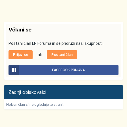
Včlani se
Postani član LN Foruma in se pridruži naši skupnosti.
Prijavi se
ali
Postani član
FACEBOOK PRIJAVA
Zadnji obiskovalci
Noben član si ne ogleduje te strani.