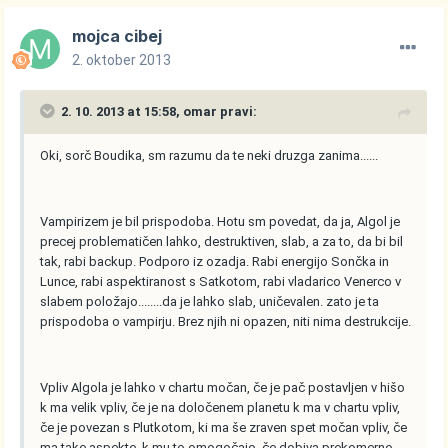
mojca cibej
2. oktober 2013
2. 10. 2013 at 15:58, omar pravi:
Oki, sorč Boudika, sm razumu da te neki druzga zanima......
Vampirizem je bil prispodoba. Hotu sm povedat, da ja, Algol je
precej problematičen lahko, destruktiven, slab, a za to, da bi bil
tak, rabi backup. Podporo iz ozadja. Rabi energijo Sončka in
Lunce, rabi aspektiranost s Satkotom, rabi vladarico Venerco v
slabem položajo........da je lahko slab, uničevalen. zato je ta
prispodoba o vampirju. Brez njih ni opazen, niti nima destrukcije.
Vpliv Algola je lahko v chartu močan, če je pač postavljen v hišo
k ma velik vpliv, če je na določenem planetu k ma v chartu vpliv,
če je povezan s Plutkotom, ki ma še zraven spet močan vpliv, če
ma take aspekte, k mu to omogočajo, če dobiva prekomerno