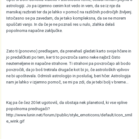
astrologiji. Jo pa izjemno cenim kot vedo in vem, da se iz nje da
marsikaj razbrati ter da je lahko v pomoč na različnih področjih življenj.
Istočasno se pa zavedam, da je tako kompleksna, da se ne morem
spuščati vanjo. In da če je ne poznaš res u nulo, zlahka delaš
popolnoma napačne zaključke.
Zato ti (ponovno) predlagam, da prenehaš gledati karto svoje hčere in
jo predalčkati po tem, ker ti to povzroča samo neke najbrž čisto
neutemeljene in napačne strahove. Ti strahovi pa povzročajo ali bodo
povzročili, da jo boš tretirala drugače kot bi jo, če astroloških vplivov
ne bi upoštevala. Odmisli astrologijo in poslušaj, beri hčer. Astrologija
nam je lahko v izjemno pomoč, se mi pa zdi, da je tebi bolj v breme...
Kaj pa če čez 20 let ugotoviš, da obstaja nek planetoid, ki vse vplive
popolnoma predrugači?
http://www.lunin.net/forum//public/style_emoticons/default/icon_smil
e_wink.gif