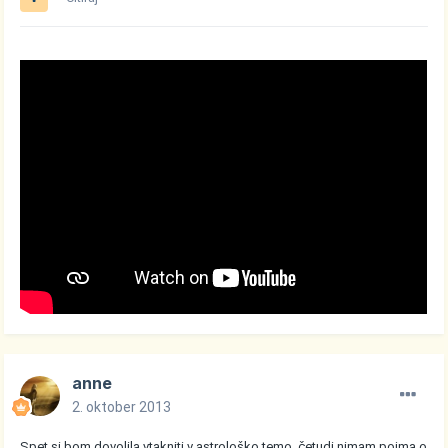
anne
2. oktober 2013
Spet si bom dovolila vtakniti v astrološko temo, četudi nimam pojma o