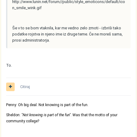
http://www.lunin.net/forum//public/style_emoticons/default/ico
n_smile_wink.gif
Še v to se bom vtaknila, kar me vedno zelo zmoti - izbriši tako
podatke rojstva in njeno ime iz druge teme. Če ne moreš sama,
prosi administratorja.
To.
Citiraj
Penny: Oh big deal. Not knowing is part of the fun.
Sheldon:
"Not knowing is part of the fun"
. Was that the motto of your
community college?