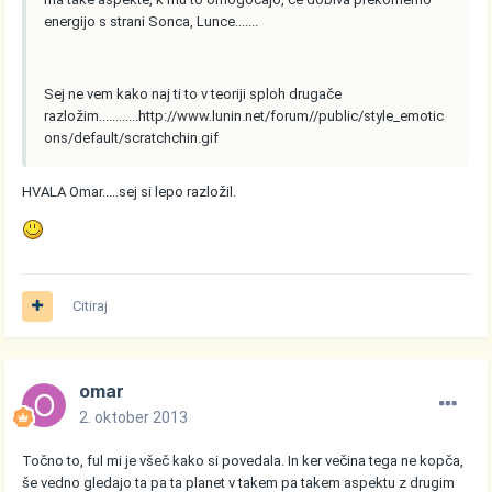
energijo s strani Sonca, Lunce.......
Sej ne vem kako naj ti to v teoriji sploh drugače
razložim............
http://www.lunin.net/forum//public/style_emotic
ons/default/scratchchin.gif
HVALA Omar.....sej si lepo razložil.
Citiraj
omar
2. oktober 2013
Točno to, ful mi je všeč kako si povedala. In ker večina tega ne kopča,
še vedno gledajo ta pa ta planet v takem pa takem aspektu z drugim