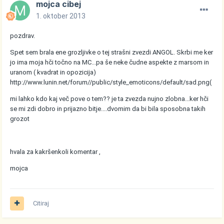
mojca cibej
1. oktober 2013
pozdrav.
Spet sem brala ene grozljivke o tej strašni zvezdi ANGOL. Skrbi me ker
jo ima moja hči točno na MC...pa še neke čudne aspekte z marsom in
uranom ( kvadrat in opozicija)
http://www.lunin.net/forum//public/style_emoticons/default/sad.png
(
mi lahko kdo kaj več pove o tem?? je ta zvezda nujno zlobna...ker hči
se mi zdi dobro in prijazno bitje....dvomim da bi bila sposobna takih
grozot
hvala za kakršenkoli komentar ,
mojca
Citiraj