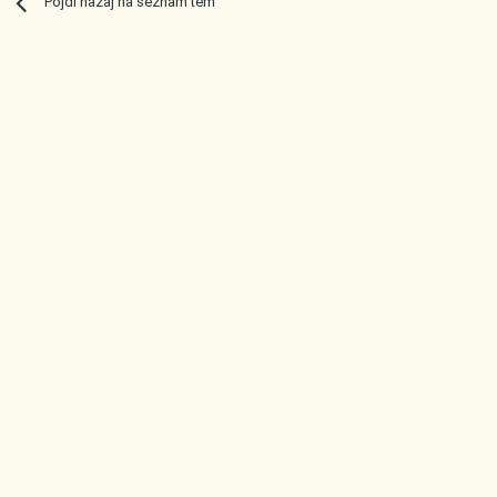
Pojdi nazaj na seznam tem