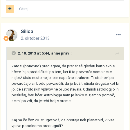
Citiraj
Silica
2. oktober 2013
2. 10. 2013 at 5:44, anne pravi:
Zato ti (ponovno) predlagam, da prenehaš gledati karto svoje
hčere in jo predalčkati po tem, ker ti to povzroča samo neke
najbrž čisto neutemeljene in napačne strahove. Ti strahovi pa
povzročajo ali bodo povzročili, da jo boš tretirala drugače kot bi
jo, če astroloških vplivov ne bi upoštevala. Odmisli astrologijo in
poslušaj, beri hčer. Astrologija nam je lahko v izjemno pomoč,
se mi pa zdi, da je tebi bolj v breme...
Kaj pa če čez 20 let ugotoviš, da obstaja nek planetoid, ki vse
vplive popolnoma predrugači?