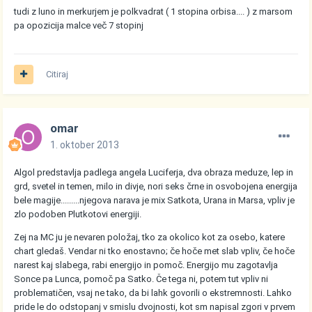
tudi z luno in merkurjem je polkvadrat ( 1 stopina orbisa.... ) z marsom
pa opozicija malce več 7 stopinj
Citiraj
omar
1. oktober 2013
Algol predstavlja padlega angela Luciferja, dva obraza meduze, lep in
grd, svetel in temen, milo in divje, nori seks črne in osvobojena energija
bele magije.........njegova narava je mix Satkota, Urana in Marsa, vpliv je
zlo podoben Plutkotovi energiji.
Zej na MC ju je nevaren položaj, tko za okolico kot za osebo, katere
chart gledaš. Vendar ni tko enostavno; če hoče met slab vpliv, če hoče
narest kaj slabega, rabi energijo in pomoč. Energijo mu zagotavlja
Sonce pa Lunca, pomoč pa Satko. Če tega ni, potem tut vpliv ni
problematičen, vsaj ne tako, da bi lahk govorili o ekstremnosti. Lahko
pride le do odstopanj v smislu dvojnosti, kot sm napisal zgori v prvem