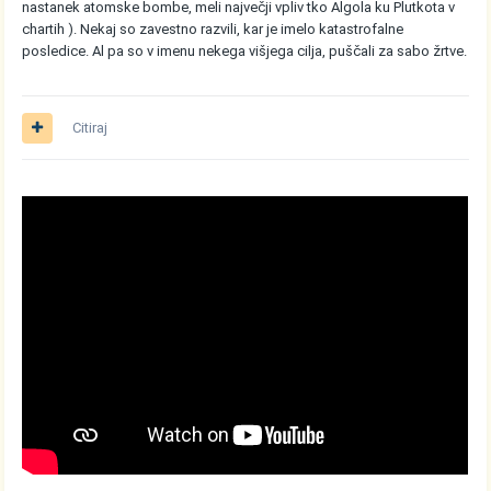
nastanek atomske bombe, meli največji vpliv tko Algola ku Plutkota v
chartih ). Nekaj so zavestno razvili, kar je imelo katastrofalne
posledice. Al pa so v imenu nekega višjega cilja, puščali za sabo žrtve.
Citiraj