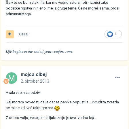
Še v to se bom vtaknila, kar me vedno zelo zmoti - izbriši tako
podatke rojstva in njeno ime iz druge teme. Če ne moreš sama, prosi
administratorja.
Citiraj
1
Life begins at the end of your comfort zone.
mojca cibej
2. oktober 2013
Hvala vsem za odziv.
Sej moram povedat, da je danes panika popustila....in tudi ta zvezda
se mi ne zdi več tako grozna
Z dobro voljo, veseljem in ljubeznijo je svet vedno lep.