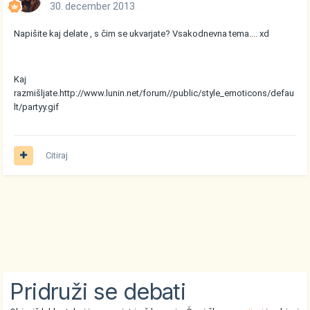
30. december 2013
Napišite kaj delate , s čim se ukvarjate? Vsakodnevna tema.... xd
Kaj
razmišljate.
http://www.lunin.net/forum//public/style_emoticons/defau
lt/partyy.gif
Citiraj
Pridruži se debati