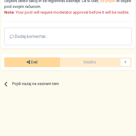
Objaviš lahko takoj in se registriraš kasneje. Če si član,
se prijavi
in objavi
pod svojim računom.
Note:
Your post will require moderator approval before it will be visible.
Dodaj komentar...
Deli
Sledilci
0
Pojdi nazaj na seznam tem