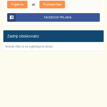
Prijavi se
ali
Postani član
FACEBOOK PRIJAVA
Zadnji obiskovalci
Noben član si ne ogleduje te strani.