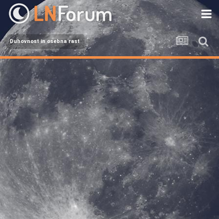
Duhovnost in osebna rast