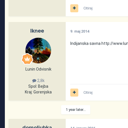
Citiraj
Iknee
9. maj 2014
Indijanska savna
http://www.lu
Lunin Odvisnik
2,8k
Spol:
Bejba
Kraj:
Gorenjska
Citiraj
1 year later...
domoljubka