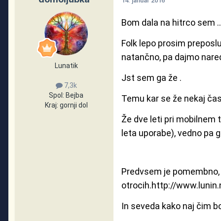
14. januar 2016
Bom dala na hitrco sem .
Folk lepo prosim preposluša
natančno, pa dajmo naredi
Lunatik
Jst sem ga že .
7,3k
Spol:
Bejba
Temu kar se že nekaj čas
Kraj:
gornji dol
Že dve leti pri mobilnem 
leta uporabe), vedno pa 
Predvsem je pomembno, d
otrocih.
http://www.lunin
In seveda kako naj čim bo