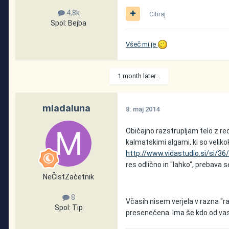
4,8k
Citiraj
Spol:
Bejba
Všeč mi je
1 month later...
mladaluna
8. maj 2014
Običajno razstrupljam telo z rec
kalmatskimi algami, ki so velikok
http://www.vidastudio.si/si/3
res odlično in "lahko", prebava
NeČistZačetnik
8
Včasih nisem verjela v razna "ra
Spol:
Tip
presenečena. Ima še kdo od va