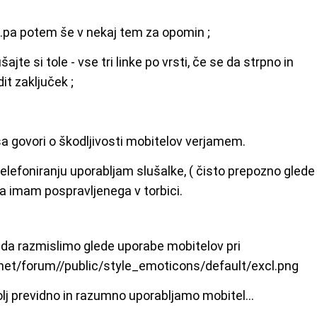
..pa potem še v nekaj tem za opomin ;
jte si tole - vse tri linke po vrsti, če se da strpno in
t zaključek ;
a govori o škodljivosti mobitelov verjamem.
telefoniranju uporabljam slušalke, ( čisto prepozno glede
ga imam pospravljenega v torbici.
a razmislimo glede uporabe mobitelov pri
.net/forum//public/style_emoticons/default/excl.png
lj previdno in razumno uporabljamo mobitel...