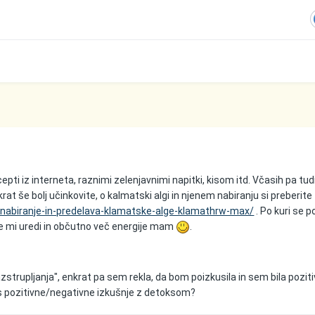
epti iz interneta, raznimi zelenjavnimi napitki, kisom itd. Včasih pa tud
rat še bolj učinkovite, o kalmatski algi in njenem nabiranju si preberite
6/nabiranje-in-predelava-klamatske-alge-klamathrw-max/
. Po kuri se 
 se mi uredi in občutno več energije mam
.
zstrupljanja", enkrat pa sem rekla, da bom poizkusila in sem bila pozit
s pozitivne/negativne izkušnje z detoksom?