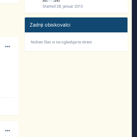
Avtor:
urki
Started
28. januar 2013
Zadnji obiskovalci
Noben član si ne ogleduje te strani.