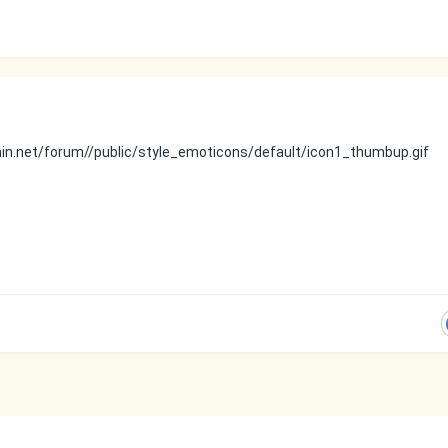
nin.net/forum//public/style_emoticons/default/icon1_thumbup.gif