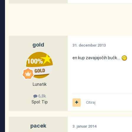
gold
31. december 2013
en kup zavajajočih bučk....
Lunatik
6,8k
Spol:
Tip
Citiraj
pacek
3. januar 2014