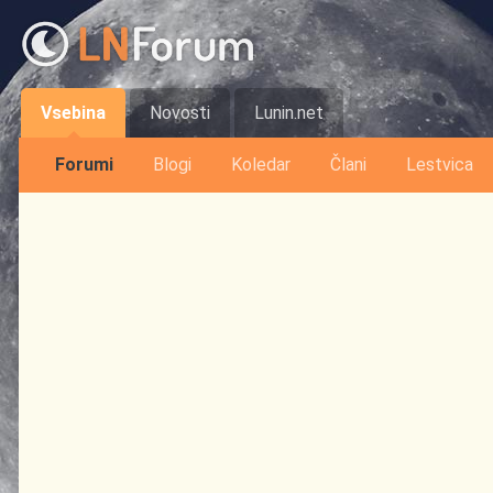
Vsebina
Novosti
Lunin.net
Forumi
Blogi
Koledar
Člani
Lestvica