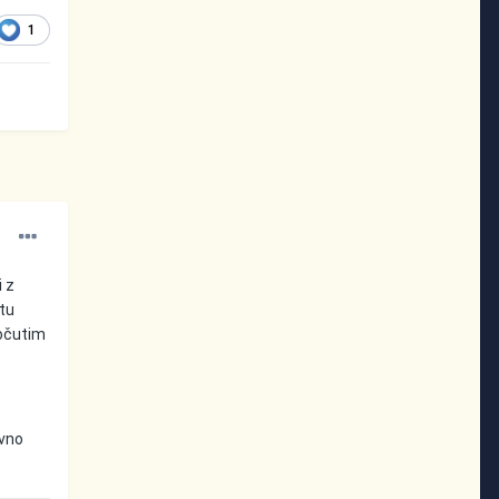
1
i z
 tu
počutim
ivno