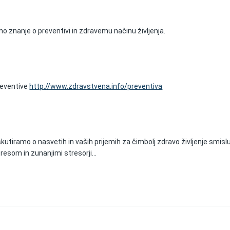
mo znanje o preventivi in zdravemu načinu življenja.
reventive
http://www.zdravstvena.info/preventiva
utiramo o nasvetih in vaših prijemih za čimbolj zdravo življenje smisl
resom in zunanjimi stresorji...