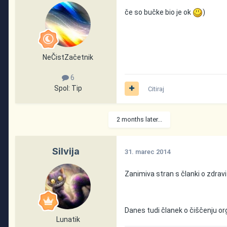
če so bučke bio je ok
)
NeČistZačetnik
6
Spol:
Tip
Citiraj
2 months later...
Silvija
31. marec 2014
Zanimiva stran s članki o zdravi 
Danes tudi članek o čiščenju or
Lunatik