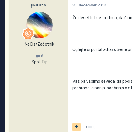
pacek
31. december 2013
Že deset let se trudimo, da širi
NeČistZačetnik
Oglejte si portal zdravstvene p
6
Spol:
Tip
Vas pa vabimo seveda, da podisk
prehrane, gibanja, soočanja s st
Citiraj