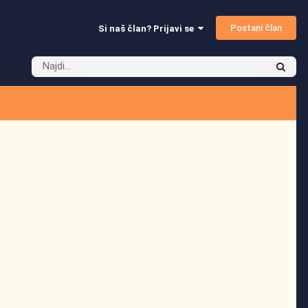
Postani član
Si naš član? Prijavi se