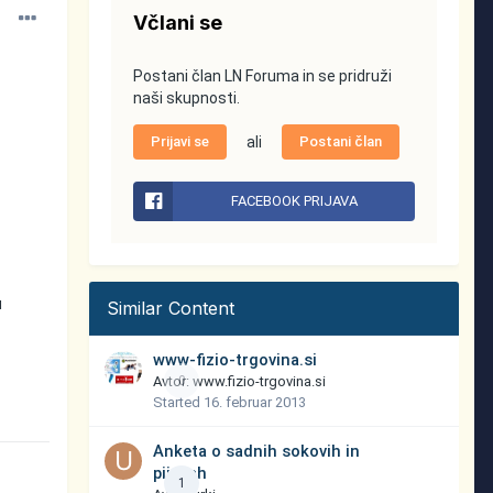
Včlani se
Postani član LN Foruma in se pridruži
naši skupnosti.
Prijavi se
ali
Postani član
FACEBOOK PRIJAVA
u
Similar Content
www-fizio-trgovina.si
Avtor:
0
www.fizio-trgovina.si
Started
16. februar 2013
Anketa o sadnih sokovih in
pijačah
1