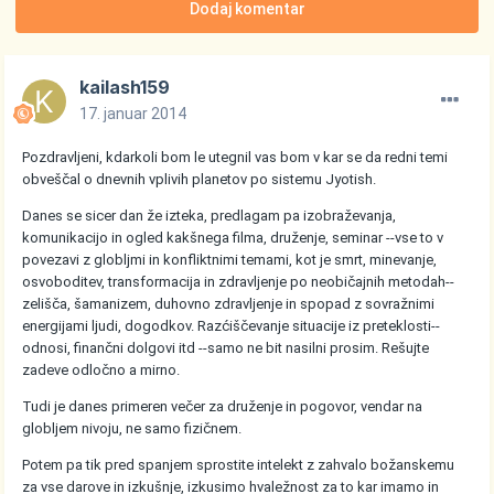
Dodaj komentar
kailash159
17. januar 2014
Pozdravljeni, kdarkoli bom le utegnil vas bom v kar se da redni temi
obveščal o dnevnih vplivih planetov po sistemu Jyotish.
Danes se sicer dan že izteka, predlagam pa izobraževanja,
komunikacijo in ogled kakšnega filma, druženje, seminar --vse to v
povezavi z globljmi in konfliktnimi temami, kot je smrt, minevanje,
osvoboditev, transformacija in zdravljenje po neobičajnih metodah--
zelišča, šamanizem, duhovno zdravljenje in spopad z sovražnimi
energijami ljudi, dogodkov. Razćiščevanje situacije iz preteklosti--
odnosi, finančni dolgovi itd --samo ne bit nasilni prosim. Rešujte
zadeve odločno a mirno.
Tudi je danes primeren večer za druženje in pogovor, vendar na
globljem nivoju, ne samo fizičnem.
Potem pa tik pred spanjem sprostite intelekt z zahvalo božanskemu
za vse darove in izkušnje, izkusimo hvaležnost za to kar imamo in