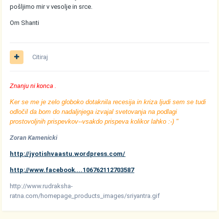
pošljimo mir v vesolje in srce.
Om Shanti
Citiraj
Znanju ni konca .
Ker se me je zelo globoko dotaknila recesija in kriza ljudi sem se tudi
odločil da bom do nadaljnjega izvajal svetovanja na podlagi
prostovoljnih prispevkov--vsakdo prispeva kolikor lahko :-) "
Zoran Kamenicki
http://jyotishvaastu.wordpress.com/
http://www.facebook....106762112703587
http://www.rudraksha-
ratna.com/homepage_products_images/sriyantra.gif