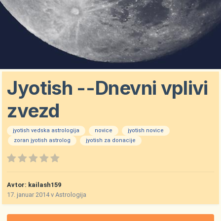
Jyotish --Dnevni vplivi
zvezd
jyotish vedska astrologija
novice
jyotish novice
zoran jyotish astrolog
jyotish za donacije
Avtor:
kailash159
17. januar 2014
v
Astrologija