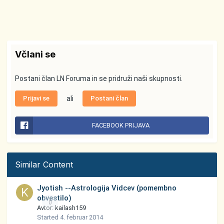
Včlani se
Postani član LN Foruma in se pridruži naši skupnosti.
Prijavi se
ali
Postani član
FACEBOOK PRIJAVA
Similar Content
Jyotish --Astrologija Vidcev (pomembno
obvestilo)
0
Avtor:
kailash159
Started
4. februar 2014