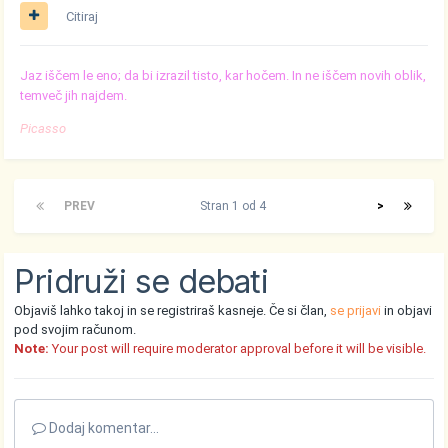
Citiraj
Jaz iščem le eno; da bi izrazil tisto, kar hočem. In ne iščem novih oblik,
temveč jih najdem.
Picasso
PREV
Stran 1 od 4
>
Pridruži se debati
Objaviš lahko takoj in se registriraš kasneje. Če si član,
se prijavi
in objavi
pod svojim računom.
Note:
Your post will require moderator approval before it will be visible.
Dodaj komentar...