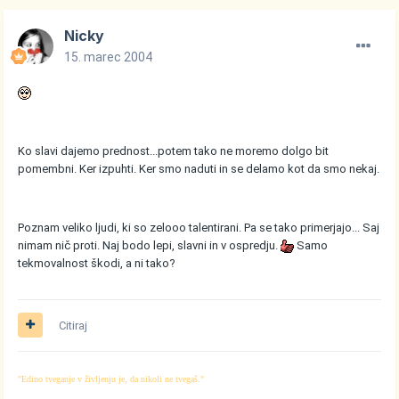
Nicky
15. marec 2004
Ko slavi dajemo prednost...potem tako ne moremo dolgo bit
pomembni. Ker izpuhti. Ker smo naduti in se delamo kot da smo nekaj.
Poznam veliko ljudi, ki so zelooo talentirani. Pa se tako primerjajo... Saj
nimam nič proti. Naj bodo lepi, slavni in v ospredju.
Samo
tekmovalnost škodi, a ni tako?
Citiraj
"Edino tveganje v življenju je, da nikoli ne tvegaš."