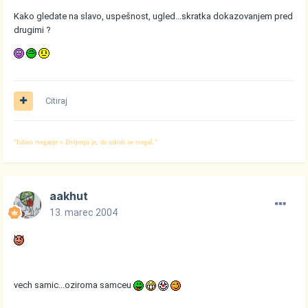
Kako gledate na slavo, uspešnost, ugled...skratka dokazovanjem pred
drugimi ?
Citiraj
"Edino tveganje v življenju je, da nikoli ne tvegaš."
aakhut
13. marec 2004
vech samic...oziroma samceu