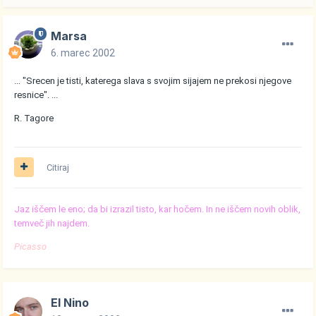
Marsa
6. marec 2002
... "Srecen je tisti, katerega slava s svojim sijajem ne prekosi njegove
resnice". ...
R. Tagore
Citiraj
Jaz iščem le eno; da bi izrazil tisto, kar hočem. In ne iščem novih oblik,
temveč jih najdem.
Picasso
El Nino