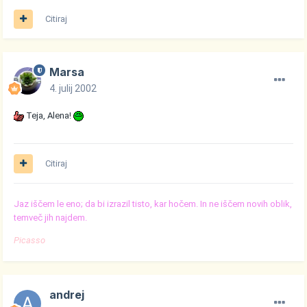
Citiraj
Marsa
4. julij 2002
Teja, Alena!
Citiraj
Jaz iščem le eno; da bi izrazil tisto, kar hočem. In ne iščem novih oblik,
temveč jih najdem.
Picasso
andrej