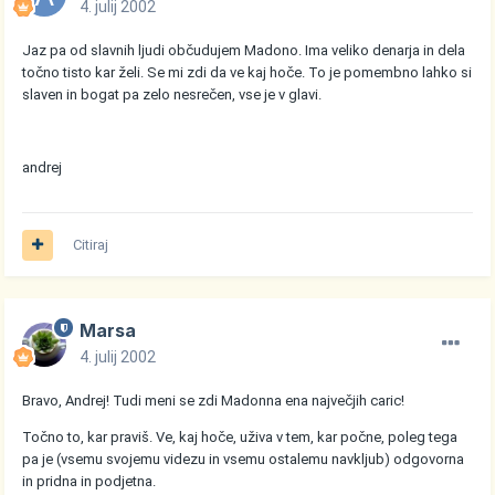
4. julij 2002
Jaz pa od slavnih ljudi občudujem Madono. Ima veliko denarja in dela
točno tisto kar želi. Se mi zdi da ve kaj hoče. To je pomembno lahko si
slaven in bogat pa zelo nesrečen, vse je v glavi.
andrej
Citiraj
Marsa
4. julij 2002
Bravo, Andrej! Tudi meni se zdi Madonna ena največjih caric!
Točno to, kar praviš. Ve, kaj hoče, uživa v tem, kar počne, poleg tega
pa je (vsemu svojemu videzu in vsemu ostalemu navkljub) odgovorna
in pridna in podjetna.