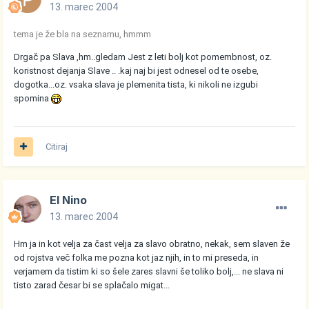
13. marec 2004
tema je že bla na seznamu, hmmm
Drgač pa Slava ,hm..gledam Jest z leti bolj kot pomembnost, oz.
koristnost dejanja Slave .. .kaj naj bi jest odnesel od te osebe,
dogotka...oz. vsaka slava je plemenita tista, ki nikoli ne izgubi
spomina
Citiraj
El Nino
13. marec 2004
Hm ja in kot velja za čast velja za slavo obratno, nekak, sem slaven že
od rojstva več folka me pozna kot jaz njih, in to mi preseda, in
verjamem da tistim ki so šele zares slavni še toliko bolj,... ne slava ni
tisto zarad česar bi se splačalo migat...