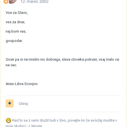
12. marec 2002
Vse za Slavo,
vse za dnar,
naj bom vas,
gospodar.
Sicer pa si ne mislim nic dobrega, slava cloveka pokvari, vsaj malo ce
ne vec.
Aries-Libra-Scorpio
Citiraj
Rad bi se z vami družil tudi v živo, povejte mi če se kdaj mudite v
moji okolici LJ, Moste.