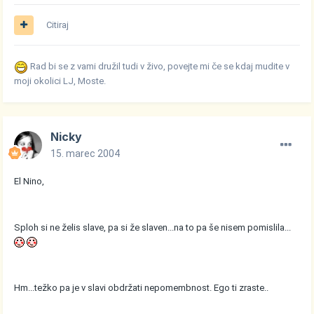
Citiraj
Rad bi se z vami družil tudi v živo, povejte mi če se kdaj mudite v
moji okolici LJ, Moste.
Nicky
15. marec 2004
El Nino,
Sploh si ne želis slave, pa si že slaven...na to pa še nisem pomislila...
Hm...težko pa je v slavi obdržati nepomembnost. Ego ti zraste..