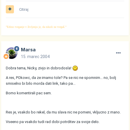
Citiraj
"Edino tveganje v življenju je, da nikoli ne tvegaš."
Marsa
15. marec 2004
Dobra tema, Nicky, zivjo in dobrodosla!
A res, POkowc, da ze imamo tole? Pa se nic ne spomnim... no, bolj
smiselno bi bilo morda dati link, tako pa...
Bomo komentirali pac sem.
Res je, vsakdo bo rekel, da mu slava nic ne pomeni, vkljucno z mano.
Vseeno pa vsakdo tudi rad dobi potrditev za svoje delo.