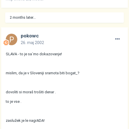
2 months later...
pokowc
26. maj 2002
SLAVA - to je sa´mo dokazovanje!
mislim, da je v Sloveniji sramota biti bogat_?
dovoliti si moraš trošiti denar .
to je vse .
zaslužek je le nagrADA!