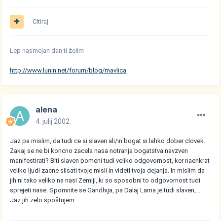
Citiraj
Lep nasmejan dan ti želim
http://www.lunin.net/forum/blog/mavlica
alena
4. julij 2002
Jaz pa mislim, da tudi ce si slaven ali/in bogat si lahko dober clovek.
Zakaj se ne bi koncno zacela nasa notranja bogatstva navzven
manifestirati? Biti slaven pomeni tudi veliko odgovornost, ker naenkrat
veliko ljudi zacne slisati tvoje misli in videti tvoja dejanja. In mislim da
jih ni tako veliko na nasi Zemlji, ki so sposobni to odgovornost tudi
sprejeti nase. Spomnite se Gandhija, pa Dalaj Lama je tudi slaven,...
Jaz jih zelo spoštujem.