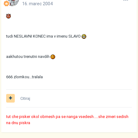
16. marec 2004
tudi NESLAVNI KONEC ima v imenu SLAVO
aakhutou trenutni navdih
666 zlomkou...tralala
Citiraj
tut che pisker okol obrnesh pa se nanga vsedesh.....she zmeri sedish
na dnu piskra