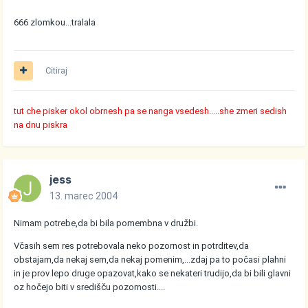
666 zlomkou...tralala
Citiraj
tut che pisker okol obrnesh pa se nanga vsedesh.....she zmeri sedish
na dnu piskra
jess
13. marec 2004
Nimam potrebe,da bi bila pomembna v družbi.
Včasih sem res potrebovala neko pozornost in potrditev,da
obstajam,da nekaj sem,da nekaj pomenim,...zdaj pa to počasi plahni
in je prov lepo druge opazovat,kako se nekateri trudijo,da bi bili glavni
oz hočejo biti v središču pozornosti....