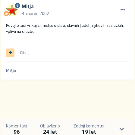
Mitja
4. marec 2002
Povejte tudi vi, kaj si mislite o slavi, slavnih ljudeh, njihovih zasluzkih,
vplivu na druzbo...
Citiraj
Mitja
Komentarji
Objavljeno
Zadnji komentar
96
24 let
19 let