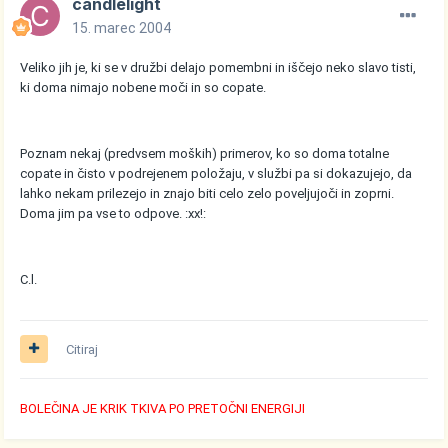
candlelight
15. marec 2004
Veliko jih je, ki se v družbi delajo pomembni in iščejo neko slavo tisti,
ki doma nimajo nobene moči in so copate.
Poznam nekaj (predvsem moških) primerov, ko so doma totalne
copate in čisto v podrejenem položaju, v službi pa si dokazujejo, da
lahko nekam prilezejo in znajo biti celo zelo poveljujoči in zoprni.
Doma jim pa vse to odpove. :xx!:
C.l.
Citiraj
BOLEČINA JE KRIK TKIVA PO PRETOČNI ENERGIJI