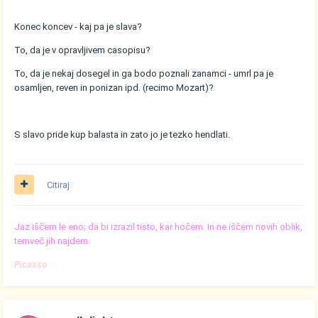
Konec koncev - kaj pa je slava?
To, da je v opravljivem casopisu?
To, da je nekaj dosegel in ga bodo poznali zanamci - umrl pa je
osamljen, reven in ponizan ipd. (recimo Mozart)?
S slavo pride kup balasta in zato jo je tezko hendlati.
Citiraj
Jaz iščem le eno; da bi izrazil tisto, kar hočem. In ne iščem novih oblik,
temveč jih najdem.
Picasso