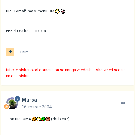
tudi Tomaž ima v imenu OM
666 zl OM kou.....tralala
Citiraj
tut che pisker okol obrnesh pa se nanga vsedesh.....she zmeri sedish
na dnu piskra
Marsa
16. marec 2004
... pa tudi OMA
(*babica?)