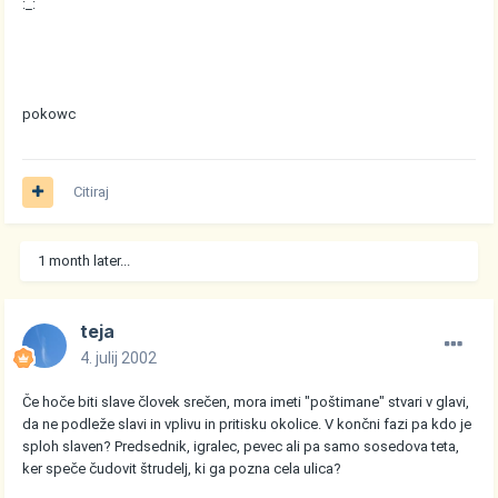
:_:
pokowc
Citiraj
1 month later...
teja
4. julij 2002
Če hoče biti slave človek srečen, mora imeti "poštimane" stvari v glavi,
da ne podleže slavi in vplivu in pritisku okolice. V končni fazi pa kdo je
sploh slaven? Predsednik, igralec, pevec ali pa samo sosedova teta,
ker speče čudovit štrudelj, ki ga pozna cela ulica?