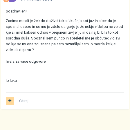
pozdravljeni!
Zanima me ali je že kdo doživel tako izkušnjo kot jaz in sicer da je
spoznal osebo in se mu je zdelo da ga/jo je že nekje videl pa ne ve od
kje ali imel kakšen odnos v prejšnem življenju in da naj bi bila to kot
sorodna duša. Spoznal sem punco in spreletel me je občutek v glavi
od kje se mi ona zdi znana pa sem razmišljal sem jo morda že kje
videl ali deja vu ?....
hvala za vaše odgovore
lp luka
Citiraj