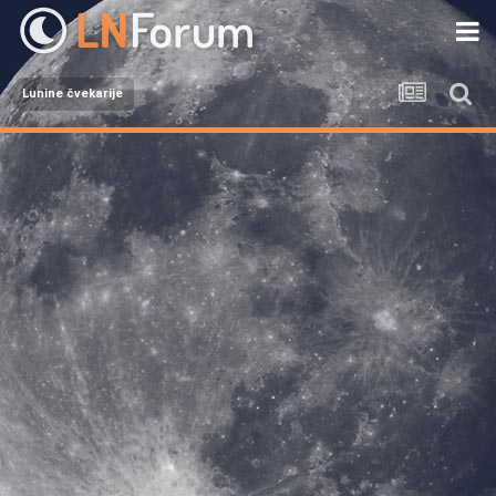
Lunine čvekarije