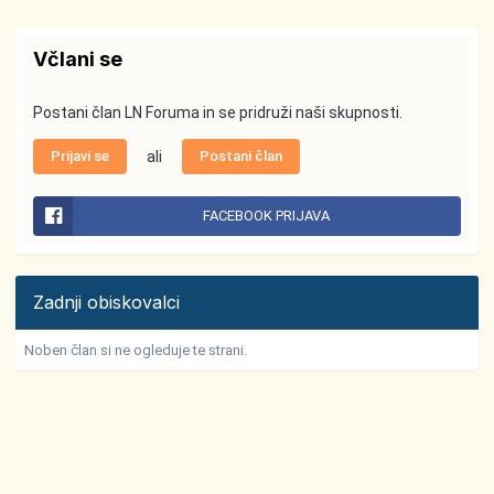
Včlani se
Postani član LN Foruma in se pridruži naši skupnosti.
Prijavi se
ali
Postani član
FACEBOOK PRIJAVA
Zadnji obiskovalci
Noben član si ne ogleduje te strani.