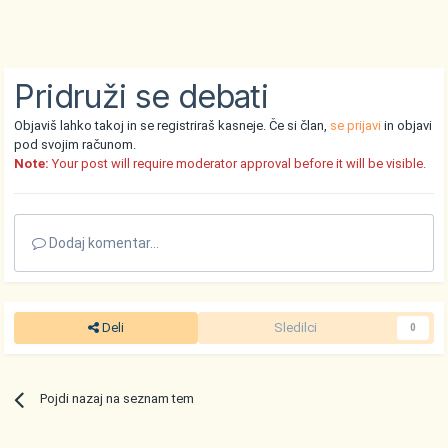
Pridruži se debati
Objaviš lahko takoj in se registriraš kasneje. Če si član,
se prijavi
in objavi
pod svojim računom.
Note:
Your post will require moderator approval before it will be visible.
Dodaj komentar...
Deli
Sledilci
0
Pojdi nazaj na seznam tem