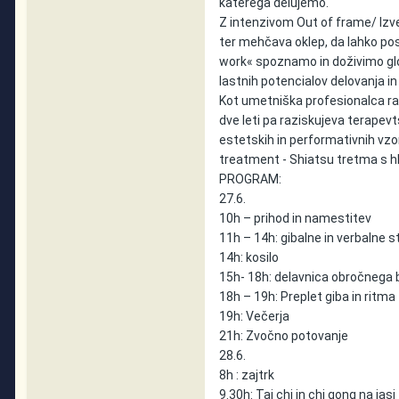
katerega delujemo.
Z intenzivom Out of frame/ Izven
ter mehčava oklep, da lahko po
work« spoznamo in doživimo gl
lastnih potencialov delovanja in
Kot umetniška profesionalca raz
dve leti pa raziskujeva terape
estetskih in performativnih vzo
treatment - Shiatsu tretma s hk
PROGRAM:
27.6.
10h – prihod in namestitev
11h – 14h: gibalne in verbalne s
14h: kosilo
15h- 18h: delavnica obročnega 
18h – 19h: Preplet giba in ritma
19h: Večerja
21h: Zvočno potovanje
28.6.
8h : zajtrk
9.30h: Tai chi in chi gong na jasi