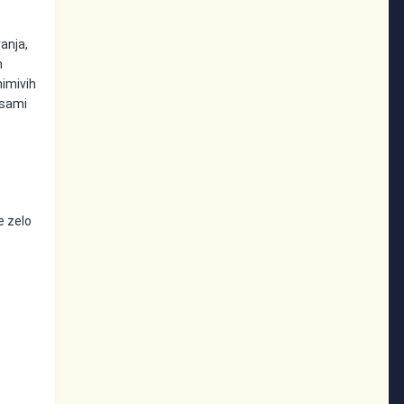
anja,
n
nimivih
 sami
e zelo