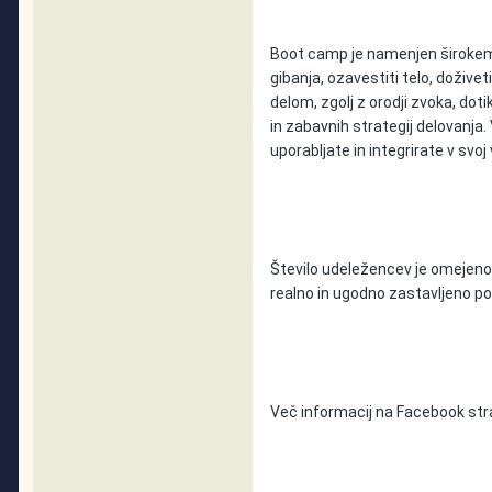
Boot camp je namenjen širokemu 
gibanja, ozavestiti telo, doživ
delom, zgolj z orodji zvoka, doti
in zabavnih strategij delovanja.
uporabljate in integrirate v svo
Število udeležencev je omejeno
realno in ugodno zastavljeno p
Več informacij na Facebook str