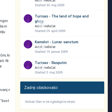
Avtor:
HellxCat
Started
30. maj 2009
Turisas - The land of hope and
ningov
glory
0
Avtor:
HellxCat
la in
Started
29. april 2009
olju
Kamelot - Lunar sanctum
Avtor:
0
HellxCat
Started
19. januar 2009
ini, ki
ti. Ni
Turisas - Rasputin
te
Avtor:
0
HellxCat
Started
5. maj 2009
Zadnji obiskovalci
ovanj v
 "boot
Noben član si ne ogleduje te strani.