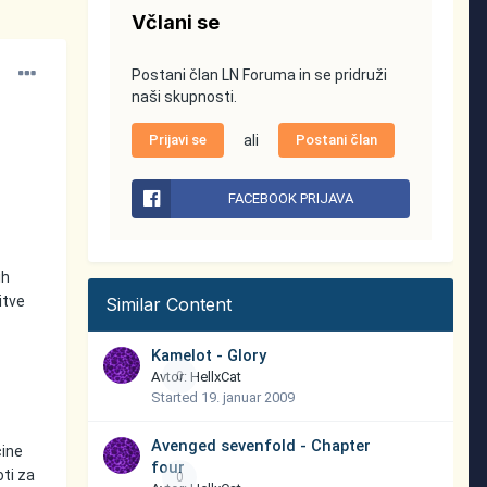
Včlani se
Postani član LN Foruma in se pridruži
naši skupnosti.
Prijavi se
ali
Postani član
FACEBOOK PRIJAVA
ih
itve
Similar Content
Kamelot - Glory
Avtor:
0
HellxCat
Started
19. januar 2009
Avenged sevenfold - Chapter
čine
four
oti za
0