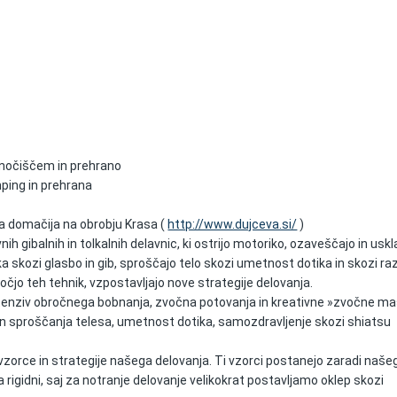
renočiščem in prehrano
mping in prehrana
va domačija na obrobju Krasa (
http://www.dujceva.si/
)
nih gibalnih in tolkalnih delavnic, ki ostrijo motoriko, ozaveščajo in uskl
 skozi glasbo in gib, sproščajo telo skozi umetnost dotika in skozi ra
čjo teh tehnik, vzpostavljajo nove strategije delovanja.
tenziv obročnega bobnanja, zvočna potovanja in kreativne »zvočne m
in sproščanja telesa, umetnost dotika, samozdravljenje skozi shiatsu
vzorce in strategije našega delovanja. Ti vzorci postanejo zaradi naše
rigidni, saj za notranje delovanje velikokrat postavljamo oklep skozi