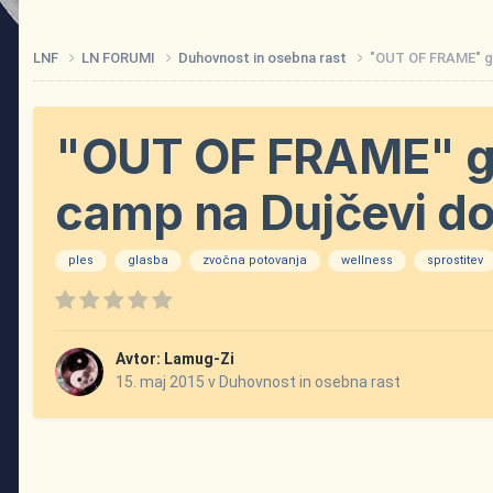
LNF
LN FORUMI
Duhovnost in osebna rast
"OUT OF FRAME" gi
"OUT OF FRAME" gi
camp na Dujčevi do
ples
glasba
zvočna potovanja
wellness
sprostitev
Avtor:
Lamug-Zi
15. maj 2015
v
Duhovnost in osebna rast