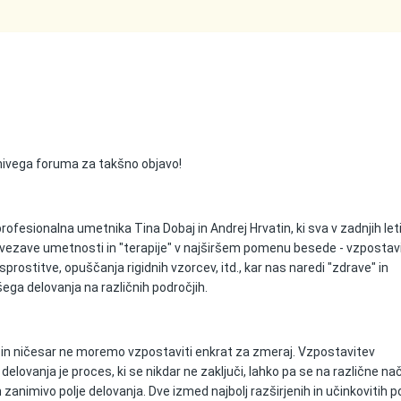
imivega foruma za takšno objavo!
fesionalna umetnika Tina Dobaj in Andrej Hrvatin, ki sva v zadnjih let
povezave umetnosti in "terapije" v najširšem pomenu besede - vzpostav
sprostitve, opuščanja rigidnih vzorcev, itd., kar nas naredi "zdrave" in
ega delovanja na različnih področjih.
v in ničesar ne moremo vzpostaviti enkrat za zmeraj. Vzpostavitev
elovanja je proces, ki se nikdar ne zaključi, lahko pa se na različne na
zanimivo polje delovanja. Dve izmed najbolj razširjenih in učinkovitih p