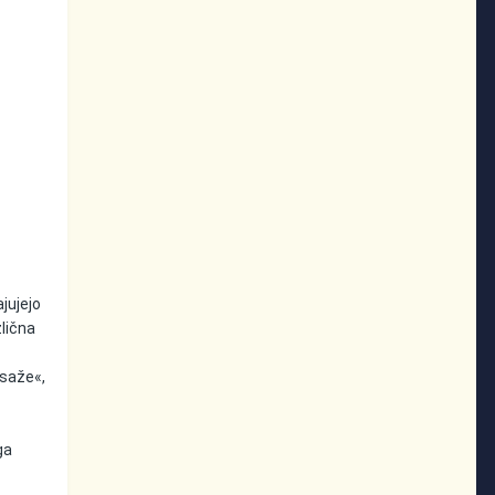
ajujejo
zlična
asaže«,
ga