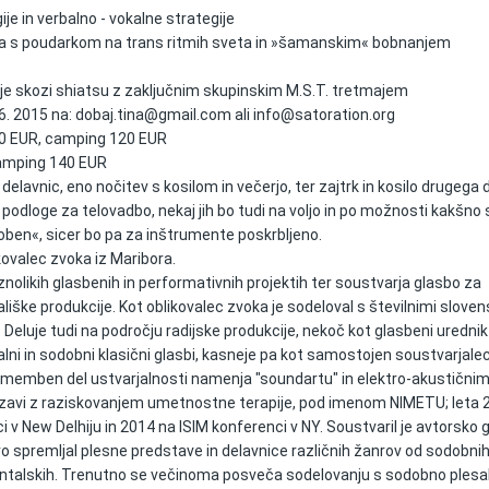
ije in verbalno - vokalne strategije
ica s poudarkom na trans ritmih sveta in »šamanskim« bobnanjem
je skozi shiatsu z zaključnim skupinskim M.S.T. tretmajem
6. 2015 na: dobaj.tina@gmail.com ali info@satoration.org
140 EUR, camping 120 EUR
camping 140 EUR
elavnic, eno nočitev s kosilom in večerjo, ter zajtrk in kosilo drugega 
 podloge za telovadbo, nekaj jih bo tudi na voljo in po možnosti kakšno 
oben«, sicer bo pa za inštrumente poskrbljeno.
ikovalec zvoka iz Maribora.
znolikih glasbenih in performativnih projektih ter soustvarja glasbo za
dališke produkcije. Kot oblikovalec zvoka je sodeloval s številnimi slove
. Deluje tudi na področju radijske produkcije, nekoč kot glasbeni urednik
alni in sodobni klasični glasbi, kasneje pa kot samostojen soustvarjale
. Pomemben del ustvarjalnosti namenja "soundartu" in elektro-akustični
vi z raziskovanjem umetnostne terapije, pod imenom NIMETU; leta 2
i v New Delhiju in 2014 na ISIM konferenci v NY. Soustvaril je avtorsko 
vo spremljal plesne predstave in delavnice različnih žanrov od sodobnih
rientalskih. Trenutno se večinoma posveča sodelovanju s sodobno plesa