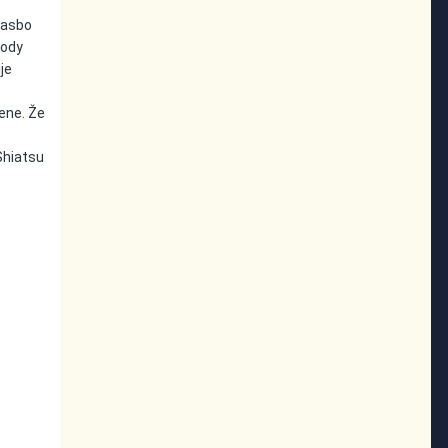
glasbo
body
je
mene. Že
Shiatsu