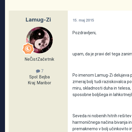
Lamug-Zi
15. maj 2015
Pozdravljeni,
upam, da je pravi del tega zan
NeČistZačetnik
7
Po imenom Lamug-Zi delujeva pro
Spol:
Bejba
zmeraj bolj tudi raziskovalca 
Kraj:
Maribor
miru, skladnosti duha in telesa, 
sposobne boljšega in lahkotnejš
Seveda ni nobenih hitrih rešite
harmoničnega načina bivanja in d
premaknemo v bolj učinkovito in 