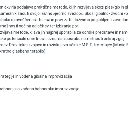
 okvirja podajava praktične metode, ki jih razvijava skozi ples/gib in 
sameznik začuti svojo lastno »jedrno zvezdo«. Skozi gibalno- zvočni »
oboko ozaveščenost telesa in prav zato doživimo poglobljeno zavedan
 možnosti načina odločitev ter izbiranja poti.
vijava metode, ki sva jih najprej uporabila za odrske predstave in na
vtske potenciale umetnosti oziroma »uporabo« umetnosti onkraj zgolj
rcev. Prav tako izvajava in raziskujeva učinke M.S.T. tretmajev (Music 
ratno glasbeno terapijo).
trategije in vodena gibalna improvizacija
bobnanja in vodena bobnarska improvizacija