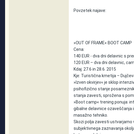
Povzetek najave:
»OUT OF FRAME« BOOT CAMP
Cena:
140 EUR - dva dni delavnic s p
120 EUR – dva dni delavnic, ca
Kdaj: 27.6 in 28.6. 2015
Kje: Turistična kmetija – Dujče
»Izven okvirjev« je sklop intenziv
psihofizično stanje posameznika
stanja zavesti, sprožena s pomo
»Boot camp« trening ponuja: in
gibalne delavnice ozaveščanja 
masažno tehniko.
Skozi polja zavesti ustvarjamo 
subjektivnega zaznavanja okolja 