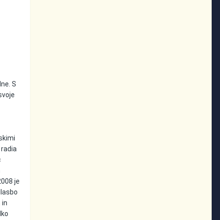
dne. S
svoje
nskimi
 radia
c
m
008 je
glasbo
 in
lko