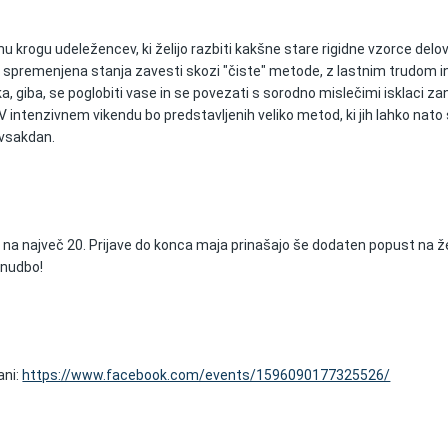
krogu udeležencev, ki želijo razbiti kakšne stare rigidne vzorce delov
eti spremenjena stanja zavesti skozi "čiste" metode, z lastnim trudom i
ka, giba, se poglobiti vase in se povezati s sorodno mislečimi isklaci za
 V intenzivnem vikendu bo predstavljenih veliko metod, ki jih lahko nato
j vsakdan.
 na največ 20. Prijave do konca maja prinašajo še dodaten popust na ž
onudbo!
ani:
https://www.facebook.com/events/1596090177325526/