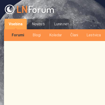
Vsebina
Novosti
Lunin.net
Forumi
Blogi
Koledar
Člani
Lestvica