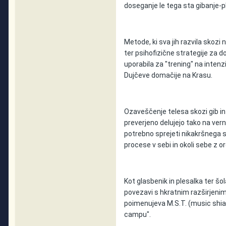
doseganje le tega sta gibanje-p
Metode, ki sva jih razvila skozi
ter psihofizične strategije za d
uporabila za "trening" na inten
Dujčeve domačije na Krasu.
Ozaveščenje telesa skozi gib in
preverjeno delujejo tako na vernik
potrebno sprejeti nikakršnega si
procese v sebi in okoli sebe z oro
Kot glasbenik in plesalka ter š
povezavi s hkratnim razširjenim 
poimenujeva M.S.T. (music shiat
campu".