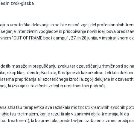
les in zvok-glasba.
 najino umetniško delovanje in so bile nekoč zgolj del profesionalnih tre
oseganje intenzivnih vpogledov in pridobivanje novih idej, bova predstavi
zivnem "OUT OF FRAME boot campu" , 27. in 28.junija, v inspirativnem ok
 dotik-masažo in prepuščanju zvoku ter ozaveščanju ritmičnosti so nač
e, skeptike, ateiste, Budiste, Kristjane ali kakorkoli se želi kdo deklarira
stema prepričanja ali ezoteričnega izročila, zgolj delujete in ozavesti
dji, ki izvirajo iz različnih izročil in umetnostnih področij.
olana shiatsu terapevtka sva raziskala možnosti kreativnih zvočnih pot
shiatsu tretmajem, kar je rezultiralo v zanimivi obliki tretmaja, ki ga
su treatment), ki bo prav tako predstavljen oz. bo eno izmed orodij na