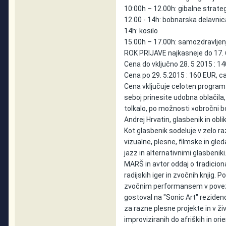
10:00h – 12.00h: gibalne strateg
12.00 - 14h: bobnarska delavn
14h: kosilo
15.00h – 17.00h: samozdravljen
ROK PRIJAVE najkasneje do 17. 
Cena do vključno 28. 5 2015 : 
Cena po 29. 5.2015 : 160 EUR, 
Cena vključuje celoten program d
seboj prinesite udobna oblačila,
tolkalo, po možnosti »obročni b
Andrej Hrvatin, glasbenik in obl
Kot glasbenik sodeluje v zelo ra
vizualne, plesne, filmske in gle
jazz in alternativnimi glasbeniki
MARŠ in avtor oddaj o tradicion
radijskih iger in zvočnih knjig
zvočnim performansem v poveza
gostoval na "Sonic Art" rezidenc
za razne plesne projekte in v ži
improviziranih do afriških in o