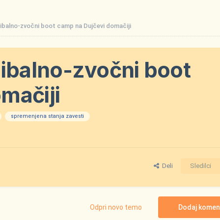
balno-zvočni boot camp na Dujčevi domačiji
balno-zvočni boot
mačiji
spremenjena stanja zavesti
Deli
Sledilci
Odpri novo temo
Dodaj komen