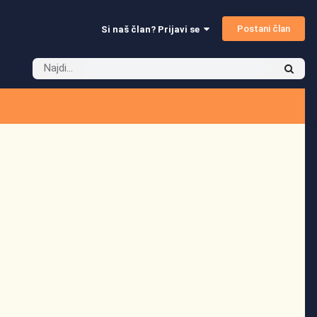
Postani član
Si naš član? Prijavi se