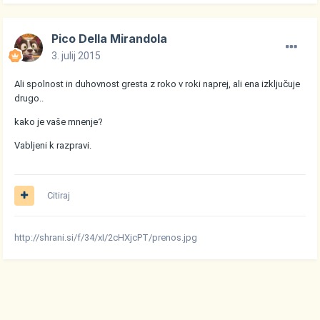
Pico Della Mirandola
3. julij 2015
Ali spolnost in duhovnost gresta z roko v roki naprej, ali ena izključuje
drugo..
kako je vaše mnenje?
Vabljeni k razpravi.
Citiraj
http://shrani.si/f/34/xI/2cHXjcPT/prenos.jpg