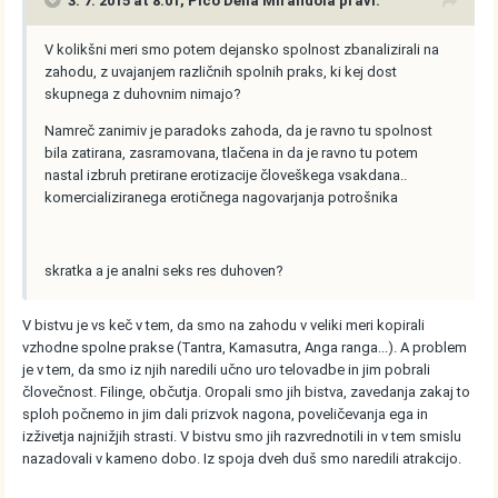
3. 7. 2015 at 8:01, Pico Della Mirandola pravi:
V kolikšni meri smo potem dejansko spolnost zbanalizirali na
zahodu, z uvajanjem različnih spolnih praks, ki kej dost
skupnega z duhovnim nimajo?
Namreč zanimiv je paradoks zahoda, da je ravno tu spolnost
bila zatirana, zasramovana, tlačena in da je ravno tu potem
nastal izbruh pretirane erotizacije človeškega vsakdana..
komercializiranega erotičnega nagovarjanja potrošnika
skratka a je analni seks res duhoven?
V bistvu je vs keč v tem, da smo na zahodu v veliki meri kopirali
vzhodne spolne prakse (Tantra, Kamasutra, Anga ranga...). A problem
je v tem, da smo iz njih naredili učno uro telovadbe in jim pobrali
človečnost. Filinge, občutja. Oropali smo jih bistva, zavedanja zakaj to
sploh počnemo in jim dali prizvok nagona, poveličevanja ega in
izživetja najnižjih strasti. V bistvu smo jih razvrednotili in v tem smislu
nazadovali v kameno dobo. Iz spoja dveh duš smo naredili atrakcijo.