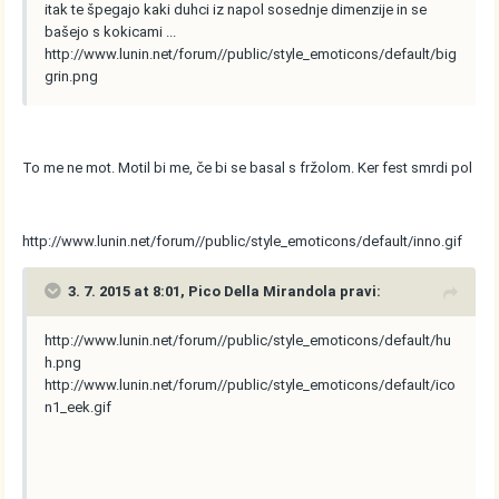
itak te špegajo kaki duhci iz napol sosednje dimenzije in se
bašejo s kokicami ...
http://www.lunin.net/forum//public/style_emoticons/default/big
grin.png
To me ne mot. Motil bi me, če bi se basal s fržolom. Ker fest smrdi pol
http://www.lunin.net/forum//public/style_emoticons/default/inno.gif
3. 7. 2015 at 8:01, Pico Della Mirandola pravi:
http://www.lunin.net/forum//public/style_emoticons/default/hu
h.png
http://www.lunin.net/forum//public/style_emoticons/default/ico
n1_eek.gif