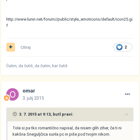
http://www.lunin.net/forum//public/style_emoticons/default/icon25.gi
f
Citiraj
2
Čutim, da čutiš, da čutim, kar čutiš
omar
3. julij 2015
3. 7. 2015 at 9:13, butl pravi:
Tole si pa tko romantično napisal, da nisem glih ziher, če ti ni
kakšna Sneguljčica sunla pc in piše pod tvojim nikom.