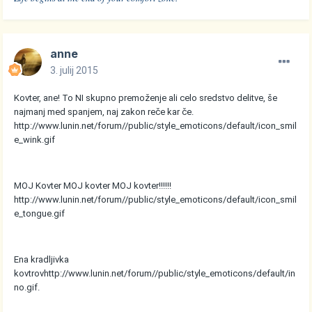
anne
3. julij 2015
Kovter, ane! To NI skupno premoženje ali celo sredstvo delitve, še
najmanj med spanjem, naj zakon reče kar če.
http://www.lunin.net/forum//public/style_emoticons/default/icon_smil
e_wink.gif
MOJ Kovter MOJ kovter MOJ kovter!!!!!!
http://www.lunin.net/forum//public/style_emoticons/default/icon_smil
e_tongue.gif
Ena kradljivka
kovtrov
http://www.lunin.net/forum//public/style_emoticons/default/in
no.gif
.