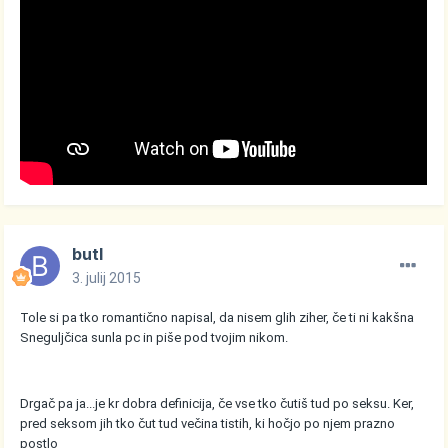
butl
3. julij 2015
Tole si pa tko romantično napisal, da nisem glih ziher, če ti ni kakšna
Sneguljčica sunla pc in piše pod tvojim nikom.
Drgač pa ja...je kr dobra definicija, če vse tko čutiš tud po seksu. Ker,
pred seksom jih tko čut tud večina tistih, ki hočjo po njem prazno
postlo