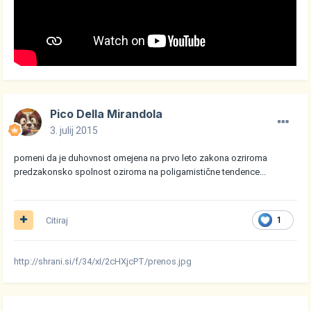
Pico Della Mirandola
3. julij 2015
pomeni da je duhovnost omejena na prvo leto zakona ozriroma
predzakonsko spolnost oziroma na poligamistične tendence...
Citiraj
1
http://shrani.si/f/34/xI/2cHXjcPT/prenos.jpg