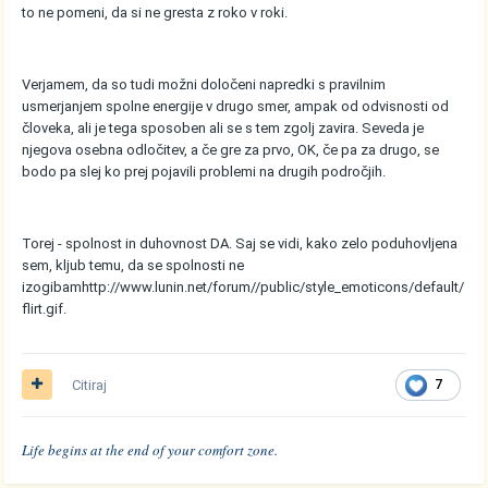
to ne pomeni, da si ne gresta z roko v roki.
Verjamem, da so tudi možni določeni napredki s pravilnim
usmerjanjem spolne energije v drugo smer, ampak od odvisnosti od
človeka, ali je tega sposoben ali se s tem zgolj zavira. Seveda je
njegova osebna odločitev, a če gre za prvo, OK, če pa za drugo, se
bodo pa slej ko prej pojavili problemi na drugih področjih.
Torej - spolnost in duhovnost DA. Saj se vidi, kako zelo poduhovljena
sem, kljub temu, da se spolnosti ne
izogibam
http://www.lunin.net/forum//public/style_emoticons/default/
flirt.gif
.
Citiraj
7
Life begins at the end of your comfort zone.