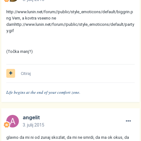
http://www.lunin.net/forum//public/style_emoticons/default/biggrin.p
ng
Vem, a kovtra vseeno ne
dam
http://www.lunin.net/forum//public/style_emoticons/default/party
y.gif
(Točka manj?)
Citiraj
Life begins at the end of your comfort zone.
angelit
3. julij 2015
glavno da mi ni od zunaj skozlat, da mi ne smrdi, da ma ok okus, da