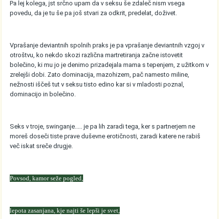
Pa lej kolega, jst srčno upam da v seksu še zdaleč nism vsega
povedu, da je tu še pa još stvari za odkrit, predelat, doživet.
Vprašanje deviantnih spolnih praks je pa vprašanje deviantnih vzgoj v
otroštvu, ko nekdo skozi različna martretiranja začne istovetit
bolečino, ki mu jo je denimo prizadejala mama s tepenjem, z užitkom v
zrelejši dobi. Zato dominacija, mazohizem, pač namesto miline,
nežnosti iščeš tut v seksu tisto edino kar si v mladosti poznal,
dominacijo in bolečino.
Seks v troje, swinganje..... je pa lih zaradi tega, ker s partnerjem ne
moreš doseči tiste prave duševne erotičnosti, zaradi katere ne rabiš
več iskat sreče drugje.
Povsod, kamor seže pogled,
lepota zasanjana, kje najti še lepši je svet,