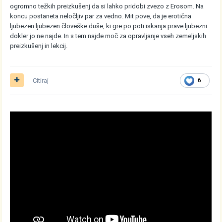
ogromno težkih preizkušenj da si lahko pridobi zvezo z Erosom. Na
koncu postaneta neločljiv par za vedno. Mit pove, da je erotična
ljubezen ljubezen človeške duše, ki gre po poti iskanja prave ljubezni
dokler jo ne najde. In s tem najde moč za opravljanje vseh zemeljskih
preizkušenj in lekcij.
Citiraj
6