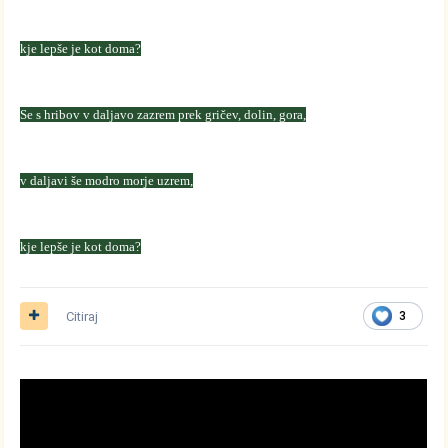
kje lepše je kot doma?
Se s hribov v daljavo zazrem prek gričev, dolin, gora,
v daljavi še modro morje uzrem,
kje lepše je kot doma?
Citiraj
3