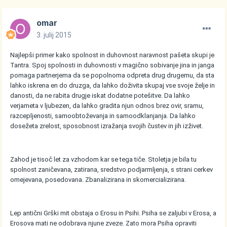
omar
3. julij 2015
Najlepši primer kako spolnost in duhovnost naravnost pašeta skupi je
Tantra. Spoj spolnosti in duhovnosti v magično sobivanje jina in janga
pomaga partnerjema da se popolnoma odpreta drug drugemu, da sta
lahko iskrena en do druzga, da lahko doživita skupaj vse svoje želje in
danosti, da ne rabita drugje iskat dodatne potešitve. Da lahko
verjameta v ljubezen, da lahko gradita njun odnos brez ovir, sramu,
razcepljenosti, samoobtoževanja in samoodklanjanja. Da lahko
dosežeta zrelost, sposobnost izražanja svojih čustev in jih izživet.
Zahod je tisoč let za vzhodom kar se tega tiče. Stoletja je bila tu
spolnost zaničevana, zatirana, sredstvo podjarmljenja, s strani cerkev
omejevana, posedovana. Zbanalizirana in skomercializirana.
Lep antični Grški mit obstaja o Erosu in Psihi. Psiha se zaljubi v Erosa, a
Erosova mati ne odobrava njune zveze. Zato mora Psiha opraviti