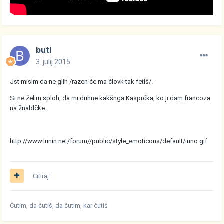
butl
3. julij 2015
Jst mislm da ne glih /razen če ma človk tak fetiš/.
Si ne želim sploh, da mi duhne kakšnga Kasprčka, ko ji dam francoza
na žnablčke.
http://www.lunin.net/forum//public/style_emoticons/default/inno.gif
Citiraj
Čutim, da čutiš, da čutim, kar čutiš