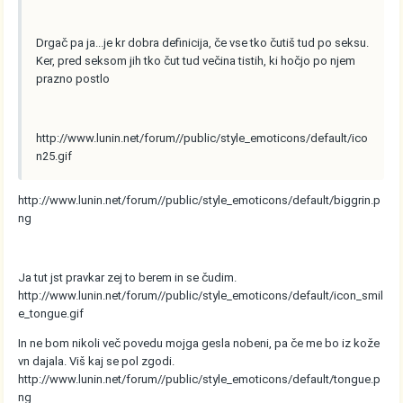
Drgač pa ja...je kr dobra definicija, če vse tko čutiš tud po seksu.
Ker, pred seksom jih tko čut tud večina tistih, ki hočjo po njem
prazno postlo
http://www.lunin.net/forum//public/style_emoticons/default/ico
n25.gif
http://www.lunin.net/forum//public/style_emoticons/default/biggrin.p
ng
Ja tut jst pravkar zej to berem in se čudim.
http://www.lunin.net/forum//public/style_emoticons/default/icon_smil
e_tongue.gif
In ne bom nikoli več povedu mojga gesla nobeni, pa če me bo iz kože
vn dajala. Viš kaj se pol zgodi.
http://www.lunin.net/forum//public/style_emoticons/default/tongue.p
ng