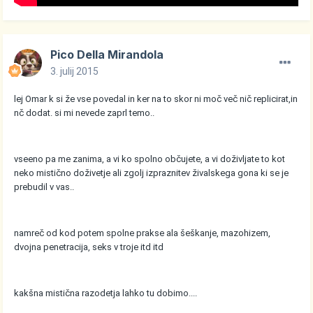
Pico Della Mirandola
3. julij 2015
lej Omar k si že vse povedal in ker na to skor ni moč več nič replicirat,in
nč dodat. si mi nevede zaprl temo..
vseeno pa me zanima, a vi ko spolno občujete, a vi doživljate to kot
neko mistično doživetje ali zgolj izpraznitev živalskega gona ki se je
prebudil v vas..
namreč od kod potem spolne prakse ala šeškanje, mazohizem,
dvojna penetracija, seks v troje itd itd
kakšna mistična razodetja lahko tu dobimo....