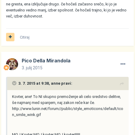
ne gresta, ena izključuje drugo. če hočeš začasno srečo, ki jo je
eventuelno vedno manj, izber spolnost. če hočeš trajno, ki jo je vedno
več, izber duhovnost.
Citiraj
Pico Della Mirandola
3. julij 2015
3. 7. 2015 at 9:38, anne pravi:
Kovter, ane! To NI skupno premoženje ali celo sredstvo delitve,
še najmanj med spanjem, naj zakon reče kar če.
http://www.lunin.net/forum//public/style_emoticons/default/ico
n_smile_wink.gif
MOJ Kovter MOJ kovter MOJ kovter!!!!!!