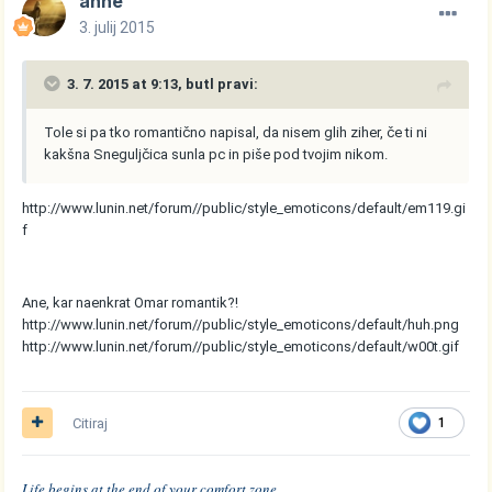
anne
3. julij 2015
3. 7. 2015 at 9:13, butl pravi:
Tole si pa tko romantično napisal, da nisem glih ziher, če ti ni
kakšna Sneguljčica sunla pc in piše pod tvojim nikom.
http://www.lunin.net/forum//public/style_emoticons/default/em119.gi
f
Ane, kar naenkrat Omar romantik?!
http://www.lunin.net/forum//public/style_emoticons/default/huh.png
http://www.lunin.net/forum//public/style_emoticons/default/w00t.gif
Citiraj
1
Life begins at the end of your comfort zone.