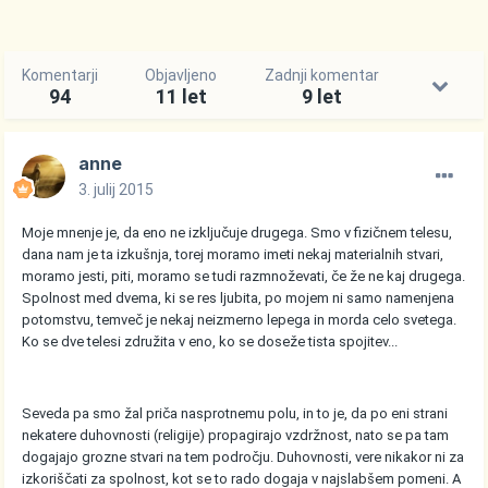
Komentarji
Objavljeno
Zadnji komentar
94
11 let
9 let
anne
3. julij 2015
Moje mnenje je, da eno ne izključuje drugega. Smo v fizičnem telesu,
dana nam je ta izkušnja, torej moramo imeti nekaj materialnih stvari,
moramo jesti, piti, moramo se tudi razmnoževati, če že ne kaj drugega.
Spolnost med dvema, ki se res ljubita, po mojem ni samo namenjena
potomstvu, temveč je nekaj neizmerno lepega in morda celo svetega.
Ko se dve telesi združita v eno, ko se doseže tista spojitev...
Seveda pa smo žal priča nasprotnemu polu, in to je, da po eni strani
nekatere duhovnosti (religije) propagirajo vzdržnost, nato se pa tam
dogajajo grozne stvari na tem področju. Duhovnosti, vere nikakor ni za
izkoriščati za spolnost, kot se to rado dogaja v najslabšem pomeni. A