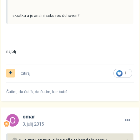
skratka a je analni seks res duhoven?
najblj
Citiraj
1
Čutim, da čutiš, da čutim, kar čutiš
omar
3. julij 2015