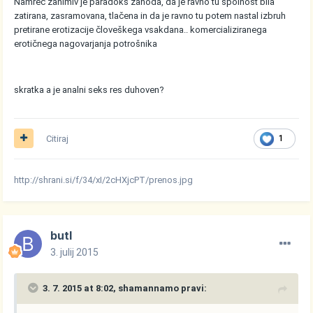
Namreč zanimiv je paradoks zahoda, da je ravno tu spolnost bila
zatirana, zasramovana, tlačena in da je ravno tu potem nastal izbruh
pretirane erotizacije človeškega vsakdana.. komercializiranega
erotičnega nagovarjanja potrošnika
skratka a je analni seks res duhoven?
Citiraj
1
http://shrani.si/f/34/xI/2cHXjcPT/prenos.jpg
butl
3. julij 2015
3. 7. 2015 at 8:02, shamannamo pravi: