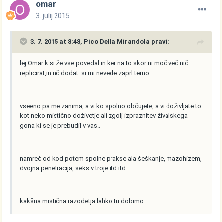
omar
3. julij 2015
3. 7. 2015 at 8:48, Pico Della Mirandola pravi:
lej Omar k si že vse povedal in ker na to skor ni moč več nič
replicirat,in nč dodat. si mi nevede zaprl temo..
vseeno pa me zanima, a vi ko spolno občujete, a vi doživljate to
kot neko mistično doživetje ali zgolj izpraznitev živalskega
gona ki se je prebudil v vas..
namreč od kod potem spolne prakse ala šeškanje, mazohizem,
dvojna penetracija, seks v troje itd itd
kakšna mistična razodetja lahko tu dobimo....