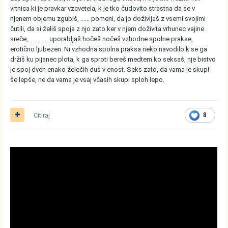
vrtnica ki je pravkar vzcvetela, k je tko čudovito strastna da se v
njenem objemu zgubiš, ...... pomeni, da jo doživljaš z vsemi svojimi
čutili, da si želiš spoja z njo zato ker v njem doživita vrhunec vajine
sreče,............. uporabljaš hočeš nočeš vzhodne spolne prakse,
erotično ljubezen. Ni vzhodna spolna praksa neko navodilo k se ga
držiš ku pijanec plota, k ga sproti bereš medtem ko seksaš, nje bistvo
je spoj dveh enako želečih duš v enost. Seks zato, da vama je skupi
še lepše, ne da vama je vsaj včasih skupi sploh lepo.
Citiraj
8