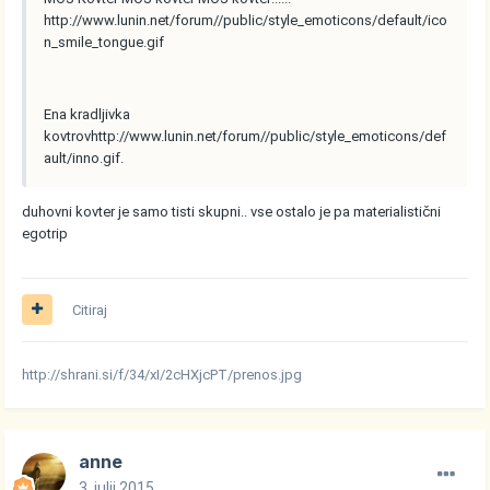
http://www.lunin.net/forum//public/style_emoticons/default/ico
n_smile_tongue.gif
Ena kradljivka
kovtrov
http://www.lunin.net/forum//public/style_emoticons/def
ault/inno.gif
.
duhovni kovter je samo tisti skupni.. vse ostalo je pa materialistični
egotrip
Citiraj
http://shrani.si/f/34/xI/2cHXjcPT/prenos.jpg
anne
3. julij 2015