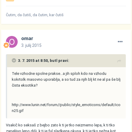
Čutim, da čutiš, da čutim, kar čutiš
omar
3. julij 2015
3. 7. 2015 at 8:50, butl pravi:
Tele vzhodne spolne prakse...a jih sploh kdo na vzhodu
kokrtolk masovno uporablja, a so tud za njih blj kt ne al pa še blj
čista eksotika?
http://www.lunin.net/forum//public/style_emoticons/default/ico
n25.gif
Vsakič ko seksaš z bejbo zato k ti je tko neizmerno lepa, k ti tko
zapeljivo lepo diši, k ti je ful sladkega okusa, k ti je tko nežna kot