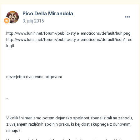
Pico Della Mirandola
3. julij 2015
http://www.lunin.net/forum//public/style_emoticons/default/huh.png
http://www.lunin.net/forum//public/style_emoticons/default/icon1_ee
k.gif
neverjetno dva resna odgovora
..
V kolikšni meri smo potem dejansko spolnost zbanalizirali na zahodu,
z uvajanjem različnih spolnih praks, ki kej dost skupnega z duhovnim
nimajo?