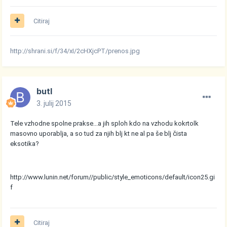
Citiraj
http://shrani.si/f/34/xI/2cHXjcPT/prenos.jpg
butl
3. julij 2015
Tele vzhodne spolne prakse...a jih sploh kdo na vzhodu kokrtolk
masovno uporablja, a so tud za njih blj kt ne al pa še blj čista
eksotika?
http://www.lunin.net/forum//public/style_emoticons/default/icon25.gi
f
Citiraj