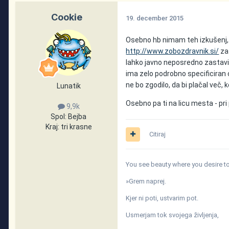
Cookie
19. december 2015
Osebno hb nimam teh izkušenj, p
http://www.zobozdravnik.si/
za 
lahko javno neposredno zastaviš
ima zelo podrobno specificiran 
ne bo zgodilo, da bi plačal več,
Lunatik
Osebno pa ti na licu mesta - pri 
9,9k
Spol:
Bejba
Kraj:
tri krasne
Citiraj
You see beauty where you desire to 
»Grem naprej.
Kjer ni poti, ustvarim pot.
Usmerjam tok svojega življenja,