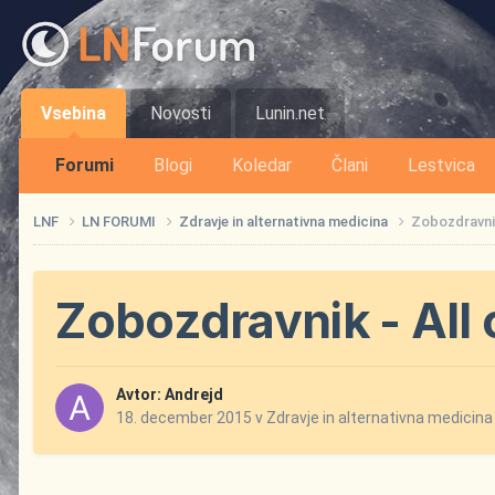
Vsebina
Novosti
Lunin.net
Forumi
Blogi
Koledar
Člani
Lestvica
LNF
LN FORUMI
Zdravje in alternativna medicina
Zobozdravnik
Zobozdravnik - All 
Avtor:
Andrejd
18. december 2015
v
Zdravje in alternativna medicina