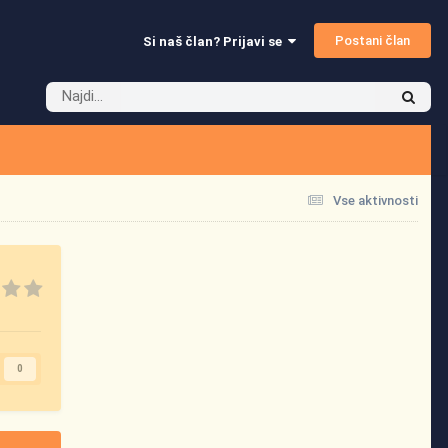
Postani član
Si naš član? Prijavi se
Vse aktivnosti
0