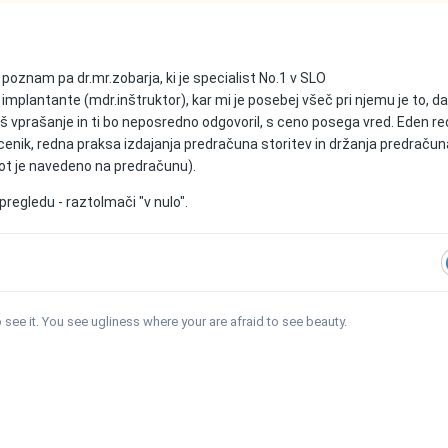
oznam pa dr.mr.zobarja, ki je specialist No.1 v SLO
implantante (mdr.inštruktor), kar mi je posebej všeč pri njemu je to, d
 vprašanje in ti bo neposredno odgovoril, s ceno posega vred. Eden red
cenik, redna praksa izdajanja predračuna storitev in držanja predračun
 kot je navedeno na predračunu).
pregledu - raztolmači "v nulo".
see it. You see ugliness where your are afraid to see beauty.