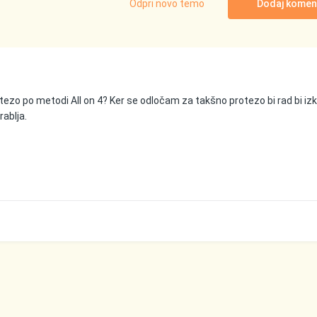
Odpri novo temo
Dodaj komen
otezo po metodi All on 4? Ker se odločam za takšno protezo bi rad bi iz
rablja.