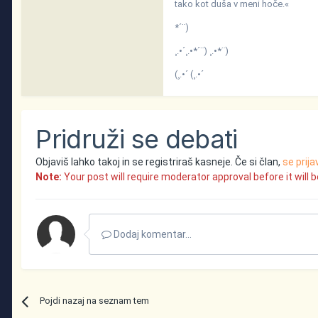
tako kot duša v meni hoče.«
*´¨)
¸.•´¸.•*´¨) ¸.•*¨)
(¸.•´ (¸.•´
Pridruži se debati
Objaviš lahko takoj in se registriraš kasneje. Če si član,
se prija
Note:
Your post will require moderator approval before it will be
Dodaj komentar...
Pojdi nazaj na seznam tem