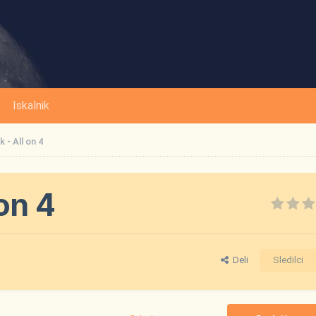
Iskalnik
 - All on 4
on 4
Deli
Sledilci