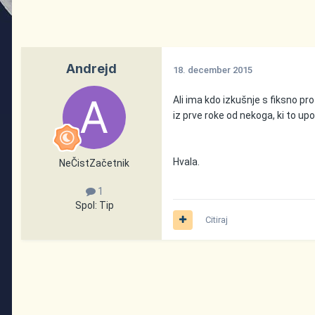
Andrejd
18. december 2015
Ali ima kdo izkušnje s fiksno pr
iz prve roke od nekoga, ki to upo
Hvala.
NeČistZačetnik
1
Spol:
Tip
Citiraj