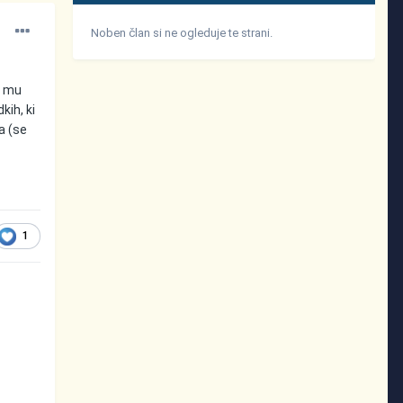
Noben član si ne ogleduje te strani.
a mu
kih, ki
a (se
1