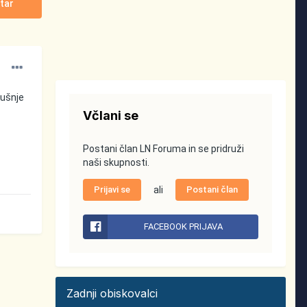
tar
kušnje
Včlani se
Postani član LN Foruma in se pridruži
naši skupnosti.
Prijavi se
ali
Postani član
FACEBOOK PRIJAVA
Zadnji obiskovalci