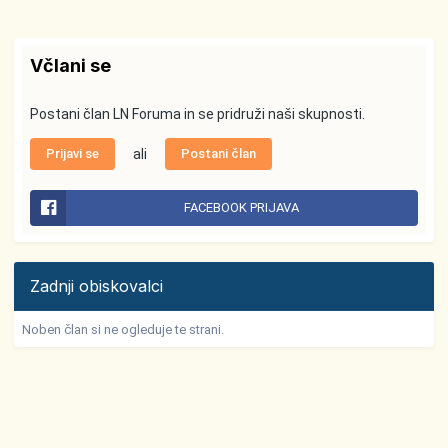
Včlani se
Postani član LN Foruma in se pridruži naši skupnosti.
Prijavi se
ali
Postani član
FACEBOOK PRIJAVA
Zadnji obiskovalci
Noben član si ne ogleduje te strani.