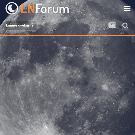
Lunine čvekarije