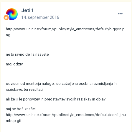
Jeti 1
14. september 2016
http://www.lunin.net/forum//public/style_emoticons/default/biggrin.p
ng
ne bi ravno delila nasvete
moj odziv
odvisen od mentorja naloge ; so zaželjena osebna razmišljanja in
raziskave, ter rezultati
ali želiji le ponovitev in predstavitev svojih raziskav in objav
saj se boš znašel
http://www.lunin.net/forum//public/style_emoticons/default/icon1_thu
mbup.gif