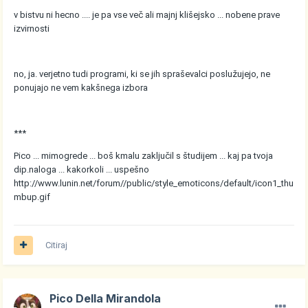
v bistvu ni hecno .... je pa vse več ali majnj klišejsko ... nobene prave
izvirnosti
no, ja. verjetno tudi programi, ki se jih spraševalci poslužujejo, ne
ponujajo ne vem kakšnega izbora
***
Pico ... mimogrede ... boš kmalu zaključil s študijem ... kaj pa tvoja
dip.naloga ... kakorkoli ... uspešno
http://www.lunin.net/forum//public/style_emoticons/default/icon1_thu
mbup.gif
Citiraj
Pico Della Mirandola