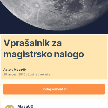
Vprašalnik za
magistrsko nalogo
Avtor:
Masa00
29. avgust 2016
v
Lunine čvekarije
Dodaj komentar
Masa00