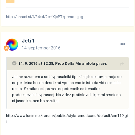
http://shrani.si/f/34/xI/2cHXjcPT/prenos.jpg
Jeti 1
14. september 2016
14. 9. 2016 at 12:28, Pico Della Mirandola pravi:
Jst ne razumem a so ti vprasalniki tipski al jih sestavlja moja se
ne pet letna hci da desetkrat vprasa eno in isto da vid ce mislis
resno. Skratka cist prevec nepotrebnih na trenutke
podcenjevalnih vprasanj. Na videz protislovnih kjer mi resnicno
ni jasno kaksen bo rezultat.
http://www.lunin.net/forum//public/style_emoticons/default/em119.gi
f