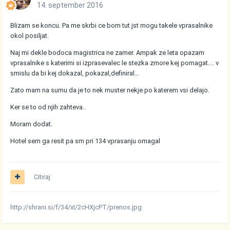
14. september 2016
Blizam se koncu. Pa me skrbi ce bom tut jst mogu takele vprasalnike
okol posiljat.
Naj mi dekle bodoca magistrica ne zamer. Ampak ze leta opazam
vprasalnike s katerimi si izprasevalec le stezka zmore kej pomagat.... v
smislu da bi kej dokazal, pokazal,definiral...
Zato mam na sumu da je to nek muster nekje po katerem vsi delajo.
Ker se to od njih zahteva..
Moram dodat.
Hotel sem ga resit pa sm pri 134 vprasanju omagal
Citiraj
http://shrani.si/f/34/xI/2cHXjcPT/prenos.jpg