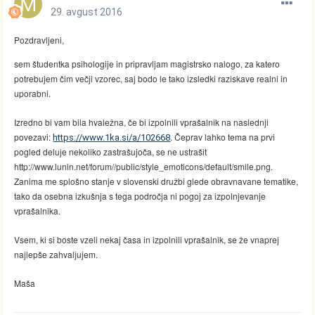
29. avgust 2016
Pozdravljeni,
sem študentka psihologije in pripravljam magistrsko nalogo, za katero
potrebujem čim večji vzorec, saj bodo le tako izsledki raziskave realni in
uporabni.
Izredno bi vam bila hvaležna, če bi izpolnili vprašalnik na naslednji
povezavi:
. Čeprav lahko tema na prvi
https://www.1ka.si/a/102668
pogled deluje nekoliko zastrašujoča, se ne ustrašit
http://www.lunin.net/forum//public/style_emoticons/default/smile.png
.
Zanima me splošno stanje v slovenski družbi glede obravnavane tematike,
tako da osebna izkušnja s tega področja ni pogoj za izpolnjevanje
vprašalnika.
Vsem, ki si boste vzeli nekaj časa in izpolnili vprašalnik, se že vnaprej
najlepše zahvaljujem.
Maša