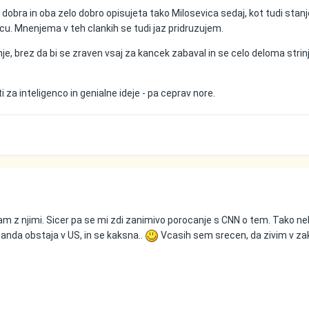
dobra in oba zelo dobro opisujeta tako Milosevica sedaj, kot tudi stanj
vicu. Mnenjema v teh clankih se tudi jaz pridruzujem.
je, brez da bi se zraven vsaj za kancek zabaval in se celo deloma strinj
 za inteligenco in genialne ideje - pa ceprav nore.
rinjam z njimi. Sicer pa se mi zdi zanimivo porocanje s CNN o tem. Tako n
anda obstaja v US, in se kaksna..
Vcasih sem srecen, da zivim v za