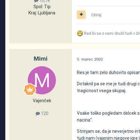
10,7k
Spol:
Tip
Kraj:
Ljubljana
Citiraj
Rad bi se z vami družil tudi v ž
Mimi
5. marec 2002
Res je tam zelo duhovito opisan
Dotaknil pa se me je tudi drugi c
tragicnost vsega skupaj.
Vajenček
Vsake toliko pogledam delcek 
120
nacina".
Strinjam se, da je neverjetno i
tudi nam (vajenim njegove igre 