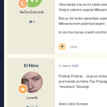
Oba clanka sta se mi zdela zelo 
Srbiji in celotno sojenje Milose
NeČistZačetnik
Res je, da tezko spremljas sojen
6
Milosevicevim polemiziranjem.
In res mu moras vcasih cestitati
Citiraj
El Nino
5. marec 2002
Prebral, Prebral,... Ja ja se st
pristranski so hehe. Pac Propag
"neodvisni" Sloveniji.
Lunatik
Aries-Libra-Scorpio