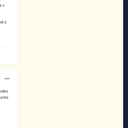
e v
al z
ekako
kotni