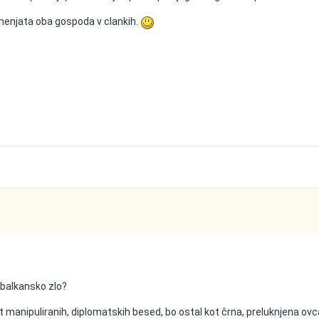
menjata oba gospoda v clankih.
e balkansko zlo?
manipuliranih, diplomatskih besed, bo ostal kot črna, preluknjena ovc