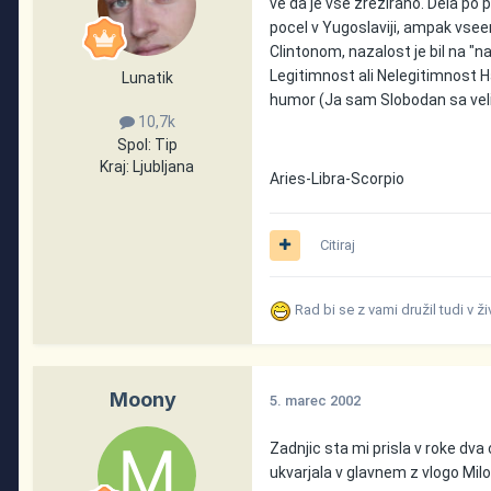
ve da je vse zrezirano. Dela po p
pocel v Yugoslaviji, ampak vseen
Clintonom, nazalost je bil na "n
Legitimnost ali Nelegitimnost H
Lunatik
humor (Ja sam Slobodan sa veli
10,7k
Spol:
Tip
Kraj:
Ljubljana
Aries-Libra-Scorpio
Citiraj
Rad bi se z vami družil tudi v ž
Moony
5. marec 2002
Zadnjic sta mi prisla v roke dva c
ukvarjala v glavnem z vlogo Milo