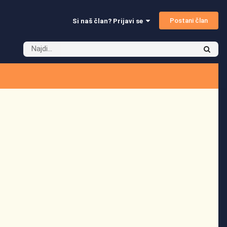
Postani član
Si naš član? Prijavi se