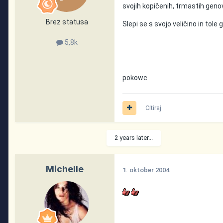
svojih kopičenih, trmastih geno
Brez statusa
Slepi se s svojo veličino in tole g
5,8k
pokowc
Citiraj
2 years later...
Michelle
1. oktober 2004