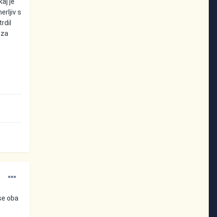
kaj je
erljiv s
rdil
 za
 se oba