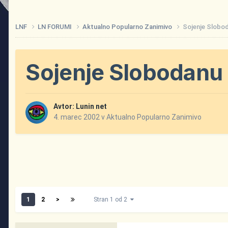
LNF
LN FORUMI
Aktualno Popularno Zanimivo
Sojenje Slobo
Sojenje Slobodanu 
Avtor:
Lunin net
4. marec 2002
v
Aktualno Popularno Zanimivo
1
2
>
Stran 1 od 2