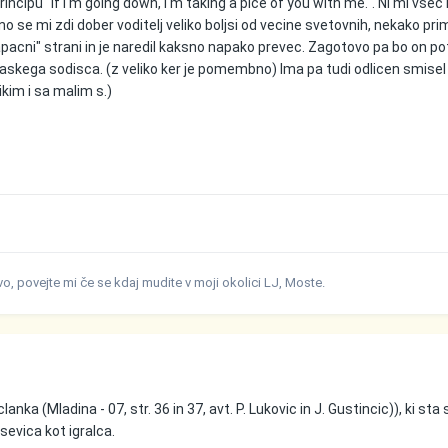
rincipu "If I'm going down, I'm taking a pice of you with me.". Ni mi vsec 
o se mi zdi dober voditelj veliko boljsi od vecine svetovnih, nekako prim
apacni" strani in je naredil kaksno napako prevec. Zagotovo pa bo on pot
askega sodisca. (z veliko ker je pomembno) Ima pa tudi odlicen smisel
kim i sa malim s.)
ivo, povejte mi če se kdaj mudite v moji okolici LJ, Moste.
lanka (Mladina - 07, str. 36 in 37, avt. P. Lukovic in J. Gustincic)), ki sta
sevica kot igralca.