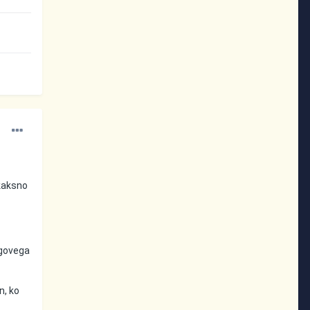
ekaksno
egovega
n, ko
.