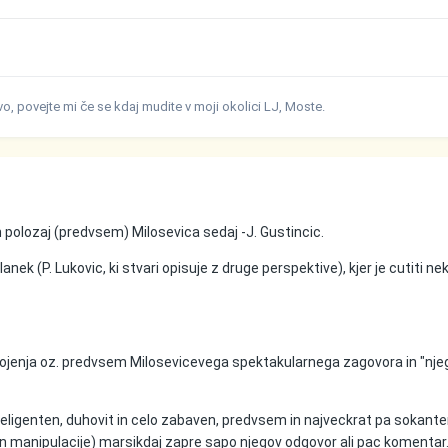
ivo, povejte mi če se kdaj mudite v moji okolici LJ, Moste.
 polozaj (predvsem) Milosevica sedaj -J. Gustincic.
lanek (P. Lukovic, ki stvari opisuje z druge perspektive), kjer je cutiti n
sojenja oz. predvsem Milosevicevega spektakularnega zagovora in "nj
nteligenten, duhovit in celo zabaven, predvsem in najveckrat pa sokante
in manipulacije) marsikdaj zapre sapo njegov odgovor ali pac komentar