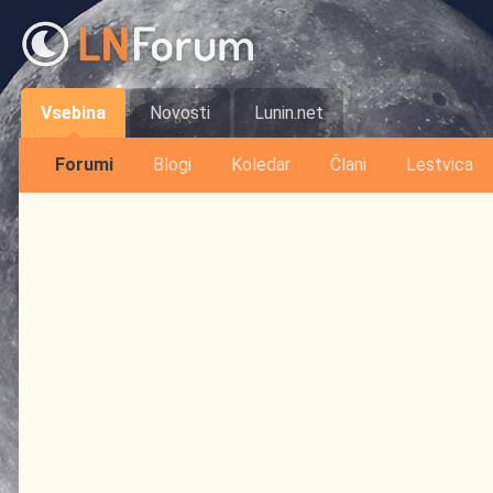
Vsebina
Novosti
Lunin.net
Forumi
Blogi
Koledar
Člani
Lestvica