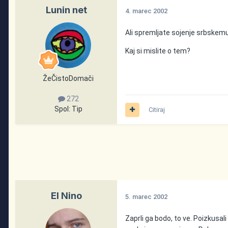
Lunin net
4. marec 2002
Ali spremljate sojenje srbskem
Kaj si mislite o tem?
ŽeČistoDomači
272
Spol:
Tip
Citiraj
El Nino
5. marec 2002
Zaprli ga bodo, to ve. Poizkusal