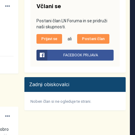
Včlani se
Postani član LN Foruma in se pridruži
naši skupnosti.
Prijavi se
ali
Postani član
FACEBOOK PRIJAVA
Zadnji obiskovalci
Noben član si ne ogleduje te strani.
dobro