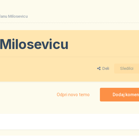
danu Milosevicu
Milosevicu
Deli
Sledilci
Odpri novo temo
Dodaj komen