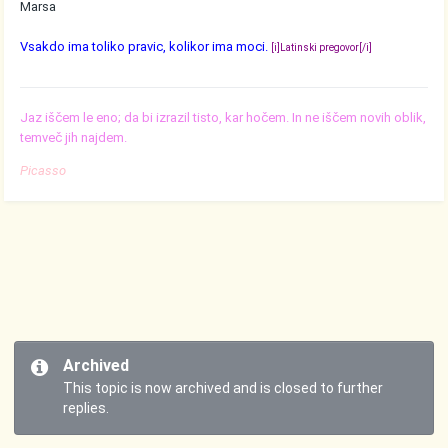
Marsa
Vsakdo ima toliko pravic, kolikor ima moci.
[i]Latinski pregovor[/i]
Jaz iščem le eno; da bi izrazil tisto, kar hočem. In ne iščem novih oblik,
temveč jih najdem.
Picasso
Archived
This topic is now archived and is closed to further
replies.