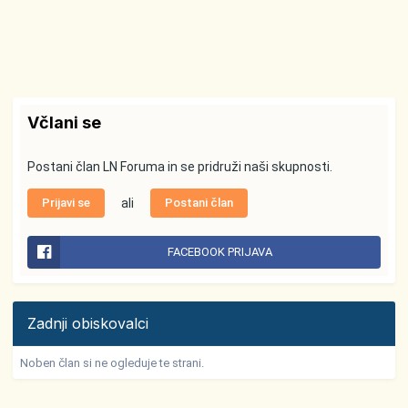
Včlani se
Postani član LN Foruma in se pridruži naši skupnosti.
Prijavi se
ali
Postani član
FACEBOOK PRIJAVA
Zadnji obiskovalci
Noben član si ne ogleduje te strani.