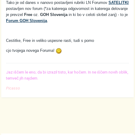
Tako je od danes v nanovo postavljeni rubriki LN Forumov
SATELITKI
postavljen nov forum (*za katerega odgovornost in katerega delovanje
je prevzel
Free
oz.
GOH Slovenija
in ki bo v celoti skrbel zanj) - to je
Forum GOH Slovenija
.
Cestitke, Free in veliko uspesne rasti, tudi s pomo
cjo tvojega novega Foruma!
Jaz iščem le eno; da bi izrazil tisto, kar hočem. In ne iščem novih oblik,
temveč jih najdem.
Picasso