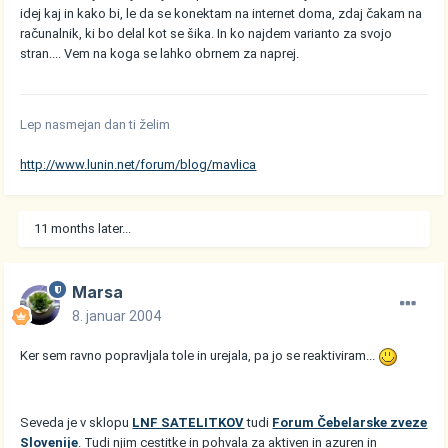
idej kaj in kako bi, le da se konektam na internet doma, zdaj čakam na
računalnik, ki bo delal kot se šika. In ko najdem varianto za svojo
stran.... Vem na koga se lahko obrnem za naprej.
Lep nasmejan dan ti želim
http://www.lunin.net/forum/blog/mavlica
11 months later...
Marsa
8. januar 2004
Ker sem ravno popravljala tole in urejala, pa jo se reaktiviram...
Seveda je v sklopu
LNF SATELITKOV
tudi
Forum Čebelarske zveze
Slovenije
. Tudi njim cestitke in pohvala za aktiven in azuren in