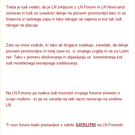
Treba je tudi vedeti, da je LN
(vkljucno z LN Forumi in LN Novicami)
osnovan in tudi ze vseskozi deluje na povsem prostovoljni bazi in se
financira iz lastnega zepa in tako nikogar ne najema in kot tak tudi
nikogar ne placuje.
Zato se mora vsakdo, ki tako ali drugace sodeluje, zavedati, da deluje
povsem prostovoljno in torej zase oz. iz svojega vzgiba in ne za Lunin
net. Tako v primeru obiskovanja in objavljanja oz. komentiranja kot
tudi morebitnega tesnejsega sodelovanja.
Na LN Forumu pa nudiva tudi moznost svojega foruma stranem s
svojo vsebino - ki pa se seveda na nek nacin navezuje na vsebino
LN.
Ti novi forumi bodo postavljeni v rubriki
SATELITKI
na LN Forumih.