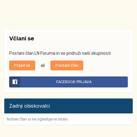
Včlani se
Postani član LN Foruma in se pridruži naši skupnosti.
Prijavi se
ali
Postani član
FACEBOOK PRIJAVA
Zadnji obiskovalci
Noben član si ne ogleduje te strani.