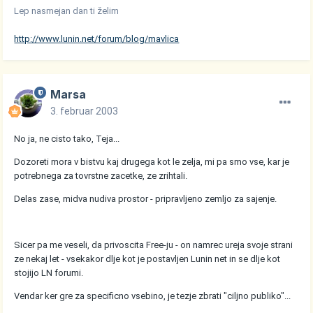
Lep nasmejan dan ti želim
http://www.lunin.net/forum/blog/mavlica
Marsa
3. februar 2003
No ja, ne cisto tako, Teja...
Dozoreti mora v bistvu kaj drugega kot le zelja, mi pa smo vse, kar je
potrebnega za tovrstne zacetke, ze zrihtali.
Delas zase, midva nudiva prostor - pripravljeno zemljo za sajenje.
Sicer pa me veseli, da privoscita Free-ju - on namrec ureja svoje strani
ze nekaj let - vsekakor dlje kot je postavljen Lunin net in se dlje kot
stojijo LN forumi.
Vendar ker gre za specificno vsebino, je tezje zbrati "ciljno publiko"...