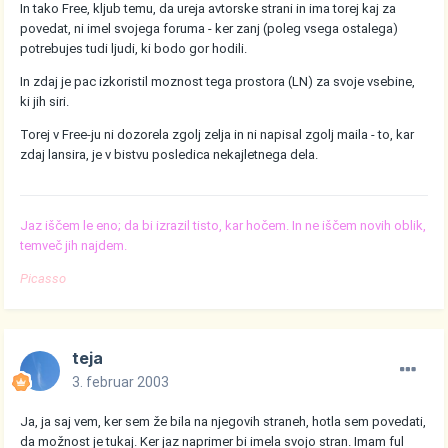
In tako Free, kljub temu, da ureja avtorske strani in ima torej kaj za
povedat, ni imel svojega foruma - ker zanj (poleg vsega ostalega)
potrebujes tudi ljudi, ki bodo gor hodili.
In zdaj je pac izkoristil moznost tega prostora (LN) za svoje vsebine,
ki jih siri.
Torej v Free-ju ni dozorela zgolj zelja in ni napisal zgolj maila - to, kar
zdaj lansira, je v bistvu posledica nekajletnega dela.
Jaz iščem le eno; da bi izrazil tisto, kar hočem. In ne iščem novih oblik,
temveč jih najdem.
Picasso
teja
3. februar 2003
Ja, ja saj vem, ker sem že bila na njegovih straneh, hotla sem povedati,
da možnost je tukaj. Ker jaz naprimer bi imela svojo stran. Imam ful