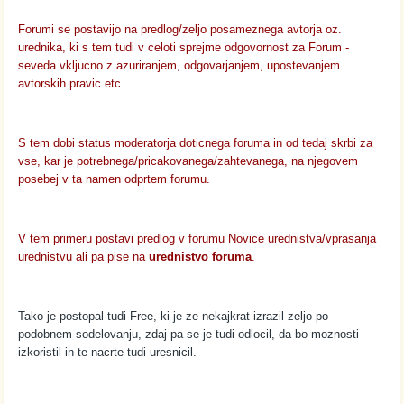
Forumi se postavijo na predlog/zeljo posameznega avtorja oz.
urednika, ki s tem tudi v celoti sprejme odgovornost za Forum -
seveda vkljucno z azuriranjem, odgovarjanjem, upostevanjem
avtorskih pravic etc. ...
S tem dobi status moderatorja doticnega foruma in od tedaj skrbi za
vse, kar je potrebnega/pricakovanega/zahtevanega, na njegovem
posebej v ta namen odprtem forumu.
V tem primeru postavi predlog v forumu Novice urednistva/vprasanja
urednistvu ali pa pise na
urednistvo foruma
.
Tako je postopal tudi Free, ki je ze nekajkrat izrazil zeljo po
podobnem sodelovanju, zdaj pa se je tudi odlocil, da bo moznosti
izkoristil in te nacrte tudi uresnicil.