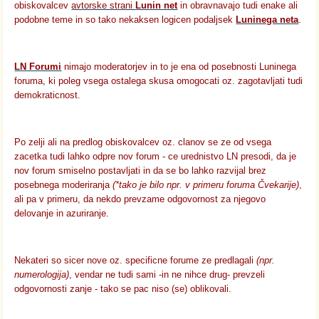
obiskovalcev
avtorske strani
Lunin net
in obravnavajo tudi enake ali
podobne teme in so tako nekaksen logicen podaljsek
Luninega neta
.
LN Forumi
nimajo moderatorjev in to je ena od posebnosti Luninega
foruma, ki poleg vsega ostalega skusa omogocati oz. zagotavljati tudi
demokraticnost.
Po zelji ali na predlog obiskovalcev oz. clanov se ze od vsega
zacetka tudi lahko odpre nov forum - ce urednistvo LN presodi, da je
nov forum smiselno postavljati in da se bo lahko razvijal brez
posebnega moderiranja
(*tako je bilo npr. v primeru foruma Čvekarije)
,
ali pa v primeru, da nekdo prevzame odgovornost za njegovo
delovanje in azuriranje.
Nekateri so sicer nove oz. specificne forume ze predlagali
(npr.
numerologija)
, vendar ne tudi sami -in ne nihce drug- prevzeli
odgovornosti zanje - tako se pac niso (se) oblikovali.