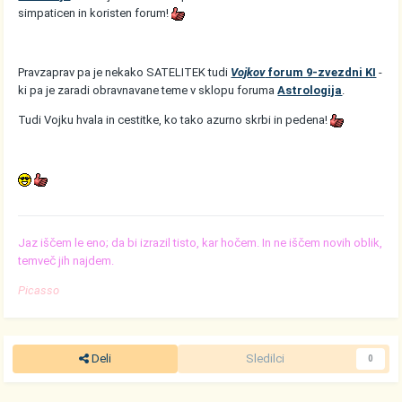
simpaticen in koristen forum!
Pravzaprav pa je nekako SATELITEK tudi
Vojkov
forum 9-zvezdni KI
-
ki pa je zaradi obravnavane teme v sklopu foruma
Astrologija
.
Tudi Vojku hvala in cestitke, ko tako azurno skrbi in pedena!
Jaz iščem le eno; da bi izrazil tisto, kar hočem. In ne iščem novih oblik,
temveč jih najdem.
Picasso
Deli
Sledilci
0