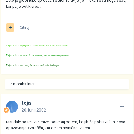
Zato je globinsko sproščanje tudi zdravljenje in iskanje samega sebe,
kar pa je pot k sreči.
Citiraj
Naj nam bo dan pogum, da spremenimo, kar lahko spremenimo.
Naj nam bo dana moč, da sprejmemo, kar ne moremo spremeniti.
Naj nam bo dan razum, da ločimo med enim in drugim.
2 months later...
teja
20. junij 2002
Mandale so res zanimive, posebaj potem, ko jih že pobarvaš- njihovo
opazovanje. Sprošča, kar delam rasnično iz srca