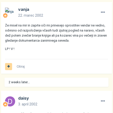
vanja
22. marec 2002
Že misel na mir in zaprte oči mi prinesejo sprostitev vendar ne vedno,
odvisno od razpoloženja včasih tudi zjutraj pogled na naravo, včasih
dež potem zvečer branje knjige ali pa kozarec vina po večerji in zraven
gledanje dokumentarca-zanimivega seveda.
LP ! V !
Citiraj
2 weeks later...
daisy
3. april 2002