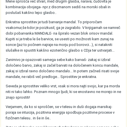
Mene sprošča več stvari, med drugim glasba, narava; čudovita je
kombinacija obojega- npr.z discmanom sediš na morski obali in
poslušaš kakšno lepo glasbo..
Enkratna sprostitev je tudi barvanje mandal. To priporočam
vsakomur,še kdor je poizkusil, ga je zagrabilo. V knjigarnah se namreč
dobi pobarvanka MANDALE- na špiralo vezan blok orisov mandal.
Kupiti si je treba le še barvice, se usesti po možnosti kam zunaj na
sonce (jaz to počnem najraje na morju pod borovci...), si natakniti
slušalke in spustiti kakšno ezoterično glasbo s CDja ter ustvarjati...
Zanimivo je opazovati samega sebe kako barvaš- zakaj si izbral
določeno barvo, zakaj si začel barvati na določenem koncu mandale,
zakaj si izbral ravno določeno mandalo... In potem začneš risati svoje
mandale, ne rabiš več predloge... Sprostitev je enkratna.
Seveda je sprostitev veliko vrst, vsak si mora najti svojo, kar pa morda
niti ni tako lahko. Poznam mnogo ljudi, ki se enostavno ne morejo in ne
znajo sprostiti!
Verjamem, da ko si sproščen, se v telesu in duši dogaja marsikaj-
poraja se intuicija, pozitivna energija spodbuja pozitivne procese v
fizičnem telesu.. in še in še..