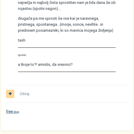
največja in najbolj čista sprostitev nam je bila dana že ob
rojastvu (spolni nagon)...
drugače pa me sprosti še vse kar je naravnega,
pristnega, spontanega...(morje, sonce, nevihte...in
predvsem posamezniki, ki so mavrica mojega življenja)
tash
quote:
a tkoje to?! amislis, da vresnici?
Citiraj
free
log
B