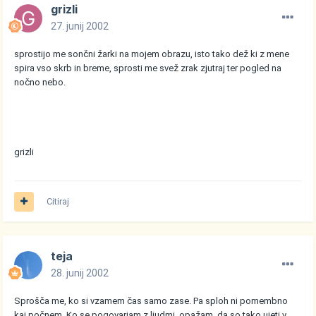
grizli
27. junij 2002
sprostijo me sončni žarki na mojem obrazu, isto tako dež ki z mene
spira vso skrb in breme, sprosti me svež zrak zjutraj ter pogled na
nočno nebo.
grizli
Citiraj
teja
28. junij 2002
Sprošča me, ko si vzamem čas samo zase. Pa sploh ni pomembno
kaj počnem. Ko se pogovarjam z ljudmi, opažam, da so tako ujeti v