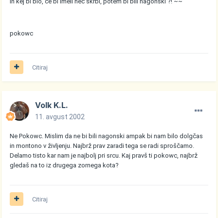
in kej bi blo, če bi imeli neč skrbi, potem bi bili nagonski ?! ~~
pokowc
Citiraj
Volk K.L.
11. avgust 2002
Ne Pokowc. Mislim da ne bi bili nagonski ampak bi nam bilo dolgčas
in montono v življenju. Najbrž prav zaradi tega se radi sproščamo.
Delamo tisto kar nam je najbolj pri srcu. Kaj pravš ti pokowc, najbrž
gledaš na to iz drugega zornega kota?
Citiraj