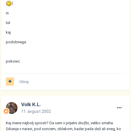
)
in
tut
kaj
podobnega.
pokowc
Citiraj
Volk K.L.
11. avgust 2002
Kaj mene najbolj sprosti? Da sem v prijetni družbi, veliko smeha.
Gibanje v naravi, pod soncem, oblakom, kadar pada dež ali sneg, ko