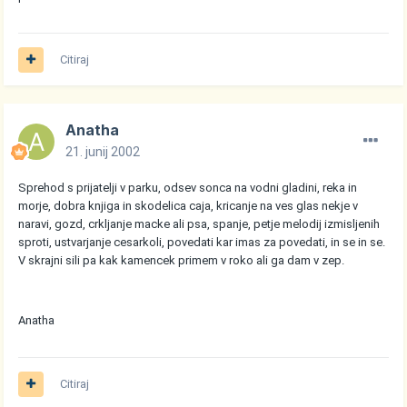
Citiraj
Anatha
21. junij 2002
Sprehod s prijatelji v parku, odsev sonca na vodni gladini, reka in
morje, dobra knjiga in skodelica caja, kricanje na ves glas nekje v
naravi, gozd, crkljanje macke ali psa, spanje, petje melodij izmisljenih
sproti, ustvarjanje cesarkoli, povedati kar imas za povedati, in se in se.
V skrajni sili pa kak kamencek primem v roko ali ga dam v zep.
Anatha
Citiraj