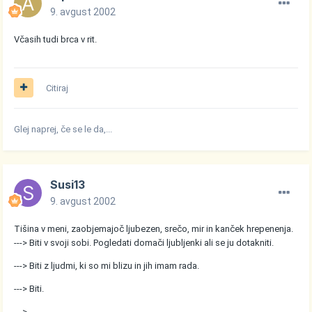
9. avgust 2002
Včasih tudi brca v rit.
Citiraj
Glej naprej, če se le da,...
Susi13
9. avgust 2002
Tišina v meni, zaobjemajoč ljubezen, srečo, mir in kanček hrepenenja.
---> Biti v svoji sobi. Pogledati domači ljubljenki ali se ju dotakniti.
---> Biti z ljudmi, ki so mi blizu in jih imam rada.
---> Biti.
---> ...