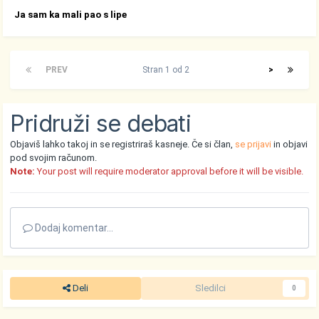
Ja sam ka mali pao s lipe
PREV
Stran 1 od 2
>
Pridruži se debati
Objaviš lahko takoj in se registriraš kasneje. Če si član,
se prijavi
in objavi
pod svojim računom.
Note:
Your post will require moderator approval before it will be visible.
Dodaj komentar...
Deli
Sledilci
0