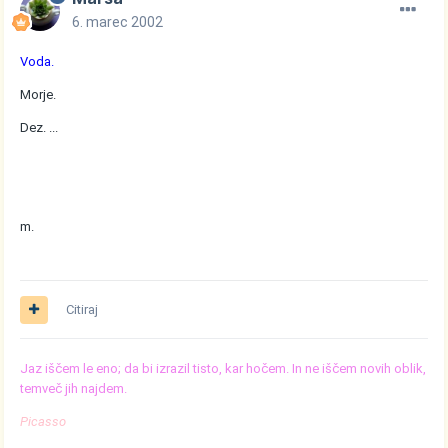
6. marec 2002
Voda.
Morje.
Dez. ...
m.
Citiraj
Jaz iščem le eno; da bi izrazil tisto, kar hočem. In ne iščem novih oblik,
temveč jih najdem.
Picasso