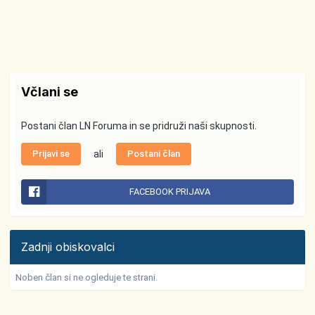
Včlani se
Postani član LN Foruma in se pridruži naši skupnosti.
Prijavi se
ali
Postani član
FACEBOOK PRIJAVA
Zadnji obiskovalci
Noben član si ne ogleduje te strani.