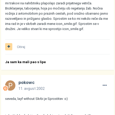
mi trakovi na nahrbtniku plapolajo zaradi prijetnega vetriča.
Biciklarjenje, taborjenje, hoja po močvirju ob regetanju žab. Nočna
vožnja z avtomobilom po praznih cestah, pod oražno obarvano javno
razsvetljavo in prižgano glasbo. Sprostim se ko mi nekdo reče da me
ima rad in je v skrbeh zaradi mene
icon_smile.gif
. Sprostim se v
družini. Je veliko stvari ki me sprostijo
icon_smile.gif
.
Citiraj
Ja sam ka mali pao s lipe
pokowc
11. avgust 2002
seveda, layf without Skrbi je Sprostitev :o)