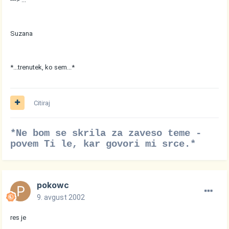
Suzana
*...trenutek, ko sem...*
Citiraj
*Ne bom se skrila za zaveso teme -
povem Ti le, kar govori mi srce.*
pokowc
9. avgust 2002
res je