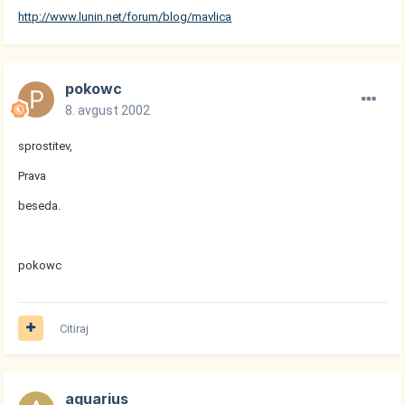
http://www.lunin.net/forum/blog/mavlica
pokowc
8. avgust 2002
sprostitev,
Prava
beseda.
pokowc
Citiraj
aquarius