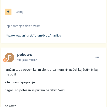
Citiraj
Lep nasmejan dan ti želim
http://www.lunin.net/forum/blog/mavlica
pokowc
20. junij 2002
izražanje, da povem kar mislem, brez moralnih načel, kaj čutim in kaj
me boli!
s tem sem izpopolnjen.
nagoni so potešeni in pri tem ne rabim Vesti.
pokowc