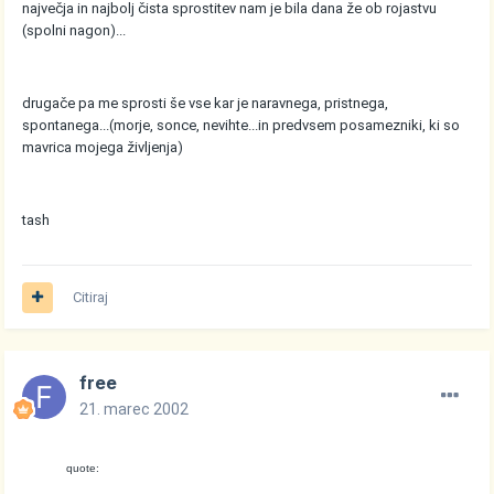
največja in najbolj čista sprostitev nam je bila dana že ob rojastvu
(spolni nagon)...
drugače pa me sprosti še vse kar je naravnega, pristnega,
spontanega...(morje, sonce, nevihte...in predvsem posamezniki, ki so
mavrica mojega življenja)
tash
Citiraj
free
21. marec 2002
quote: