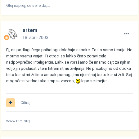
Glej naprej, če se le da,...
artem
18. april 2003
Ej, na podlagi čega psihologi določajo napake. To so samo teorije. Ne
mormo vsemu verjet. Ti otroci so lahko čisto zdravi celo
nadpovprečno inteligentni. Lahk se vprašamo če imamo cajt za njih in
voljo jih poslušat v tem hitrem ritmu življenja. Ne pričakujmo od otroka
tisto kar si mi želimo ampak pomagajmu njemi naj bo to kar si želi. Sej
mogoče ni vedno tako ampak vseeno,
lepo se imejte.
Citiraj
www.rael.org