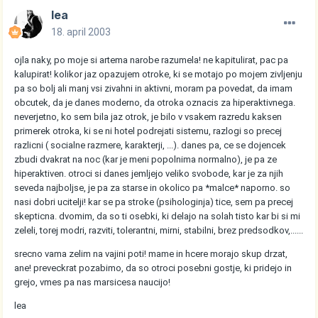
lea
18. april 2003
ojla naky, po moje si artema narobe razumela! ne kapitulirat, pac pa
kalupirat! kolikor jaz opazujem otroke, ki se motajo po mojem zivljenju
pa so bolj ali manj vsi zivahni in aktivni, moram pa povedat, da imam
obcutek, da je danes moderno, da otroka oznacis za hiperaktivnega.
neverjetno, ko sem bila jaz otrok, je bilo v vsakem razredu kaksen
primerek otroka, ki se ni hotel podrejati sistemu, razlogi so precej
razlicni ( socialne razmere, karakterji, ...). danes pa, ce se dojencek
zbudi dvakrat na noc (kar je meni popolnima normalno), je pa ze
hiperaktiven. otroci si danes jemljejo veliko svobode, kar je za njih
seveda najboljse, je pa za starse in okolico pa *malce* naporno. so
nasi dobri ucitelji! kar se pa stroke (psihologinja) tice, sem pa precej
skepticna. dvomim, da so ti osebki, ki delajo na solah tisto kar bi si mi
zeleli, torej modri, razviti, tolerantni, mirni, stabilni, brez predsodkov,......
srecno vama zelim na vajini poti! mame in hcere morajo skup drzat,
ane! preveckrat pozabimo, da so otroci posebni gostje, ki pridejo in
grejo, vmes pa nas marsicesa naucijo!
lea