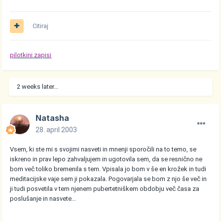
Citiraj
pilotkini zapisi
2 weeks later...
Natasha
28. april 2003
Vsem, ki ste mi s svojimi nasveti in mnenji sporočili na to temo, se
iskreno in prav lepo zahvaljujem in ugotovila sem, da se resnično ne
bom več toliko bremenila s tem. Vpisala jo bom v še en krožek in tudi
meditacijske vaje sem ji pokazala. Pogovarjala se bom z njo še več in
ji tudi posvetila v tem njenem pubertetniškem obdobju več časa za
poslušanje in nasvete...