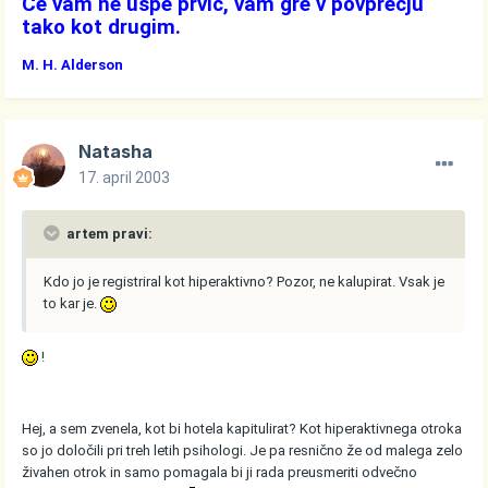
Če vam ne uspe prvič, vam gre v povprečju
tako kot drugim.
M. H. Alderson
Natasha
17. april 2003
artem pravi:
Kdo jo je registriral kot hiperaktivno? Pozor, ne kalupirat. Vsak je
to kar je.
!
Hej, a sem zvenela, kot bi hotela kapitulirat? Kot hiperaktivnega otroka
so jo določili pri treh letih psihologi. Je pa resnično že od malega zelo
živahen otrok in samo pomagala bi ji rada preusmeriti odvečno