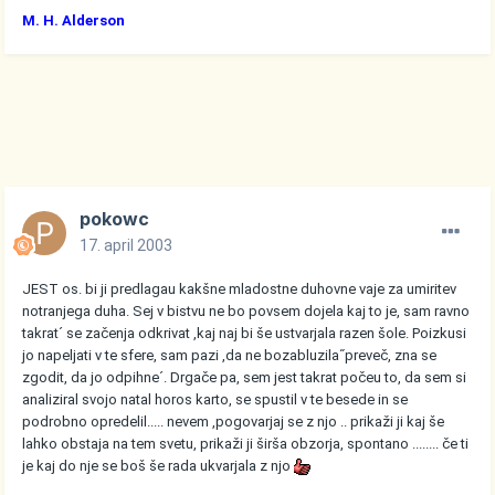
M. H. Alderson
pokowc
17. april 2003
JEST os. bi ji predlagau kakšne mladostne duhovne vaje za umiritev
notranjega duha. Sej v bistvu ne bo povsem dojela kaj to je, sam ravno
takrat´ se začenja odkrivat ,kaj naj bi še ustvarjala razen šole. Poizkusi
jo napeljati v te sfere, sam pazi ,da ne bozabluzila˝preveč, zna se
zgodit, da jo odpihne´. Drgače pa, sem jest takrat počeu to, da sem si
analiziral svojo natal horos karto, se spustil v te besede in se
podrobno opredelil..... nevem ,pogovarjaj se z njo .. prikaži ji kaj še
lahko obstaja na tem svetu, prikaži ji širša obzorja, spontano ........ če ti
je kaj do nje se boš še rada ukvarjala z njo