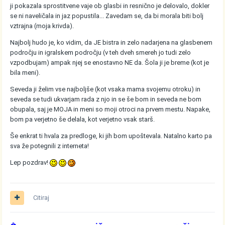
ji pokazala sprostitvene vaje ob glasbi in resnično je delovalo, dokler
se ni naveličala in jaz popustila... Zavedam se, da bi morala biti bolj
vztrajna (moja krivda).
Najbolj hudo je, ko vidim, da JE bistra in zelo nadarjena na glasbenem
področju in igralskem področju (v teh dveh smereh jo tudi zelo
vzpodbujam) ampak njej se enostavno NE da. Šola ji je breme (kot je
bila meni).
Seveda ji želim vse najboljše (kot vsaka mama svojemu otroku) in
seveda se tudi ukvarjam rada z njo in se še bom in seveda ne bom
obupala, saj je MOJA in meni so moji otroci na prvem mestu. Napake,
bom pa verjetno še delala, kot verjetno vsak starš.
Še enkrat ti hvala za predloge, ki jih bom upoštevala. Natalno karto pa
sva že potegnili z interneta!
Lep pozdrav!
Citiraj