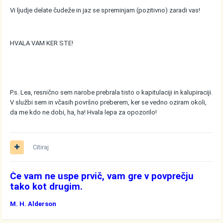
Vi ljudje delate čudeže in jaz se spreminjam (pozitivno) zaradi vas!
HVALA VAM KER STE!
P.s. Lea, resnično sem narobe prebrala tisto o kapitulaciji in kalupiraciji.
V službi sem in včasih površno preberem, ker se vedno oziram okoli,
da me kdo ne dobi, ha, ha! Hvala lepa za opozorilo!
Citiraj
Če vam ne uspe prvič, vam gre v povprečju
tako kot drugim.
M. H. Alderson