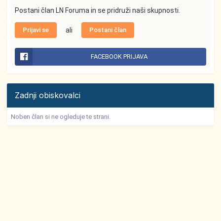
Postani član LN Foruma in se pridruži naši skupnosti.
Prijavi se
ali
Postani član
FACEBOOK PRIJAVA
Zadnji obiskovalci
Noben član si ne ogleduje te strani.