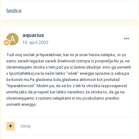
funchi.si
aquarius
18. april 2003
Tudi moj sinček je hiperaktiven, kar mi je sicer hecna nalepka,..in zo
samo zaradi tega,ker zaradi živahnosti izstopa iz povprečja.No ja, ne
obremenjujem otroka s tem,pač pa iz lastne izkušnje: smo ga usmerili
v šport(atletika),na ta način lahko "višek" energije sprazne iz sebe,pa
še koristi mu.Pa glasbena šola,glasbena aktivnost kot protiutež
"hiperaktivnosti".Mislim pa, da se bo z leti ta otroška razposajenost
umirila,tako da je največ kar lahko naredimo za otroka to, da ga ne
obremenjujemo z raznimi nalepkami in mu poskušamo pravilno
usmeriti energijo.
Citiraj