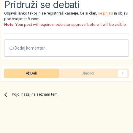
Pridruži se debati
Objaviš lahko takoj in se registriraš kasneje. Če si član,
se prijavi
in objavi
pod svojim računom.
Note:
Your post will require moderator approval before it will be visible.
Dodaj komentar...
Deli
Sledilci
0
Pojdi nazaj na seznam tem