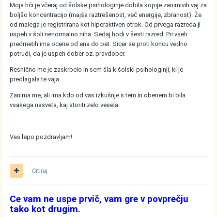
Moja hči je včeraj od šolske psihologinje dobila kopije zanimivih vaj za
boljšo koncentracijo (majša raztrešenost, več energije, zbranost). Že
od malega je registrirana kot hiperaktiven otrok. Od prvega razreda ji
uspeh v šoli nenormalno niha. Sedaj hodi v šesti razred. Pri vseh
predmetih ima ocene od ena do pet. Sicer se proti koncu vedno
potrudi, da je uspeh dober oz. pravdober.
Resnično me je zaskrbelo in sem šla k šolski psihologinji, ki je
predlagala te vaja.
Zanima me, ali ima kdo od vas izkušnje s tem in obenem bi bila
vsakega nasveta, kaj storiti zelo vesela.
Vas lepo pozdravljam!
Citiraj
Če vam ne uspe prvič, vam gre v povprečju
tako kot drugim.