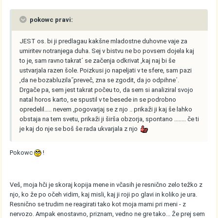
pokowc pravi:
JEST os. bi ji predlagau kakšne mladostne duhovne vaje za
umiritev notranjega duha. Sej v bistvu ne bo povsem dojela kaj
to je, sam ravno takrat´ se začenja odkrivat ,kaj naj bi še
ustvarjala razen šole. Poizkusi jo napeljati v te sfere, sam pazi
,da ne bozabluzila˝preveč, zna se zgodit, da jo odpihne´.
Drgače pa, sem jest takrat počeu to, da sem si analiziral svojo
natal horos karto, se spustil v te besede in se podrobno
opredelil..... nevem ,pogovarjaj se z njo .. prikaži ji kaj še lahko
obstaja na tem svetu, prikaži ji širša obzorja, spontano ........ če ti
je kaj do nje se boš še rada ukvarjala z njo
Pokowc
!
Veš, moja hči je skoraj kopija mene in včasih je resnično zelo težko z
njo, ko že po očeh vidim, kaj misli, kaj ji roji po glavi in koliko je ura.
Resnično se trudim ne reagirati tako kot moja mami pri meni - z
nervozo. Ampak enostavno, priznam, vedno ne gre tako... Že prej sem