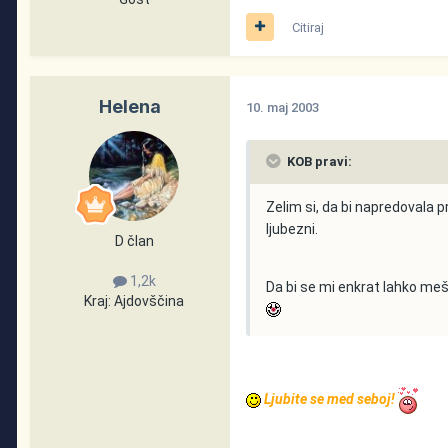
Citiraj
Helena
10. maj 2003
KOB pravi:
Zelim si, da bi napredovala p
ljubezni.
D član
1,2k
Da bi se mi enkrat lahko meša
Kraj:
Ajdovščina
Ljubite se med seboj!