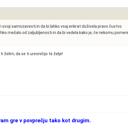
ri svoji samozavesti in da bi lahko vsaj enkrat doživela pravo čustvo
 lahko mešalo od zaljubljenosti in da bi vedela kako je, če nekomu pomen
i želim, da se ti uresničijo te želje!
vam gre v povprečju tako kot drugim.