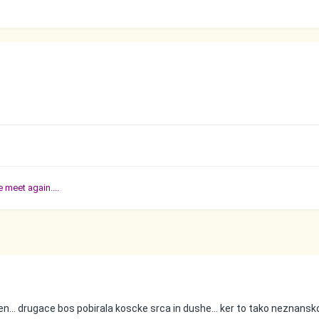
 meet again....
... drugace bos pobirala koscke srca in dushe... ker to tako neznansko 