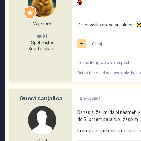
Vajenček
Zelim veliko srece pri iskanju!
91
Spol:
Bejba
Citiraj
Kraj:
Ljubljana
To the living we owe respect.
But to the dead we owe only the tru
Guest sanjalica
10. maj 2003
Danes si želilm, da bi nasmeh, ki
do 5...potem pa lahko...zaspim...
In da bi nasmeh bil na mojem obr
Gost