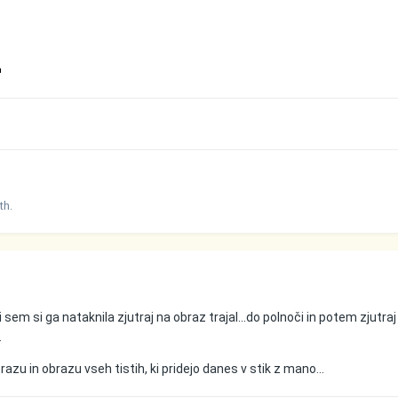
th.
 sem si ga nataknila zjutraj na obraz trajal...do polnoči in potem zjutraj
.
azu in obrazu vseh tistih, ki pridejo danes v stik z mano...