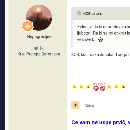
KOB pravi:
Zelim si, da bi napredovala p
ljubezni. Da bi se mi enkrat
Nepogrešljivi
ves svet,...
1k
Kraj:
Prelepa Gorenjska
KOB, kdor čaka dočaka! Tudi jaz t
Citiraj
Če vam ne uspe prvič, 