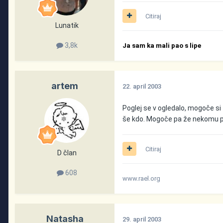
Citiraj
Lunatik
3,8k
Ja sam ka mali pao s lipe
artem
22. april 2003
Poglej se v ogledalo, mogoče si 
še kdo. Mogoče pa že nekomu p
Citiraj
D član
608
www.rael.org
Natasha
29. april 2003