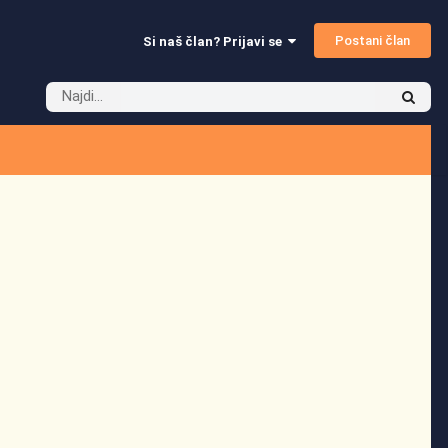
Postani član
Si naš član? Prijavi se