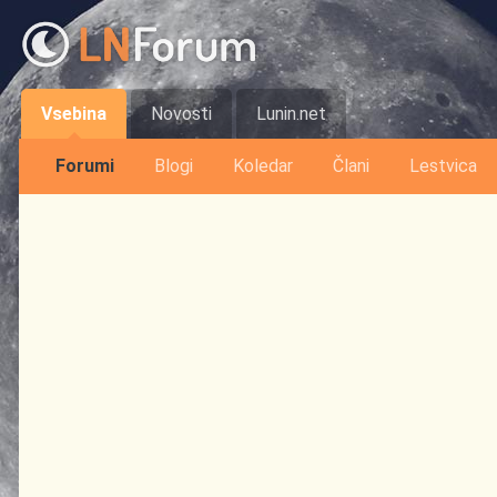
Vsebina
Novosti
Lunin.net
Forumi
Blogi
Koledar
Člani
Lestvica