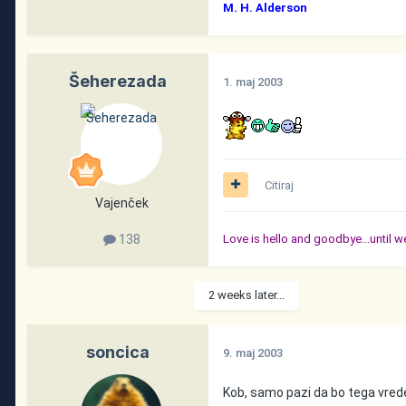
M. H. Alderson
Šeherezada
1. maj 2003
Citiraj
Vajenček
138
Love is hello and goodbye...until we
2 weeks later...
soncica
9. maj 2003
Kob, samo pazi da bo tega vreden