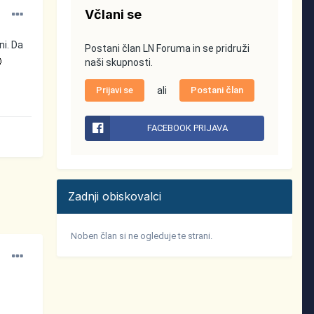
Včlani se
ni. Da
Postani član LN Foruma in se pridruži
naši skupnosti.
Prijavi se
ali
Postani član
FACEBOOK PRIJAVA
Zadnji obiskovalci
Noben član si ne ogleduje te strani.