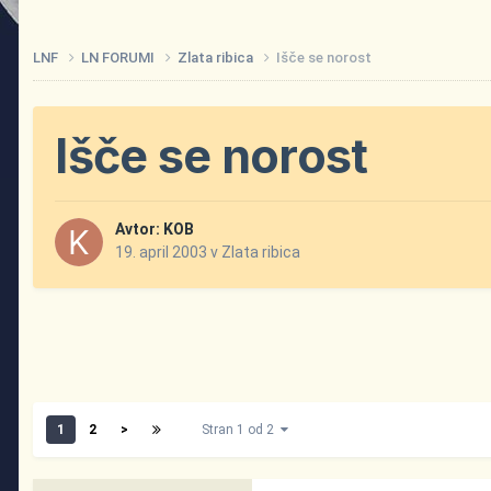
LNF
LN FORUMI
Zlata ribica
Išče se norost
Išče se norost
Avtor:
KOB
19. april 2003
v
Zlata ribica
1
2
>
Stran 1 od 2