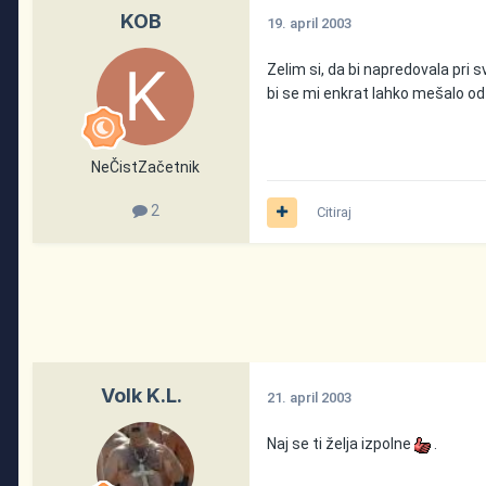
KOB
19. april 2003
Zelim si, da bi napredovala pri 
bi se mi enkrat lahko mešalo od 
NeČistZačetnik
2
Citiraj
Volk K.L.
21. april 2003
Naj se ti želja izpolne
.