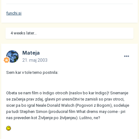
funchi.si
4 weeks later...
Mateja
21. maj 2003
Sem kar v tole temo postnila:
Obeta se nam film o Indigo otrocih (naslov bo kar Indigo)! Snemanje
se začenja prav zdaj, glavni pri uresničitvi te zamisli so prav otroci,
sicer pa bo igral Neale Donald Walsch (Pogovori z Bogom), sodeluje
pa tudi Stephen Simon (produciral film What drems may come - pri
nas preveden kot Življenje po življenjeu). Luštno, ne?