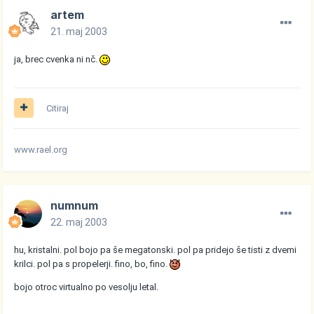
artem
21. maj 2003
ja, brec cvenka ni nč.
Citiraj
www.rael.org
numnum
22. maj 2003
hu, kristalni. pol bojo pa še megatonski. pol pa pridejo še tisti z dvemi
krilci. pol pa s propelerji. fino, bo, fino.
bojo otroc virtualno po vesolju letal.