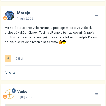
Mateja
1. julij 2003
Misko, če te tole res zelo zanima, ti predlagam, da si za začetek
prebereš kakšen članek. Tudi na LF smo o tem že govorili (vzgoja
otrok in njihovo izobraževanje)... da se ne bi toliko ponavljali. Potem
pa lahko še kakšno rečemo na to temo
Citiraj
funchi.si
Vojko
1. julij 2003