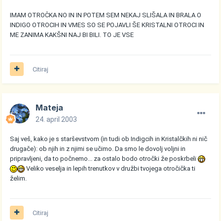
IMAM OTROČKA NO IN IN POTEM SEM NEKAJ SLIŠALA IN BRALA O
INDIGO OTROCIH IN VMES SO SE POJAVLI ŠE KRISTALNI OTROCI IN
ME ZANIMA KAKŠNI NAJ BI BILI. TO JE VSE
Citiraj
Mateja
24. april 2003
Saj veš, kako je s starševstvom (in tudi ob Indigcih in Kristalčkih ni nič
drugače): ob njih in z njimi se učimo. Da smo le dovolj voljni in
pripravljeni, da to počnemo... za ostalo bodo otročki že poskrbeli
Veliko veselja in lepih trenutkov v družbi tvojega otročička ti
želim.
Citiraj