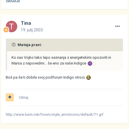
funchi.si
Tina
19. julij 2003
Mateja pravi:
Ko nas Vojko tako lepo seznanja z energetskimi opozorili in
Marsa z napovedmi... še eno za naše Indigce
:
Boš pa še ti dobila svoj podforum Indigo otroci.
Citiraj
http://www.lunin.net/forum/style_emoticons/default/71.gif