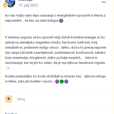
19. julij 2003
Ko nas Vojko tako lepo seznanja z energetskimi opozorili in Marsa z
napovedmi... še eno za naše Indigce
:
V mesecu avgustu se bo sprostil večji dotok kristalne energije, ki bo
vplival na zemeljsko magnetno mrežo, kar bomo čutili tisti, bolj
senzibilni in, predvsem Indigo otroci... lahko, da bo to precej naporen
čas zanje (občutek osamljenosti, zaskrbljenost, konfuznost, nekako
brez orientacije, vrtoglavost, slabo počutje nasploh, ... žalost in
razočaranje, ker se jim bo zdelo, da je vsa njihova čarobnost izginila
...)...
bodite potrpežljivi, ko bodo doživljali ta stresen čas... njihova naloga
ni lahka, zato jim bodite v oporo...
Citiraj