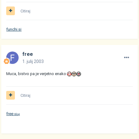
Citiraj
funchi.si
free
1. julij 2003
Muca, bistvo pa je verjetno enako
Citiraj
free
log
B