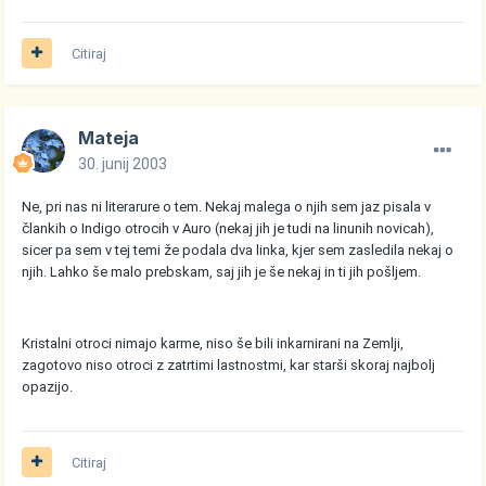
Citiraj
Mateja
30. junij 2003
Ne, pri nas ni literarure o tem. Nekaj malega o njih sem jaz pisala v
člankih o Indigo otrocih v Auro (nekaj jih je tudi na linunih novicah),
sicer pa sem v tej temi že podala dva linka, kjer sem zasledila nekaj o
njih. Lahko še malo prebskam, saj jih je še nekaj in ti jih pošljem.
Kristalni otroci nimajo karme, niso še bili inkarnirani na Zemlji,
zagotovo niso otroci z zatrtimi lastnostmi, kar starši skoraj najbolj
opazijo.
Citiraj