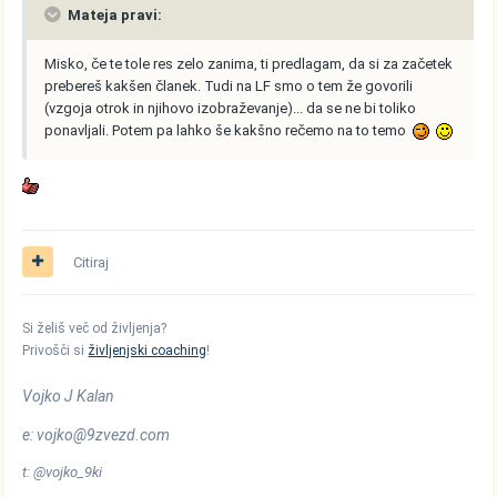
Mateja pravi:
Misko, če te tole res zelo zanima, ti predlagam, da si za začetek
prebereš kakšen članek. Tudi na LF smo o tem že govorili
(vzgoja otrok in njihovo izobraževanje)... da se ne bi toliko
ponavljali. Potem pa lahko še kakšno rečemo na to temo
Citiraj
Si želiš več od življenja?
Privošči si
življenjski coaching
!
Vojko J Kalan
e: vojko@9zvezd.com
t: @vojko_9ki