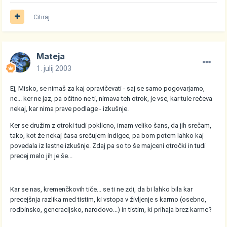
Citiraj
Mateja
1. julij 2003
Ej, Misko, se nimaš za kaj opravičevati - saj se samo pogovarjamo,
ne... ker ne jaz, pa očitno ne ti, nimava teh otrok, je vse, kar tule rečeva
nekaj, kar nima prave podlage - izkušnje.
Ker se družim z otroki tudi poklicno, imam veliko šans, da jih srečam,
tako, kot že nekaj časa srečujem indigce, pa bom potem lahko kaj
povedala iz lastne izkušnje. Zdaj pa so to še majceni otročki in tudi
precej malo jih je še...
Kar se nas, kremenčkovih tiče... se ti ne zdi, da bi lahko bila kar
precejšnja razlika med tistim, ki vstopa v življenje s karmo (osebno,
rodbinsko, generacijsko, narodovo...) in tistim, ki prihaja brez karme?