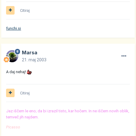
Citiraj
funchi.si
Marsa
21. maj 2003
A daj nehaj!
Citiraj
Jaz iščem le eno; da bi izrazil tisto, kar hočem. In ne iščem novih oblik,
temveč jih najdem.
Picasso