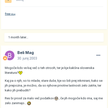
free
log
B
1 month later...
Beli Mag
30. junij 2003
Mogoče kdo ve kaj več o teh otrocih, ter je kje kakšna slovenska
literatura?
Kaj pa o njih, so to mlade, stare duše, kje so bili prej inkrnirani, kako se
jih prepozna, je možno, da so njihove prvotne lastnosti zelo zatrte, ter
kako jih prebuditi?
Res bi prosil za malo več podatkov
, če jih mogoče kdo ima, saj me
zelo zanimajo...