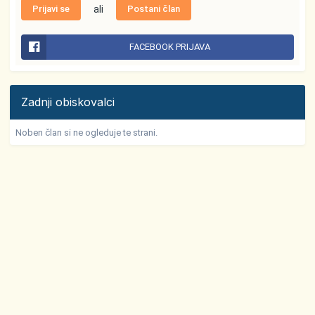
Prijavi se
ali
Postani član
FACEBOOK PRIJAVA
Zadnji obiskovalci
Noben član si ne ogleduje te strani.