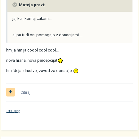
Mateja pravi:
ja, kul, komaj čakam...
si pa tudi oni pomagajo z donacijami ...
hm ja hm ja coool cool cool...
nova hrana, nova percepcija!
hm ideja: drustvo, zavod za donacije!
Citiraj
free
log
B