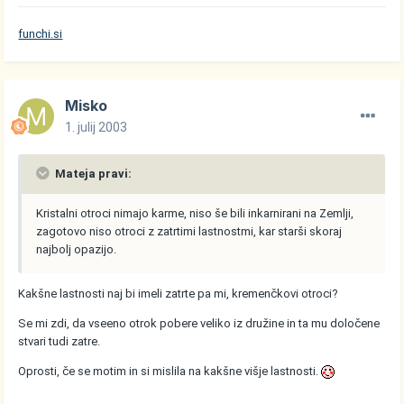
funchi.si
Misko
1. julij 2003
Mateja pravi:
Kristalni otroci nimajo karme, niso še bili inkarnirani na Zemlji,
zagotovo niso otroci z zatrtimi lastnostmi, kar starši skoraj
najbolj opazijo.
Kakšne lastnosti naj bi imeli zatrte pa mi, kremenčkovi otroci?
Se mi zdi, da vseeno otrok pobere veliko iz družine in ta mu določene
stvari tudi zatre.
Oprosti, če se motim in si mislila na kakšne višje lastnosti.