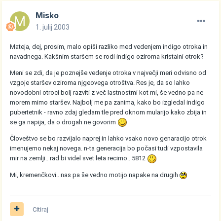
Misko
1. julij 2003
Mateja, dej, prosim, malo opiši razliko med vedenjem indigo otroka in
navadnega. Kakšnim staršem se rodi indigo oziroma kristalni otrok?
Meni se zdi, da je poznejše vedenje otroka v največji meri odvisno od
vzgoje staršev oziroma njgeovega otroštva. Res je, da so lahko
novodobni otroci bolj razviti z več lastnostmi kot mi, še vedno pa ne
morem mimo staršev. Najbolj me pa zanima, kako bo izgledal indigo
pubertetnik - ravno zdaj gledam tle pred oknom mularijo kako zbija in
se ga napija, da o drogah ne govorim
Človeštvo se bo razvijalo naprej in lahko vsako novo genaracijo otrok
imenujemo nekaj novega. n-ta generacija bo počasi tudi vzpostavila
mir na zemlji.. rad bi videl svet leta recimo.. 5812
Mi, kremenčkovi.. nas pa še vedno motijo napake na drugih
Citiraj