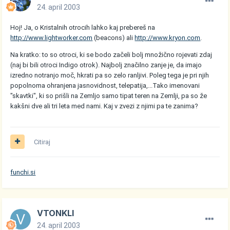
24. april 2003
Hoj! Ja, o Kristalnih otrocih lahko kaj prebereš na
http://www.lightworker.com
(beacons) ali
http://www.kryon.com
.
Na kratko: to so otroci, ki se bodo začeli bolj množično rojevati zdaj
(naj bi bili otroci Indigo otrok). Najbolj značilno zanje je, da imajo
izredno notranjo moč, hkrati pa so zelo ranljivi. Poleg tega je pri njih
popolnoma ohranjena jasnovidnost, telepatija,...Tako imenovani
"skavtki", ki so prišli na Zemljo samo tipat teren na Zemlji, pa so že
kakšni dve ali tri leta med nami. Kaj v zvezi z njimi pa te zanima?
Citiraj
funchi.si
VTONKLI
24. april 2003