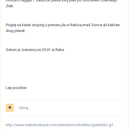
morda ti nagaja T.Saturn,ki pleše svoj ples po sončevem znamenju
,Rak.
Poglej na kateri stopinji,v primeru,da si Rakica,imaš Sonce ali kakšen
drug planet.
Saturn je ,trenutno,na 25.01 st.Raka.
Lep pozdrav
Citiraj
http://www.webdeveloper.com/animations/bnifiles/guestbk2.gif