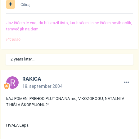
Citiraj
Jaz iščem le eno; da bi izrazil tisto, kar hočem. In ne iščem novih oblik,
temveč jih najdem.
Picasso
2 years later...
RAKICA
18. september 2004
kAJ POMENI PREHOD PLUTONA NA mc, V KOZOROGU, NATALNI V
7.HIŠI V ŠKORPIJONU?!
HVALA Lepa