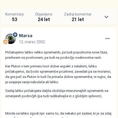
Komentarji
Objavljeno
Zadnji komentar
53
24 let
21 let
Marsa
12. marec 2002
Pričakujemo lahko veliko sprememb, pa tudi popolnoma nove faze,
predvsem na poslovnem, pa tudi na področju osebnostne rasti.
Ker Pluton v tem primeru tvori dober aspekt z natalnim, lahko
pričakujemo, da bodo spremembe pozitivne, zavedati pa se moramo,
da gre pač za Pluton in tudi če prinaša dobre spremembe, ni nujno, da
je uvajanje vanje neboleče ali lahko.
Sedaj lahko pričakujete daljše obdobje intenzivnejših sprememb na
omenjenih področjih (pa tudi radikalnejše in z globljim vplivom).
Morda se lahko zgodi npr. samo to, da nekako pri zadevi, ki jo ze zdaj