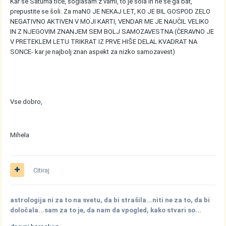
Kar se Saturna tiče, soglašam z vami, to je šola in ne se ga bat,
prepustite se šoli. Za maNO JE NEKAJ LET, KO JE BIL GOSPOD ZELO
NEGATIVNO AKTIVEN V MOJI KARTI, VENDAR ME JE NAUČIL VELIKO
IN Z NJEGOVIM ZNANJEM SEM BOLJ SAMOZAVESTNA (ČERAVNO JE
V PRETEKLEM LETU TRIKRAT IZ PRVE HIŠE DELAL KVADRAT NA
SONCE- kar je najbolj znan aspekt za nizko samozavest)
Vse dobro,
Mihela
Citiraj
astrologija ni za to na svetu, da bi strašila...niti ne za to, da bi
določala...sam za to je, da nam da vpogled, kako stvari so...