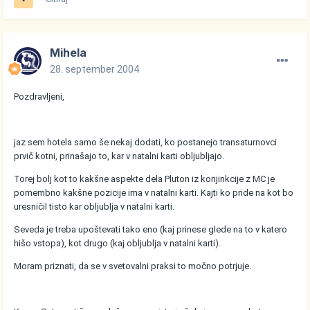
Mihela
28. september 2004
Pozdravljeni,
jaz sem hotela samo še nekaj dodati, ko postanejo transaturnovci
prvič kotni, prinašajo to, kar v natalni karti obljubljajo.
Torej bolj kot to kakšne aspekte dela Pluton iz konjinkcije z MC je
pomembno kakšne pozicije ima v natalni karti. Kajti ko pride na kot bo
uresničil tisto kar obljublja v natalni karti.
Seveda je treba upoštevati tako eno (kaj prinese glede na to v katero
hišo vstopa), kot drugo (kaj obljublja v natalni karti).
Moram priznati, da se v svetovalni praksi to močno potrjuje.