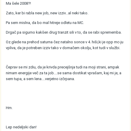
Ma šele 2008?!
Zato, ker bi rabla new job, new izziv...al neki tako.
Pa sem mislna, da bo mal hitreje odletu na MC.
Drgač pa sigurno kakšen drug tranzit sili v to, da se rabi sprememba.
Oz.glede na prehod saturna čez natalno sonce v 4. hiši,ki je opp mc-ju
vpliva, da je potreben izziv tako v domačem okolju, kot tudi v službi.
Čeprav se mi zdiu, da je krivda precejšnja tudi na moji strani, ampak
nimam energije več za ta job....se sama dostikat vprašam, kaj mi je, a
sem tupa, a sem lena....verjetno izčrpana.
Hm.
Lep nedeljski dan!