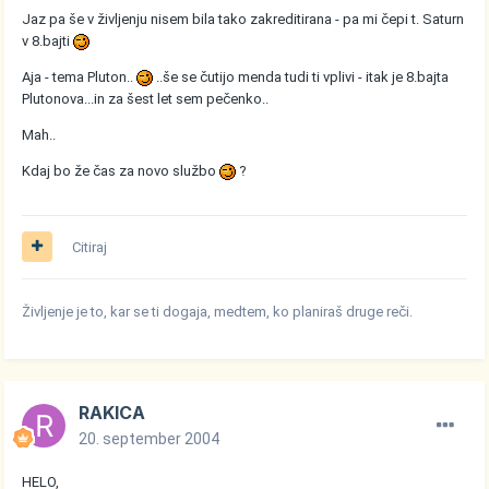
Jaz pa še v življenju nisem bila tako zakreditirana - pa mi čepi t. Saturn
v 8.bajti
Aja - tema Pluton..
..še se čutijo menda tudi ti vplivi - itak je 8.bajta
Plutonova...in za šest let sem pečenko..
Mah..
Kdaj bo že čas za novo službo
?
Citiraj
Življenje je to, kar se ti dogaja, medtem, ko planiraš druge reči.
RAKICA
20. september 2004
HELO,