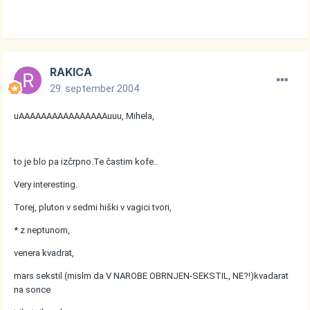
RAKICA
29. september 2004
uAAAAAAAAAAAAAAAAuuu, Mihela,
to je blo pa izčrpno.Te častim kofe..
Very interesting.
Torej, pluton v sedmi hiški v vagici tvori,
* z neptunom,
venera kvadrat,
mars sekstil (mislm da V NAROBE OBRNJEN-SEKSTIL, NE?!)kvadarat
na sonce