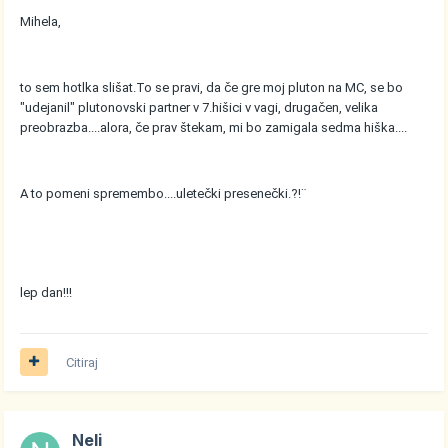
Mihela,
to sem hotlka slišat.To se pravi, da če gre moj pluton na MC, se bo
"udejanil" plutonovski partner v 7.hišici v vagi, drugačen, velika
preobrazba....alora, če prav štekam, mi bo zamigala sedma hiška....
A to pomeni spremembo....uletečki presenečki.?!¨
lep dan!!!
Citiraj
Neli