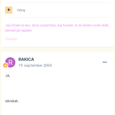
Citiraj
Jaz iščem le eno; da bi izrazil tisto, kar hočem. In ne iščem novih oblik,
temveč jih najdem.
Picasso
RAKICA
19. september 2004
JA,
izbrskali...