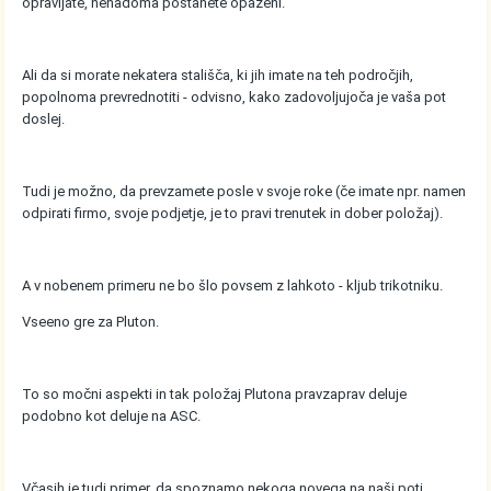
opravljate, nenadoma postanete opaženi.
Ali da si morate nekatera stališča, ki jih imate na teh področjih,
popolnoma prevrednotiti - odvisno, kako zadovoljujoča je vaša pot
doslej.
Tudi je možno, da prevzamete posle v svoje roke (če imate npr. namen
odpirati firmo, svoje podjetje, je to pravi trenutek in dober položaj).
A v nobenem primeru ne bo šlo povsem z lahkoto - kljub trikotniku.
Vseeno gre za Pluton.
To so močni aspekti in tak položaj Plutona pravzaprav deluje
podobno kot deluje na ASC.
Včasih je tudi primer, da spoznamo nekoga novega na naši poti