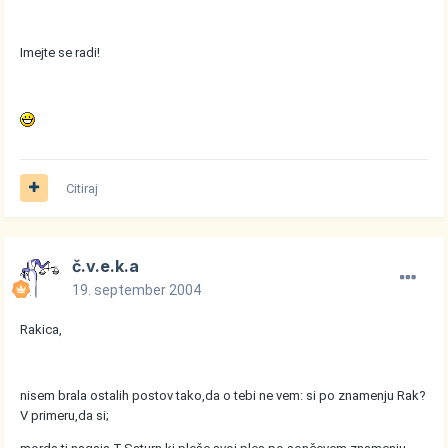
Imejte se radi!
Citiraj
č.v.e.k.a
19. september 2004
Rakica,
nisem brala ostalih postov tako,da o tebi ne vem: si po znamenju Rak?
V primeru,da si;