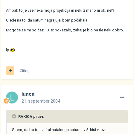
Ampak to je vse neka moja projekcija in neki z mano ni ok, ne!?
Glede na to, da saturn nagrajuje, bom počakala.
Mogoče se mi bo čez 10 let pokazalo, zakaj je blo pa tle neki dobro.
lp
Citiraj
lunca
21. september 2004
RAKICA pravi:
S tem, da bo tranzitiral natalnega saturna v 5. hiši v levu.