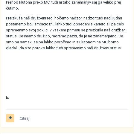
Prehod Plutona preko MC, tudi ni tako zanemarljiv saj ga veliko prej
čutimo.
Preizkuša naš družbeni red, hočemo nadzor, nadzor tudi nad ljudmi
postanemo bolj ambiciozni, lahko tudi obsedeni s kariero ali pa celo
spremenimo svoj poklic. V vsakem primeru se preizkuša naš družbeni
status. Če imamo družino, moramo paziti, da je ne zanemarjamo. Če
smo pa samski se pa lahko poročimo in s Plutonom na MC bomo
gledali, da s to poroko lahko tudi spremenimo naš družbeni status.
E.
Citiraj