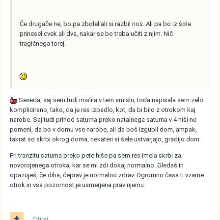
Če drugače ne, bo pa zbolel ali si razbil nos. Ali pa bo iz šole
prinesel cvek ali dva, nakar se bo treba učiti z njim. Nič
tragičnega torej.
Seveda, saj sem tudi mislila v tem smislu, toda napisala sem zelo
komplicirano, tako, da je res izpadlo, kot, da bi bilo z otrokom kaj
narobe. Saj tudi prihod saturna preko natalnega saturna v 4 hiši ne
pomeni, da bo v domu vse narobe, ali da boš izgubil dom, ampak,
takrat so skrbi okrog doma, nekateri si šele ustvarjajo, gradijo dom.
Pri tranzitu saturna preko pete hiše pa sem res imela skrbi za
novorojenega otroka, kar se mi zdi dokaj normalno. Gledaš in
opazuješ, če diha, čeprav je normalno zdrav. Ogromno časa ti vzame
otrok in vsa pozornost je usmerjena prav njemu.
Citiraj