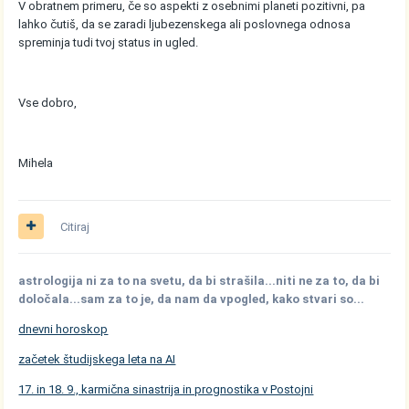
V obratnem primeru, če so aspekti z osebnimi planeti pozitivni, pa
lahko čutiš, da se zaradi ljubezenskega ali poslovnega odnosa
spreminja tudi tvoj status in ugled.
Vse dobro,
Mihela
Citiraj
astrologija ni za to na svetu, da bi strašila...niti ne za to, da bi
določala...sam za to je, da nam da vpogled, kako stvari so...
dnevni horoskop
začetek študijskega leta na AI
17. in 18. 9., karmična sinastrija in prognostika v Postojni