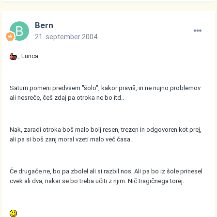
Bern
21. september 2004
, Lunca.
Saturn pomeni predvsem "šolo", kakor praviš, in ne nujno problemov
ali nesreče, češ zdaj pa otroka ne bo itd..
Nak, zaradi otroka boš malo bolj resen, trezen in odgovoren kot prej,
ali pa si boš zanj moral vzeti malo več časa.
Če drugače ne, bo pa zbolel ali si razbil nos. Ali pa bo iz šole prinesel
cvek ali dva, nakar se bo treba učiti z njim. Nič tragičnega torej.