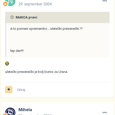
29. september 2004
RAKICA pravi:
A to pomeni spremembo....uletečki presenečki.?!¨
lep dan!!!
uletečki presenečki je bolj biznis za Urana.
Citiraj
Mihela