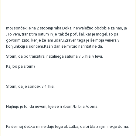
moj sonček je na 2 stopinji raka.Dokaj nehvaležno obdobje za nas, ja
.To vem, tranzitira saturn in je itak že pofušal, kar je mogel.To pa
govorim zato, ker je že lani udaru.Zraven tega je še moja venera v
konjunkciji s soncem.Kašn dan se mi tud narihtat ne da.
S tem, da bo tranzitiral natalnega saturna v 5. hiši v levu.
Kaj bo pa s tem?
S tem, da je sonček v 4. hiši.
Najhujš je to, da nevem, kje sem /bom/bi bila /doma.
Pa še moj dečko mi ne daje tega občutka, da bi bla z njim nekje doma.