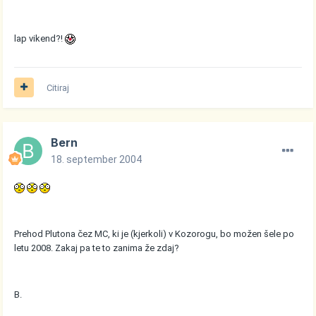
lap vikend?!
Citiraj
Bern
18. september 2004
Prehod Plutona čez MC, ki je (kjerkoli) v Kozorogu, bo možen šele po
letu 2008. Zakaj pa te to zanima že zdaj?
B.