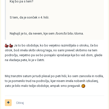
Kaj bo pa s tem?
S tem, da je sonček v 4. hiši.
Najhujš je to, da nevem, kje sem /bom/bi bila /doma.
Ja to bo obdobje, ko bo verjetno razmišljala o otroku, če bo
otrok, boš imela skrbi okrog tega, no sami preveč skrbimo na tem
področju, verjetno pa se bo porajalo vprašanje kje bo vaš dom, glede
na vladarja pete, ki je v četrti.
Moj tranzitni saturn je tudi plesal po peti hiši, ko sem zanosila in rodila,
to je pomenilo trud na področju, kjer nisem imela nobenih izkušenj,
zato je bilo malo težje obdobje, ampak smo pregurali.
Citiraj