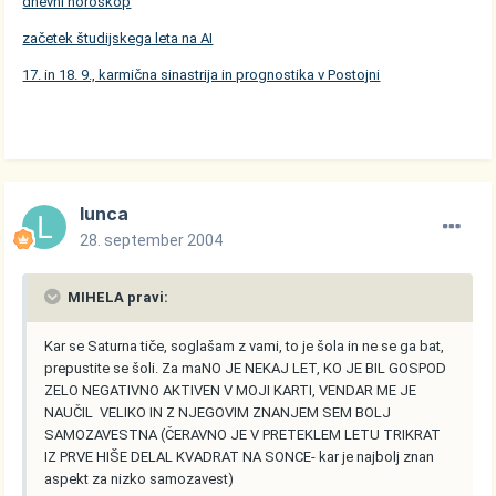
dnevni horoskop
začetek študijskega leta na AI
17. in 18. 9., karmična sinastrija in prognostika v Postojni
lunca
28. september 2004
MIHELA pravi:
Kar se Saturna tiče, soglašam z vami, to je šola in ne se ga bat,
prepustite se šoli. Za maNO JE NEKAJ LET, KO JE BIL GOSPOD
ZELO NEGATIVNO AKTIVEN V MOJI KARTI, VENDAR ME JE
NAUČIL VELIKO IN Z NJEGOVIM ZNANJEM SEM BOLJ
SAMOZAVESTNA (ČERAVNO JE V PRETEKLEM LETU TRIKRAT
IZ PRVE HIŠE DELAL KVADRAT NA SONCE- kar je najbolj znan
aspekt za nizko samozavest)