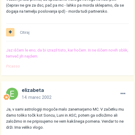
(čeprav ne gre za dsc, pač pa mc - lahko pa morda sklepamo, da se
dogaja na temelju poslovanja ipd) - morda tudi partnersko.
Citiraj
Jaz iščem le eno; da bi izrazil tisto, kar hočem. In ne iščem novih oblik,
temveč jih najdem.
Picasso
elizabeta
14. marec 2002
Ja, v sami astrologiji mogoče malo zanemarjamo MC. V začetku mu
damo toliko točk kot Soncu, Luni in ASC, potem ga odložimo ali
založimo in ne pripisujemo ne vem kakšnega pomena. Vendar to ne
drži. Ima veliko vlogo.