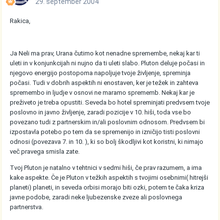
29. september 2004
Rakica,
Ja Neli ma prav, Urana čutimo kot nenadne spremembe, nekaj kar ti
uleti in v konjunkcijah ni nujno da ti uleti slabo. Pluton deluje počasi in
njegovo energijo postopoma napoljuje tvoje življenje, spreminja
počasi. Tudi v dobrih aspektih ni enostaven, ker je težek in zahteva
spremembo in ljudje v osnovi ne maramo sprememb. Nekaj kar je
preživeto je treba opustiti. Seveda bo hotel spreminjati predvsem tvoje
poslovno in javno življenje, zaradi pozicije v 10. hiši, toda vse bo
povezano tudi z partnerskim in/ali poslovnim odnosom. Predvsem bi
izpostavla potebo po tem da se spremenijo in izničijo tisti poslovni
odnosi (povezava 7. in 10. ), ki so bolj škodljivi kot koristni, ki nimajo
več pravega smisla zate.
Tvoj Pluton je natalno v tehtnici v sedmi hiši, če prav razumem, a ima
kake aspekte. Če je Pluton v težkih aspektih s tvojimi osebnimi( hitrejši
planeti) planeti, in seveda orbisi morajo biti ozki, potem te čaka kriza
javne podobe, zaradi neke ljubezenske zveze ali poslovnega
partnerstva.