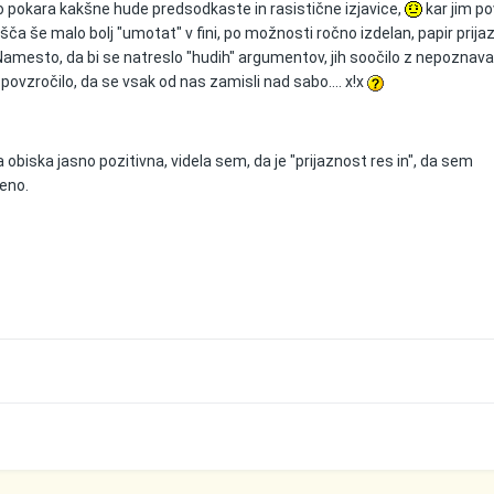
o pokara kakšne hude predsodkaste in rasistične izjavice,
kar jim po
šča še malo bolj "umotat" v fini, po možnosti ročno izdelan, papir prija
!: Namesto, da bi se natreslo "hudih" argumentov, jih soočilo z nepozna
povzročilo, da se vsak od nas zamisli nad sabo.... x!x
a obiska jasno pozitivna, videla sem, da je "prijaznost res in", da sem
čeno.