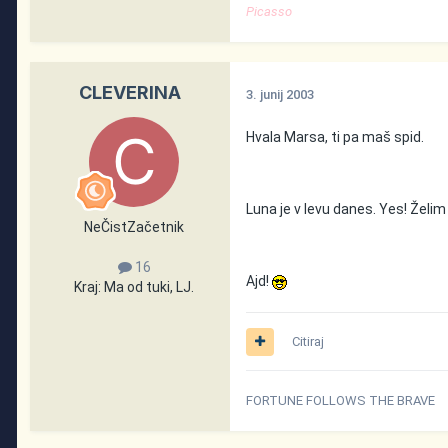
Picasso
CLEVERINA
3. junij 2003
Hvala Marsa, ti pa maš spid.
Luna je v levu danes. Yes! Žel
NeČistZačetnik
16
Ajd!
Kraj:
Ma od tuki, LJ.
Citiraj
FORTUNE FOLLOWS THE BRAVE