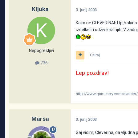
Kljuka
3. junij 2003
Kako ne CLEVERINA
http://skin
izdelke in odzive na njih. V zad
Nepogrešljivi
Citiraj
736
Lep pozdrav!
http://www.gamespy.com/avatars/
Marsa
3. junij 2003
Saj vidim, Cleverina, da vljudna pa 