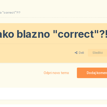
o "correct"?!?
ako blazno "correct"?
Deli
Sledilci
Odpri novo temo
Dodaj komen