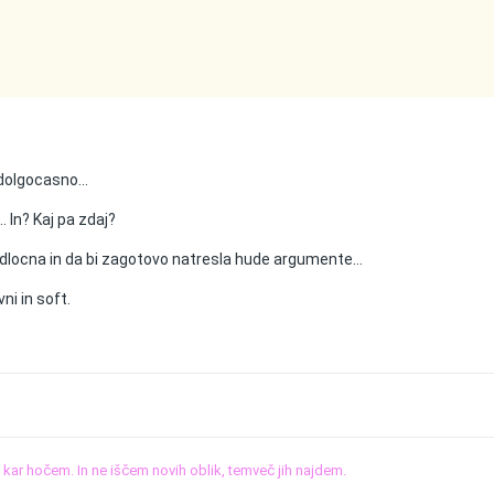
 dolgocasno...
. In? Kaj pa zdaj?
j odlocna in da bi zagotovo natresla hude argumente...
ni in soft.
o, kar hočem. In ne iščem novih oblik, temveč jih najdem.