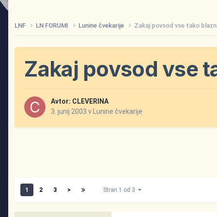
LNF
LN FORUMI
Lunine čvekarije
Zakaj povsod vse tako blazn
Zakaj povsod vse t
Avtor:
CLEVERINA
3. junij 2003
v
Lunine čvekarije
1
2
3
>
Stran 1 od 3