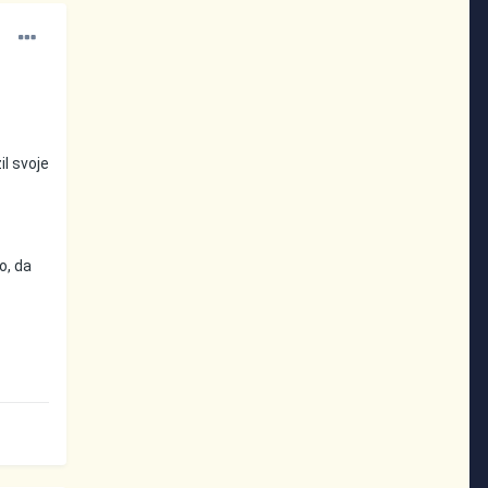
il svoje
o, da