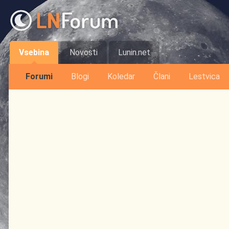
Vsebina
Novosti
Lunin.net
Forumi
Blogi
Koledar
Člani
Lestvica