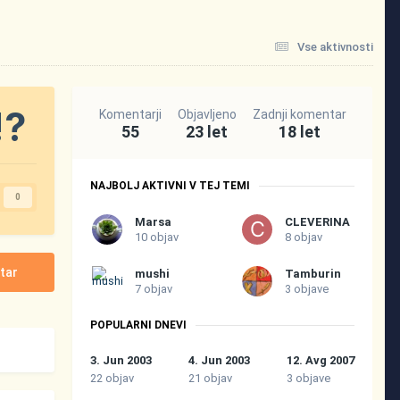
Vse aktivnosti
!?
Komentarji
Objavljeno
Zadnji komentar
55
23 let
18 let
NAJBOLJ AKTIVNI V TEJ TEMI
0
Marsa
CLEVERINA
10 objav
8 objav
tar
mushi
Tamburin
7 objav
3 objave
POPULARNI DNEVI
3. Jun 2003
4. Jun 2003
12. Avg 2007
22 objav
21 objav
3 objave