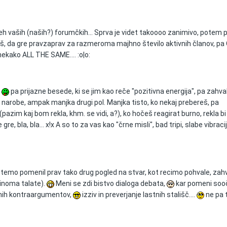
h vaših (naših?) forumčkih... Sprva je videt takoooo zanimivo, potem p
š, da gre pravzaprav za razmeroma majhno število aktivnih članov, pa 
 nekako ALL THE SAME.... :o|o:
,
pa prijazne besede, ki se jim kao reče "pozitivna energija", pa zahva
 narobe, ampak manjka drugi pol. Manjka tisto, ko nekaj prebereš, pa
azim kaj bom rekla, khm. se vidi, a?), ko hočeš reagirat burno, rekla bi 
 gre, bla, bla... x!x A so to za vas kao "črne misli", bad tripi, slabe vibracij
 temo pomenil prav tako drug pogled na stvar, kot recimo pohvale, zahv
činoma talate).
Meni se zdi bistvo dialoga debata,
kar pomeni soo
tnih kontraargumentov,
izziv in preverjanje lastnih stališč....
ne pa t