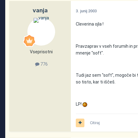
vanja
3. junij 2003
Cleverina ojla !
Pravzaprav v vseh forumih in pris
Vseprisotni
mnenje "soft".
776
Tudi jaz sem "soft", mogoče bi 
so tisto, kar ti iščeš.
LP!
Citiraj