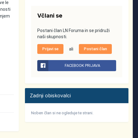
ve le
znosti
Včlani se
vanjem
Postani član LN Foruma in se pridruži
naši skupnosti.
Prijavi se
ali
Postani član
FACEBOOK PRIJAVA
Zadnji obiskovalci
Noben član si ne ogleduje te strani.