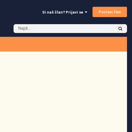
Postani član
Si naš član? Prijavi se