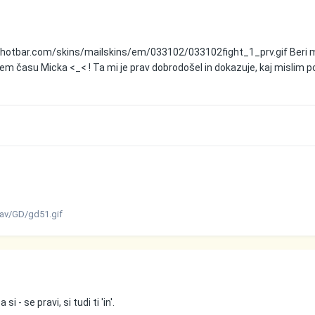
s.hotbar.com/skins/mailskins/em/033102/033102fight_1_prv.gif
Beri 
njem času Micka <_< ! Ta mi je prav dobrodošel in dokazuje, kaj mislim 
av/GD/gd51.gif
si - se pravi, si tudi ti 'in'.