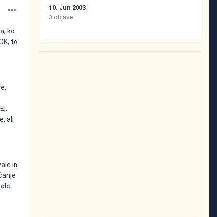
10. Jun 2003
3 objave
a, ko
OK, to
le,
Ej,
e, ali
ale in
čanje
ole.