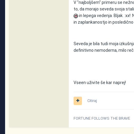
V "najboljšem" primeru se nežn
to, da morajo seveda svoja stali
in lepega vedenja. Bljak. :xx
in zaplankanostjo in posledično 
Seveda je bila tudi moja izkušnj
definitivno nemoderna, milo re
Vseen uživite še kar naprej!
Citiraj
FORTUNE FOLLOWS THE BRAVE