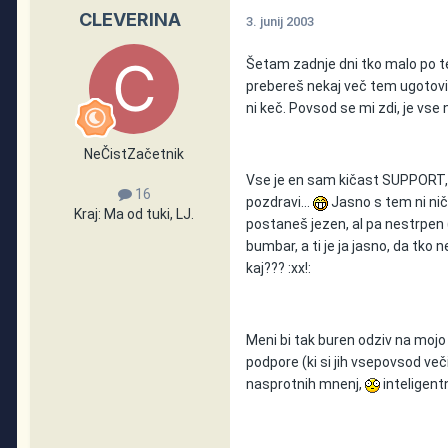
CLEVERINA
3. junij 2003
Šetam zadnje dni tko malo po te
prebereš nekaj več tem ugotovi
ni keč. Povsod se mi zdi, je vse
NeČistZačetnik
Vse je en sam kičast SUPPORT
16
pozdravi...
Jasno s tem ni nič
Kraj:
Ma od tuki, LJ.
postaneš jezen, al pa nestrpen (p
bumbar, a ti je ja jasno, da tko ne
kaj??? :xx!:
Meni bi tak buren odziv na mojo
podpore (ki si jih vsepovsod ve
nasprotnih mnenj,
inteligen