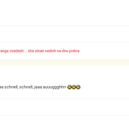
nanga vsedesh.....she zmeri sedish na dnu piskra
aaa schnell, schnell, jaaa auuuggghhrr
.