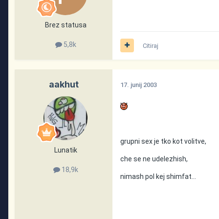
Brez statusa
5,8k
Citiraj
aakhut
17. junij 2003
grupni sex je tko kot volitve,
Lunatik
che se ne udelezhish,
18,9k
nimash pol kej shimfat...