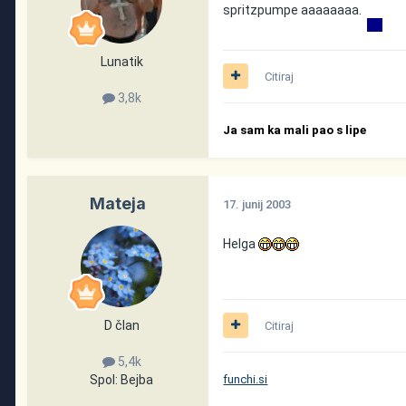
spritzpumpe aaaaaaaa.
Lunatik
Citiraj
3,8k
Ja sam ka mali pao s lipe
Mateja
17. junij 2003
Helga
D član
Citiraj
5,4k
Spol:
Bejba
funchi.si