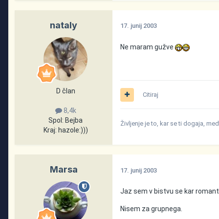
nataly
17. junij 2003
Ne maram gužve
D član
Citiraj
8,4k
Spol:
Bejba
Življenje je to, kar se ti dogaja, me
Kraj:
hazole:)))
Marsa
17. junij 2003
Jaz sem v bistvu se kar romanti
Nisem za grupnega.