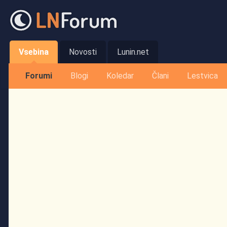
Vsebina
Novosti
Lunin.net
Forumi
Blogi
Koledar
Člani
Lestvica