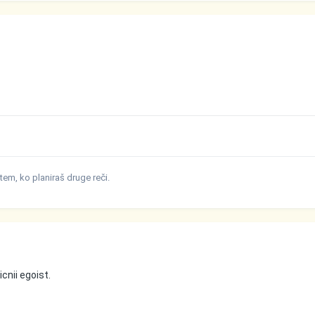
dtem, ko planiraš druge reči.
cnii egoist.