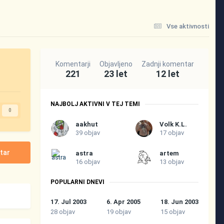
Vse aktivnosti
Komentarji
Objavljeno
Zadnji komentar
221
23 let
12 let
NAJBOLJ AKTIVNI V TEJ TEMI
0
aakhut
Volk K.L.
39 objav
17 objav
tar
astra
artem
16 objav
13 objav
POPULARNI DNEVI
17. Jul 2003
6. Apr 2005
18. Jun 2003
28 objav
19 objav
15 objav