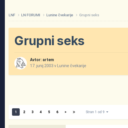
LNF
LN FORUMI
Lunine čvekarije
Grupni seks
Grupni seks
Avtor:
artem
17. junij 2003
v
Lunine čvekarije
1
2
3
4
5
6
>
Stran 1 od 9