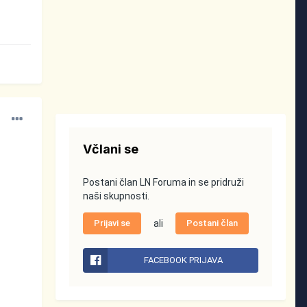
Včlani se
Postani član LN Foruma in se pridruži
naši skupnosti.
Prijavi se
ali
Postani član
FACEBOOK PRIJAVA