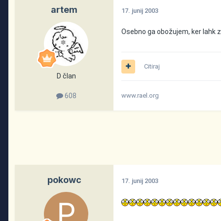
artem
17. junij 2003
Osebno ga obožujem, ker lahk
Citiraj
D član
608
www.rael.org
pokowc
17. junij 2003