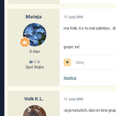
Mateja
17. junij 2003
ma Volk, ti s to mal zabrklov... 
grupn :xx!:
D član
5,4k
Citiraj
Spol:
Bejba
funchi.si
Volk K.L.
17. junij 2003
Ja ja naturlich, das ist eine g