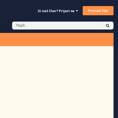
Postani član
Si naš član? Prijavi se