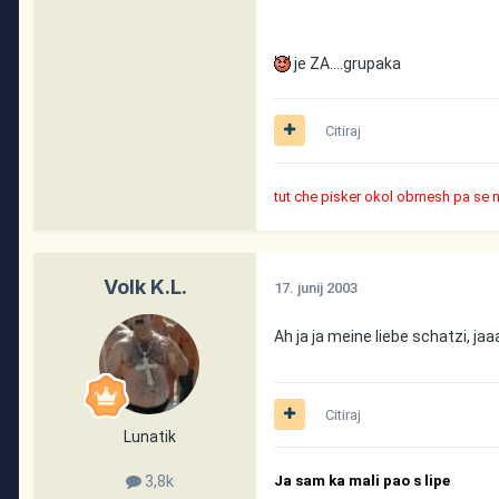
je ZA....grupaka
Citiraj
tut che pisker okol obrnesh pa se 
Volk K.L.
17. junij 2003
Ah ja ja meine liebe schatzi, ja
Citiraj
Lunatik
3,8k
Ja sam ka mali pao s lipe