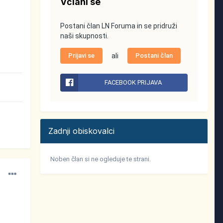
Včlani se
Postani član LN Foruma in se pridruži
naši skupnosti.
Prijavi se
ali
Postani član
FACEBOOK PRIJAVA
Zadnji obiskovalci
Noben član si ne ogleduje te strani.