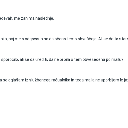
 zadevah, me zanima naslednje.
nila, naj me o odgovorih na določeno temo obveščajo. Ali se da to stor
sporočilo, ali se da urediti, da ne bi bila o tem obvešečena po mailu?
 a se oglašam iz službenega račualnika in tega maila ne uporbljam le ja