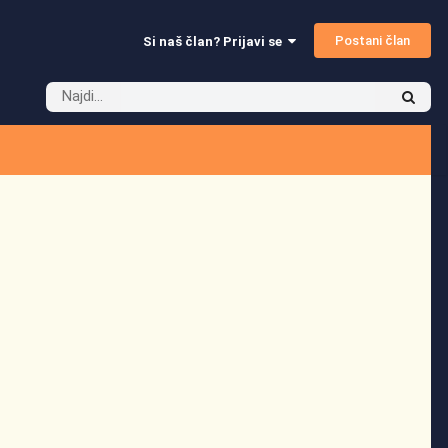
Postani član
Si naš član? Prijavi se