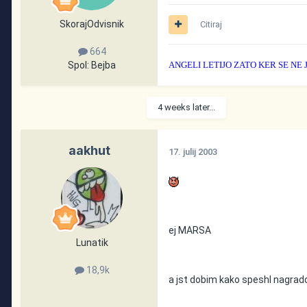
SkorajOdvisnik
Citiraj
664
Spol:
Bejba
ANGELI LETIJO ZATO KER SE NE
4 weeks later...
aakhut
17. julij 2003
ej MARSA
Lunatik
18,9k
a jst dobim kako speshl nagrad