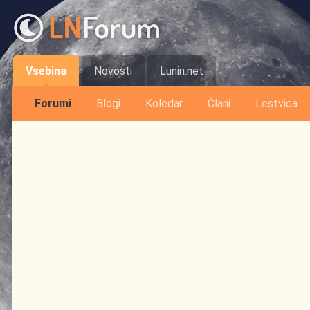
Vsebina
Novosti
Lunin.net
Forumi
Blogi
Koledar
Člani
Lestvica