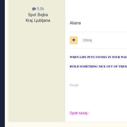
9,8k
Spol:
Bejba
Kraj:
Ljubljana
Aliana
Citiraj
WHEN LIFE PUTS STONES IN YOUR WA
BUILD SOMETHING NICE OUT OF THE
loesje
Spet nazaj -