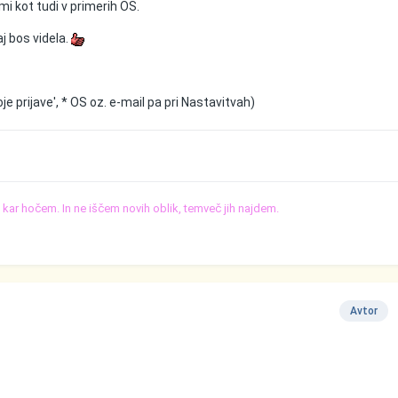
i kot tudi v primerih OS.
j bos videla.
je prijave', * OS oz. e-mail pa pri Nastavitvah)
o, kar hočem. In ne iščem novih oblik, temveč jih najdem.
Avtor