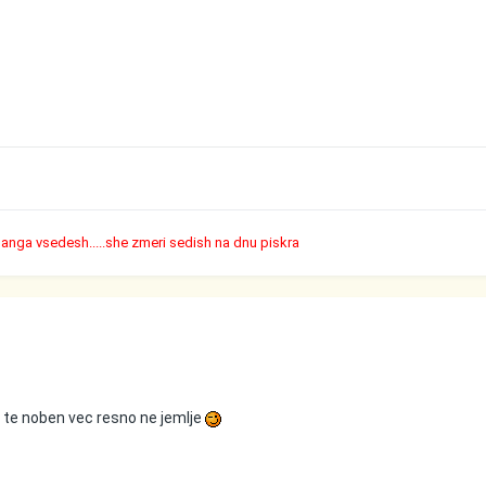
nanga vsedesh.....she zmeri sedish na dnu piskra
s.. te noben vec resno ne jemlje