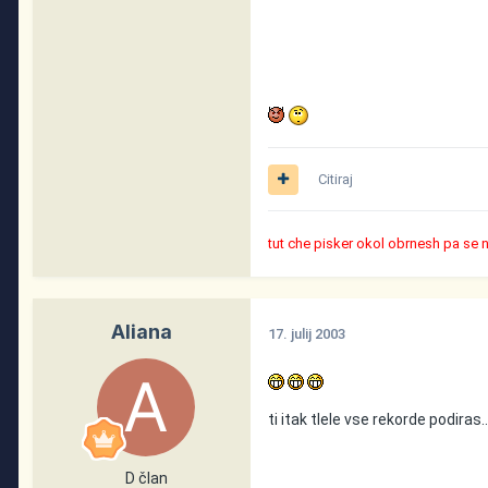
Citiraj
tut che pisker okol obrnesh pa se 
Aliana
17. julij 2003
ti itak tlele vse rekorde podira
D član