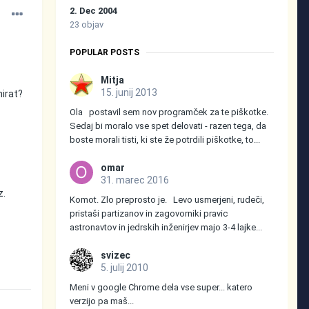
2. Dec 2004
23 objav
POPULAR POSTS
Mitja
15. junij 2013
nirat?
Ola postavil sem nov programček za te piškotke.
Sedaj bi moralo vse spet delovati - razen tega, da
boste morali tisti, ki ste že potrdili piškotke, to...
omar
31. marec 2016
z.
Komot. Zlo preprosto je. Levo usmerjeni, rudeči,
pristaši partizanov in zagovorniki pravic
astronavtov in jedrskih inženirjev majo 3-4 lajke...
svizec
5. julij 2010
Meni v google Chrome dela vse super... katero
verzijo pa maš...