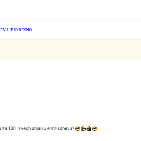
 JEMLJEJO RESNO
o za 100 in vech objau u enmu dnevu?