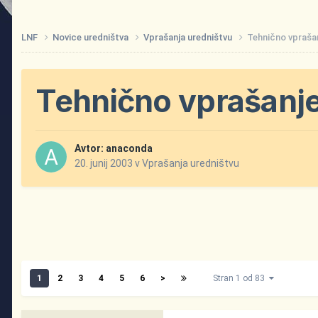
LNF
Novice uredništva
Vprašanja uredništvu
Tehnično vpraša
Tehnično vprašanj
Avtor:
anaconda
20. junij 2003
v
Vprašanja uredništvu
1
2
3
4
5
6
>
Stran 1 od 83