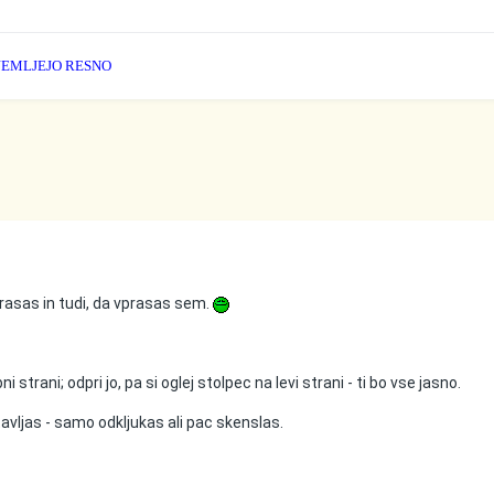
 JEMLJEJO RESNO
rasas in tudi, da vprasas sem.
i strani; odpri jo, pa si oglej stolpec na levi strani - ti bo vse jasno.
avljas - samo odkljukas ali pac skenslas.