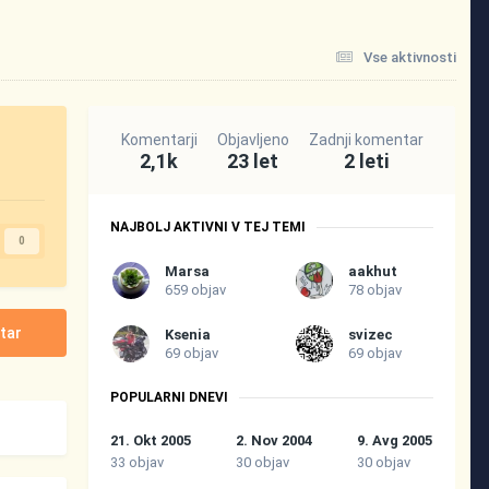
Vse aktivnosti
Komentarji
Objavljeno
Zadnji komentar
2,1k
23 let
2 leti
NAJBOLJ AKTIVNI V TEJ TEMI
0
Marsa
aakhut
659 objav
78 objav
tar
Ksenia
svizec
69 objav
69 objav
POPULARNI DNEVI
21. Okt 2005
2. Nov 2004
9. Avg 2005
33 objav
30 objav
30 objav