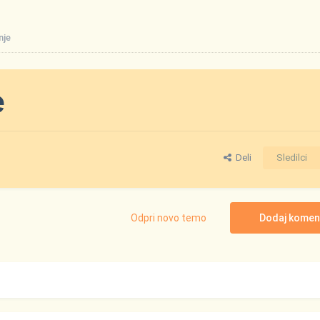
nje
e
Deli
Sledilci
Odpri novo temo
Dodaj komen