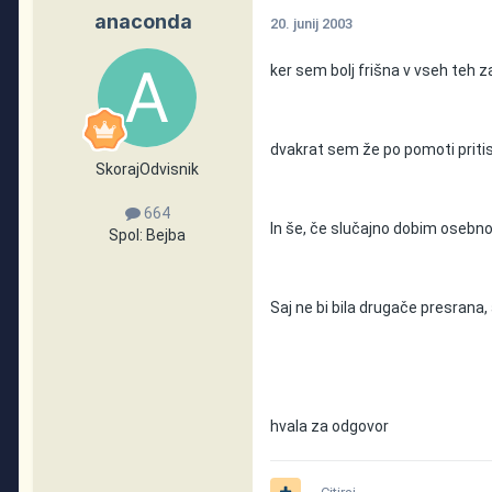
anaconda
20. junij 2003
ker sem bolj frišna v vseh teh
dvakrat sem že po pomoti pritis
SkorajOdvisnik
664
In še, če slučajno dobim osebno 
Spol:
Bejba
Saj ne bi bila drugače presrana,
hvala za odgovor