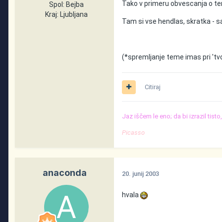
Tako v primeru obvescanja o tem
Spol:
Bejba
Kraj:
Ljubljana
Tam si vse hendlas, skratka - sa
(*spremljanje teme imas pri 'tvo
Citiraj
Jaz iščem le eno; da bi izrazil tist
Picasso
anaconda
20. junij 2003
hvala