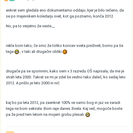
enkrat sem gledala eno dokumentarno oddajo, kjer je bilo rečeno, da
se po majevskem koledarju svet, kot ga poznamo, konča 2012.
No, pa to verjetno že veste.,,,
rekla bom tako, če smo že toliko koncev sveta preživeli, bomo pa še
tega
, v taki ali drugačni obliki
drugače pa se spomnim, kako sem v 3 razredu OŠ napisala, da me je
strah leta 2000. Takrat se mi je zdel še vedno tako daleč, ko sedaj leto
2012. A prišlo je leto 2000 in nič.
kaj bo pa leta 2012, pa zaenkrat 100% ve samo bog in jaz se zaradi
tega ne bom sekirala. Bom raje danes živela. Kaj veš, mogoče boste
pa že pred tem letom na mojem grobu plesali.