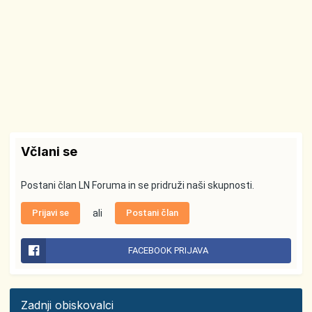
Včlani se
Postani član LN Foruma in se pridruži naši skupnosti.
Prijavi se
ali
Postani član
FACEBOOK PRIJAVA
Zadnji obiskovalci