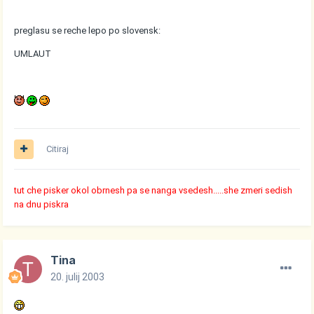
preglasu se reche lepo po slovensk:
UMLAUT
Citiraj
tut che pisker okol obrnesh pa se nanga vsedesh.....she zmeri sedish
na dnu piskra
Tina
20. julij 2003