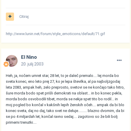
Citiraj
http://www.lunin.net/forum/style_emoticons/default/71.gif
El Nino
20. julij 2003
Heh, ja, nočem umret star, 28 let, to je daleč premalo.... lej morda bo
sveta konec, eno leto prej 27, ko je lepa številka, al pa najboljzgodaj
leta 2083, ampak heh, zelo preprosto, svetovi se ne končajo tako hitro,
šure morda bodo spet prišli demokrati na oblast... in bo konec pekla,
morda bodo osvobodili tibet, morda se nekje spet tito bo rodil... in
moj pogled bo končal v kakšnih lepih ženskih očeh.... ampak da bi blo
konec sveta, daj no daj, tako svet ne deluje.......... blazno dvomim, da bi
se po 4 miljardah let, končal ravno sedaj.... zagotovo so že bili bolj
primerni trenutki....