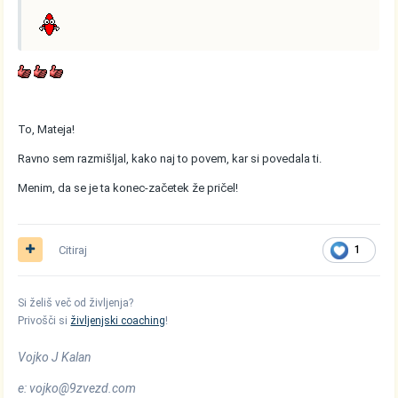
To, Mateja!
Ravno sem razmišljal, kako naj to povem, kar si povedala ti.
Menim, da se je ta konec-začetek že pričel!
Citiraj
1
Si želiš več od življenja?
Privošči si
življenjski coaching
!
Vojko J Kalan
e: vojko@9zvezd.com