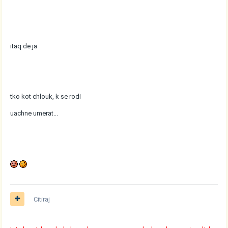
itaq de ja
tko kot chlouk, k se rodi
uachne umerat...
Citiraj