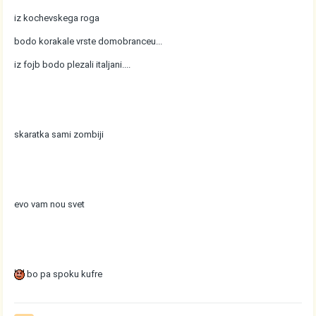
iz kochevskega roga
bodo korakale vrste domobranceu...
iz fojb bodo plezali italjani....
skaratka sami zombiji
evo vam nou svet
bo pa spoku kufre