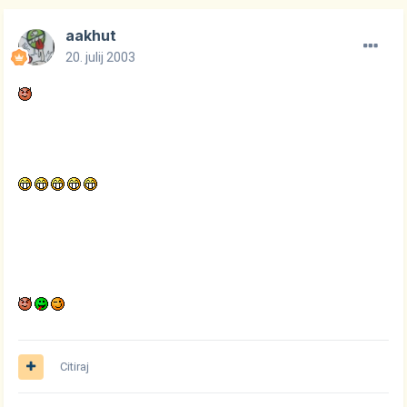
aakhut
20. julij 2003
Citiraj