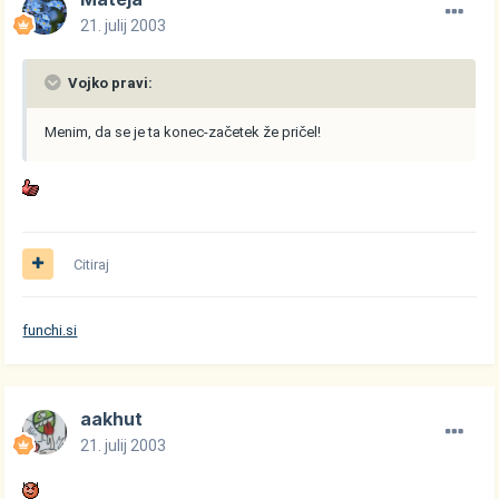
21. julij 2003
Vojko pravi:
Menim, da se je ta konec-začetek že pričel!
Citiraj
funchi.si
aakhut
21. julij 2003