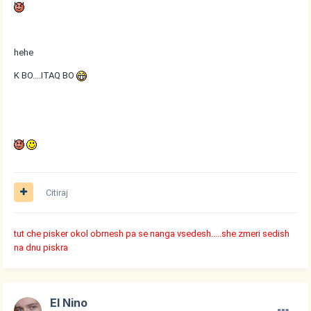
hehe
K BO....ITAQ BO
Citiraj
tut che pisker okol obrnesh pa se nanga vsedesh.....she zmeri sedish
na dnu piskra
El Nino