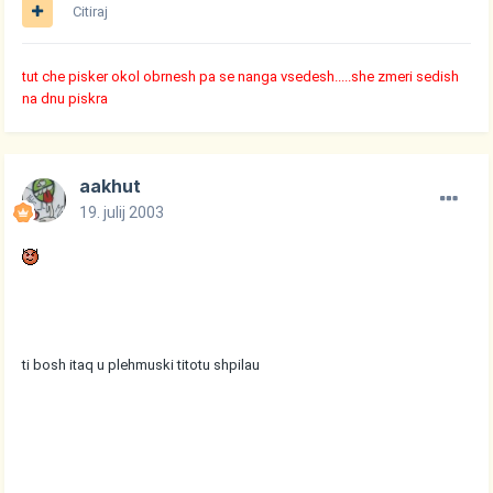
Citiraj
tut che pisker okol obrnesh pa se nanga vsedesh.....she zmeri sedish
na dnu piskra
aakhut
19. julij 2003
ti bosh itaq u plehmuski titotu shpilau