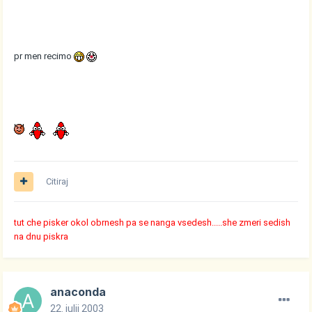
pr men recimo
Citiraj
tut che pisker okol obrnesh pa se nanga vsedesh.....she zmeri sedish
na dnu piskra
anaconda
22. julij 2003