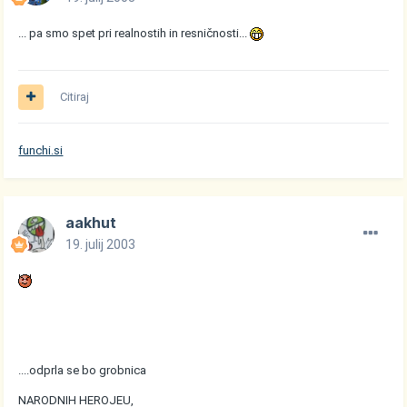
... pa smo spet pri realnostih in resničnosti...
Citiraj
funchi.si
aakhut
19. julij 2003
....odprla se bo grobnica
NARODNIH HEROJEU,