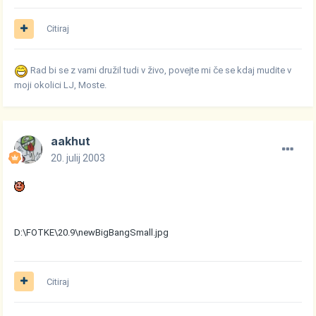
Citiraj
Rad bi se z vami družil tudi v živo, povejte mi če se kdaj mudite v
moji okolici LJ, Moste.
aakhut
20. julij 2003
D:\FOTKE\20.9\newBigBangSmall.jpg
Citiraj