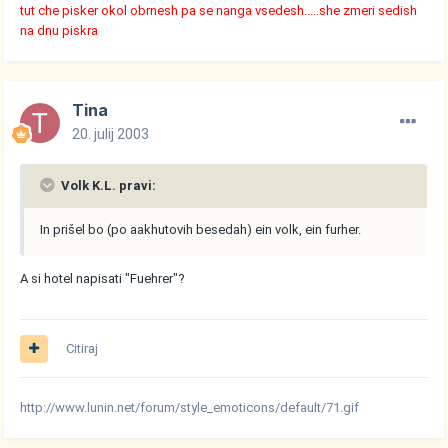
tut che pisker okol obrnesh pa se nanga vsedesh.....she zmeri sedish
na dnu piskra
Tina
20. julij 2003
Volk K.L. pravi:
In prišel bo (po aakhutovih besedah) ein volk, ein furher.
A si hotel napisati "Fuehrer"?
Citiraj
http://www.lunin.net/forum/style_emoticons/default/71.gif