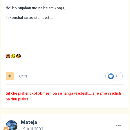
dol bo prijahau tito na belem konju,
in konchal se bo stari svet....
Citiraj
1
tut che pisker okol obrnesh pa se nanga vsedesh.....she zmeri sedish
na dnu piskra
Mateja
19. julij 2003