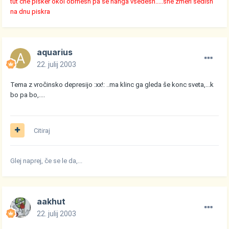
tut che pisker okol obrnesh pa se nanga vsedesh.....she zmeri sedish
na dnu piskra
aquarius
22. julij 2003
Tema z vročinsko depresijo :xx!: ..ma klinc ga gleda še konc sveta,...k
bo pa bo,....
Citiraj
Glej naprej, če se le da,...
aakhut
22. julij 2003