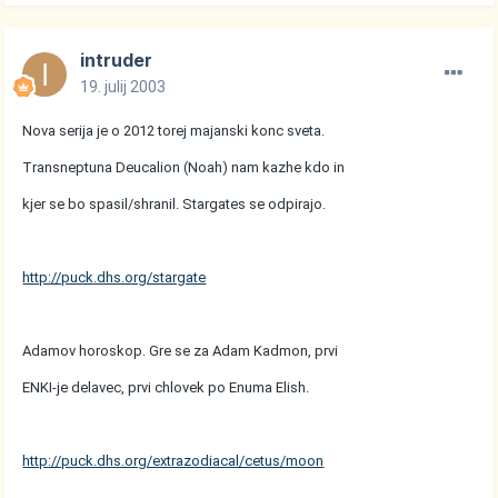
intruder
19. julij 2003
Nova serija je o 2012 torej majanski konc sveta.
Transneptuna Deucalion (Noah) nam kazhe kdo in
kjer se bo spasil/shranil. Stargates se odpirajo.
http://puck.dhs.org/stargate
Adamov horoskop. Gre se za Adam Kadmon, prvi
ENKI-je delavec, prvi chlovek po Enuma Elish.
http://puck.dhs.org/extrazodiacal/cetus/moon