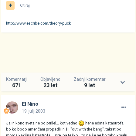
Citiraj
http://www.escribe.com/theory/puck
Komentarji
Objavljeno
Zadnji komentar
671
23 let
9 let
El Nino
19. julij 2003
Ja in konc sveta ne bo prišel... kot vedno
hehe edina katastrofa,
bo ko bodo američani propadli in šli "out with the bang", takrat bo
morda kakšna katastrofa.... prej pa težko... to pa še ne bo tako kmalu,