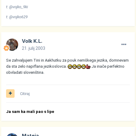
t: @vojko_9ki
t: @vojko629
Volk K.L.
21. julij 2003
Se zahvaljujem Tini in Aakhutku za pouk nemškega jezika, domnevam
da sta zelo napiflana jezikoslovca.
Ja inače perfektno
obvladati slovenština.
Citiraj
Ja sam ka mali pao s lipe
Mateja