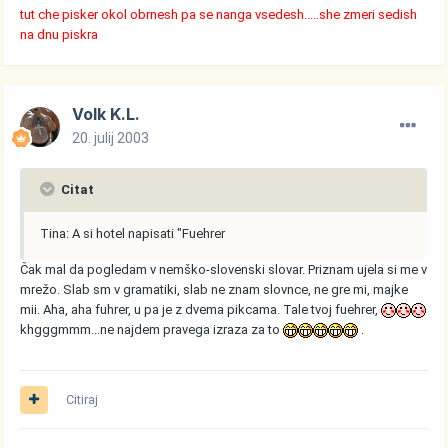
tut che pisker okol obrnesh pa se nanga vsedesh.....she zmeri sedish
na dnu piskra
Volk K.L.
20. julij 2003
Citat
Tina: A si hotel napisati "Fuehrer
Čak mal da pogledam v nemško-slovenski slovar. Priznam ujela si me v
mrežo. Slab sm v gramatiki, slab ne znam slovnce, ne gre mi, majke
mii. Aha, aha fuhrer, u pa je z dvema pikcama. Tale tvoj fuehrer,
khgggmmm...ne najdem pravega izraza za to
.
Citiraj