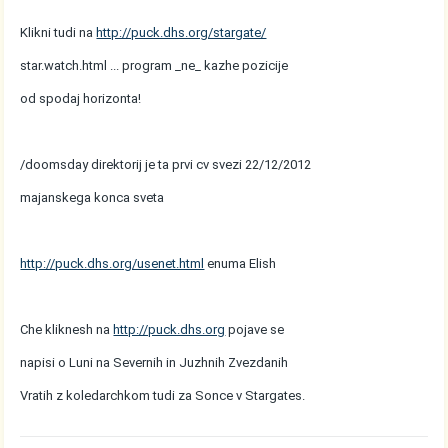
Klikni tudi na
http://puck.dhs.org/stargate/
star.watch.html ... program _ne_ kazhe pozicije
od spodaj horizonta!
/doomsday direktorij je ta prvi cv svezi 22/12/2012
majanskega konca sveta
http://puck.dhs.org/usenet.html
enuma Elish
Che kliknesh na
http://puck.dhs.org
pojave se
napisi o Luni na Severnih in Juzhnih Zvezdanih
Vratih z koledarchkom tudi za Sonce v Stargates.