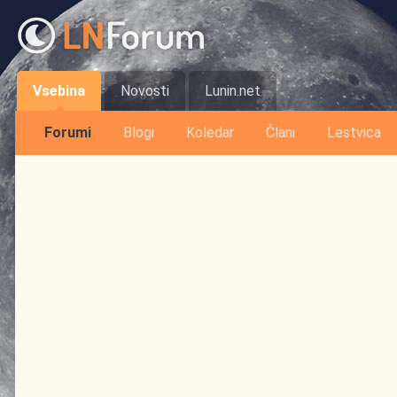
Vsebina
Novosti
Lunin.net
Forumi
Blogi
Koledar
Člani
Lestvica