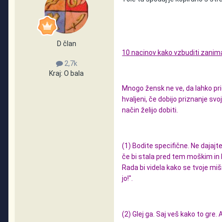
D član
10 nacinov kako vzbuditi zani
2,7k
Kraj:
O bala
Mnogo žensk ne ve, da lahko pri
hvaljeni, če dobijo priznanje svoj
način želijo dobiti.
(1) Bodite specifične. Ne dajajte
če bi stala pred tem moškim in b
Rada bi videla kako se tvoje miši
jo!".
(2) Glej ga. Saj veš kako to gre.