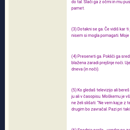
do tal. Slači ga z očmi in mu pus
pamet.
(3) Dotakni se ga. Če vidiš kar t
nisem si mogla pomagati. Moje ro
(4) Preseneti ga. Pokliči ga sred
blažena zaradi prejšnje noči. U
dneva (in noči).
(5) Ko gledaš televizijo ali bere
ju ali v časopisu. Moškemu je v
ne želi slišati: "Ne vem kaj je z
drugim bo zavračal. Pazi pri ta