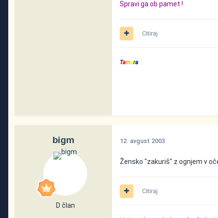
Spravi ga ob pamet !
Citiraj
T
a
m
a
r
a
bigm
12. avgust 2003
Žensko "zakuriš" z ognjem v oč
Citiraj
D član