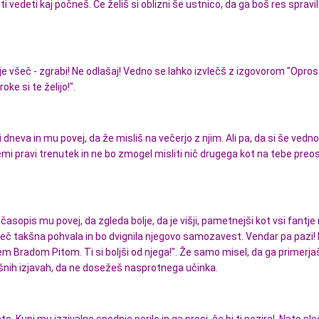
ti vedeti kaj počneš. Če želiš si oblizni še ustnico, da ga boš res spravi
i je všeč - zgrabi! Ne odlašaj! Vedno se lahko izvlečš z izgovorom "Oprost
ke si te želijo!".
i dneva in mu povej, da že misliš na večerjo z njim. Ali pa, da si še vedn
jemi pravi trenutek in ne bo zmogel misliti nič drugega kot na tebe pre
š časopis mu povej, da zgleda bolje, da je višji, pametnejši kot vsi fantje 
šeč takšna pohvala in bo dvignila njegovo samozavest. Vendar pa pazi!
 tem Bradom Pitom. Ti si boljši od njega!". Že samo misel, da ga primerja
kšnih izjavah, da ne dosežeš nasprotnega učinka.