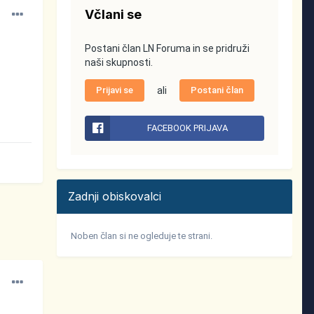
Včlani se
Postani član LN Foruma in se pridruži
naši skupnosti.
Prijavi se
ali
Postani član
FACEBOOK PRIJAVA
Zadnji obiskovalci
Noben član si ne ogleduje te strani.