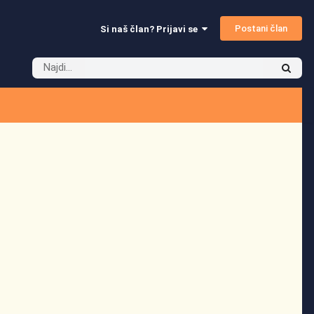
Postani član
Si naš član? Prijavi se