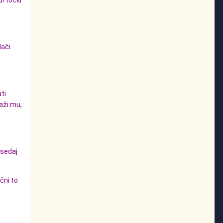
di točki
lači
ti
kaži mu,
 sedaj
čni to