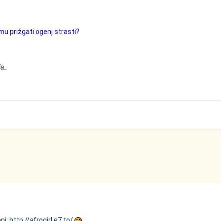
u prižgati ogenj strasti?
ja_
ani:
http://afrogirl.e7.to/