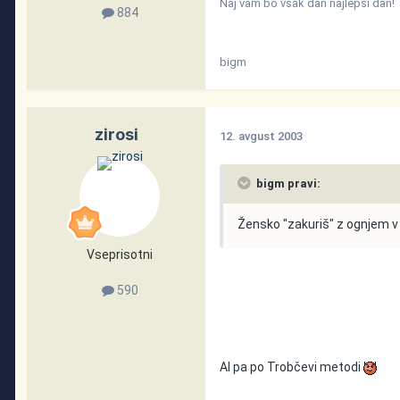
Naj vam bo vsak dan najlepši dan!
884
bigm
zirosi
12. avgust 2003
bigm pravi:
Žensko "zakuriš" z ognjem v
Vseprisotni
590
Al pa po Trobčevi metodi