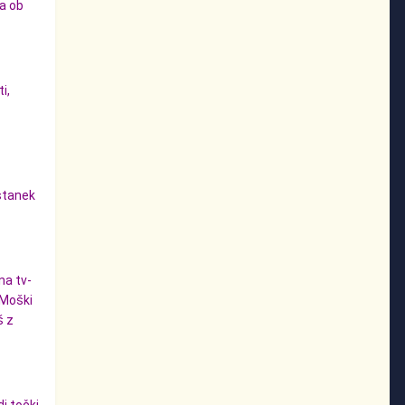
la ob
i,
o
ostanek
na tv-
 Moški
š z