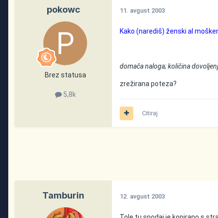
pokowc
11. avgust 2003
Kako (narediš) ženski al moškem
domača naloga; količina dovoljen
Brez statusa
zrežirana poteza?
5,8k
Citiraj
Tamburin
12. avgust 2003
Tole tu spodaj je kopirano s str