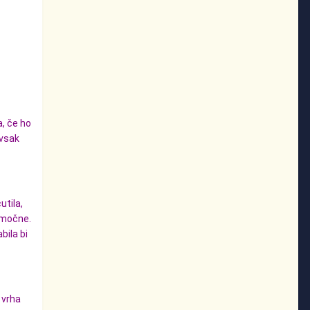
, če ho
 vsak
utila,
o močne.
bila bi
d vrha