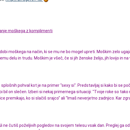
manje moškega z komplimenti
dobi moškega na način, ki se mu ne bo mogel upreti. Moškim zelo ugaja
emu delu in trudu. Moškim je všeč, če si jih ženske želijo, jih lovijo in na
 splošnih pohval kot je na primer "sexy si". Predstavljaj si kako bi se poč
i bil on slečen. Izberi si nekaj primernega situaciji: "Tvoje roke so tak
ce premikajo, ko si slačiš srajco" ali "Imaš neverjetno zadnjico. Kar zgra
 Ali ne čutiš poželjivih pogledov na svojem telesu vsak dan. Preglej ga o