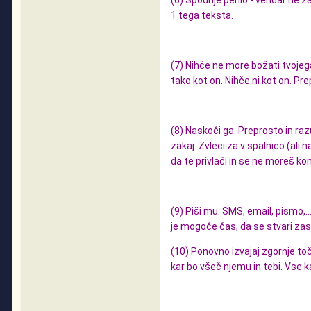
(6) Spodnje perilo - vendar ne zat
1 tega teksta.
(7) Nihče ne more božati tvojega
tako kot on. Nihče ni kot on. Pre
(8) Naskoči ga. Preprosto in ra
zakaj. Zvleci za v spalnico (ali n
da te privlači in se ne moreš kontr
(9) Piši mu. SMS, email, pismo,.
je mogoče čas, da se stvari zas
(10) Ponovno izvajaj zgornje toč
kar bo všeč njemu in tebi. Vse k