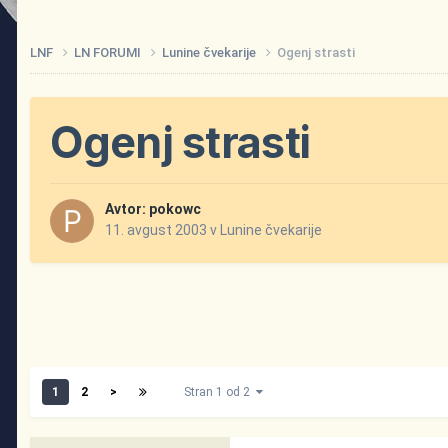
LNF
LN FORUMI
Lunine čvekarije
Ogenj strasti
Ogenj strasti
Avtor:
pokowc
11. avgust 2003
v
Lunine čvekarije
1
2
>
Stran 1 od 2