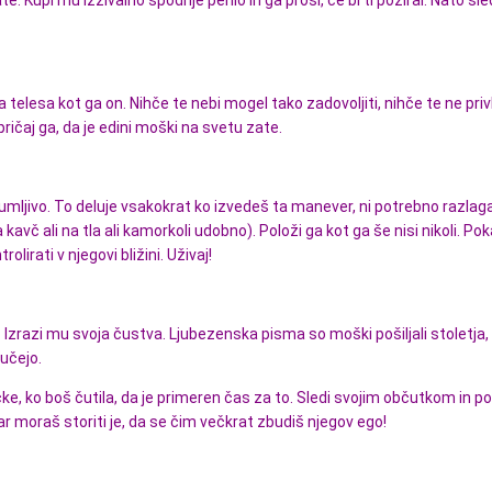
e. Kupi mu izzivalno spodnje perilo in ga prosi, če bi ti poziral. Nato sle
 telesa kot ga on. Nihče te nebi mogel tako zadovoljiti, nihče te ne priv
pričaj ga, da je edini moški na svetu zate.
zumljivo. To deluje vsakokrat ko izvedeš ta manever, ni potrebno razlaga
a kavč ali na tla ali kamorkoli udobno). Položi ga kot ga še nisi nikoli. Po
olirati v njegovi bližini. Uživaj!
.. Izrazi mu svoja čustva. Ljubezenska pisma so moški pošiljali stoletja,
učejo.
ke, ko boš čutila, da je primeren čas za to. Sledi svojim občutkom in po
ar moraš storiti je, da se čim večkrat zbudiš njegov ego!