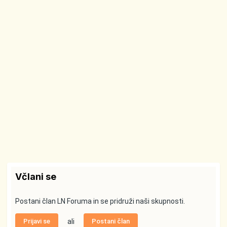
Včlani se
Postani član LN Foruma in se pridruži naši skupnosti.
Prijavi se
ali
Postani član