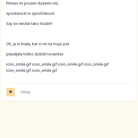
Prinesi mi prosim duševni mir,
spontanost in sproščenost.
Saj se vendar tako trudim!
Oh, ja in hvala, ker si mi na mojo pot
pripeljala toliko dušnih tovarišev.
icon_smile.gif
icon_smile.gif
icon_smile.gif
icon_smile.gif
icon_smile.gif
icon_smile.gif
Citiraj