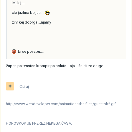
lej, lej....
clo juzhna bo jutr....
zihr kej dobrga....njamy
bi se povabu....
župca pa tenstan krompir pa solata ...aja ...šnicli za druge ....
Citiraj
http://www.webdeveloper.com/animations/bnifiles/guestbk2.gif
HOROSKOP JE PREREZ,NEKEGA ČASA.