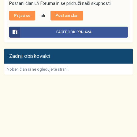
Postani član LN Foruma in se pridruži naši skupnosti.
Prijavi se
ali
Postani član
FACEBOOK PRIJAVA
Zadnji obiskovalci
Noben član si ne ogleduje te strani.