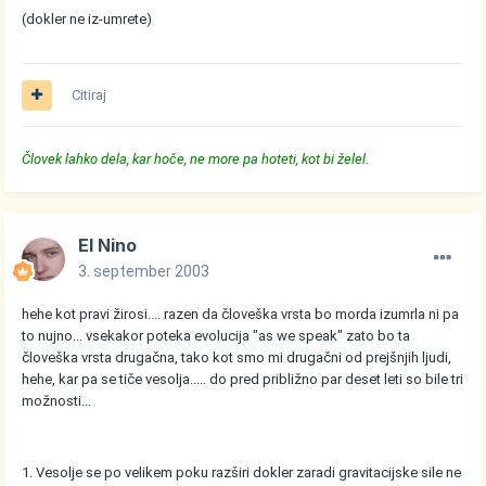
(dokler ne iz-umrete)
Citiraj
Človek lahko dela, kar hoče, ne more pa hoteti, kot bi želel.
El Nino
3. september 2003
hehe kot pravi žirosi.... razen da človeška vrsta bo morda izumrla ni pa
to nujno... vsekakor poteka evolucija "as we speak" zato bo ta
človeška vrsta drugačna, tako kot smo mi drugačni od prejšnjih ljudi,
hehe, kar pa se tiče vesolja..... do pred približno par deset leti so bile tri
možnosti...
1. Vesolje se po velikem poku razširi dokler zaradi gravitacijske sile ne