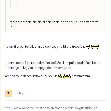
)
Ajajajajajajajajajajajajajajjaajajjajajaj čak čak, to pa ne more še
bit
no ja...ti si pa že tolk star,da se ti tega ne bi blo treba bati
kloniral se boš pa itaq takrat ko boš želel.Ja,prišli bodo časi ko bo
kloniranje nekaj vsakdanjega čeprav sem proti.
Ampak to je danes..kdove kaj bo jutri
hmmmmmm
Citiraj
http://www.webdeveloper.com/animations/bnifiles/guestbk2.gif