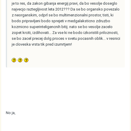
je to res, da zakon gibanja energij pravi, da bo vesolje doseglo
najvecjo raztegljivost leta 2012??? Da se bo organsko povezalo
z neorganskim, odprl se bo multimenzionalni prostor, tisti, ki
bodo pripravljeni bodo sprejeti v medgalaksticno zdruzbo
kozmicno superinteligencnih bitij. nato se bo vesolje zacelo
zopet krciti, izdihovati... Za vse ki ne bodo izkoristili priloznosti,
se bo zacel precej dolg proces v svetu pocasnih oblik... v resnici
je cloveska vrsta tik pred izumrtjem!
No ja,