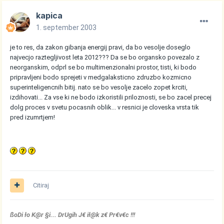
kapica
1. september 2003
je to res, da zakon gibanja energij pravi, da bo vesolje doseglo
najvecjo raztegljivost leta 2012??? Da se bo organsko povezalo z
neorganskim, odprl se bo multimenzionalni prostor, tisti, ki bodo
pripravljeni bodo sprejeti v medgalaksticno zdruzbo kozmicno
superinteligencnih bitij. nato se bo vesolje zacelo zopet krciti,
izdihovati... Za vse ki ne bodo izkoristili priloznosti, se bo zacel precej
dolg proces v svetu pocasnih oblik... v resnici je cloveska vrsta tik
pred izumrtjem!
Citiraj
ßoDi ło K@r §i... DrUgih J€ ił@k z€ Pr€v€c !!!