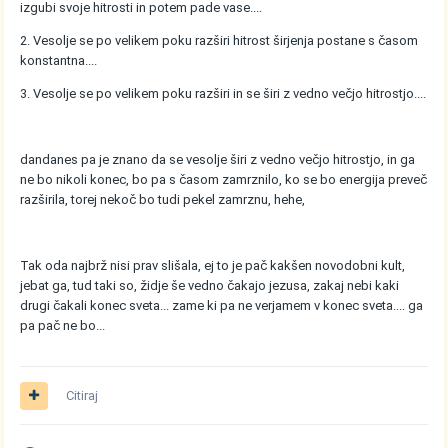
izgubi svoje hitrosti in potem pade vase....
2. Vesolje se po velikem poku razširi hitrost širjenja postane s časom
konstantna....
3. Vesolje se po velikem poku razširi in se širi z vedno večjo hitrostjo....
dandanes pa je znano da se vesolje širi z vedno večjo hitrostjo, in ga
ne bo nikoli konec, bo pa s časom zamrznilo, ko se bo energija preveč
razširila, torej nekoč bo tudi pekel zamrznu, hehe,
Tak oda najbrž nisi prav slišala, ej to je pač kakšen novodobni kult,
jebat ga, tud taki so, židje še vedno čakajo jezusa, zakaj nebi kaki
drugi čakali konec sveta... zame ki pa ne verjamem v konec sveta.... ga
pa pač ne bo...
Citiraj