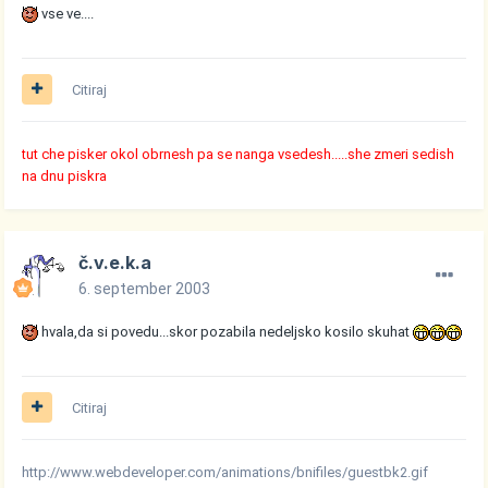
vse ve....
Citiraj
tut che pisker okol obrnesh pa se nanga vsedesh.....she zmeri sedish
na dnu piskra
č.v.e.k.a
6. september 2003
hvala,da si povedu...skor pozabila nedeljsko kosilo skuhat
Citiraj
http://www.webdeveloper.com/animations/bnifiles/guestbk2.gif