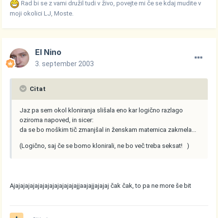
Rad bi se z vami družil tudi v živo, povejte mi če se kdaj mudite v
moji okolici LJ, Moste.
El Nino
3. september 2003
Citat
Jaz pa sem okol kloniranja slišala eno kar logično razlago
oziroma napoved, in sicer:
da se bo moškim tič zmanjšal in ženskam maternica zakrnela...
(Logično, saj če se bomo klonirali, ne bo več treba seksat! )
Ajajajajajajajajajajajajajajjaajajjajajaj čak čak, to pa ne more še bit