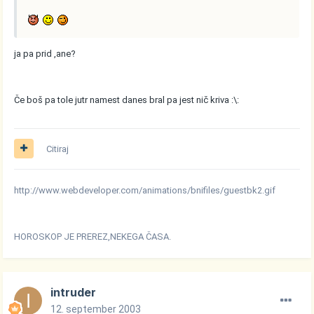
ja pa prid ,ane?
Če boš pa tole jutr namest danes bral pa jest nič kriva :\:
Citiraj
http://www.webdeveloper.com/animations/bnifiles/guestbk2.gif
HOROSKOP JE PREREZ,NEKEGA ČASA.
intruder
12. september 2003