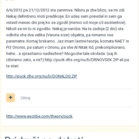
6/6/2012 pa 21/12/2012 sta zanimiva. Nibiru je zhe blizo, se mi zdi.
Nekaj definitivno moti predikcije. En udes sem previdel in sem ga
vstavil mesec dni prej ko se zgodil (mimici od moje o5 asistentice).
Nikoli se mi to ni zgodilo. Nekaj je narobe. Na ta zadnje (2 dni) sta
odkrita she dva velika (Varuna size) objekta, pa nimamo vse
parametre. Komaj brskamo. Jaz imam lastne teorije, kometa NAET in
Pi3 Orionis, pa saturn v Orionu, pa she Al Nitak itd, prekomplicirano,
hehe... a vprashamo nadlezhne? Mogoche tale obvlada: (saj ih
izbiramo zato, a ne?):http://puck.dhs.org/nu/b/DRNOVSEK.ZIP ali pa
ta stari:
http://puck.dhs.org/nu/b/DONALD0.ZIP
Citiraj
http://www.escribe.com/theory/puck