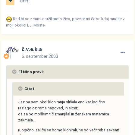
Citiraj
Rad bi se z vami družil tudi v živo, povejte mi če se kdaj mudite v
moji okolici LJ, Moste.
č.v.e.k.a
6. september 2003
El Nino pravi:
Citat
Jaz pa sem okol kloniranja slišala eno kar logično
razlago oziroma napoved, in sicer:
da se bo moškim tič zmanjšal in ženskam maternica
zakrnela...
(Logično, saj če se bomo klonirali, ne bo več treba seksat!