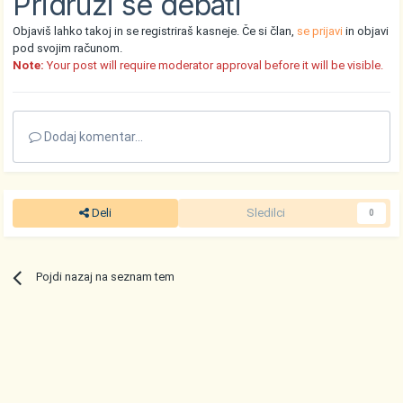
Pridruži se debati
Objaviš lahko takoj in se registriraš kasneje. Če si član,
se prijavi
in objavi
pod svojim računom.
Note:
Your post will require moderator approval before it will be visible.
Dodaj komentar...
Deli
Sledilci
0
Pojdi nazaj na seznam tem