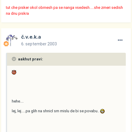
tut che pisker okol obrnesh pa se nanga vsedesh.....she zmeri sedish
na dnu piskra
č.v.e.k.a
6. september 2003
aakhut pravi:
hehe....
lej, lej.....pa glih na shnicl sm mislu de bi se povabu..