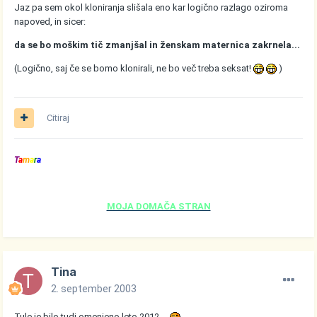
Jaz pa sem okol kloniranja slišala eno kar logično razlago oziroma
napoved, in sicer:
da se bo moškim tič zmanjšal in ženskam maternica zakrnela...
(Logično, saj če se bomo klonirali, ne bo več treba seksat!
)
Citiraj
T
a
m
a
r
a
MOJA DOMAČA STRAN
Tina
2. september 2003
Tule je bilo tudi omenjeno leto 2012 ...