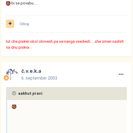
bi se povabu....
Citiraj
tut che pisker okol obrnesh pa se nanga vsedesh.....she zmeri sedish
na dnu piskra
č.v.e.k.a
6. september 2003
aakhut pravi: