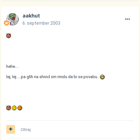
aakhut
6. september 2003
hehe....
lej, lej.....pa glih na shnicl sm mislu de bi se povabu..
Citiraj