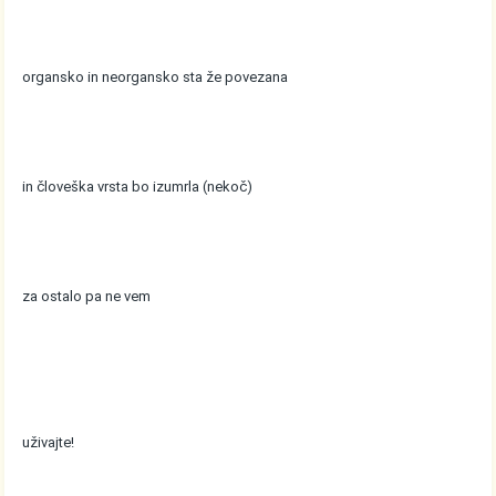
organsko in neorgansko sta že povezana
in človeška vrsta bo izumrla (nekoč)
za ostalo pa ne vem
uživajte!