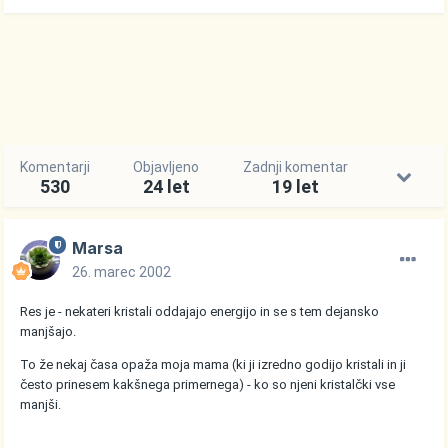
Komentarji
Objavljeno
Zadnji komentar
530
24 let
19 let
Marsa
26. marec 2002
Res je - nekateri kristali oddajajo energijo in se s tem dejansko
manjšajo.
To že nekaj časa opaža moja mama (ki ji izredno godijo kristali in ji
često prinesem kakšnega primernega) - ko so njeni kristalčki vse
manjši.