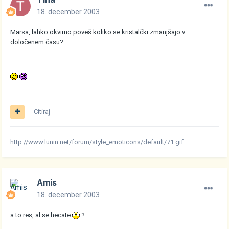
18. december 2003
Marsa, lahko okvirno poveš koliko se kristalčki zmanjšajo v
določenem času?
Citiraj
http://www.lunin.net/forum/style_emoticons/default/71.gif
Amis
18. december 2003
a to res, al se hecate
?