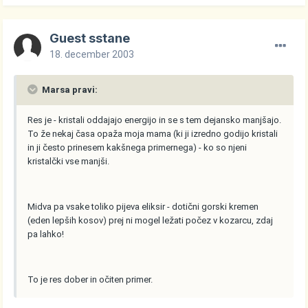
Guest sstane
18. december 2003
Marsa pravi:
Res je - kristali oddajajo energijo in se s tem dejansko manjšajo.
To že nekaj časa opaža moja mama (ki ji izredno godijo kristali
in ji često prinesem kakšnega primernega) - ko so njeni
kristalčki vse manjši.
Midva pa vsake toliko pijeva eliksir - dotični gorski kremen
(eden lepših kosov) prej ni mogel ležati počez v kozarcu, zdaj
pa lahko!
To je res dober in očiten primer.