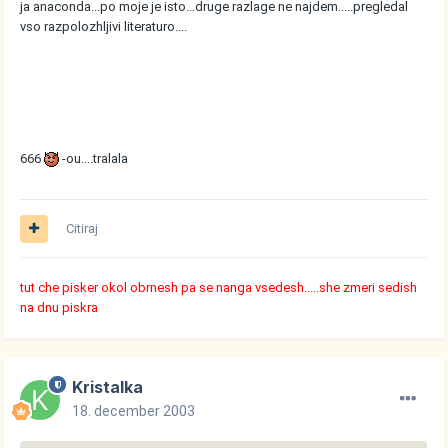
ja anaconda...po moje je isto...druge razlage ne najdem.....pregledal
vso razpolozhljivi literaturo....
666
-ou....tralala
Citiraj
tut che pisker okol obrnesh pa se nanga vsedesh.....she zmeri sedish
na dnu piskra
Kristalka
18. december 2003