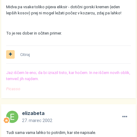
Midva pa vsake toliko pijeva eliksir - dotični gorski kremen (eden
lepših kosov) prej ni mogel ležati počez v kozarcu, zdaj pa lahko!
To je res dober in očiten primer.
Citiraj
Jaz iščem le eno; da bi izrazil tisto, kar hočem. In ne iščem novih oblik,
temveč jih najdem.
Picasso
elizabeta
27. marec 2002
Tudi sama vama lahko to potrdim, kar ste napisale.