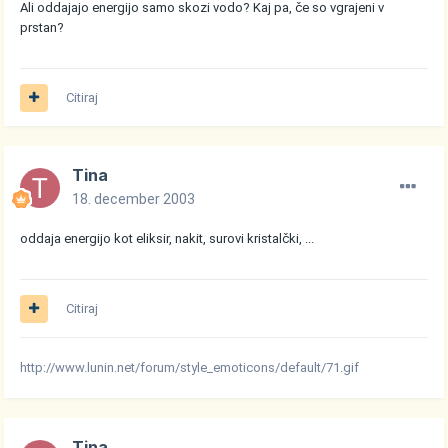
Ali oddajajo energijo samo skozi vodo? Kaj pa, če so vgrajeni v
prstan?
Citiraj
Tina
18. december 2003
oddaja energijo kot eliksir, nakit, surovi kristalčki, ...
Citiraj
http://www.lunin.net/forum/style_emoticons/default/71.gif
Tina