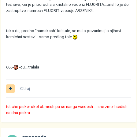
tezhave, ker je priporochala kristalno vodo iz FLUORITA...prishlo je do
zastrupitve, namrech FLUORIT vsebuje ARZENIK!!!
tako da, predno "namakash" kristale, se malo pozanimaj o njihovi
kemichni sestavi....samo predlog tole
666
-ou....tralala
Citiraj
tut che pisker okol obrnesh pa se nanga vsedesh.....she zmeri sedish
na dnu piskra