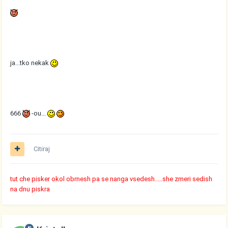
ja...tko nekak
666
-ou...
Citiraj
tut che pisker okol obrnesh pa se nanga vsedesh.....she zmeri sedish
na dnu piskra