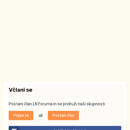
Včlani se
Postani član LN Foruma in se pridruži naši skupnosti.
Prijavi se
ali
Postani član