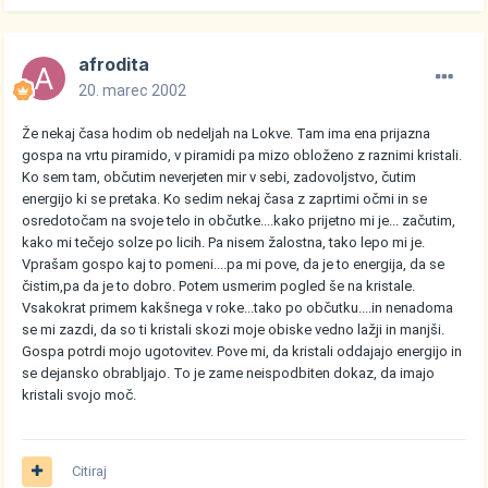
afrodita
20. marec 2002
Že nekaj časa hodim ob nedeljah na Lokve. Tam ima ena prijazna
gospa na vrtu piramido, v piramidi pa mizo obloženo z raznimi kristali.
Ko sem tam, občutim neverjeten mir v sebi, zadovoljstvo, čutim
energijo ki se pretaka. Ko sedim nekaj časa z zaprtimi očmi in se
osredotočam na svoje telo in občutke....kako prijetno mi je... začutim,
kako mi tečejo solze po licih. Pa nisem žalostna, tako lepo mi je.
Vprašam gospo kaj to pomeni....pa mi pove, da je to energija, da se
čistim,pa da je to dobro. Potem usmerim pogled še na kristale.
Vsakokrat primem kakšnega v roke...tako po občutku....in nenadoma
se mi zazdi, da so ti kristali skozi moje obiske vedno lažji in manjši.
Gospa potrdi mojo ugotovitev. Pove mi, da kristali oddajajo energijo in
se dejansko obrabljajo. To je zame neispodbiten dokaz, da imajo
kristali svojo moč.
Citiraj