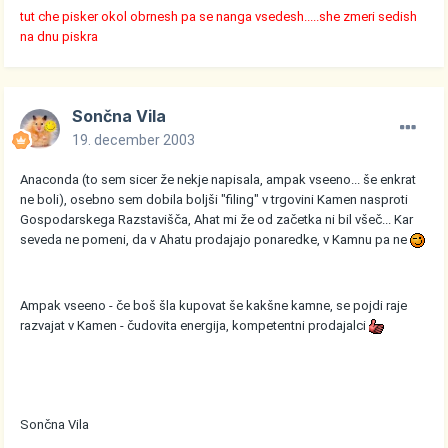
tut che pisker okol obrnesh pa se nanga vsedesh.....she zmeri sedish
na dnu piskra
Sončna Vila
19. december 2003
Anaconda (to sem sicer že nekje napisala, ampak vseeno... še enkrat
ne boli), osebno sem dobila boljši "filing" v trgovini Kamen nasproti
Gospodarskega Razstavišča, Ahat mi že od začetka ni bil všeč... Kar
seveda ne pomeni, da v Ahatu prodajajo ponaredke, v Kamnu pa ne
Ampak vseeno - če boš šla kupovat še kakšne kamne, se pojdi raje
razvajat v Kamen - čudovita energija, kompetentni prodajalci
Sončna Vila