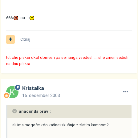
666
-ou....
Citiraj
tut che pisker okol obrnesh pa se nanga vsedesh.....she zmeri sedish
na dnu piskra
Kristalka
16. december 2003
anaconda pravi:
ali ima mogoče kdo kašne izkušnje z zlatim kamnom?