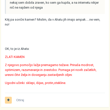
nekaj sem dobila zraven, ko sem ga kupila, a na internetu nikjer
nič ne najdem od njega
KAj pa sončni kamen? Mislim, da v Ahatu jih imajo ampak.....ne vem,
no!
OK, to je iz Ahata:
ZLATI KAMEN
Z njegovo pomočjo lažje premagamo težave. Prinaša modrost,
optimizem, razumevanje in zvestobo. Pomaga pri novih začetkih,
uresni-čitvi želja in doseganju zastavljenih ciljev.
Ugodni učinki: sklepi, išijas, protin,otekline.
Citiraj