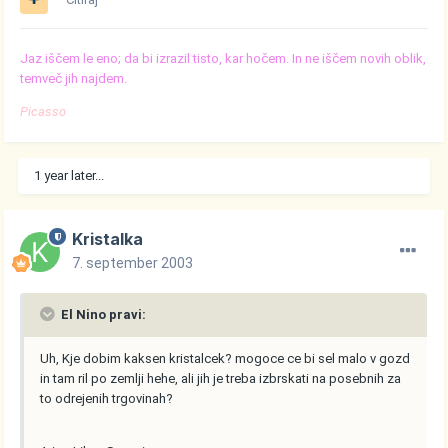
Jaz iščem le eno; da bi izrazil tisto, kar hočem. In ne iščem novih oblik,
temveč jih najdem.
Picasso
1 year later...
Kristalka
7. september 2003
El Nino pravi:
Uh, Kje dobim kaksen kristalcek? mogoce ce bi sel malo v gozd
in tam ril po zemlji hehe, ali jih je treba izbrskati na posebnih za
to odrejenih trgovinah?