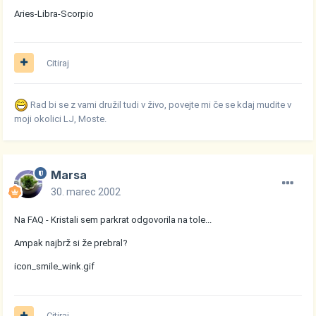
Aries-Libra-Scorpio
Citiraj
Rad bi se z vami družil tudi v živo, povejte mi če se kdaj mudite v
moji okolici LJ, Moste.
Marsa
30. marec 2002
Na FAQ - Kristali sem parkrat odgovorila na tole...
Ampak najbrž si že prebral?
icon_smile_wink.gif
Citiraj