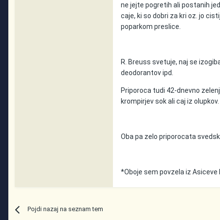
ne jejte pogretih ali postanih je
caje, ki so dobri za kri oz. jo ci
poparkom preslice.
R. Breuss svetuje, naj se izogib
deodorantov ipd.
Priporoca tudi 42-dnevno zelenj
krompirjev sok ali caj iz olupkov.
Oba pa zelo priporocata svedske
*Oboje sem povzela iz Asiceve 
Pojdi nazaj na seznam tem