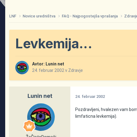
LNF
Novice uredništva
FAQ - Najpogostejša vprašanja
Zdravj
Levkemija...
Avtor:
Lunin net
24. februar 2002
v
Zdravje
Lunin net
24. februar 2002
Pozdravljeni, hvalezen vam bom,
limfaticna levkemija).