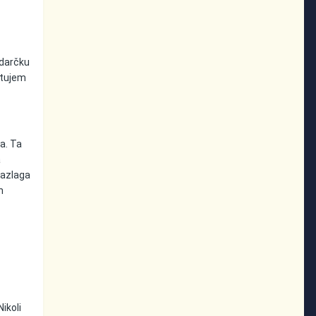
edarčku
etujem
na. Ta
a
razlaga
n
ikoli