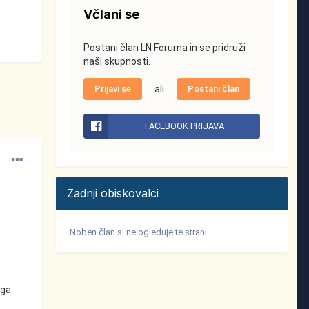
Včlani se
Postani član LN Foruma in se pridruži
naši skupnosti.
Prijavi se
ali
Postani član
FACEBOOK PRIJAVA
Zadnji obiskovalci
Noben član si ne ogleduje te strani.
ega