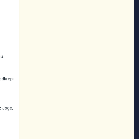
e
nu.
odkrepi
z Joge,