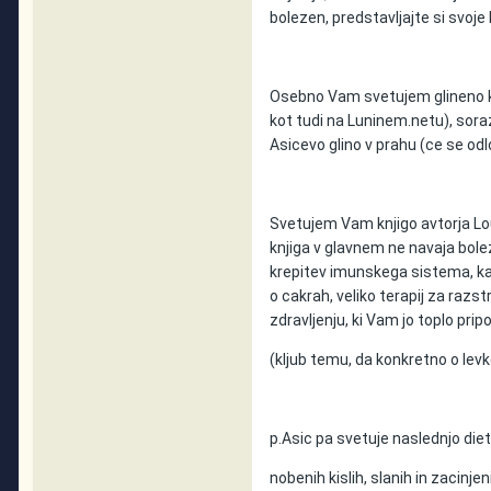
bolezen, predstavljajte si svoje 
Osebno Vam svetujem glineno kuro
kot tudi na Luninem.netu), sora
Asicevo glino v prahu (ce se odl
Svetujem Vam knjigo avtorja Loui
knjiga v glavnem ne navaja bole
krepitev imunskega sistema, kat
o cakrah, veliko terapij za razst
zdravljenju, ki Vam jo toplo pri
(kljub temu, da konkretno o levk
p.Asic pa svetuje naslednjo diet
nobenih kislih, slanih in zacinj