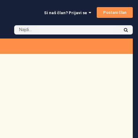
Postani član
Si naš član? Prijavi se