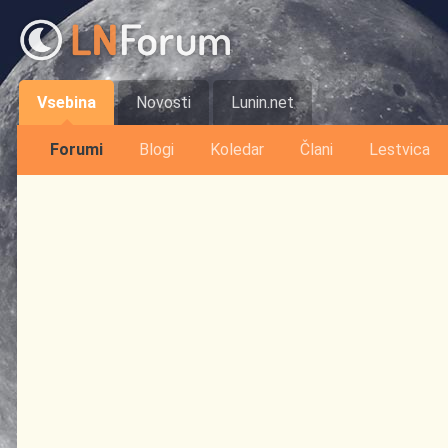
Vsebina
Novosti
Lunin.net
Forumi
Blogi
Koledar
Člani
Lestvica