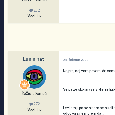
ŽeČistoDomači
272
Spol:
Tip
Lunin net
24. februar 2002
Najprej naj Vam povem, da sam
Se pa ze skoraj vse zivljenje lju
ŽeČistoDomači
272
Levkemiji pa se nisem se nikoli 
Spol:
Tip
odgovora ne morem dati.