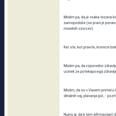
Mislim pa, da je vsaka tezava kom
samopodobe (se pravi je ponavad
miselnih vzorcev).
Ker ste, kot pravite, kronicni 
Mislim pa, da vzporedno zdravl
ucinek ze potekajocega zdravlje
Mislim, da so v Vasem primeru na
dihalnih vaj, plavanja ipd., - pozi
Nujno je, da k tem afirmacija