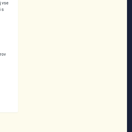
j vse
i s
urov