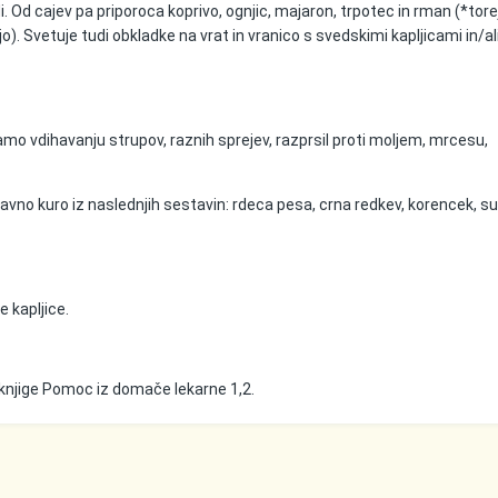
di. Od cajev pa priporoca koprivo, ognjic, majaron, trpotec in rman (*tore
stijo). Svetuje tudi obkladke na vrat in vranico s svedskimi kapljicami in/al
amo vdihavanju strupov, raznih sprejev, razprsil proti moljem, mrcesu,
avno kuro iz naslednjih sestavin: rdeca pesa, crna redkev, korencek, s
 kapljice.
knjige Pomoc iz domače lekarne 1,2.