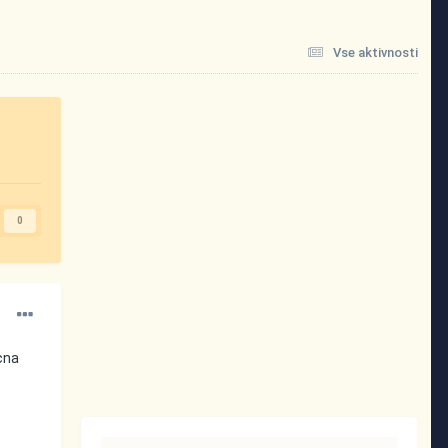
Vse aktivnosti
0
icna