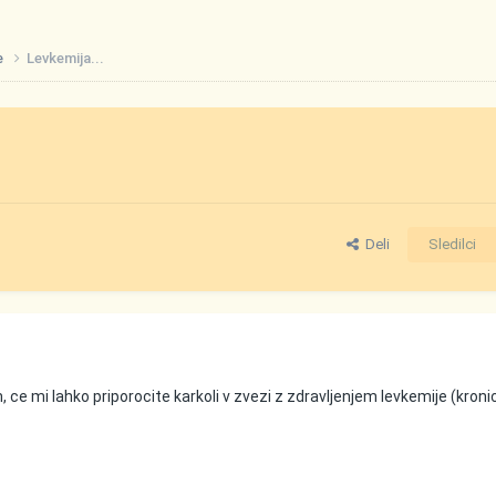
e
Levkemija...
Deli
Sledilci
 ce mi lahko priporocite karkoli v zvezi z zdravljenjem levkemije (kron