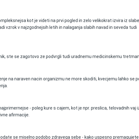
pleksnejsa kot je videti na prvi pogled in zelo velikokrat izvira iz slab
i vzrok v najzgodnejsih letih in nalaganja slabih navad in seveda tudi
bolnik, ste se zagotovo ze podvrgli tudi uradnemu medicinskemu tretma
jenje na naraven nacin organizmu ne more skoditi, kvecjemu lahko se p
nja.
jprimernejse - poleg kure s cajem, kot je npr. preslica, telovadnih vaj i
tivne afirmacije.
m dodate se miselno podobo zdravega sebe - kako uspesno premagujete