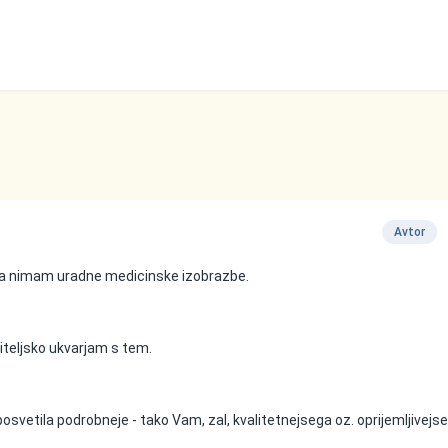
Avtor
a nimam uradne medicinske izobrazbe.
biteljsko ukvarjam s tem.
posvetila podrobneje - tako Vam, zal, kvalitetnejsega oz. oprijemljivejs