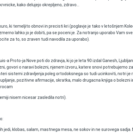
krvnicke, kako delujejo okrepljeno, zdravo...
, ki temeljito obnovi in precisti kri (poglavje je tako v letošnjem Kol
zmerno lahko jo je dobiti, pa se poceni je. Za notranjo uporabo Vam sv
ocite za to, so zraven tudi navodila za uporabo).
s-a Proto-ja Nove poti do zdravja, ki jo je leta 90 izdal Ganesh, Ljublja
zni, govori o naravi bolezni, njenem izvoru, katere snovi potrebujemo z
eri sistemi zdravljenja poleg ortodoksnega so tudi ucinkoviti, notri je 
rupljanje, pozitivne afirmacije, skratka, malo drugacna knjiga o bolezni i
porocam
emiji nisem nicesar zasledila notri).
o:
enih jedi, klobas, salam, mastnega mesa, ne sokov in ne surovega sadja. N