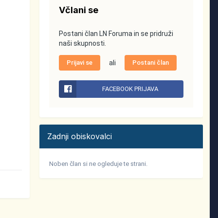
Včlani se
Postani član LN Foruma in se pridruži
naši skupnosti.
Prijavi se
ali
Postani član
FACEBOOK PRIJAVA
Zadnji obiskovalci
Noben član si ne ogleduje te strani.