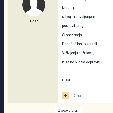
ki so ti jih
s tvojim privoljenjem
Gost
postavili drugi.
Si brez meja.
Dosežeš lahko karkoli.
V življenju ni žalosti,
ki se ne bi dala odpraviti ...
ODRI
Citiraj
2 weeks later...