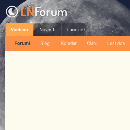
Vsebina
Novosti
Lunin.net
Forumi
Blogi
Koledar
Člani
Lestvica