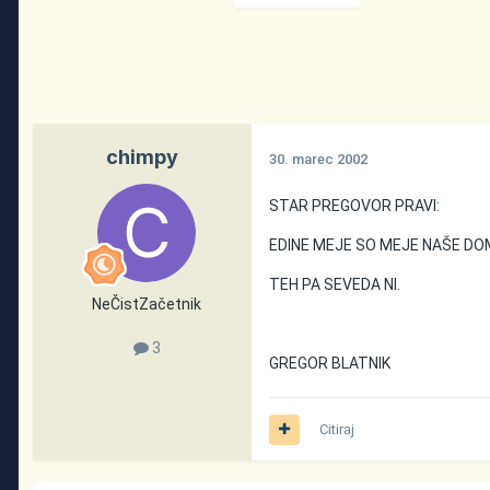
chimpy
30. marec 2002
STAR PREGOVOR PRAVI:
EDINE MEJE SO MEJE NAŠE DOM
TEH PA SEVEDA NI.
NeČistZačetnik
3
GREGOR BLATNIK
Citiraj