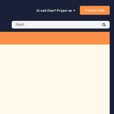
Postani član
Si naš član? Prijavi se