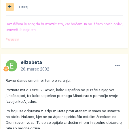
Citiraj
Jaz iščem le eno; da bi izrazil tisto, kar hočem. In ne iščem novih oblik,
temveč jih najdem.
Picasso
elizabeta
26. marec 2002
Ravno danes smo imeli temo o varanju.
Poznate mit o Tezeju? Govori, kako uspešno se je začela njegova
junaška pot, ter kako uspešno premaga Minotavra s pomočjo svoje
izvoljenke Arjadne.
Po boju se odpravita z ladjo iz Krete proti Atenam in vmes se ustavita
na otoku Naksos, kjer se pa Arjadna pridružila ostalim ženskam na
Dionizovem vozu. Tu so se opijale z rdečim vinom in spolno občevale,
bile so močne orgije.