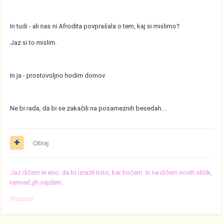
In tudi - ali nas ni Afrodita povprašala o tem, kaj si mislimo?
Jaz si to mislim.
In ja - prostovoljno hodim domov.
Ne bi rada, da bi se zakačili na posameznih besedah....
Citiraj
Jaz iščem le eno; da bi izrazil tisto, kar hočem. In ne iščem novih oblik,
temveč jih najdem.
Picasso