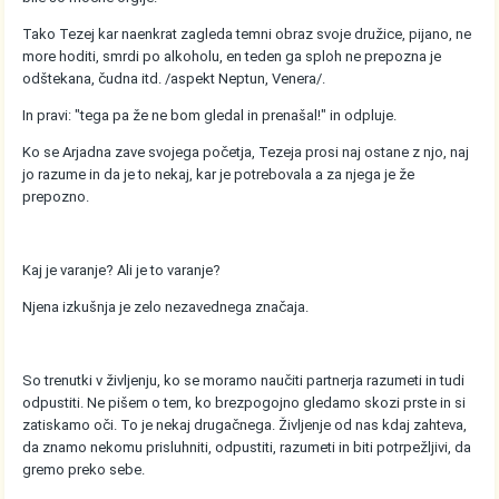
Tako Tezej kar naenkrat zagleda temni obraz svoje družice, pijano, ne
more hoditi, smrdi po alkoholu, en teden ga sploh ne prepozna je
odštekana, čudna itd. /aspekt Neptun, Venera/.
In pravi: "tega pa že ne bom gledal in prenašal!" in odpluje.
Ko se Arjadna zave svojega početja, Tezeja prosi naj ostane z njo, naj
jo razume in da je to nekaj, kar je potrebovala a za njega je že
prepozno.
Kaj je varanje? Ali je to varanje?
Njena izkušnja je zelo nezavednega značaja.
So trenutki v življenju, ko se moramo naučiti partnerja razumeti in tudi
odpustiti. Ne pišem o tem, ko brezpogojno gledamo skozi prste in si
zatiskamo oči. To je nekaj drugačnega. Življenje od nas kdaj zahteva,
da znamo nekomu prisluhniti, odpustiti, razumeti in biti potrpežljivi, da
gremo preko sebe.