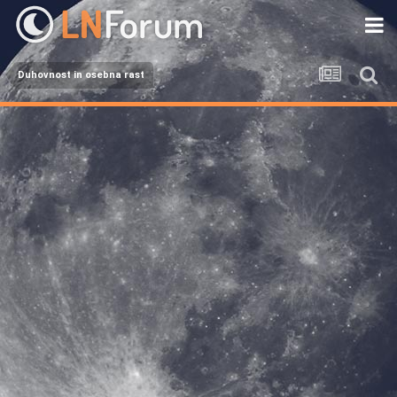
Duhovnost in osebna rast