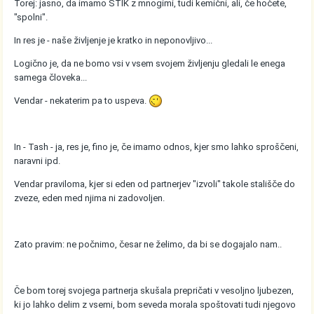
Torej: jasno, da imamo STIK z mnogimi, tudi kemični, ali, če hočete,
"spolni".
In res je - naše življenje je kratko in neponovljivo...
Logično je, da ne bomo vsi v vsem svojem življenju gledali le enega
samega človeka...
Vendar - nekaterim pa to uspeva.
In - Tash - ja, res je, fino je, če imamo odnos, kjer smo lahko sproščeni,
naravni ipd.
Vendar praviloma, kjer si eden od partnerjev "izvoli" takole stališče do
zveze, eden med njima ni zadovoljen.
Zato pravim: ne počnimo, česar ne želimo, da bi se dogajalo nam..
Če bom torej svojega partnerja skušala prepričati v vesoljno ljubezen,
ki jo lahko delim z vsemi, bom seveda morala spoštovati tudi njegovo