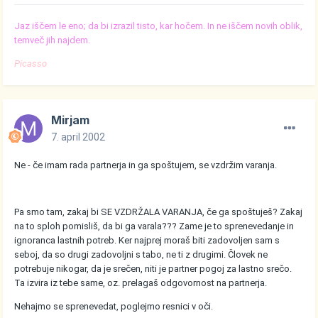
Jaz iščem le eno; da bi izrazil tisto, kar hočem. In ne iščem novih oblik,
temveč jih najdem.
Picasso
Mirjam
7. april 2002
Ne - če imam rada partnerja in ga spoštujem, se vzdržim varanja.
Pa smo tam, zakaj bi SE VZDRŽALA VARANJA, če ga spoštuješ? Zakaj
na to sploh pomisliš, da bi ga varala??? Zame je to sprenevedanje in
ignoranca lastnih potreb. Ker najprej moraš biti zadovoljen sam s
seboj, da so drugi zadovoljni s tabo, ne ti z drugimi. Človek ne
potrebuje nikogar, da je srečen, niti je partner pogoj za lastno srečo.
Ta izvira iz tebe same, oz. prelagaš odgovornost na partnerja.
Nehajmo se sprenevedat, poglejmo resnici v oči.