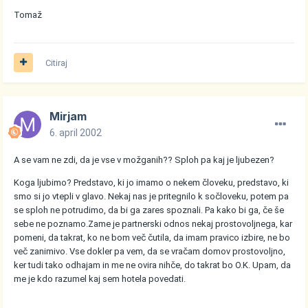
Tomaž
Citiraj
Mirjam
6. april 2002
A se vam ne zdi, da je vse v možganih?? Sploh pa kaj je ljubezen?
Koga ljubimo? Predstavo, ki jo imamo o nekem človeku, predstavo, ki
smo si jo vtepli v glavo. Nekaj nas je pritegnilo k sočloveku, potem pa
se sploh ne potrudimo, da bi ga zares spoznali. Pa kako bi ga, če še
sebe ne poznamo.Zame je partnerski odnos nekaj prostovoljnega, kar
pomeni, da takrat, ko ne bom več čutila, da imam pravico izbire, ne bo
več zanimivo. Vse dokler pa vem, da se vračam domov prostovoljno,
ker tudi tako odhajam in me ne ovira nihče, do takrat bo O.K. Upam, da
me je kdo razumel kaj sem hotela povedati.