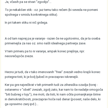
Ja, včasih pa se stvari "zgodijo"...
To je nekakšen stik - oz. jaz temu tako rečem (ki seveda ne pomeni
spolnega v smislu konkretnega stika).
In pri takem stiku ni nič grdega.
A od tam naprej pa je varanje - razen če ne ugotovimo, da je ta oseba
primernejša za nas oz. smo našli idealnega partnerja zase.
V tem primeru pa to ni varanje, ampak konec prejšnje, npr.
neosrečujoče zveze.
Hecno je tudi, da v tako imenovanih "free" zvezah vedno krajši konec
potegne tisti, ki je bolj ljubeč in pravzaprav iskrenejši.
Ker pa gre največkrat v teh primerih tudi za ziheraška ozadja (torej -
ostanemo v "obeh" zvezah, zgolj zato, kar nam to še nadalje omogoča
"biti bubreg v loju"), me moti, da tisti, ki nam očita pomanjkanje širine
in demokratičnosti, pravzaprav hoče naš denar (posest, naše delo, ki
ga opravimo zanj ipd.)...