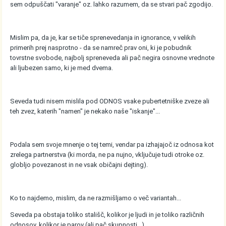
sem odpuščati "varanje" oz. lahko razumem, da se stvari pač zgodijo.
Mislim pa, da je, kar se tiče sprenevedanja in ignorance, v velikih
primerih prej nasprotno - da se namreč prav oni, ki je pobudnik
tovrstne svobode, najbolj spreneveda ali pač negira osnovne vrednote
ali ljubezen samo, ki je med dvema.
Seveda tudi nisem mislila pod ODNOS vsake pubertetniške zveze ali
teh zvez, katerih "namen" je nekako naše "iskanje"...
Podala sem svoje mnenje o tej temi, vendar pa izhajajoč iz odnosa kot
zrelega partnerstva (ki morda, ne pa nujno, vključuje tudi otroke oz.
globljo povezanost in ne vsak običajni dejting).
Ko to najdemo, mislim, da ne razmišljamo o več variantah...
Seveda pa obstaja toliko stališč, kolikor je ljudi in je toliko različnih
odnosov, kolikor je parov (ali pač skupnosti...).