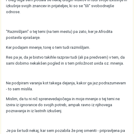
izkušnje svojih znancev in prijateljev, ki so se "šli" svobodnejše
odnose.
"Razmišljam" o tej temi (na tem mestu) pa zato, ker je Afrodita
postavila vprašanje.
Ker podajam mnenje, torej o tem tudi razmišljam.
Res pa je, da je bistvo takihle razprav tudi (ali pa predvsem) v tem, da
sami dobimo nekakšen pogled in s tem priložnost uvida oz. mnenja.
Ne podpiram varanja kot takega dejanja, kakor ga jaz podrazumevam
- to sem mislila.
Mislim, da tu ni nič sprenevedajočega in moje mnenje o tej temi ne
izvira iz ignorance do svojih potreb, ampak ravno iz njihovega
poznavanja in iz lastnih izkušenj.
Je pa še tudi nekaj, kar sem pozabila že prej omeniti - pripravljena pa