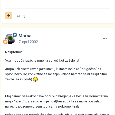
Citiraj
Marsa
7. april 2002
Nasprotno!
Vsa mogoča različna mnenja so več kot zaželena!
Ampak ali nisem ravno jaz tista tu, ki imam nekako "drugačno" oz.
sploh nekoliko konkretnejše mnenje? (nihče namreč se ni eksplicitno
zavzel za ali proti)
Moj namen vsekakor nikakor ni bilo kreganje - a ker je bil komentar na
mojo "izjavo" oz. samo en njen del(besedo), ki se mu je posvetilo
največjo pozornost, sem tudi sama pokomentirala.
Poleg tega sem podala še nekaj drugih vidikov in tudi svoje izkušnje in