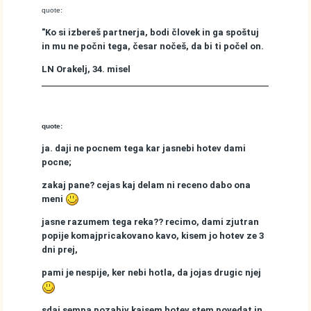
quote:
"Ko si izbereš partnerja, bodi človek in ga spoštuj
in mu ne počni tega, česar nočeš, da bi ti počel on.
LN Orakelj, 34. misel
quote:
ja. daji ne pocnem tega kar jasnebi hotev dami
pocne;
zakaj pane? cejas kaj delam ni receno dabo ona
meni
jasne razumem tega reka?? recimo, dami zjutran
popije komajpricakovano kavo, kisem jo hotev ze 3
dni prej,
pami je nespije, ker nebi hotla, da jojas drugic njej
sdaj sempa pozabiv kajsem hotev stem povedat in