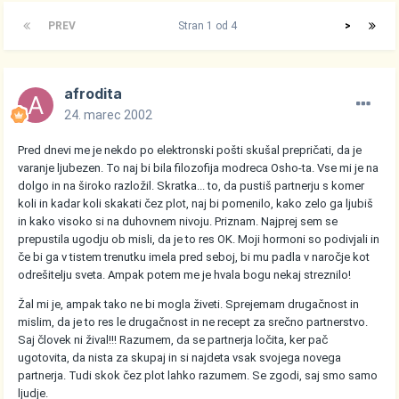
PREV
Stran 1 od 4
>
afrodita
24. marec 2002
Pred dnevi me je nekdo po elektronski pošti skušal prepričati, da je
varanje ljubezen. To naj bi bila filozofija modreca Osho-ta. Vse mi je na
dolgo in na široko razložil. Skratka... to, da pustiš partnerju s komer
koli in kadar koli skakati čez plot, naj bi pomenilo, kako zelo ga ljubiš
in kako visoko si na duhovnem nivoju. Priznam. Najprej sem se
prepustila ugodju ob misli, da je to res OK. Moji hormoni so podivjali in
če bi ga v tistem trenutku imela pred seboj, bi mu padla v naročje kot
odrešitelju sveta. Ampak potem me je hvala bogu nekaj streznilo!
Žal mi je, ampak tako ne bi mogla živeti. Sprejemam drugačnost in
mislim, da je to res le drugačnost in ne recept za srečno partnerstvo.
Saj človek ni žival!!! Razumem, da se partnerja ločita, ker pač
ugotovita, da nista za skupaj in si najdeta vsak svojega novega
partnerja. Tudi skok čez plot lahko razumem. Se zgodi, saj smo samo
ljudje.