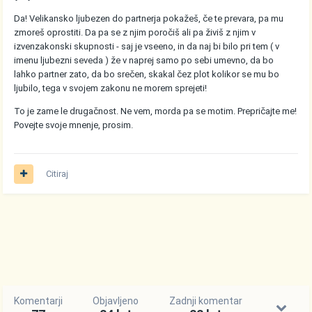
Da! Velikansko ljubezen do partnerja pokažeš, če te prevara, pa mu
zmoreš oprostiti. Da pa se z njim poročiš ali pa živiš z njim v
izvenzakonski skupnosti - saj je vseeno, in da naj bi bilo pri tem ( v
imenu ljubezni seveda ) že v naprej samo po sebi umevno, da bo
lahko partner zato, da bo srečen, skakal čez plot kolikor se mu bo
ljubilo, tega v svojem zakonu ne morem sprejeti!
To je zame le drugačnost. Ne vem, morda pa se motim. Prepričajte me!
Povejte svoje mnenje, prosim.
Citiraj
Komentarji
Objavljeno
Zadnji komentar