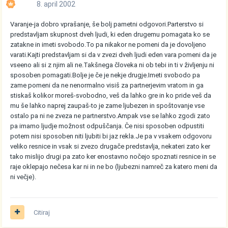
8. april 2002
Varanje-ja dobro vprašanje, še bolj pametni odgovori.Parterstvo si
predstavljam skupnost dveh ljudi, ki eden drugemu pomagata ko se
zatakne in imeti svobodo.To pa nikakor ne pomeni da je dovoljeno
varati.Kajti predstavljam si da v zvezi dveh ljudi eden vara pomeni da je
vseeno ali si z njim ali ne.Takšnega človeka ni ob tebi in ti v življenju ni
sposoben pomagati.Bolje je če je nekje drugje.Imeti svobodo pa
zame pomeni da ne nenormalno visiš za partnerjevim vratom in ga
stiskaš kolikor moreš-svobodno, veš da lahko gre in ko pride veš da
mu še lahko naprej zaupaš-to je zame ljubezen in spoštovanje vse
ostalo pa ni ne zveza ne partnerstvo.Ampak vse se lahko zgodi zato
pa imamo ljudje možnost odpuščanja. Če nisi sposoben odpustiti
potem nisi sposoben niti ljubiti bi jaz rekla.Je pa v vsakem odgovoru
veliko resnice in vsak si zvezo drugače predstavlja, nekateri zato ker
tako mislijo drugi pa zato ker enostavno nočejo spoznati resnice in se
raje oklepajo nečesa kar ni in ne bo (ljubezni namreč za katero meni da
ni večje).
Citiraj