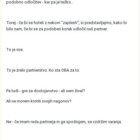
podobno odločitev - kar pa je težko..
Torej - če bi se hoteli z nekom "zaplesti", si predstavljajmo, kako bi
bilo nam, če bi se za podoben korak odločil naš partner.
To je vse.
To je zrelo partnerstvo. Ko sta OBA za to.
Pa tudi - gre za dostojanstvo - ali sem žival?
Ali ne morem krotiti svojih nagonov?
Ne - če imam rada partnerja in ga spoštujem, se vzdržim varanja.