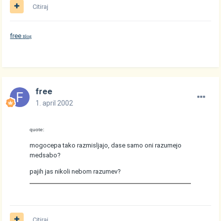
Citiraj
free
log
B
free
1. april 2002
quote:
mogocepa tako razmisljajo, dase samo oni razumejo
medsabo?
pajih jas nikoli nebom razumev?
Citiraj