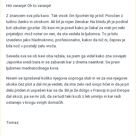
Hm varanje! Oh to varanje!
Z znancem sva pila kavo. Tak visok črn športen tip je bil. Poročen z
luštno ženko in otrokom. Ali bil je rojen ženskar. Na bledu jih je podiral
kot izkušen gozdar. Ob kavi mi je pravil kako je čakal za vrati pri neki
prijateljici: mož noter on ven, da sta vedela le ljubimca. To je bilo
izvedeno jako hladnokrvno, profesionalno, kakor da nič ni, čeprav je
bila noč v postelji zelo vroča.
Seveda sva se ob kavi oba režala, sa jsem ga videl kako zna osvajati
Japonke sredi bara in se zabavati kar z dvema naenkrat. Se pravi
ljubimec mednarodnega kova.
Nisem se spraševal koliko njegova soproga sluti in ve za vse njegove
skoke čez plot a dal mi je vedeti, da ima zelo rad svojo hčer in da je pri
delu priden in uspešen kar se da. Bil je že dolgo v Franciji in pol Evrope
dal skozi, pa se mi zdi, da se tudi taki kozli z leti umirijo in kar radi
ostanejo v krogu svojih domačih.
Tomaz