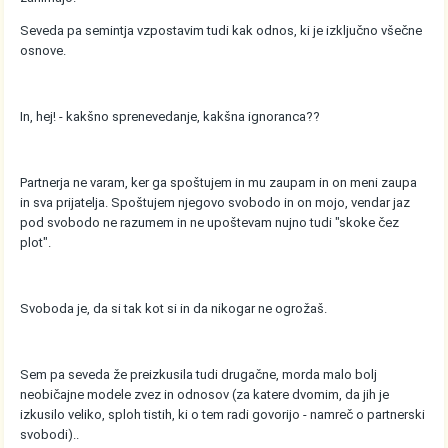
Seveda pa semintja vzpostavim tudi kak odnos, ki je izključno všečne
osnove.
In, hej! - kakšno sprenevedanje, kakšna ignoranca??
Partnerja ne varam, ker ga spoštujem in mu zaupam in on meni zaupa
in sva prijatelja. Spoštujem njegovo svobodo in on mojo, vendar jaz
pod svobodo ne razumem in ne upoštevam nujno tudi "skoke čez
plot".
Svoboda je, da si tak kot si in da nikogar ne ogrožaš.
Sem pa seveda že preizkusila tudi drugačne, morda malo bolj
neobičajne modele zvez in odnosov (za katere dvomim, da jih je
izkusilo veliko, sploh tistih, ki o tem radi govorijo - namreč o partnerski
svobodi)..