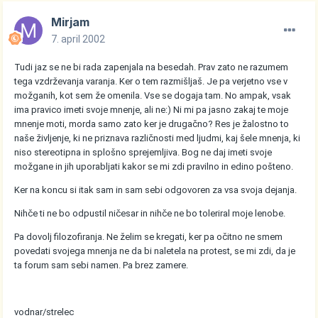
Mirjam
7. april 2002
Tudi jaz se ne bi rada zapenjala na besedah. Prav zato ne razumem
tega vzdrževanja varanja. Ker o tem razmišljaš. Je pa verjetno vse v
možganih, kot sem že omenila. Vse se dogaja tam. No ampak, vsak
ima pravico imeti svoje mnenje, ali ne:) Ni mi pa jasno zakaj te moje
mnenje moti, morda samo zato ker je drugačno? Res je žalostno to
naše življenje, ki ne priznava različnosti med ljudmi, kaj šele mnenja, ki
niso stereotipna in splošno sprejemljiva. Bog ne daj imeti svoje
možgane in jih uporabljati kakor se mi zdi pravilno in edino pošteno.
Ker na koncu si itak sam in sam sebi odgovoren za vsa svoja dejanja.
Nihče ti ne bo odpustil ničesar in nihče ne bo toleriral moje lenobe.
Pa dovolj filozofiranja. Ne želim se kregati, ker pa očitno ne smem
povedati svojega mnenja ne da bi naletela na protest, se mi zdi, da je
ta forum sam sebi namen. Pa brez zamere.
vodnar/strelec