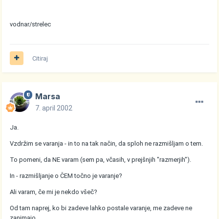
vodnar/strelec
Citiraj
Marsa
7. april 2002
Ja.
Vzdržim se varanja - in to na tak način, da sploh ne razmišljam o tem.
To pomeni, da NE varam (sem pa, včasih, v prejšnjih "razmerjih").
In - razmišljanje o ČEM točno je varanje?
Ali varam, če mi je nekdo všeč?
Od tam naprej, ko bi zadeve lahko postale varanje, me zadeve ne
zanimajo.