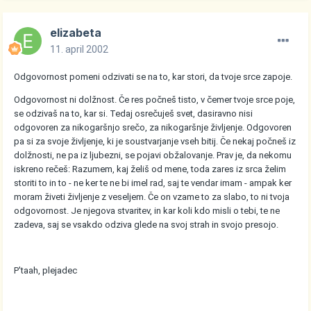
elizabeta
11. april 2002
Odgovornost pomeni odzivati se na to, kar stori, da tvoje srce zapoje.
Odgovornost ni dolžnost. Če res počneš tisto, v čemer tvoje srce poje,
se odzivaš na to, kar si. Tedaj osrečuješ svet, dasiravno nisi
odgovoren za nikogaršnjo srečo, za nikogaršnje življenje. Odgovoren
pa si za svoje življenje, ki je soustvarjanje vseh bitij. Če nekaj počneš iz
dolžnosti, ne pa iz ljubezni, se pojavi obžalovanje. Prav je, da nekomu
iskreno rečeš: Razumem, kaj želiš od mene, toda zares iz srca želim
storiti to in to - ne ker te ne bi imel rad, saj te vendar imam - ampak ker
moram živeti življenje z veseljem. Če on vzame to za slabo, to ni tvoja
odgovornost. Je njegova stvaritev, in kar koli kdo misli o tebi, te ne
zadeva, saj se vsakdo odziva glede na svoj strah in svojo presojo.
P'taah, plejadec