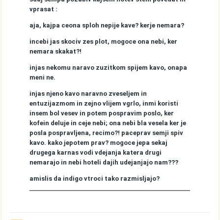
vprasat :
aja, kajpa ceona sploh nepije kave? kerje nemara?
incebi jas skociv zes plot, mogoce ona nebi, ker
nemara skakat?!
injas nekomu naravo zuzitkom spijem kavo, onapa
meni ne.
injas njeno kavo naravno zveseljem in
entuzijazmom in zejno vlijem vgrlo, inmi koristi
insem bol vesev in potem pospravim poslo, ker
kofein deluje in ceje nebi; ona nebi bla vesela ker je
posla pospravljena, recimo?! paceprav semji spiv
kavo. kako jepotem prav? mogoce jepa sekaj
drugega karnas vodi vdejanja katera drugi
nemarajo in nebi hoteli dajih udejanjajo nam???
amislis da indigo vtroci tako razmisljajo?