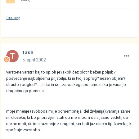
free
log
B
tash
5. april 2002
varati-ne varati? kaj to sploh je?skok čez plot? bežen poljub?
posvečanje najboljšemu prijatelju, ki ni tvoj soprog? nežen objem?
strasten pogled?.....in še in še...za vsakega posameznika je varanje
drugačnega pomena...
moje mnenje (svoboda mi je pomembnejši del življenja):varanja zame
ni. človeku, ki bo pripravljen stati ob meni, bom dala jasno vedeti, da
me ne moti, če ima razmerje z drugimi, ker tudi jaz nisem tip človeka, ki
spoštuje zvestobo...