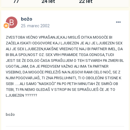
77
24 let
22 let
božo
25. marec 2002
ZVESTOBA VEČNO VPRAŠANJE,KAJ MISLIŠ DITKA MOGOČE BI
ZAČELA ISKATI ODGOVORE KAJ LJUBEZEN JE ALI JE LJUBEZEN SEX
ALI JE SEX LJUBEZEN,KAKŠNE VREDNOTE NAJ BI PARTNER IMEL, DA
BI BILA SPOLNOST OZ. SEX VRH PIRAMIDE TEGA ODNOSA,TUDI
JEST SE ŽE DOLGO ČASA SPRAŠUJEM O TEH STVAREH PA ZMERI BL
UGOTALJAM, DA JE PREDVSEM VAŽNO ALI IMA TA PARTNER
VSEBINO, DA MOGOČE PRELEŽIŠ NA NJEGOVI RAMI CELO NOČ, SE Z
NJIM POGOVARJAŠ, TI ZNA PRISLUHNITI, TI O OBOLEČINI STISNE K
SEBI ......ALI SAMO "NASKOČI" PA PO PETIH MINUTAH ŽE SMRČI OB
TEBI, TI PA NEMO GLEDAŠ V STROP IN SE SPRAŠUJEŠ ČE JE TO
LJUBEZEN ??????
božo