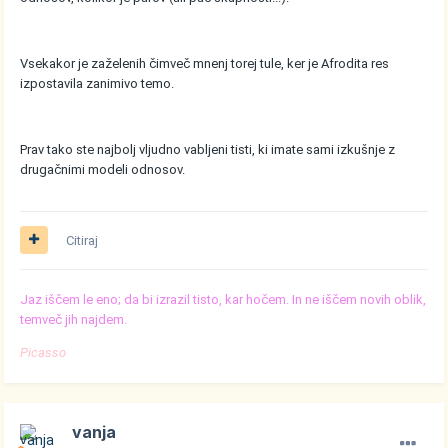
Vsekakor je zaželenih čimveč mnenj torej tule, ker je Afrodita res
izpostavila zanimivo temo.
Prav tako ste najbolj vljudno vabljeni tisti, ki imate sami izkušnje z
drugačnimi modeli odnosov.
Citiraj
Jaz iščem le eno; da bi izrazil tisto, kar hočem. In ne iščem novih oblik,
temveč jih najdem.
Picasso
vanja