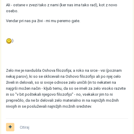
Ali - ostane v zvezi tako z nami (ker nas ima tako rad), kot z novo
osebo.
Vendar pri nas pa živi - mi mu peremo gate.
)
Zelo me je navdušila Oshova filozofija; a roko na srce - vsi (poznam
nekaj parov), ki so se sklicevali na Oshovo filozofijo ali po njej celo
živeli in delovali, so si svoje odnose zelo uničili (in to nekateri na
najgrši možen način - kljub temu, da so se imeli za zelo visoko razvite
in so "v bit poštekali njegovo filozofijo" - no, vsekakor jim to ni
preprečilo, da ne bi delovali zelo materialno in na najnižjih možnih
nivojih in se posluževali najnižjih možnih sredstev.
Citiraj