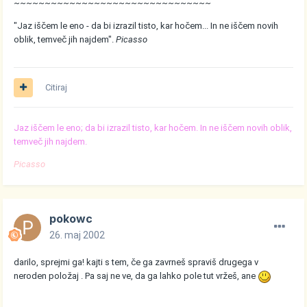
~~~~~~~~~~~~~~~~~~~~~~~~~~~~~~~~
"Jaz iščem le eno - da bi izrazil tisto, kar hočem... In ne iščem novih
oblik, temveč jih najdem".
Picasso
Citiraj
Jaz iščem le eno; da bi izrazil tisto, kar hočem. In ne iščem novih oblik,
temveč jih najdem.
Picasso
pokowc
26. maj 2002
darilo, sprejmi ga! kajti s tem, če ga zavrneš spraviš drugega v
neroden položaj . Pa saj ne ve, da ga lahko pole tut vržeš, ane