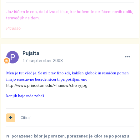
Jaz iščem le eno; da bi izrazil tisto, kar hočem. In ne iščem novih oblik,
temveč jih najdem.
Picasso
Pujsita
17. september 2003
Men je tut všeč ja. Se mi prav fino zdi, kakšen globok in resničen pomen
imajo enostavne besede, sicer ti pa pošiljam eno
http://www.princeton.edu/~hansw/cherry.jpg
ker jih baje rada zobaš.....
Citiraj
Ni porazenec kdor je porazen, porazenec je kdor se po porazu