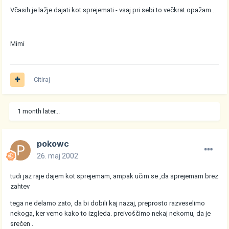
Včasih je lažje dajati kot sprejemati - vsaj pri sebi to večkrat opažam...
Mimi
Citiraj
1 month later...
pokowc
26. maj 2002
tudi jaz raje dajem kot sprejemam, ampak učim se ,da sprejemam brez
zahtev
tega ne delamo zato, da bi dobili kaj nazaj, preprosto razveselimo
nekoga, ker vemo kako to izgleda. preivoščimo nekaj nekomu, da je
srečen .