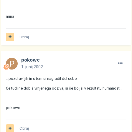
mina
Citiraj
pokowc
1. junij 2002
.. pozdravi jih in s tem si nagradil del sebe .
Če tudi ne dobiš vrnjenega odziva, si še boljši v rezultatu humanosti.
pokowc
Citiraj