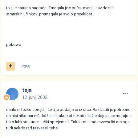
to ji je naturna nagrada. Zmagala je v pričakovanju navideznih
stranskih učinkov .premagala je svojo preteklost .
pokowc
Citiraj
teja
12. junij 2002
darilo ni težko sprejeti, če ti je podarjeno iz srca. Razčistiti je potrebno,
da nisi nikomur nič dolžan in tako kot nekateri lažje dajejo, se morajo s
tako lahkoto tudi naučiti sprejemati. Tako kot ti rad razveseliš nekoga,
tudi nekdo rad razveseli tebe.