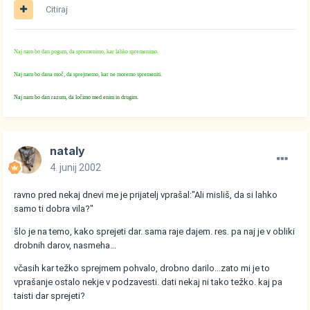
Citiraj
Naj nam bo dan pogum, da spremenimo, kar lahko spremenimo.
Naj nam bo dana moč, da sprejmemo, kar ne moremo spremeniti.
Naj nam bo dan razum, da ločimo med enim in drugim.
nataly
4. junij 2002
ravno pred nekaj dnevi me je prijatelj vprašal:"Ali misliš, da si lahko
samo ti dobra vila?"
šlo je na temo, kako sprejeti dar. sama raje dajem. res. pa naj je v obliki
drobnih darov, nasmeha...
včasih kar težko sprejmem pohvalo, drobno darilo...zato mi je to
vprašanje ostalo nekje v podzavesti. dati nekaj ni tako težko. kaj pa
taisti dar sprejeti?