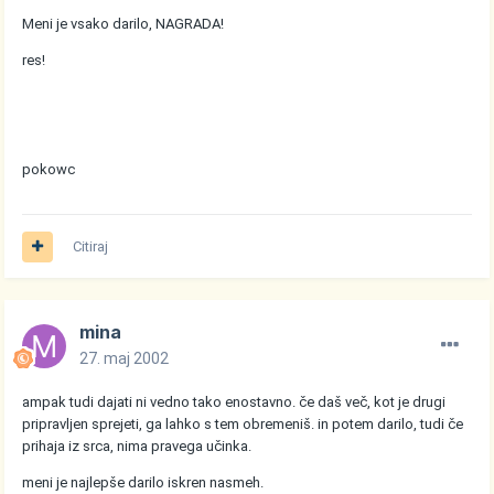
Meni je vsako darilo, NAGRADA!
res!
pokowc
Citiraj
mina
27. maj 2002
ampak tudi dajati ni vedno tako enostavno. če daš več, kot je drugi
pripravljen sprejeti, ga lahko s tem obremeniš. in potem darilo, tudi če
prihaja iz srca, nima pravega učinka.
meni je najlepše darilo iskren nasmeh.