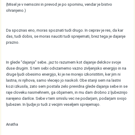
(Misel je v nemscini in prevod je po spominu, vendar je bistvo
ohranjeno.)
Da spoznas eno, moras spoznati tudi drugo. In ceprav je res, da kar
das, tudi dobis, se moras nauciti tudi sprejemati, brez tega je dajanje
prazno.
In glede "dajanja" sebe...jaz to razumem kot dajanje delckov svoje
duse drugim. S tem sebi odvzamemo vazno zivljenjsko energijo in na
druge ljudi obesimo energijo, ki je ne morejo izkoristitim, ker jim ni
lastna, ni njihova, samo vlecejo jo naokoli. Obe stanji sem na lastni
kozi izkusila, zato sem postala zelo previdna glede dajanja sebe in se
raje cloveku nasmehnem, ga objamem, in mu dam drobno z ljubeznijo
narejeno darilce. Sebe v tem smislu vec ne podarjam, podarjam svojo
ljubezen. In ljudje jo tudi z vecjim veseljem sprejemajo.
Anatha