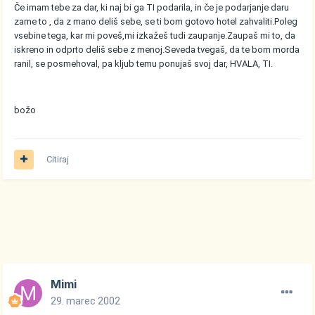
Če imam tebe za dar, ki naj bi ga TI podarila, in če je podarjanje daru
zame to , da z mano deliš sebe, se ti bom gotovo hotel zahvaliti.Poleg
vsebine tega, kar mi poveš,mi izkažeš tudi zaupanje.Zaupaš mi to, da
iskreno in odprto deliš sebe z menoj.Seveda tvegaš, da te bom morda
ranil, se posmehoval, pa kljub temu ponujaš svoj dar, HVALA, TI.
božo
Citiraj
Mimi
29. marec 2002