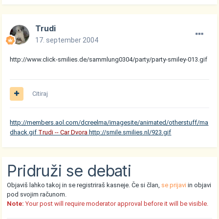
Trudi
17. september 2004
http://www.click-smilies.de/sammlung0304/party/party-smiley-013.gif
Citiraj
http://members.aol.com/dcreelma/imagesite/animated/otherstuff/ma
dhack.gif
Trudi -- Car Dvora
http://smile.smilies.nl/923.gif
Pridruži se debati
Objaviš lahko takoj in se registriraš kasneje. Če si član,
se prijavi
in objavi
pod svojim računom.
Note:
Your post will require moderator approval before it will be visible.