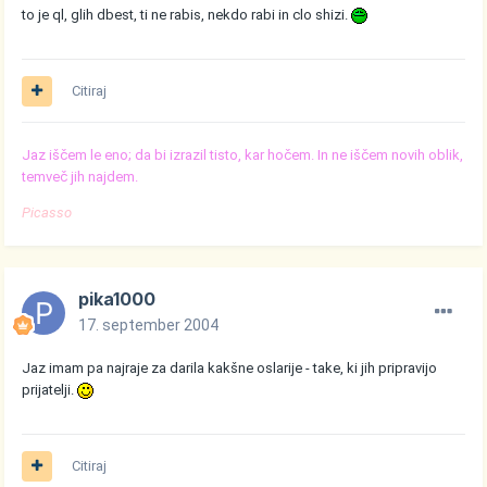
to je ql, glih dbest, ti ne rabis, nekdo rabi in clo shizi.
Citiraj
Jaz iščem le eno; da bi izrazil tisto, kar hočem. In ne iščem novih oblik,
temveč jih najdem.
Picasso
pika1000
17. september 2004
Jaz imam pa najraje za darila kakšne oslarije - take, ki jih pripravijo
prijatelji.
Citiraj