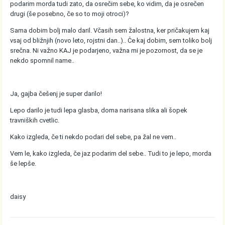
podarim morda tudi zato, da osrečim sebe, ko vidim, da je osrečen
drugi (še posebno, če so to moji otroci)?
Sama dobim bolj malo daril. Včasih sem žalostna, ker pričakujem kaj
vsaj od bližnjih (novo leto, rojstni dan..).. Če kaj dobim, sem toliko bolj
srečna. Ni važno KAJ je podarjeno, važna mi je pozornost, da se je
nekdo spomnil name..
Ja, gajba češenj je super darilo!
Lepo darilo je tudi lepa glasba, doma narisana slika ali šopek
travniških cvetlic.
Kako izgleda, če ti nekdo podari del sebe, pa žal ne vem..
Vem le, kako izgleda, če jaz podarim del sebe.. Tudi to je lepo, morda
še lepše.
daisy