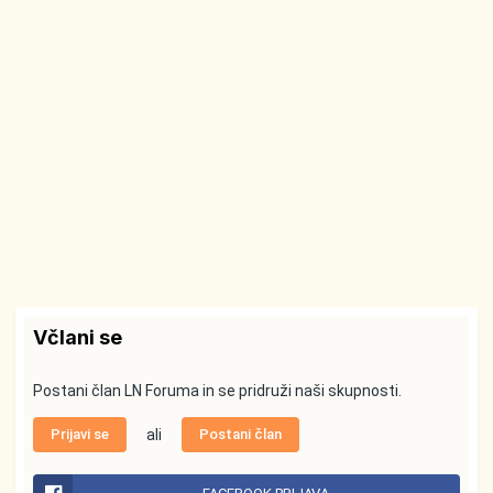
Včlani se
Postani član LN Foruma in se pridruži naši skupnosti.
Prijavi se
ali
Postani član