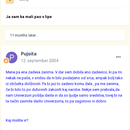
Ja sam ka mali pao s lipe
11 months later...
Pujsita
12. september 2004
Mene pa ena zadeva zanima. V dar sem dobila eno zadevico, ki pa mi
nekak ne paše, v smilsu da ni bilo podarjeno od srca, ampak bolj tako
iz občutka dolžnosti. Pa bi jaz to zadevo komu dala , pa me zanima,
če bi bilo to po duhovnih zakonih kaj narobe. Nekje sem prebrala,da
nam Univerzum pošilja darila in da so ljudje samo sredstva, torej bi na
ta način zavrnila darilo Univerzuma, to pa zagotovo ni dobro.
Kaj mislite vi?