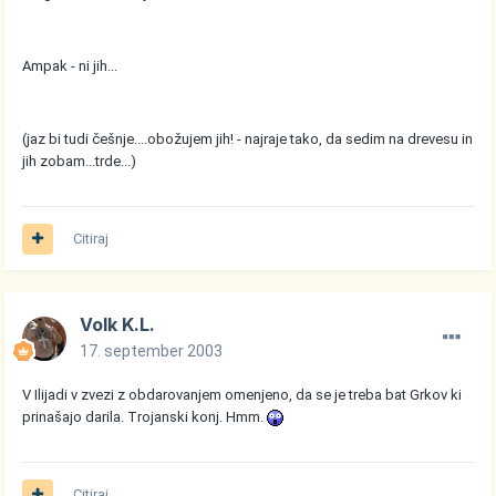
Ampak - ni jih...
(jaz bi tudi češnje....obožujem jih! - najraje tako, da sedim na drevesu in
jih zobam...trde...)
Citiraj
Volk K.L.
17. september 2003
V Ilijadi v zvezi z obdarovanjem omenjeno, da se je treba bat Grkov ki
prinašajo darila. Trojanski konj. Hmm.
Citiraj