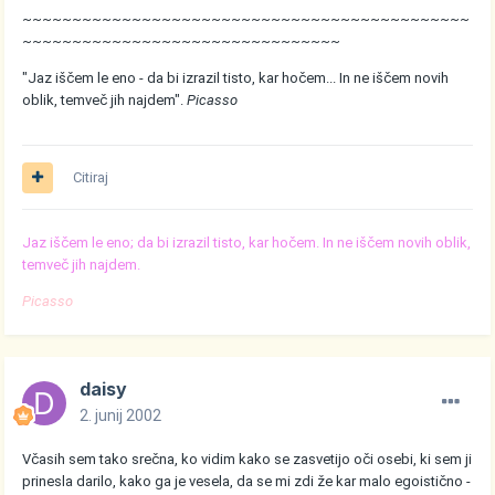
~~~~~~~~~~~~~~~~~~~~~~~~~~~~~~~~~~~~~~~~~~~~~
~~~~~~~~~~~~~~~~~~~~~~~~~~~~~~~~
"Jaz iščem le eno - da bi izrazil tisto, kar hočem... In ne iščem novih
oblik, temveč jih najdem".
Picasso
Citiraj
Jaz iščem le eno; da bi izrazil tisto, kar hočem. In ne iščem novih oblik,
temveč jih najdem.
Picasso
daisy
2. junij 2002
Včasih sem tako srečna, ko vidim kako se zasvetijo oči osebi, ki sem ji
prinesla darilo, kako ga je vesela, da se mi zdi že kar malo egoistično -