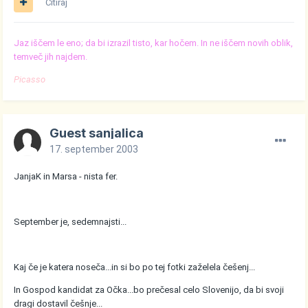
Citiraj
Jaz iščem le eno; da bi izrazil tisto, kar hočem. In ne iščem novih oblik,
temveč jih najdem.
Picasso
Guest sanjalica
17. september 2003
JanjaK in Marsa - nista fer.
September je, sedemnajsti...
Kaj če je katera noseča...in si bo po tej fotki zaželela češenj...
In Gospod kandidat za Očka...bo prečesal celo Slovenijo, da bi svoji
dragi dostavil češnje...