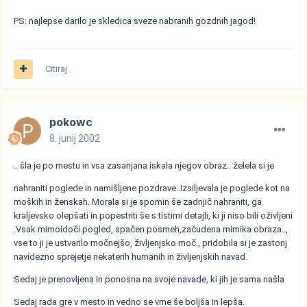
PS: najlepse darilo je skledica sveze nabranih gozdnih jagod!
Citiraj
pokowc
8. junij 2002
.. šla je po mestu in vsa zasanjana iskala njegov obraz.. želela si je
nahraniti poglede in namišljene pozdrave. Izsiljevala je poglede kot na
moških in ženskah. Morala si je spomin še zadnjič nahraniti, ga
kraljevsko olepšati in popestriti še s tistimi detajli, ki ji niso bili oživljeni
.Vsak mimoidoči pogled, spačen posmeh,začudena mimika obraza..,
vse to ji je ustvarilo močnejšo, življenjsko moč , pridobila si je zastonj
navidezno sprejetje nekaterih humanih in življenjskih navad.
Sedaj je prenovljena in ponosna na svoje navade, ki jih je sama našla
Sedaj rada gre v mesto in vedno se vrne še boljša in lepša.