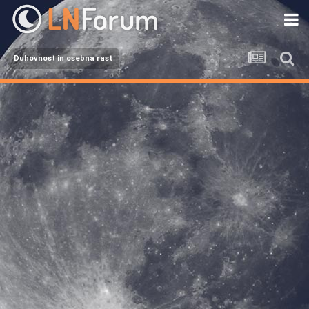
Duhovnost in osebna rast