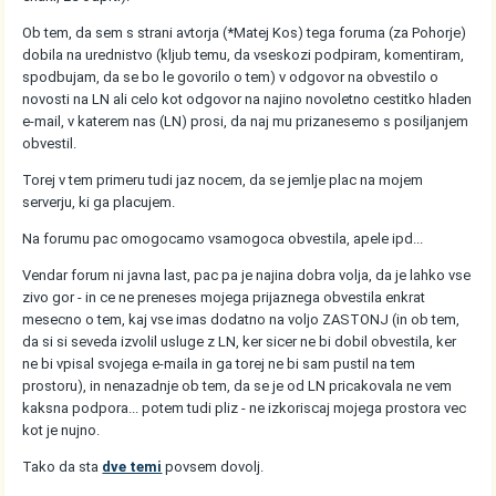
Ob tem, da sem s strani avtorja (*Matej Kos) tega foruma (za Pohorje)
dobila na urednistvo (kljub temu, da vseskozi podpiram, komentiram,
spodbujam, da se bo le govorilo o tem) v odgovor na obvestilo o
novosti na LN ali celo kot odgovor na najino novoletno cestitko hladen
e-mail, v katerem nas (LN) prosi, da naj mu prizanesemo s posiljanjem
obvestil.
Torej v tem primeru tudi jaz nocem, da se jemlje plac na mojem
serverju, ki ga placujem.
Na forumu pac omogocamo vsamogoca obvestila, apele ipd...
Vendar forum ni javna last, pac pa je najina dobra volja, da je lahko vse
zivo gor - in ce ne preneses mojega prijaznega obvestila enkrat
mesecno o tem, kaj vse imas dodatno na voljo ZASTONJ (in ob tem,
da si si seveda izvolil usluge z LN, ker sicer ne bi dobil obvestila, ker
ne bi vpisal svojega e-maila in ga torej ne bi sam pustil na tem
prostoru), in nenazadnje ob tem, da se je od LN pricakovala ne vem
kaksna podpora... potem tudi pliz - ne izkoriscaj mojega prostora vec
kot je nujno.
Tako da sta
dve temi
povsem dovolj.