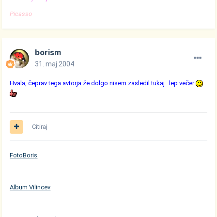
Picasso
borism
31. maj 2004
Hvala, čeprav tega avtorja že dolgo nisem zasledil tukaj...lep večer
Citiraj
FotoBoris
Album Vilincev