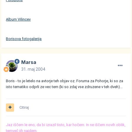
Album Vilincev
Borisova fotogalerija
Marsa
31. maj 2004
Boris - to je letelo na avtorje teh objav oz. Foruma za Pohorje, ki so za
isto tematiko odprli ze vec tem (ki so zdaj vse zdruzene v teh dveh)...
Citiraj
Jaz iščem le eno; da bi izrazil tisto, kar hočem. In ne iščem novih oblik,
temveč jih najdem.