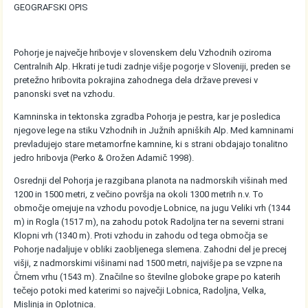
GEOGRAFSKI OPIS
Pohorje je največje hribovje v slovenskem delu Vzhodnih oziroma
Centralnih Alp. Hkrati je tudi zadnje višje pogorje v Sloveniji, preden se
pretežno hribovita pokrajina zahodnega dela države prevesi v
panonski svet na vzhodu.
Kamninska in tektonska zgradba Pohorja je pestra, kar je posledica
njegove lege na stiku Vzhodnih in Južnih apniških Alp. Med kamninami
prevladujejo stare metamorfne kamnine, ki s strani obdajajo tonalitno
jedro hribovja (Perko & Orožen Adamič 1998).
Osrednji del Pohorja je razgibana planota na nadmorskih višinah med
1200 in 1500 metri, z večino površja na okoli 1300 metrih n.v. To
območje omejuje na vzhodu povodje Lobnice, na jugu Veliki vrh (1344
m) in Rogla (1517 m), na zahodu potok Radoljna ter na severni strani
Klopni vrh (1340 m). Proti vzhodu in zahodu od tega območja se
Pohorje nadaljuje v obliki zaobljenega slemena. Zahodni del je precej
višji, z nadmorskimi višinami nad 1500 metri, najvišje pa se vzpne na
Črnem vrhu (1543 m). Značilne so številne globoke grape po katerih
tečejo potoki med katerimi so največji Lobnica, Radoljna, Velka,
Mislinja in Oplotnica.