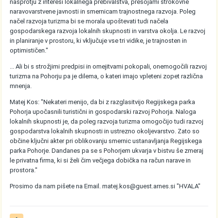
nasprotju z interesi lokalnega prebivalstva, presojami strokovne
naravovarstvene javnosti in smernicam trajnostnega razvoja. Poleg
načel razvoja turizma bi se morala upoštevati tudi načela
gospodarskega razvoja lokalnih skupnosti in varstva okolja. Le razvoj
in planiranje v prostoru, ki vključuje vse tri vidike, je trajnosten in
optimističen."
... Ali bi s strožjimi predpisi in omejitvami pokopali, onemogočili razvoj
turizma na Pohorju pa je dilema, o kateri imajo vpleteni zopet različna
mnenja.
Matej Kos: "Nekateri menijo, da bi z razglasitvijo Regijskega parka
Pohorja upočasnili turistični in gospodarski razvoj Pohorja. Naloga
lokalnih skupnosti je, da poleg razvoja turizma omogočijo tudi razvoj
gospodarstva lokalnih skupnosti in ustrezno okoljevarstvo. Zato so
občine ključni akter pri oblikovanju smernic ustanavljanja Regijskega
parka Pohorje. Dandanes pa se s Pohorjem ukvarja v bistvu še zmeraj
le privatna firma, ki si želi čim večjega dobička na račun narave in
prostora."
Prosimo da nam pišete na Email. matej.kos@guest.arnes.si "HVALA"