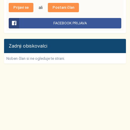
Prijavi se
ali
Postani član
FACEBOOK PRIJAVA
Zadnji obiskovalci
Noben član si ne ogleduje te strani.