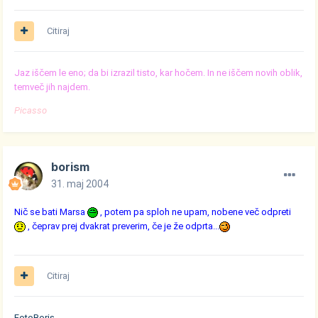
Citiraj
Jaz iščem le eno; da bi izrazil tisto, kar hočem. In ne iščem novih oblik,
temveč jih najdem.
Picasso
borism
31. maj 2004
Nič se bati Marsa
, potem pa sploh ne upam, nobene več odpreti
, čeprav prej dvakrat preverim, če je že odprta...
Citiraj
FotoBoris