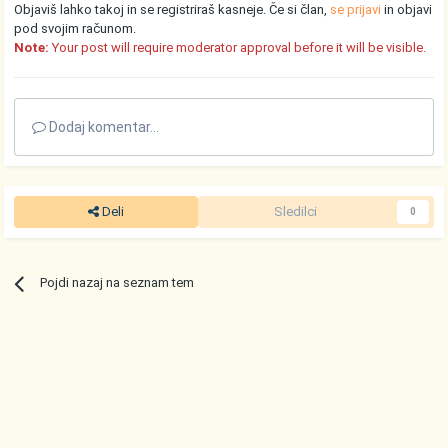
Objaviš lahko takoj in se registriraš kasneje. Če si član,
se prijavi
in objavi
pod svojim računom.
Note:
Your post will require moderator approval before it will be visible.
Dodaj komentar...
Deli
Sledilci
0
Pojdi nazaj na seznam tem