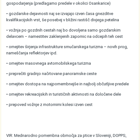
gospodarjenja (predlagamo predele v okolici Osankarice)
• gozdarske dejavnosti naj se izvajajo izven časa gnezditve
kvalifikacijskih vrst, še posebej v bližini rastišč divjega petelina
• vožnja po gozdnih cestah naj bo dovoljena samo gozdarskim
delavcem – namestitev zaklenjenih zapornic na odcepih teh cest
• omejitev širjenja infrastrukture smučarskega turizma – novih prog,
nameščanja reflektorjev ipd.
• omejitev masovnega avtomobilskega turizma
• preprečiti gradnjo načrtovane panoramske ceste
• omejitev dostopa na najpomembnejše in najbolj občutljive predele
• omejitev rekreacijskih in turističnih aktivnosti na določene dele
• prepoved vožnje z motornimi kolesi izven cest
VIR: Mednarodno pomembna območja za ptice v Sloveniji, DOPPS,