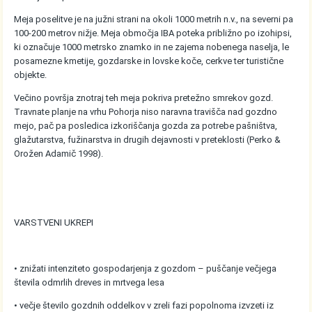
Meja poselitve je na južni strani na okoli 1000 metrih n.v., na severni pa
100-200 metrov nižje. Meja območja IBA poteka približno po izohipsi,
ki označuje 1000 metrsko znamko in ne zajema nobenega naselja, le
posamezne kmetije, gozdarske in lovske koče, cerkve ter turistične
objekte.
Večino površja znotraj teh meja pokriva pretežno smrekov gozd.
Travnate planje na vrhu Pohorja niso naravna travišča nad gozdno
mejo, pač pa posledica izkoriščanja gozda za potrebe pašništva,
glažutarstva, fužinarstva in drugih dejavnosti v preteklosti (Perko &
Orožen Adamič 1998).
VARSTVENI UKREPI
• znižati intenziteto gospodarjenja z gozdom – puščanje večjega
števila odmrlih dreves in mrtvega lesa
• večje število gozdnih oddelkov v zreli fazi popolnoma izvzeti iz