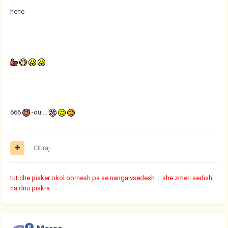
hehe
666
-ou....
Citiraj
tut che pisker okol obrnesh pa se nanga vsedesh.....she zmeri sedish
na dnu piskra