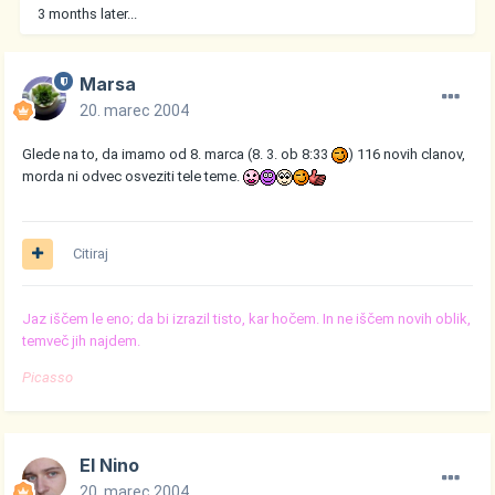
3 months later...
Marsa
20. marec 2004
Glede na to, da imamo od 8. marca (8. 3. ob 8:33
) 116 novih clanov,
morda ni odvec osveziti tele teme.
Citiraj
Jaz iščem le eno; da bi izrazil tisto, kar hočem. In ne iščem novih oblik,
temveč jih najdem.
Picasso
El Nino
20. marec 2004