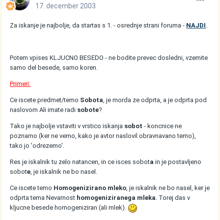
17. december 2003
Za iskanje je najbolje, da startas s 1. - osrednje strani foruma -
NAJDI
.
Potem vpises KLJUCNO BESEDO - ne bodite prevec dosledni, vzemite
samo del besede, samo koren.
Primeri:
Ce iscete predmet/temo
Sobota
, je morda ze odprta, a je odprta pod
naslovom Ali imate radi
sobote
?
Tako je najbolje vstaviti v vrstico iskanja
sobot
- koncnice ne
poznamo (ker ne vemo, kako je avtor naslovil obravnavano temo),
tako jo 'odrezemo'.
Res je iskalnik tu zelo natancen, in ce isces sobot
a
in je postavljeno
sobot
e
, je iskalnik ne bo nasel.
Ce iscete temo
Homogenizirano mleko
, je iskalnik ne bo nasel, ker je
odprta tema Nevarnost
homogeniziranega mleka
. Torej das v
kljucne besede homogeniziran (ali mlek).