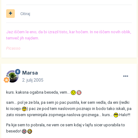
Citiraj
Jaz iščem le eno; da bi izrazil tisto, kar hočem. In ne iščem novih oblik,
temveč jih najdem.
Picasso
Marsa
2. julij 2005
kurs. kaksna ogabna beseda, vem...
sam... pol je ze bla, pa sem jo pac pustila, ker sem vedla, da eni (redki
ki iscejo
) pac ze pod tem naslovom poznajo in bodo tako iskali, pa
zato nisem spreminjala zoprnega naslova groznega... kurs...
Halo!!!
Pa kje sem to pobrala, ne vem ce sem kdaj v lajfu sicer uporabila to
besedo!