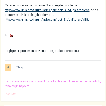
Ce iscemo z iskalnikom temo Sreca, najdemo 4 teme:
http://www.lunin.net/forum/index.php?act=S...&highlite=sreca
, ce pa
damo v iskalnik sreča, jih dobimo 10:
http://www.lunin.net/forum/index.php?act=S...ighlite=sre%E8a
Itd.
Poglejte si, prosim, in preverite. Res je takole preprosto.
Citiraj
Jaz iščem le eno; da bi izrazil tisto, kar hočem. In ne iščem novih oblik,
temveč jih najdem.
Picasso