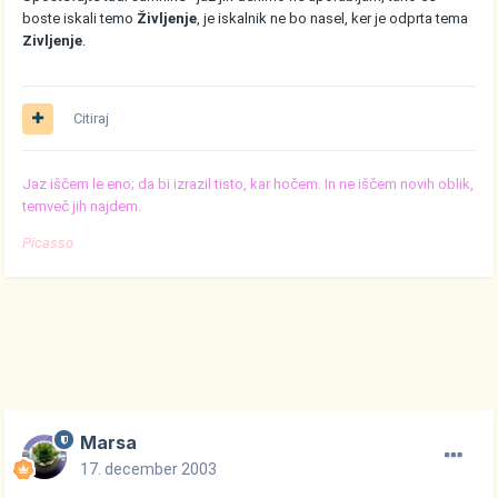
boste iskali temo
Življenje
, je iskalnik ne bo nasel, ker je odprta tema
Zivljenje
.
Citiraj
Jaz iščem le eno; da bi izrazil tisto, kar hočem. In ne iščem novih oblik,
temveč jih najdem.
Picasso
Marsa
17. december 2003