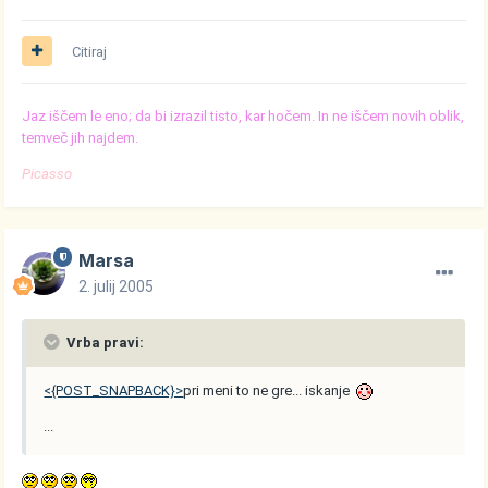
Citiraj
Jaz iščem le eno; da bi izrazil tisto, kar hočem. In ne iščem novih oblik,
temveč jih najdem.
Picasso
Marsa
2. julij 2005
Vrba pravi:
<{POST_SNAPBACK}>
pri meni to ne gre... iskanje
...