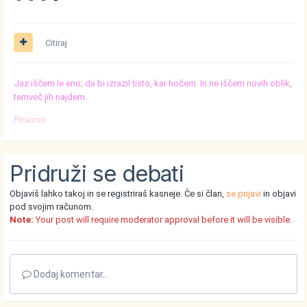
Citiraj
Jaz iščem le eno; da bi izrazil tisto, kar hočem. In ne iščem novih oblik,
temveč jih najdem.
Picasso
Pridruži se debati
Objaviš lahko takoj in se registriraš kasneje. Če si član,
se prijavi
in objavi
pod svojim računom.
Note:
Your post will require moderator approval before it will be visible.
Dodaj komentar...