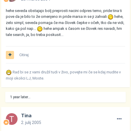
hehe seveda obstajajo bolj preprosti nacini odpres temo, pride tina ti
pove da je bilo to že omenjeno in pride marsa in se ji zahvali
hehe,
zelo simpl, seveda pomaga če ma človek čepke v očeh, tko da ne vidi,
kako ga pol nap...
hehe ampak s časom se človek res navadi, hm
tale search, ja, bo treba poskusit...
Citiraj
Rad bi se z vami družil tudi v živo, povejte mi če se kdaj mudite v
moji okolici LJ, Moste.
1 year later...
Tina
2. julij 2005