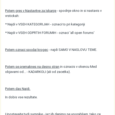
Potem gres v Nastavitve za Iskanje
- spodnje okno in si nastavis v
vrstickah:
* Najdi v VSEH KATEGORIJAH - oznaci to pri kategoriji
* Najdi v VSEH ODPRTIH FORUMIH - oznaci 'all open forums'
Potem oznaci spodaj krogec
- najdi SAMO V NASLOVU TEME.
Potem se premaknes na desno stran
in oznacis v okencu Med
objavami od... - KADARKOLI (ali od zacetka).
Potem das Najdi.
In dobis vse rezultate.
Upostevajte tudi sumnike - jaz jih denimo ne uporabljam, tako ce