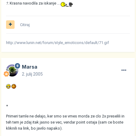
:!: Krasna navodila za iskanje ...
Citiraj
http://www.lunin.net/forum/style_emoticons/default/71.gif
Marsa
2. julij 2005
*
Primeri tamle ne delajo, ker smo se vmes morda ze clo 2x preselili in
teh tem je zdaj itak jasno se vec, vendar point ostaja (sam ce boste
kliknili na link, bo javilo napako).