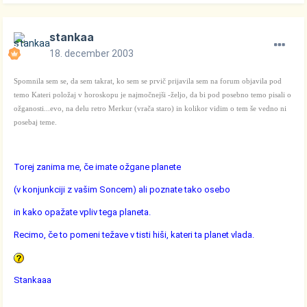
stankaa
18. december 2003
Spomnila sem se, da sem takrat, ko sem se prvič prijavila sem na forum objavila pod
temo Kateri položaj v horoskopu je najmočnejši -željo, da bi pod posebno temo pisali o
ožganosti...evo, na delu retro Merkur (vrača staro) in kolikor vidim o tem še vedno ni
posebaj teme.
Torej zanima me, če imate ožgane planete
(v konjunkciji z vašim Soncem) ali poznate tako osebo
in kako opažate vpliv tega planeta.
Recimo, če to pomeni težave v tisti hiši, kateri ta planet vlada.
Stankaaa