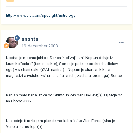
http://www.lulu.com/spotlight/astrology
ananta
19. december 2003
Neptun je mochnejshi od Sonca in blizhji Luni. Neptun deluje iz
krunske "cakre" (tam ni cakre), Sonce je pa ta napachni (hudichev
ego) v srchani cakri (YAM mantra;)... Neptun je charovnik kater
magnetizira (vsishe, vsiha...anulira, vnichi, zachara, premaga) Sonce-
Rabish malo kabalistike od Shimoun Zev ben Ha-Levi;))) saj tega bo
na Chopovi???
Naslednje ti razlagam planetarno kabalistiko Alan Forda (Alan je
Venera, samo lep;))))