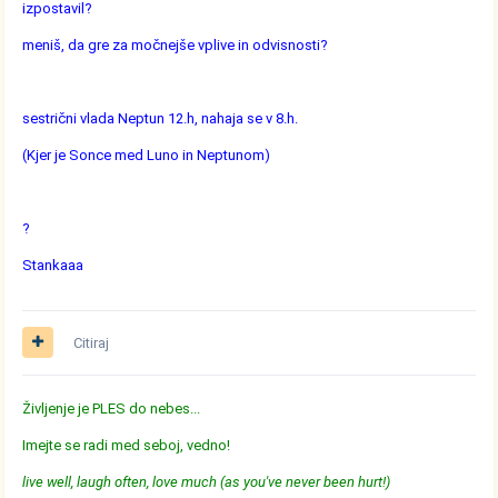
izpostavil?
meniš, da gre za močnejše vplive in odvisnosti?
sestrični vlada Neptun 12.h, nahaja se v 8.h.
(Kjer je Sonce med Luno in Neptunom)
?
Stankaaa
Citiraj
Življenje je PLES do nebes...
Imejte se radi med seboj, vedno!
live well, laugh often, love much (as you've never been hurt!)