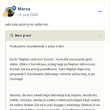
Marsa
16. junij 2008
sele zdaj sploh prvic vidla tole...
Bern pravi:
Poskusimo ne pretiravati v zvezi s tem.
Da bi "Neptun vzel moč Soncu", mora biti sonce prav grdo
slabo, šibko v horoskopu, poleg tega pa Neptun zeloooooo
močan, kar pa je bolj poredkoma. Tako Neptun daje svoj
prispevek k Sončevemu delovanju oziroma vpliva nanj, ni pa
močnejši.
Recimo, da smo zaradi tega delovanja bolj nejasni, neodločni,
mehki, smotani, vendar je oseba s takim položajem kljub vsemu
še vedno Strelec (če se to pač dogaja v znamenju Strelca) in ne
kar naenkrat Riba - kar bi se zgodilo, če bi "Neptun vzel moč