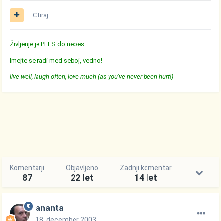
Citiraj
Življenje je PLES do nebes...
Imejte se radi med seboj, vedno!
live well, laugh often, love much (as you've never been hurt!)
Komentarji
Objavljeno
Zadnji komentar
87
22 let
14 let
ananta
18. december 2003