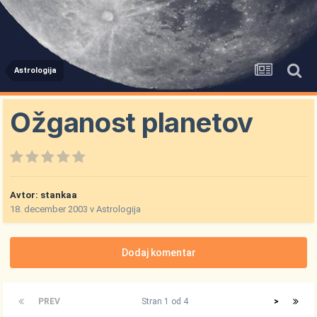
Astrologija
Ožganost planetov
Avtor:
stankaa
18. december 2003
v
Astrologija
Dodaj komentar
PREV
Stran 1 od 4
>