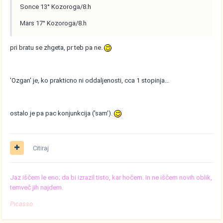
Sonce 13° Kozoroga/8.h
Mars 17° Kozoroga/8.h
pri bratu se zhgeta, pr teb pa ne.
'Ozgan' je, ko prakticno ni oddaljenosti, cca 1 stopinja...
ostalo je pa pac konjunkcija ('sam').
Citiraj
Jaz iščem le eno; da bi izrazil tisto, kar hočem. In ne iščem novih oblik,
temveč jih najdem.
Picasso