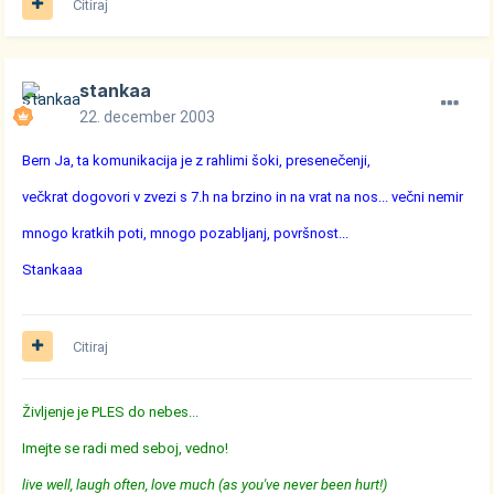
Citiraj
stankaa
22. december 2003
Bern Ja, ta komunikacija je z rahlimi šoki, presenečenji,
večkrat dogovori v zvezi s 7.h na brzino in na vrat na nos... večni nemir
mnogo kratkih poti, mnogo pozabljanj, površnost...
Stankaaa
Citiraj
Življenje je PLES do nebes...
Imejte se radi med seboj, vedno!
live well, laugh often, love much (as you've never been hurt!)