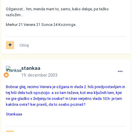
Ožganost... hm, menda mam to, samo, kako deluje, pa težko
razložim...
Merkur 21 Venera 21 Sonce 24 Kozoroga.
Citiraj
stankaa
19. december 2003
Bobnar glej, recimo Venera je ožgana in vlada 2. hiši predpostavljam in
tej hiši dela tudi opozicijo- a so tam težave, kot ena ključnih tem, kjer
ne gre gladko v življenju te osebe? in Uran verjetno vlada 10.h- je tam
kakšna ovira? ker praviš, da to osebo poznaš?
Stankaaa