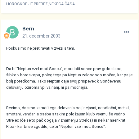
HOROSKOP JE PREREZ,NEKEGA ČASA.
Bern
21. december 2003
Poskusimo ne pretiravati v zvezi s tem.
Da bi "Neptun vzel moč Soncu", mora biti sonce prav grdo slabo,
šibko v horoskopu, poleg tega pa Neptun zeloooooo močan, kar pa je
bolj poredkoma. Tako Neptun daje svoj prispevek k Sončevemu
delovanju oziroma vpliva nanj, ni pa močnejši.
Recimo, da smo zaradi tega delovanja bolj nejasni, neodločni, mehki,
smotani, vendar je oseba s takim položajem kljub vsemu še vedno
Strelec (če se to pač dogaja v znamenju Strelca) in ne kar naenkrat
Riba - kar bi se zgodilo, če bi "Neptun vzel moč Soncu".