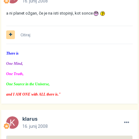
16. junij 2008
a ni planet ožgan, če je na isti stopinji, kot sonce
Citiraj
There is
One Mind,
One Truth,
One Source in the Universe,
and I AM ONE with ALL there is."
klarus
16. junij 2008