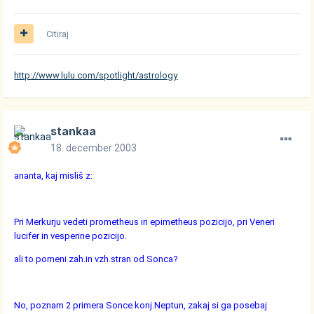
Citiraj
http://www.lulu.com/spotlight/astrology
stankaa
18. december 2003
ananta, kaj misliš z:
Pri Merkurju vedeti prometheus in epimetheus pozicijo, pri Veneri
lucifer in vesperine pozicijo.
ali to pomeni zah.in vzh.stran od Sonca?
No, poznam 2 primera Sonce konj.Neptun, zakaj si ga posebaj