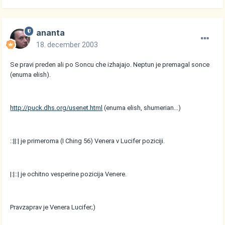
ananta
18. december 2003
Se pravi preden ali po Soncu che izhajajo. Neptun je premagal sonce
(enuma elish).
http://puck.dhs.org/usenet.html
(enuma elish, shumerian...)
::||:| je primeroma (I Ching 56) Venera v Lucifer poziciji.
|:|::| je ochitno vesperine pozicija Venere.
Pravzaprav je Venera Lucifer;)