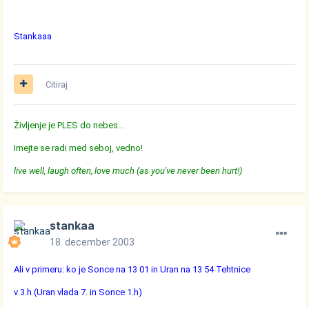
Stankaaa
Citiraj
Življenje je PLES do nebes...
Imejte se radi med seboj, vedno!
live well, laugh often, love much (as you've never been hurt!)
stankaa
18. december 2003
Ali v primeru: ko je Sonce na 13 01 in Uran na 13 54 Tehtnice
v 3.h (Uran vlada 7. in Sonce 1.h)