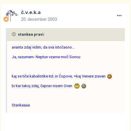
č.v.e.k.a
20. december 2003
stankaa pravi:
ananta zdaj vidim, da sva istočasno...
Ja, razumem- Neptun vzame moč Soncu
kaj se tiče kabalistike itd. in Čopove, +kaj Venere zraven
bi kar takoj zdaj, čeprav nisem Oven
Stankaaaa