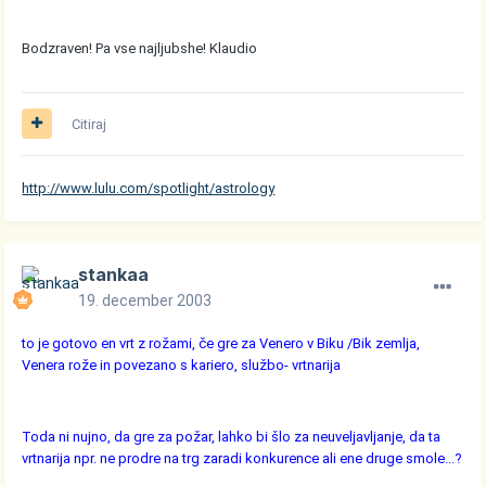
Bodzraven! Pa vse najljubshe! Klaudio
Citiraj
http://www.lulu.com/spotlight/astrology
stankaa
19. december 2003
to je gotovo en vrt z rožami, če gre za Venero v Biku /Bik zemlja,
Venera rože in povezano s kariero, službo- vrtnarija
Toda ni nujno, da gre za požar, lahko bi šlo za neuveljavljanje, da ta
vrtnarija npr. ne prodre na trg zaradi konkurence ali ene druge smole...?