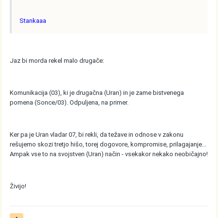
Stankaaa
Jaz bi morda rekel malo drugače:
Komunikacija (03), ki je drugačna (Uran) in je zame bistvenega
pomena (Sonce/03). Odpuljena, na primer.
Ker pa je Uran vladar 07, bi rekli, da težave in odnose v zakonu
rešujemo skozi tretjo hišo, torej dogovore, kompromise, prilagajanje...
Ampak vse to na svojstven (Uran) način - vsekakor nekako neobičajno!
Živijo!