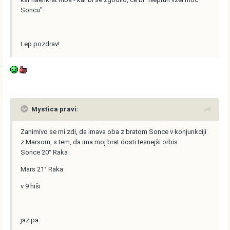
Soncu".
Lep pozdrav!
Mystica pravi:
Zanimivo se mi zdi, da imava oba z bratom Sonce v konjunkciji
z Marsom, s tem, da ima moj brat dosti tesnejši orbis
Sonce 20° Raka
Mars 21° Raka
v 9 hiši
jaz pa: