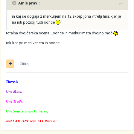
Amis pravi:
in kaj se dogaja z merkurjem na 12 škorpijona v tretji hiši, kjer je
na isti poziciji tudi sonce
totalna dvojčarska scena....sonce in merkur imata dvojno moč
tak kot pri men venera in sonce
Citiraj
There is
One Mind,
One Truth,
One Source in the Universe,
and I AM ONE with ALL there is."