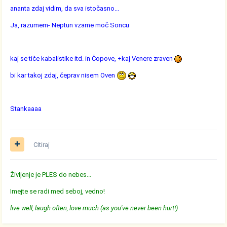
ananta zdaj vidim, da sva istočasno...
Ja, razumem- Neptun vzame moč Soncu
kaj se tiče kabalistike itd. in Čopove, +kaj Venere zraven
bi kar takoj zdaj, čeprav nisem Oven
Stankaaaa
Citiraj
Življenje je PLES do nebes...
Imejte se radi med seboj, vedno!
live well, laugh often, love much (as you've never been hurt!)