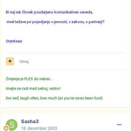
Bi naj tak človek poudarjeno komunikativen seveda,
-imel težave pri pojavljanju v javnosti, v zakonu, s partnerji?
Stankaaa
Citiraj
Življenje je PLES do nebes...
Imejte se radi med seboj, vedno!
live well, laugh often, love much (as you've never been hurt!)
Sasha3
18. december 2003