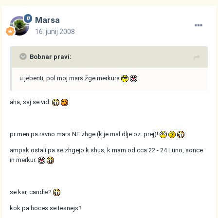
Marsa
16. junij 2008
Bobnar pravi:
u jebenti, pol moj mars žge merkura
aha, saj se vid.
pr men pa ravno mars NE zhge (k je mal dlje oz. prej)!
ampak ostali pa se zhgejo k shus, k mam od cca 22 - 24 Luno, sonce
in merkur.
se kar, candle?
kok pa hoces se tesnejs?