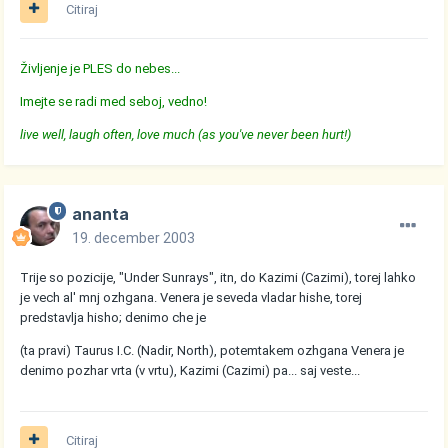
Citiraj
Življenje je PLES do nebes...
Imejte se radi med seboj, vedno!
live well, laugh often, love much (as you've never been hurt!)
ananta
19. december 2003
Trije so pozicije, "Under Sunrays", itn, do Kazimi (Cazimi), torej lahko
je vech al' mnj ozhgana. Venera je seveda vladar hishe, torej
predstavlja hisho; denimo che je
(ta pravi) Taurus I.C. (Nadir, North), potemtakem ozhgana Venera je
denimo pozhar vrta (v vrtu), Kazimi (Cazimi) pa... saj veste...
Citiraj