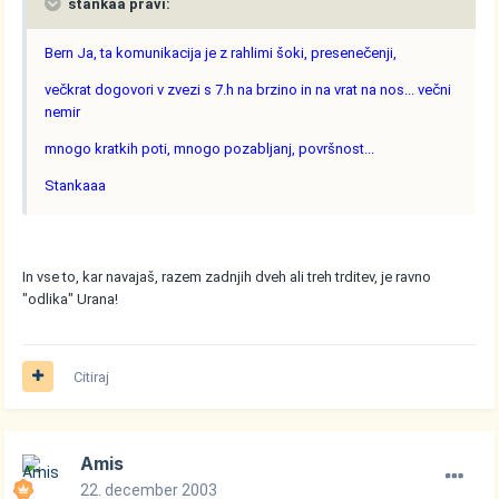
stankaa pravi:
Bern Ja, ta komunikacija je z rahlimi šoki, presenečenji,
večkrat dogovori v zvezi s 7.h na brzino in na vrat na nos... večni
nemir
mnogo kratkih poti, mnogo pozabljanj, površnost...
Stankaaa
In vse to, kar navajaš, razem zadnjih dveh ali treh trditev, je ravno
"odlika" Urana!
Citiraj
Amis
22. december 2003