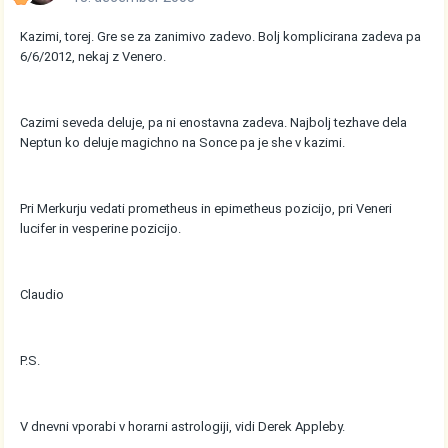
Kazimi, torej. Gre se za zanimivo zadevo. Bolj komplicirana zadeva pa
6/6/2012, nekaj z Venero.
Cazimi seveda deluje, pa ni enostavna zadeva. Najbolj tezhave dela
Neptun ko deluje magichno na Sonce pa je she v kazimi.
Pri Merkurju vedati prometheus in epimetheus pozicijo, pri Veneri
lucifer in vesperine pozicijo.
Claudio
P.S.
V dnevni vporabi v horarni astrologiji, vidi Derek Appleby.