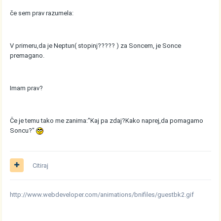
če sem prav razumela:
V primeru,da je Neptun( stopinj????? ) za Soncem, je Sonce
premagano.
Imam prav?
Če je temu tako me zanima:"Kaj pa zdaj?Kako naprej,da pomagamo
Soncu?"
Citiraj
http://www.webdeveloper.com/animations/bnifiles/guestbk2.gif