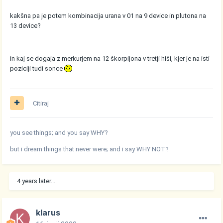
kakšna pa je potem kombinacija urana v 01 na 9 device in plutona na
13 device?
in kaj se dogaja z merkurjem na 12 škorpijona v tretji hiši, kjer je na isti
poziciji tudi sonce
Citiraj
you see things; and you say WHY?
but i dream things that never were; and i say WHY NOT?
4 years later...
klarus