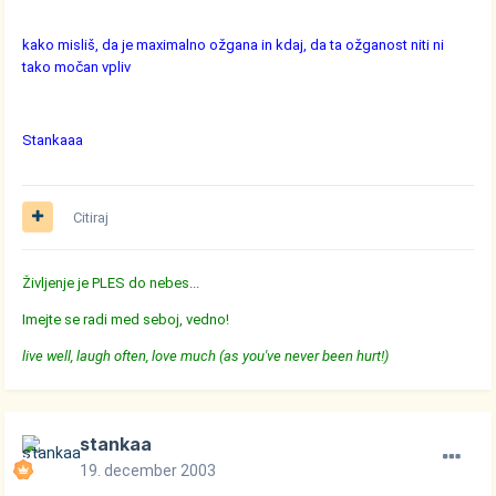
kako misliš, da je maximalno ožgana in kdaj, da ta ožganost niti ni
tako močan vpliv
Stankaaa
Citiraj
Življenje je PLES do nebes...
Imejte se radi med seboj, vedno!
live well, laugh often, love much (as you've never been hurt!)
stankaa
19. december 2003