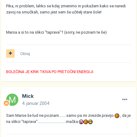
Pika, ni problem, lahko se kdaj zmenimo in pokažem kako se naredi
zavoj na smučkah, samo jest sem še učitelj stare šole!
Marsa a si to na slikci "taprava"? (sorry, ne poznam te še)
Citiraj
BOLEČINA JE KRIK TKIVA PO PRETOČNI ENERGIJI
Mick
4. januar 2004
Sam Marse še tud ne poznam........samo pa mi zvezde pravijo
, da je
na slikci "taprava"...............................mačka