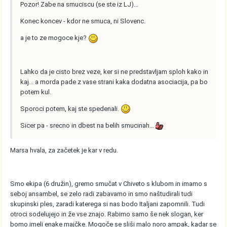
Pozor! Zabe na smuciscu (se ste iz LJ)...
Konec koncev - kdor ne smuca, ni Slovenc.
a je to ze mogoce kje?
Lahko da je cisto brez veze, ker si ne predstavljam sploh kako in
kaj... a morda pade z vase strani kaka dodatna asociacija, pa bo
potem kul.
Sporoci potem, kaj ste spedenali.
Sicer pa - srecno in dbest na belih smucinah...
Marsa hvala, za začetek je kar v redu.
Smo ekipa (6 družin), gremo smučat v Chiveto s klubom in imamo s
seboj ansambel, se zelo radi zabavamo in smo naštudirali tudi
skupinski ples, zaradi katerega si nas bodo Italjani zapomnili. Tudi
otroci sodelujejo in že vse znajo. Rabimo samo še nek slogan, ker
bomo imeli enake majčke. Mogoče se sliši malo noro ampak, kadar se