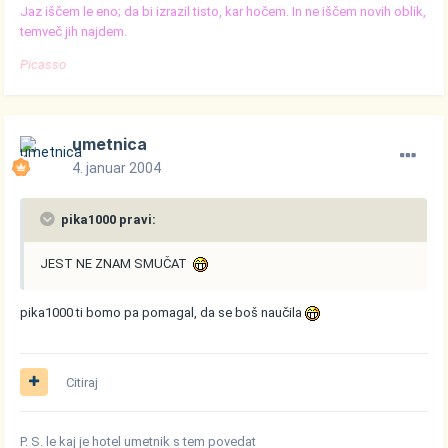
Jaz iščem le eno; da bi izrazil tisto, kar hočem. In ne iščem novih oblik,
temveč jih najdem.
Picasso
umetnica
4. januar 2004
pika1000 pravi:
JEST NE ZNAM SMUČAT
pika1000 ti bomo pa pomagal, da se boš naučila
Citiraj
P. S. le kaj je hotel umetnik s tem povedat