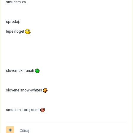
smucam za...
spredaj:
lepe noge!
sloven-ski fanati
slovene snow-whites
smucam, torej sem!
Citiraj