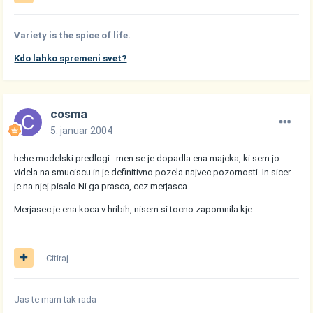
Variety is the spice of life.
Kdo lahko spremeni svet?
cosma
5. januar 2004
hehe modelski predlogi...men se je dopadla ena majcka, ki sem jo
videla na smuciscu in je definitivno pozela najvec pozornosti. In sicer
je na njej pisalo Ni ga prasca, cez merjasca.
Merjasec je ena koca v hribih, nisem si tocno zapomnila kje.
Citiraj
Jas te mam tak rada