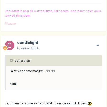
Jaz iščem le eno; da bi izrazil tisto, kar hočem. In ne iščem novih oblik,
temveč jih najdem.
Picasso
candlelight
6. januar 2004
astra pravi:
Pa fotka ne sme manjkat... x!x x!x
Astra
Ja, potem pa rabmo še fotografa! Upam, da se bo kdo javil!