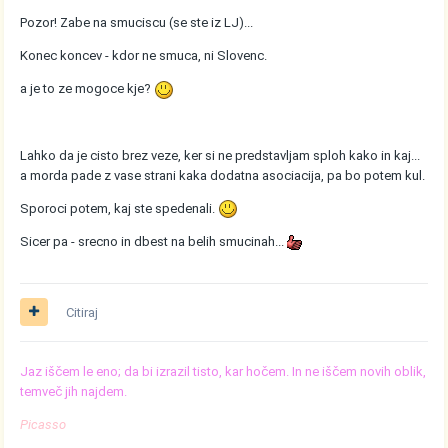
Pozor! Zabe na smuciscu (se ste iz LJ)...
Konec koncev - kdor ne smuca, ni Slovenc.
a je to ze mogoce kje?
Lahko da je cisto brez veze, ker si ne predstavljam sploh kako in kaj...
a morda pade z vase strani kaka dodatna asociacija, pa bo potem kul.
Sporoci potem, kaj ste spedenali.
Sicer pa - srecno in dbest na belih smucinah...
Citiraj
Jaz iščem le eno; da bi izrazil tisto, kar hočem. In ne iščem novih oblik,
temveč jih najdem.
Picasso