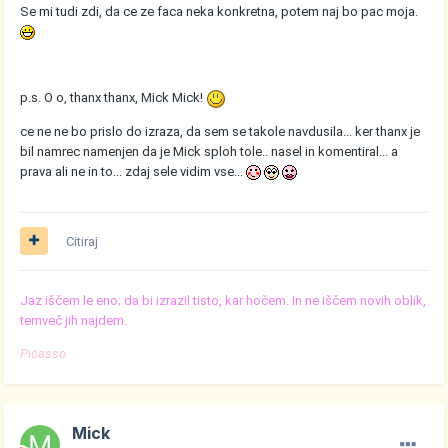
Se mi tudi zdi, da ce ze faca neka konkretna, potem naj bo pac moja.
p.s. O o, thanx thanx, Mick Mick!
ce ne ne bo prislo do izraza, da sem se takole navdusila... ker thanx je
bil namrec namenjen da je Mick sploh tole.. nasel in komentiral... a
prava ali ne in to... zdaj sele vidim vse...
Citiraj
Jaz iščem le eno; da bi izrazil tisto, kar hočem. In ne iščem novih oblik,
temveč jih najdem.
Picasso
Mick