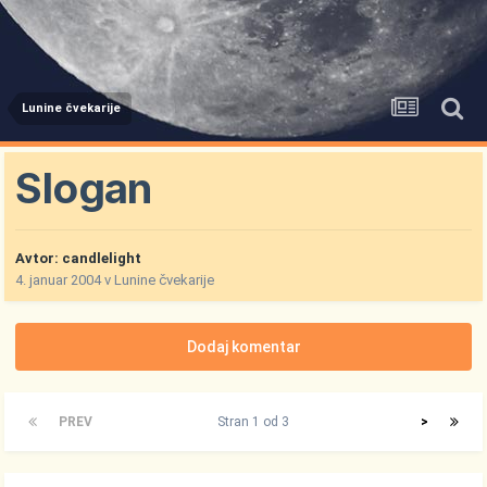
Lunine čvekarije
Slogan
Avtor:
candlelight
4. januar 2004
v
Lunine čvekarije
Dodaj komentar
PREV
Stran 1 od 3
>