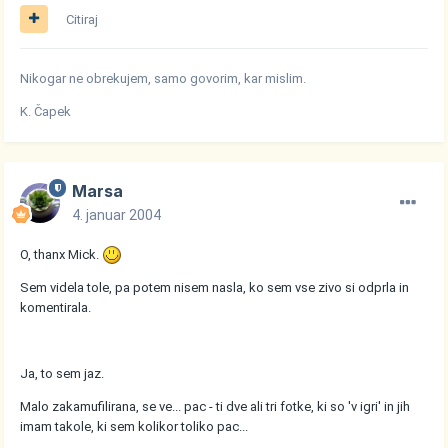
Citiraj
Nikogar ne obrekujem, samo govorim, kar mislim.
K. Čapek
Marsa
4. januar 2004
O, thanx Mick.
Sem videla tole, pa potem nisem nasla, ko sem vse zivo si odprla in
komentirala.
Ja, to sem jaz.
Malo zakamufilirana, se ve... pac - ti dve ali tri fotke, ki so 'v igri' in jih
imam takole, ki sem kolikor toliko pac...