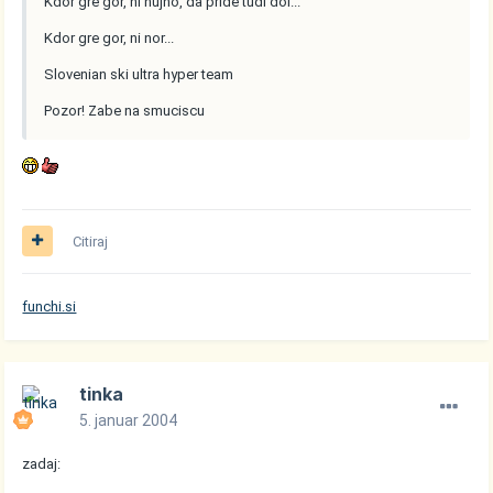
Kdor gre gor, ni nujno, da pride tudi dol...
Kdor gre gor, ni nor...
Slovenian ski ultra hyper team
Pozor! Zabe na smuciscu
Citiraj
funchi.si
tinka
5. januar 2004
zadaj: