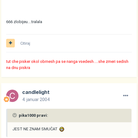
666 zlobijeu....tralala
Citiraj
tut che pisker okol obrnesh pa se nanga vsedesh.....she zmeri sedish
na dnu piskra
candlelight
4. januar 2004
pika1000 pravi:
JEST NE ZNAM SMUČAT