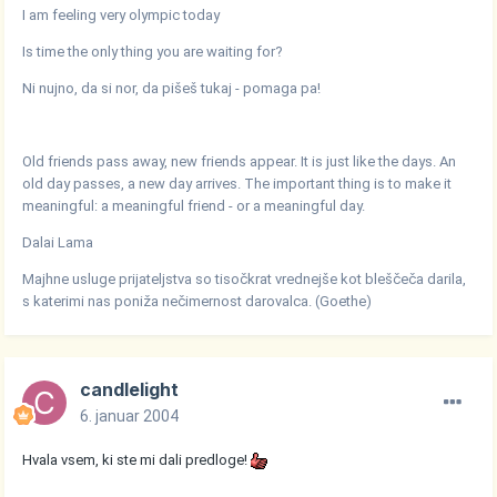
I am feeling very olympic today
Is time the only thing you are waiting for?
Ni nujno, da si nor, da pišeš tukaj - pomaga pa!
Old friends pass away, new friends appear. It is just like the days. An
old day passes, a new day arrives. The important thing is to make it
meaningful: a meaningful friend - or a meaningful day.
Dalai Lama
Majhne usluge prijateljstva so tisočkrat vrednejše kot bleščeča darila,
s katerimi nas poniža nečimernost darovalca. (Goethe)
candlelight
6. januar 2004
Hvala vsem, ki ste mi dali predloge!