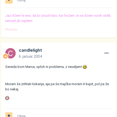
Citiraj
Jaz iščem le eno; da bi izrazil tisto, kar hočem. In ne iščem novih oblik,
temveč jih najdem.
Picasso
candlelight
6. januar 2004
Seveda bom Marsa, sploh ni problema, z veseljem!
Moram še zrihtati tiskanje, aja pa še majčke moram it kupit, pol pa že
bo nekaj.
Citiraj