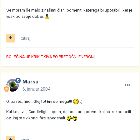
Se moram še malo z našimi člani pomenit, katerega bi uporabili, ker je
vsak po svoje dober.
Citiraj
BOLEČINA JE KRIK TKIVA PO PRETOČNI ENERGIJI
Marsa
6. januar 2004
O, pa res, fino!! Glej to! Eni so mega!!!
:)
Kul ko javis, Candlelight, upam, da bos tudi potem - kaj ste se odlocili
oz. kaj ste v konci fazi spedenali.