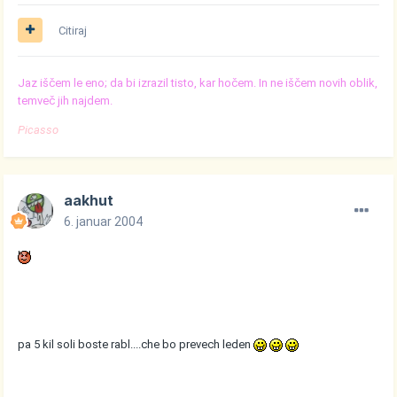
Citiraj
Jaz iščem le eno; da bi izrazil tisto, kar hočem. In ne iščem novih oblik,
temveč jih najdem.
Picasso
aakhut
6. januar 2004
pa 5 kil soli boste rabl....che bo prevech leden