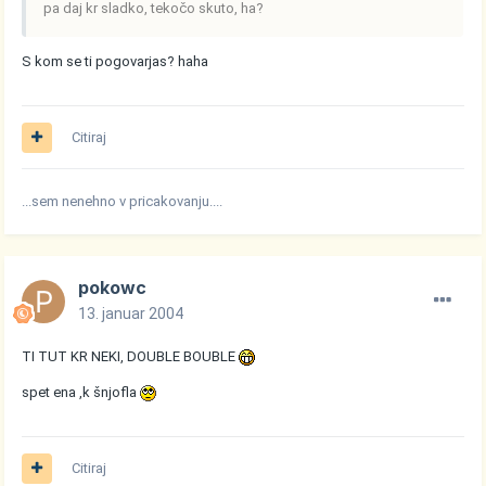
pa daj kr sladko, tekočo skuto, ha?
S kom se ti pogovarjas? haha
Citiraj
...sem nenehno v pricakovanju....
pokowc
13. januar 2004
TI TUT KR NEKI, DOUBLE BOUBLE
spet ena ,k šnjofla
Citiraj