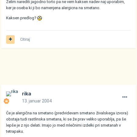
Zelim narediti jagodno torto pa ne vem kaksen nadev naj uporabim,
ker je oseba ki ji bo namenjena alergicna na smetano.
Kaksen predlog?
Citiraj
rika
13. januar 2004
Če je alergična na smetano (predvidevam smetano živalskega izvora)
obstaja tudi rastlinska smetana, ki se že prav veliko uporablja, pa še
lepše je z njo delati. Imajo jo med mlečnimi izdelki pri smetanah v
tetrapaku.