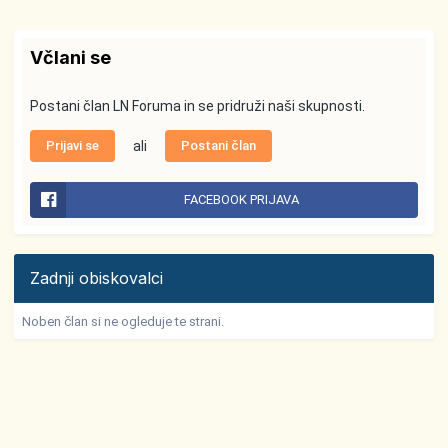
Včlani se
Postani član LN Foruma in se pridruži naši skupnosti.
Prijavi se
ali
Postani član
FACEBOOK PRIJAVA
Zadnji obiskovalci
Noben član si ne ogleduje te strani.