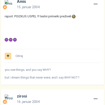
Amis
15. januar 2004
raport: POIZKUS USPEL !!! testni primerki preživeli
Citiraj
you see things; and you say WHY?
but i dream things that never were; and i say WHY NOT?
zirosi
16. januar 2004