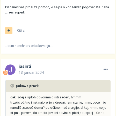
Piscanec vas prosi za pomoc, vi se pa o konzervah pogovarjate. haha
.... res super!!!
Citiraj
...sem nenehno v pricakovanju....
jasinti
13. januar 2004
pokowc pravi:
čaki zdej,a sploh govorima o isti zadevi, hmmm
ti želiš očitno imet najprej jo v drugačnem stanju, hmm, potem jo
narediš ,stepeš doma? pa očitno maš alergijo, al kaj, hmm; no je
st pa ti povem, da smeta je v eni kovinski pixni,kot sprej...
Če ne