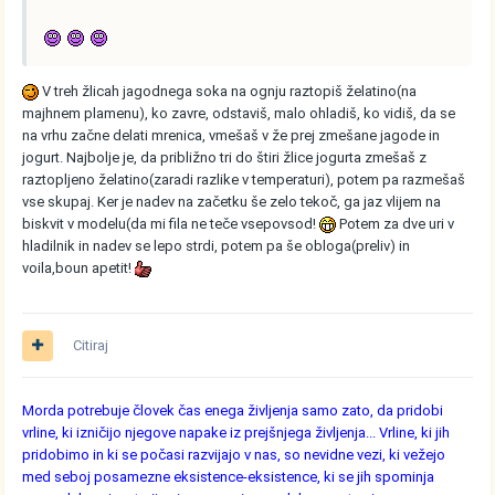
V treh žlicah jagodnega soka na ognju raztopiš želatino(na
majhnem plamenu), ko zavre, odstaviš, malo ohladiš, ko vidiš, da se
na vrhu začne delati mrenica, vmešaš v že prej zmešane jagode in
jogurt. Najbolje je, da približno tri do štiri žlice jogurta zmešaš z
raztopljeno želatino(zaradi razlike v temperaturi), potem pa razmešaš
vse skupaj. Ker je nadev na začetku še zelo tekoč, ga jaz vlijem na
biskvit v modelu(da mi fila ne teče vsepovsod!
Potem za dve uri v
hladilnik in nadev se lepo strdi, potem pa še obloga(preliv) in
voila,boun apetit!
Citiraj
Morda potrebuje človek čas enega življenja samo zato, da pridobi
vrline, ki izničijo njegove napake iz prejšnjega življenja... Vrline, ki jih
pridobimo in ki se počasi razvijajo v nas, so nevidne vezi, ki vežejo
med seboj posamezne eksistence-eksistence, ki se jih spominja