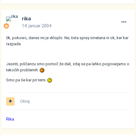
rika
14. januar 2004
0k, pokowc, danes mi je vkloplo. Ne, tista spray smetana ni ok, ker kar
razpade.
Jasinti, piščancu smo pomoč že dali, zdaj se pa lahko pogovarjamo o
tekočih problemih.
Smo pa še kar pri temi.
Citiraj
Rika