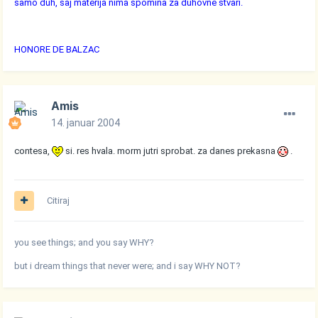
samo duh, saj materija nima spomina za duhovne stvari.
HONORE DE BALZAC
Amis
14. januar 2004
contesa,
si. res hvala. morm jutri sprobat. za danes prekasna
.
Citiraj
you see things; and you say WHY?
but i dream things that never were; and i say WHY NOT?