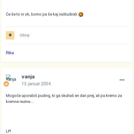
Če še to ni ok, bomo pa še kaj naštudirali.
Citiraj
Rika
vanja
13. januar 2004
Mogoče uporabiš puding, ki ga skuhaš en dan prej, ali pa kremo za
kremne rezine....
LP!