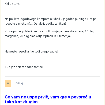
Kaj pa tole:
Na pol litra jagodovega kompota skuhaš 2 jagodna pudinga (kot pri
receptu z mlekom).... Ostale jagodke zmiksaš.
Ko se puding ohladi (zelo važno!!!) v njega penasto vmešaj 25 dkg
margarine, 20 dkg sladkorja v prahu in 1 rumenjak.
Namesto jagod lahko tudi drugo sadje!
Tko jaz delam sadne tortice!
Citiraj
Če vam ne uspe prvič, vam gre v povprečju
tako kot drugim.