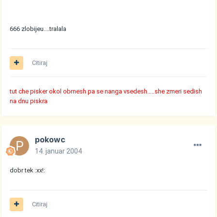
666 zlobijeu....tralala
Citiraj
tut che pisker okol obrnesh pa se nanga vsedesh.....she zmeri sedish
na dnu piskra
pokowc
14. januar 2004
dobr tek :xx!:
Citiraj