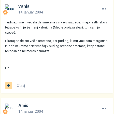
vanja
14. januar 2004
Tudi jaz nisem vedela da smetana v spreju razpade. Imajo rastlinsko v
tetrapaku in je še manj kalorična (Megle proizvajalec).....in sam jo
stepeš.
Skoraj ne delam več s smetano, kar puding, ki mu vmiksam margarino
in dobim kremo ! Ne vmešaj v puding stepene smetane, ker postane
tekoč in ga ne moreš namazat.
LP!
Citiraj
Amis
14. januar 2004