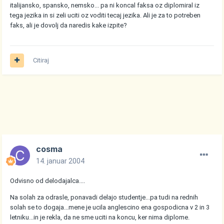
italijansko, spansko, nemsko... pa ni koncal faksa oz diplomiral iz
tega jezika in si zeli uciti oz voditi tecaj jezika. Ali je za to potreben
faks, ali je dovolj da naredis kake izpite?
Citiraj
cosma
14. januar 2004
Odvisno od delodajalca....
Na solah za odrasle, ponavadi delajo studentje...pa tudi na rednih
solah se to dogaja...mene je ucila anglescino ena gospodicna v 2 in 3
letniku...in je rekla, da ne sme uciti na koncu, ker nima diplome.