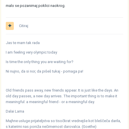
malo se pozanimaj poklici naokrog.
Citiraj
Jas te mam tak rada
I am feeling very olympic today
Is time the only thing you are waiting for?
Ni nujno, da si nor, da pišeš tukaj - pomaga pa!
Old friends pass away, new friends appear. It is just like the days. An
old day passes, a new day arrives. The important thing is to make it
meaningful: a meaningful friend - or a meaningful day.
Dalai Lama
Majhne usluge prijateljstva so tisočkrat vrednejše kot bleščeča darila,
s katerimi nas poniža nečimernost darovalca. (Goethe)