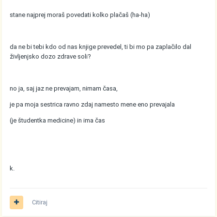
stane najprej moraš povedati kolko plačaš (ha-ha)
da ne bi tebi kdo od nas knjige prevedel, ti bi mo pa zaplačilo dal
življenjsko dozo zdrave soli?
no ja, saj jaz ne prevajam, nimam časa,
je pa moja sestrica ravno zdaj namesto mene eno prevajala
(je študentka medicine) in ima čas
k.
Citiraj