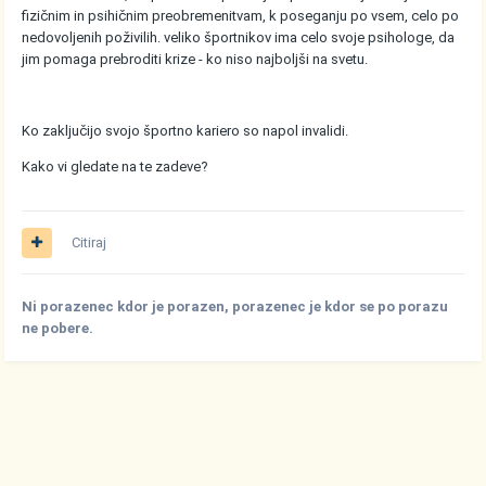
fizičnim in psihičnim preobremenitvam, k poseganju po vsem, celo po
nedovoljenih poživilih. veliko športnikov ima celo svoje psihologe, da
jim pomaga prebroditi krize - ko niso najboljši na svetu.
Ko zaključijo svojo športno kariero so napol invalidi.
Kako vi gledate na te zadeve?
Citiraj
Ni porazenec kdor je porazen, porazenec je kdor se po porazu
ne pobere.