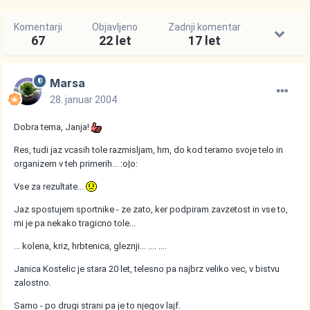
Komentarji
Objavljeno
Zadnji komentar
67
22 let
17 let
Marsa
28. januar 2004
Dobra tema, Janja!
Res, tudi jaz vcasih tole razmisljam, hm, do kod teramo svoje telo in
organizem v teh primerih... :o|o:
Vse za rezultate...
Jaz spostujem sportnike - ze zato, ker podpiram zavzetost in vse to,
mi je pa nekako tragicno tole...
... kolena, kriz, hrbtenica, gleznji... .... ....
Janica Kostelic je stara 20 let, telesno pa najbrz veliko vec, v bistvu
zalostno.
Samo - po drugi strani pa je to njegov lajf.