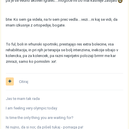
pa je se vedno aktiven igralec....mogoce mi bo mal kasneje zasijalo
btw. Ko sem ga videla, na tv sem prec vedla....vezi....ni kaj se vidi, da
imam izkusnje z ortopedije, bogate.
To ful, boli in vrhunski sportniki, prestajajo res extra bolecine, vsa
rehabilitacija, in pri njih je terapija se bolj intenzivna, inekcije sibajo v
kolencka, pa za kolencek, pa razni neprijetni polozaji brrrrrr me kar
zmrazi, samo ko pomislim :xx!:
Citiraj
Jas te mam tak rada
I am feeling very olympic today
Is time the only thing you are waiting for?
Ni nujno, da si nor, da pišeš tukaj - pomaga pa!