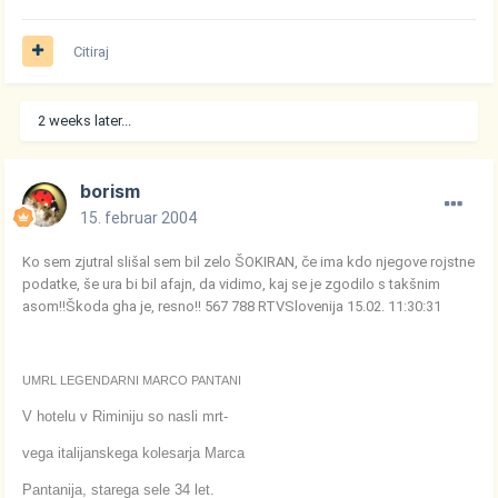
Citiraj
2 weeks later...
borism
15. februar 2004
Ko sem zjutral slišal sem bil zelo ŠOKIRAN, če ima kdo njegove rojstne
podatke, še ura bi bil afajn, da vidimo, kaj se je zgodilo s takšnim
asom!!Škoda gha je, resno!! 567 788 RTVSlovenija 15.02. 11:30:31
UMRL LEGENDARNI MARCO PANTANI
V hotelu v Riminiju so nasli mrt-
vega italijanskega kolesarja Marca
Pantanija, starega sele 34 let.