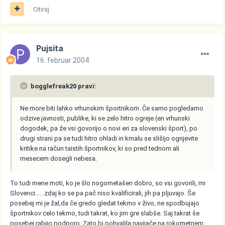
Citiraj
Pujsita
16. februar 2004
bogglefreak20 pravi:
Ne more biti lahko vrhunskim športnikom. Če samo pogledamo
odzive javnosti, publike, ki se zelo hitro ogreje (en vrhunski
dogodek, pa že vsi govorijo o novi eri za slovenski šport), po
drugi strani pa se tudi hitro ohladi in kmalu se slišijo ognjevite
kritike na račun taistih športnikov, ki so pred tednom ali
mesecem dosegli nebesa.
To tudi mene moti, ko je šlo nogometašen dobro, so vsi govorili, mi
Slovenci..... zdaj ko se pa pač niso kvalificirali, jih pa pljuvajo. Še
posebej mi je žal,da če gredo gledat tekmo v živo, ne spodbujajo
športnikov celo tekmo, tudi takrat, ko jim gre slabše. Saj takrat še
posebej rabijo podporo. Zato bi pohvalila navijače na rokometnem