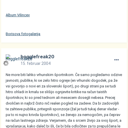
Album Vilincev
Borisova fotogalerija
bogglefreak20
15. februar 2004
Ne more biti lahko vrhunskim športnikom. Če samo pogledamo odzive
javnosti, publike, ki se zelo hitro ogreje (en vrhunski dogodek, pa že
vsi govorijo o novi eri za slovenski šport), po drugi strani pa se tudi
hitro ohladi in kmalu se slišijo ognjevite kritike na račun taistih
športnikov, ki so pred tednom ali mesecem dosegli nebesa. Precej
dvoličen in najbrž čisto nič realen pogled na zadeve. Da bi zadovoljili
te zahteve publike, pritegnili sponzorje (žal je tudi tukaj denar vladar -
pa to ni nujno krivda športnikov), se ženejo za nemogočim, pa čeprav
na račun lastnega zdravja. Verjamem, da s srcem živijo za svoj šport, a
vprašanje je, kako daleč bi šli, če bi bila odločitev za to prepuščena le