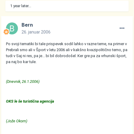
1 year later...
Bern
26. januar 2006
Po svoji tematiki bi tale prispevek sodil lahko v razne teme, na primer v
Prebrali smo ali v Šport v letu 2006 ali v kakšno kvazipolitično temo, pa
tudi v Saj ni res, pa je... bi bil dobrodošel. Ker gre pa za vrhunski šport,
pa naj bo kar tule.
(Dnevnik, 26.1.2006)
OKS le še turistična agencija
(Jože Okorn)