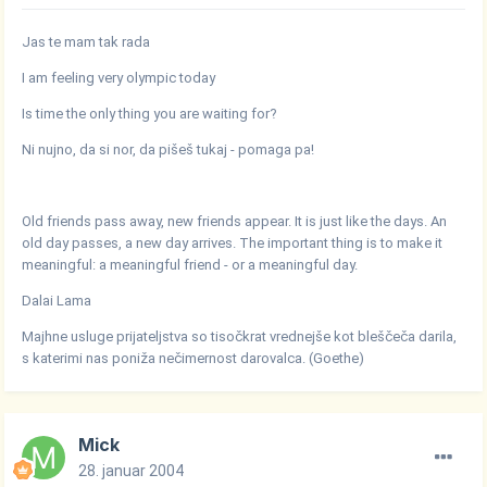
Jas te mam tak rada
I am feeling very olympic today
Is time the only thing you are waiting for?
Ni nujno, da si nor, da pišeš tukaj - pomaga pa!
Old friends pass away, new friends appear. It is just like the days. An
old day passes, a new day arrives. The important thing is to make it
meaningful: a meaningful friend - or a meaningful day.
Dalai Lama
Majhne usluge prijateljstva so tisočkrat vrednejše kot bleščeča darila,
s katerimi nas poniža nečimernost darovalca. (Goethe)
Mick
28. januar 2004