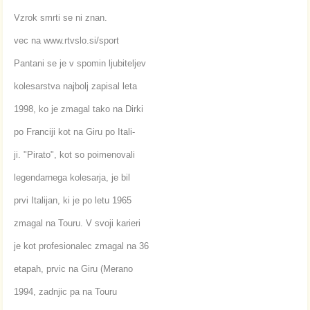
Vzrok smrti se ni znan.
vec na www.rtvslo.si/sport
Pantani se je v spomin ljubiteljev
kolesarstva najbolj zapisal leta
1998, ko je zmagal tako na Dirki
po Franciji kot na Giru po Itali-
ji. "Pirato", kot so poimenovali
legendarnega kolesarja, je bil
prvi Italijan, ki je po letu 1965
zmagal na Touru. V svoji karieri
je kot profesionalec zmagal na 36
etapah, prvic na Giru (Merano
1994, zadnjic pa na Touru