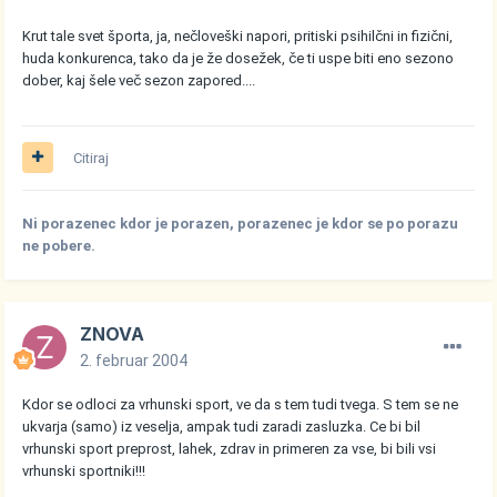
Krut tale svet športa, ja, nečloveški napori, pritiski psihilčni in fizični,
huda konkurenca, tako da je že dosežek, če ti uspe biti eno sezono
dober, kaj šele več sezon zapored....
Citiraj
Ni porazenec kdor je porazen, porazenec je kdor se po porazu
ne pobere.
ZNOVA
2. februar 2004
Kdor se odloci za vrhunski sport, ve da s tem tudi tvega. S tem se ne
ukvarja (samo) iz veselja, ampak tudi zaradi zasluzka. Ce bi bil
vrhunski sport preprost, lahek, zdrav in primeren za vse, bi bili vsi
vrhunski sportniki!!!