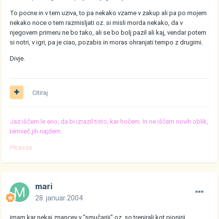
To pocne in v tem uziva, to pa nekako vzame v zakup ali pa po mojem
nekako noce o tem razmisljati oz. si misli morda nekako, da v
njegovem primeru ne bo tako, ali se bo bolj pazil ali kaj, vendar potem
si notri, v igri, pa je ciao, pozabis in moras ohranjati tempo z drugimi.
Divje.
Citiraj
Jaz iščem le eno; da bi izrazil tisto, kar hočem. In ne iščem novih oblik,
temveč jih najdem.
Picasso
mari
28. januar 2004
imam kar nekaj znancev v "smučariji" oz. so trenirali kot pionirji,