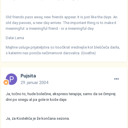
Old friends pass away, new friends appear. It is just like the days. An
old day passes, a new day arrives. The important thing is to make it
meaningful: a meaningful friend - or a meaningful day.
Dalai Lama
Majhne usluge prijateljstva so tisočkrat vrednejše kot bleščeča darila,
s katerimi nas poniža nečimernost darovalca. (Goethe)
Pujsita
29. januar 2004
Ja, točno to, hude bolečine, ekspress terapije, samo da se čimprej
drvi po snegu al pa gole in koše daje.
Ja, za Kostelića je že končana sezona.