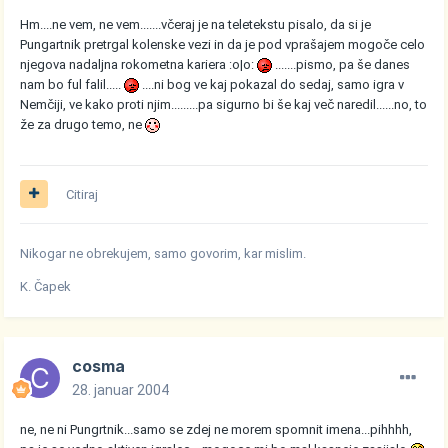
Hm....ne vem, ne vem.......včeraj je na teletekstu pisalo, da si je
Pungartnik pretrgal kolenske vezi in da je pod vprašajem mogoče celo
njegova nadaljna rokometna kariera :o|o:
.......pismo, pa še danes
nam bo ful falil.....
....ni bog ve kaj pokazal do sedaj, samo igra v
Nemčiji, ve kako proti njim.........pa sigurno bi še kaj več naredil......no, to
že za drugo temo, ne
Citiraj
Nikogar ne obrekujem, samo govorim, kar mislim.
K. Čapek
cosma
28. januar 2004
ne, ne ni Pungrtnik...samo se zdej ne morem spomnit imena...pihhhh,