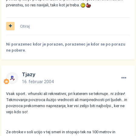
prvenstvu, so res navijali, tako kot je treba.
Citiraj
Ni porazenec kdor je porazen, porazenec je kdor se po porazu
ne pobere.
Tjazy
16. februar 2004
Vsak sport.. vrhunski ali rekreativni, pri katerem se tekmuje.. ni zdrav!
Tekmovanje povzroca iluzijo vrednosti ali manjvrednosti pri ljudeh.. in
povzroca prekomerno naprezanje, ker vsi zelijo biti najboljsi., ker ne
vejo kdo so!
Ze otroke v soli ucijo v tej smeri in stopajo tek na 100 metrov in