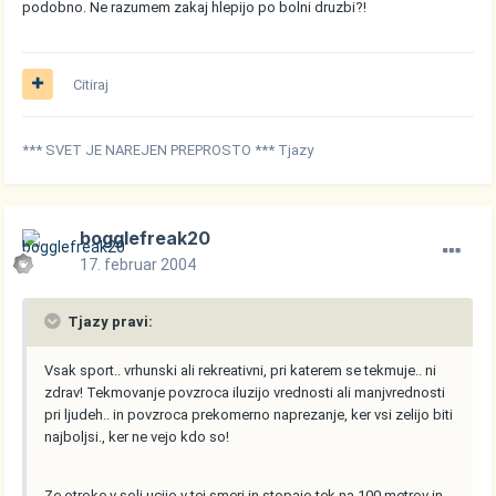
podobno. Ne razumem zakaj hlepijo po bolni druzbi?!
Citiraj
*** SVET JE NAREJEN PREPROSTO *** Tjazy
bogglefreak20
17. februar 2004
Tjazy pravi:
Vsak sport.. vrhunski ali rekreativni, pri katerem se tekmuje.. ni
zdrav! Tekmovanje povzroca iluzijo vrednosti ali manjvrednosti
pri ljudeh.. in povzroca prekomerno naprezanje, ker vsi zelijo biti
najboljsi., ker ne vejo kdo so!
Ze otroke v soli ucijo v tej smeri in stopajo tek na 100 metrov in