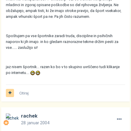
mladinci in zgoraj opisane poškodbe so del njihovega življenja. Ne
obžalujejo, ampak tisti, ki že imajo otroke pravijo, da šport vsekakor,
ampak vrhunski šport pa ne. Pa jih čisto razumem.
Spoštujem pa vse športnike zaradi truda, discipline in psihičnih
naporov ki jih imajo. in ko gledam raznorazne tekme držim pesti za
vse...... zaslužijo si!
jaz nisem športnik... razen ko bo v to skupino uvrščeno tudi klikanje
po internetu....
Citiraj
rachek
28. januar 2004