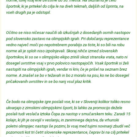
norme, torej vsaj ene uvrstitve do 30. mesta. Na seznamu je celo
športnik, ki je pritekel do cilja le na dveh tekmah, daljših od šprinta, na
vseh drugih pa je odstopil.
Očitno se niso ničesar naučili ob izkušnjah z dosedanjih osmih nastopov
pod slovensko zastavo na olimpijskih igrah. Pri določanju reprezentance
vedno največ moči po nepotrebnem porabijo za tiste, ki so bili na robu
norme ali je sploh niso izpolnjevali. Skoraj nihče izmed slovenskih
športnikov, ki so se v olimpijsko ekipo zrinili skozi stranska vrata, nato ni
dosegel uvrstitve vsaj v prvo polovico nastopajočih. Vsak športnik si želi
nastopiti na olimpijskih igrah, vendar ni kriv, če je prišel na seznam brez
norme. A znašel se bo v težavah in bo z moralo na psu, ko ne bo dosegel
pričakovanih uvrstitev in se bo nanj vsul plaz kritik.
Če bodo na olimpijske igre poslali vse, ki se v Sloveniji kolikor toliko resno
ukvarjajo z zimskimi olimpijskimi športi, bi lahko za promocijo dežele
poslali tudi veslača Iztoka Čopa za nastop v smučarskem teku. Zaradi 15
kolajn, ki jih je osvojil v veslanju, in zanimivega dejstva, da vrhunski
poletni olimpijec nastopi še pozimi, bi vsaj med tujimi novinarji zbudil več
pozornosti kot tri četrt slovenske reprezentance, čeprav bi na cilj pritekel