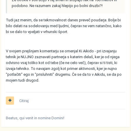
podobno. Ne razumem zakaj hlepijo po bolni druzbi?!
Tudi jaz menim, da se tekmovalnost danes preveč poudarja. Bolje bi
bilo delati na sodelovanju med ljudmi, čeprav ne vem natančno, kako
bi se dalo to vpeljati v vrhunski šport.
V svojem prejšnjem komentarju se omenjal Ki Aikido - pri izvajanju
tehnik je NUJNO zaznavati partnerja s katerim delaš, ker je od njega
odvisno vsaj toliko kot od tebe (če ne celo več), čeprav si ti tisti, ki
izvaja tehniko. To navajam zgolj kot primer aktivnosti, kjer je nujno
"potlačiti" ego in "prisluhniti" drugemu. Če se da to v Aikidu, se da po
mojem tudi drugod.
Citiraj
Beatus, qui venit in nomine Domini!