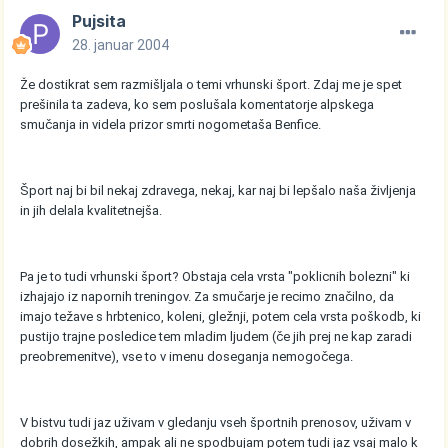
Pujsita
28. januar 2004
Že dostikrat sem razmišljala o temi vrhunski šport. Zdaj me je spet
prešinila ta zadeva, ko sem poslušala komentatorje alpskega
smučanja in videla prizor smrti nogometaša Benfice.
Šport naj bi bil nekaj zdravega, nekaj, kar naj bi lepšalo naša življenja
in jih delala kvalitetnejša.
Pa je to tudi vrhunski šport? Obstaja cela vrsta "poklicnih bolezni" ki
izhajajo iz napornih treningov. Za smučarje je recimo značilno, da
imajo težave s hrbtenico, koleni, gležnji, potem cela vrsta poškodb, ki
pustijo trajne posledice tem mladim ljudem (če jih prej ne kap zaradi
preobremenitve), vse to v imenu doseganja nemogočega.
V bistvu tudi jaz uživam v gledanju vseh športnih prenosov, uživam v
dobrih dosežkih, ampak ali ne spodbujam potem tudi jaz vsaj malo k