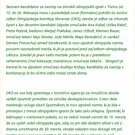
Seznam kandidatov za nastop na zimskih olimpijskih igrah v Torinu od
10. do 26. februarja mora v ponedeljek sicer (formalno) potrditi še izvršni
odbor Olimpijskega komiteja Slovenije (OKS), vendar je odbor za vrhunski
šport s kar desetimi kandidati (alpske smučarke Ana Kobal, Urška Rabič,
Petra Robnik, biatlonci Matjaž Poklukar, Janez Ožbolt, Klemen Bauer,
smučarji tekači Nejc Brodar, Jože Mehle, Maja Benedečič in sankač
Domen Poicecha) izmed štiridesetih, ki niso izpolnili olimpijske norme,
povsem razvrednotil merila, ki jih je postavil pred začetkom olimpijskega
ciklusa. Izvedel je pravi salto mortale, potem ko je v preteklosti
vehementno črtal kolesarje, maratonce, smučarje tekače... Strogost je
treniral le na alpskem smučarju Andreju Križaju, kandidatu za nastop v
kombinaciji, ki bo očitno edini moral ostati doma.
OKS se vse bolj spreminja v turistično agencijo za množične obiske
velikih športnih prireditev na stroške davkoplačevalcev. S tem dela
medvedjo uslugo zlasti športnikom, ki niso izpolnili norme, ki je bila v
primerjavi z minuli olimpijskimi igrami že tako zelo ohlapna. Športniki, ki
tekmujejo v svetovnem pokalu, so se nekoč morali uvrstiti do 16. mesta,
da so sploh videli olimpijske igre, zdaj so jim dali dodatni izhod v sili z
dvema uvrstitvama do 30. mesta, vendar nekateri niso dosegli niti pol