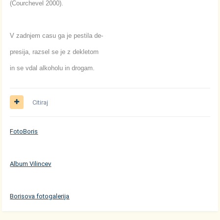
(Courchevel 2000).
V zadnjem casu ga je pestila de-
presija, razsel se je z dekletom
in se vdal alkoholu in drogam.
Citiraj
FotoBoris
Album Vilincev
Borisova fotogalerija