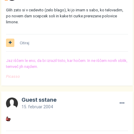
Glih zato si v cedevito (zelo blago), ki jo imam s sabo, ko telovadim,
po novem dam scepcek soli in kake tri curke prerezane polovice
limone.
Citiraj
Jaz iščem le eno; da bi izrazil tisto, kar hočem. In ne iščem novih oblik,
temveč jih najdem.
Picasso
Guest sstane
15. februar 2004