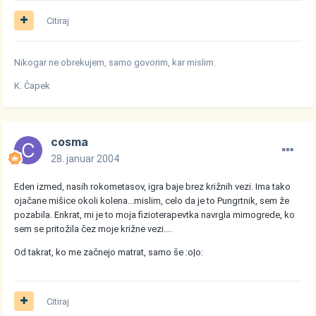
Citiraj
Nikogar ne obrekujem, samo govorim, kar mislim.
K. Čapek
cosma
28. januar 2004
Eden izmed, nasih rokometasov, igra baje brez križnih vezi. Ima tako
ojačane mišice okoli kolena...mislim, celo da je to Pungrtnik, sem že
pozabila. Enkrat, mi je to moja fizioterapevtka navrgla mimogrede, ko
sem se pritožila čez moje križne vezi....
Od takrat, ko me začnejo matrat, samo še :o|o:
Citiraj