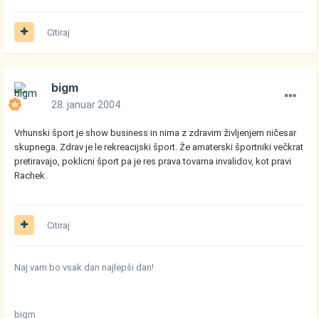
Citiraj
bigm
28. januar 2004
Vrhunski šport je show business in nima z zdravim življenjem ničesar
skupnega. Zdrav je le rekreacijski šport. Že amaterski športniki večkrat
pretiravajo, poklicni šport pa je res prava tovarna invalidov, kot pravi
Rachek.
Citiraj
Naj vam bo vsak dan najlepši dan!
bigm