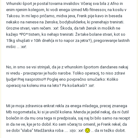
Vrhunski šport je postal tovarna invalidov. Včeraj sva bila z Afno in
enim njenim kolegom, ki vodi enega izmed Mb fitnessov, na kosilu v
Takosu. In mi lepo pričamo, midva jeva, Frenk pije kavo in beseda
nekako na nenese na ženske, bodybuilderke, ki prenehajo trenirati.
Grozne stvari, vam rečem. :xx!: Škoda, da teh žensk in moških ne
kažejo *PO* tistem, ko nehajo trenirati. Že take bolane stvari, kot so
15kg shujšati v 10ih dneh(a ni to napor za jetra?), pregorevanje lastnih
mišic ... :xx!:
No, in smo se vsi strinjali, da je z vrhunskim športom dandanes nekaj
ni vredu - pravzaprav je hudo narobe. Toliko operacij, to niso zdravi
ljudje! Prej nasprotno!!! Poglej eno povprečno smučarko: Koliko
operacij na kolenu ima na leto? Pa košarkaši? :xx!:
Mi je moja zdravnica enkrat rekla za enega mladega, precej znanega
Mb nogometaša, ki si je uničil kolena. Menda je jedel nekaj, da ni čutil
bolečin in da mu ona tega ni predpisala, saj naj bi bilo samo na recept
in da ne ve, kje je to dobil. Ko sem včeraj to omenil, je Frenk rekel, da
se dobi "slaba" Madžarska roba .... :o|o: :xx!:
... da ni težko dobit.