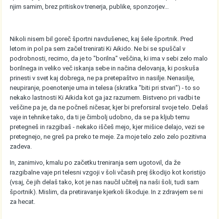
njim samim, brez pritiskov trenerja, publike, sponzorjev...
Nikoli nisem bil goreč športni navdušenec, kaj šele športnik. Pred
letom in pol pa sem začel trenirati Ki Aikido. Ne bi se spuščal v
podrobnosti, recimo, da je to "borilna" veščina, ki ima v sebi zelo malo
borilnega in veliko več iskanja sebe in načina delovanja, ki poskuša
prinesti v svet kaj dobrega, ne pa pretepaštvo in nasilje. Nenasilje,
neupiranje, poenotenje uma in telesa (skratka "biti pri stvari") - to so
nekako lastnosti Ki Aikida kot ga jaz razumem. Bistveno pri vadbi te
veščine pa je, da ne počneš ničesar, kjer bi preforsiral svoje telo. Delaš
vaje in tehnike tako, da ti je čimbolj udobno, da se pa kljub temu
pretegneš in razgibaš - nekako iščeš mejo, kjer mišice delajo, vezi se
pretegnejo, ne greš pa preko te meje. Za moje telo zelo zelo pozitivna
zadeva.
In, zanimivo, kmalu po začetku treniranja sem ugotovil, da že
razgibalne vaje pri telesni vzgoji v šoli včasih prej škodijo kot koristijo
(vsaj, če jih delaš tako, kot je nas naučil učitelj na naši šoli, tudi sam
športnik). Mislim, da pretiravanje kjerkoli škoduje. In z zdravjem se ni
za hecat.