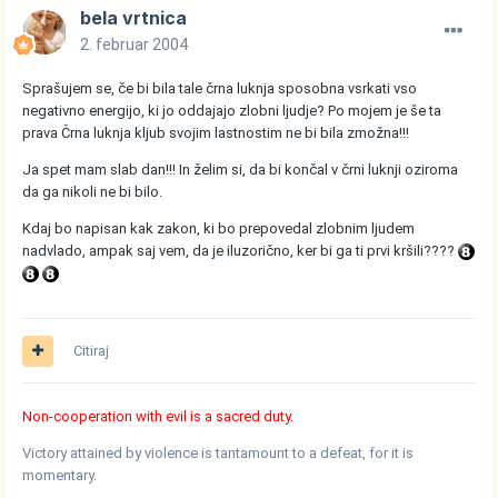
bela vrtnica
2. februar 2004
Sprašujem se, če bi bila tale črna luknja sposobna vsrkati vso
negativno energijo, ki jo oddajajo zlobni ljudje? Po mojem je še ta
prava Črna luknja kljub svojim lastnostim ne bi bila zmožna!!!
Ja spet mam slab dan!!! In želim si, da bi končal v črni luknji oziroma
da ga nikoli ne bi bilo.
Kdaj bo napisan kak zakon, ki bo prepovedal zlobnim ljudem
nadvlado, ampak saj vem, da je iluzorično, ker bi ga ti prvi kršili????
Citiraj
Non-cooperation with evil is a sacred duty.
Victory attained by violence is tantamount to a defeat, for it is
momentary.