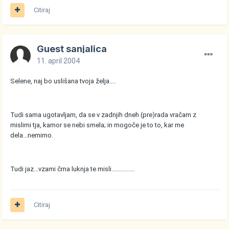
Citiraj
Guest sanjalica
11. april 2004
Selene, naj bo uslišana tvoja želja....
Tudi sama ugotavljam, da se v zadnjih dneh (pre)rada vračam z
mislimi tja, kamor se nebi smela; in mogoče je to to, kar me
dela...nemirno.
Tudi jaz...vzami črna luknja te misli...............
Citiraj