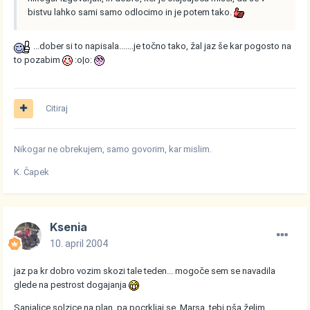
bistvu lahko sami samo odlocimo in je potem tako.
...dober si to napisala.......je točno tako, žal jaz še kar pogosto na
to pozabim
:o|o:
Citiraj
Nikogar ne obrekujem, samo govorim, kar mislim.
K. Čapek
Ksenia
10. april 2004
jaz pa kr dobro vozim skozi tale teden... mogoče sem se navadila
glede na pestrost dogajanja
Sanjalice solzice na plan, pa pocrkljaj se, Marsa, tebi pša želim