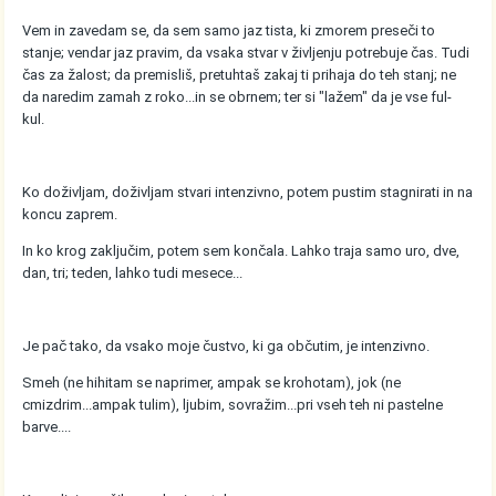
Vem in zavedam se, da sem samo jaz tista, ki zmorem preseči to
stanje; vendar jaz pravim, da vsaka stvar v življenju potrebuje čas. Tudi
čas za žalost; da premisliš, pretuhtaš zakaj ti prihaja do teh stanj; ne
da naredim zamah z roko...in se obrnem; ter si "lažem" da je vse ful-
kul.
Ko doživljam, doživljam stvari intenzivno, potem pustim stagnirati in na
koncu zaprem.
In ko krog zaključim, potem sem končala. Lahko traja samo uro, dve,
dan, tri; teden, lahko tudi mesece...
Je pač tako, da vsako moje čustvo, ki ga občutim, je intenzivno.
Smeh (ne hihitam se naprimer, ampak se krohotam), jok (ne
cmizdrim...ampak tulim), ljubim, sovražim...pri vseh teh ni pastelne
barve....