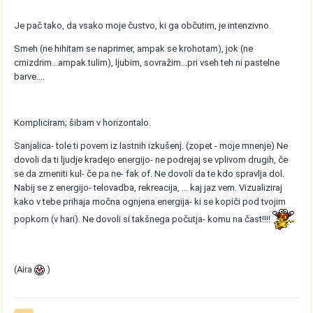
Je pač tako, da vsako moje čustvo, ki ga občutim, je intenzivno.
Smeh (ne hihitam se naprimer, ampak se krohotam), jok (ne
cmizdrim...ampak tulim), ljubim, sovražim...pri vseh teh ni pastelne
barve....
Kompliciram; šibam v horizontalo.
Sanjalica- tole ti povem iz lastnih izkušenj. (zopet - moje mnenje) Ne
dovoli da ti ljudje kradejo energijo- ne podrejaj se vplivom drugih, če
se da zmeniti kul- če pa ne- fak of. Ne dovoli da te kdo spravlja dol.
Nabij se z energijo- telovadba, rekreacija, ... kaj jaz vem. Vizualiziraj
kako v tebe prihaja močna ognjena energija- ki se kopiči pod tvojim
popkom (v hari). Ne dovoli si takšnega počutja- komu na čast!!!!
(Aira
)