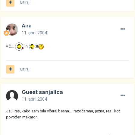
Citiraj
Aira
11. april 2004
v č.l.
in (
:!!
Citiraj
Guest sanjalica
11. april 2004
Jau, res, kako sem bila včeraj besna..., razočarana, jezna, res...kot
povožen makaron.