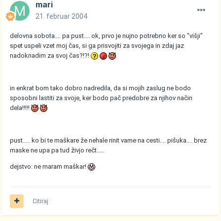
mari
21. februar 2004
delovna sobota.... pa pust.... ok, prvo je nujno potrebno ker so "višji"
spet uspeli vzet moj čas, si ga prisvojiti za svojega in zdaj jaz
nadoknadim za svoj čas?!?!
in enkrat bom tako dobro nadredila, da si mojih zaslug ne bodo
sposobni lastiti za svoje, ker bodo pač predobre za njihov način
dela!!!!!
pust..... ko bi te maškare že nehale rinit vame na cesti.... pišuka.... brez
maske ne upa pa tud živjo rečt.....
dejstvo: ne maram maškar!
Citiraj