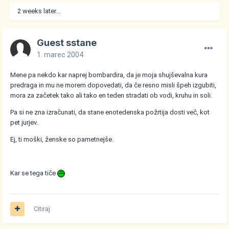
2 weeks later...
Guest sstane
1. marec 2004
Mene pa nekdo kar naprej bombardira, da je moja shujševalna kura
predraga in mu ne morem dopovedati, da če resno misli špeh izgubiti,
mora za začetek tako ali tako en teden stradati ob vodi, kruhu in soli.
Pa si ne zna izračunati, da stane enotedenska požrtija dosti več, kot
pet jurjev.
Ej, ti moški, ženske so pametnejše.
Kar se tega tiče
Citiraj