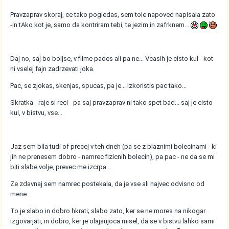
Pravzaprav skoraj, ce tako pogledas, sem tole napoved napisala zato
-in tAko kot je, samo da kontriram tebi, te jezim in zafrknem...
Daj no, saj bo boljse, v filme pades ali pa ne... Vcasih je cisto kul - kot
ni vselej fajn zadrzevati joka.
Pac, se zjokas, skenjas, spucas, pa je... Izkoristis pac tako...
Skratka - raje si reci - pa saj pravzaprav ni tako spet bad... saj je cisto
kul, v bistvu, vse...
Jaz sem bila tudi of precej v teh dneh (pa se z blaznimi bolecinami - ki
jih ne prenesem dobro - namrec fizicnih bolecin), pa pac - ne da se mi
biti slabe volje, prevec me izcrpa...
Ze zdavnaj sem namrec postekala, da je vse ali najvec odvisno od
mene.
To je slabo in dobro hkrati; slabo zato, ker se ne mores na nikogar
izgovarjati, in dobro, ker je olajsujoca misel, da se v bistvu lahko sami