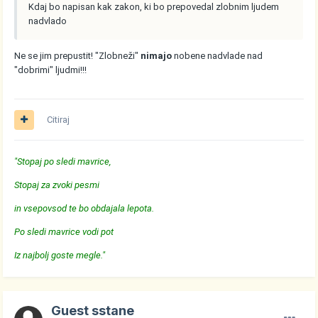
Kdaj bo napisan kak zakon, ki bo prepovedal zlobnim ljudem
nadvlado
Ne se jim prepustit! "Zlobneži"
nimajo
nobene nadvlade nad
"dobrimi" ljudmi!!!
Citiraj
"Stopaj po sledi mavrice,
Stopaj za zvoki pesmi
in vsepovsod te bo obdajala lepota.
Po sledi mavrice vodi pot
Iz najbolj goste megle."
Guest sstane