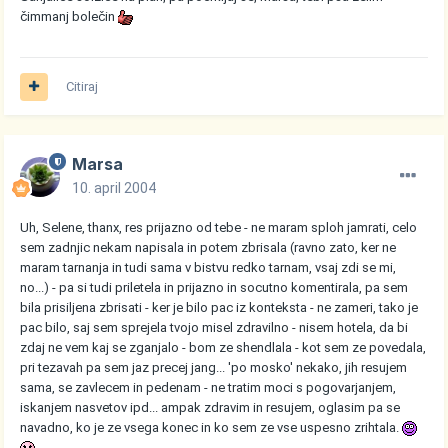
čimmanj bolečin
Citiraj
Marsa
10. april 2004
Uh, Selene, thanx, res prijazno od tebe - ne maram sploh jamrati, celo
sem zadnjic nekam napisala in potem zbrisala (ravno zato, ker ne
maram tarnanja in tudi sama v bistvu redko tarnam, vsaj zdi se mi,
no...) - pa si tudi priletela in prijazno in socutno komentirala, pa sem
bila prisiljena zbrisati - ker je bilo pac iz konteksta - ne zameri, tako je
pac bilo, saj sem sprejela tvojo misel zdravilno - nisem hotela, da bi
zdaj ne vem kaj se zganjalo - bom ze shendlala - kot sem ze povedala,
pri tezavah pa sem jaz precej jang... 'po mosko' nekako, jih resujem
sama, se zavlecem in pedenam - ne tratim moci s pogovarjanjem,
iskanjem nasvetov ipd... ampak zdravim in resujem, oglasim pa se
navadno, ko je ze vsega konec in ko sem ze vse uspesno zrihtala.