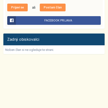
Prijavi se
ali
Postani član
FACEBOOK PRIJAVA
Zadnji obiskovalci
Noben član si ne ogleduje te strani.