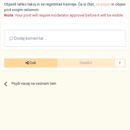
Objaviš lahko takoj in se registriraš kasneje. Če si član,
se prijavi
in objavi
pod svojim računom.
Note:
Your post will require moderator approval before it will be visible.
Dodaj komentar...
Deli
Sledilci
0
Pojdi nazaj na seznam tem