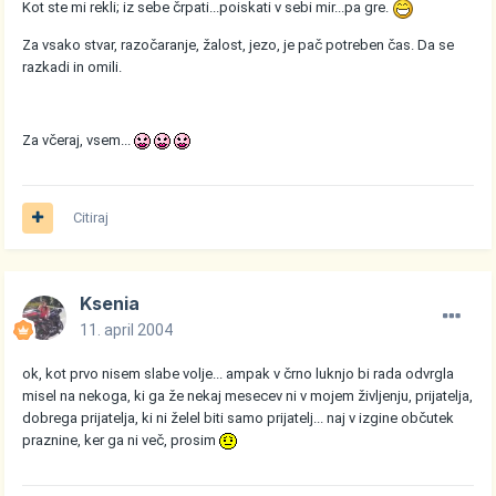
Kot ste mi rekli; iz sebe črpati...poiskati v sebi mir...pa gre.
Za vsako stvar, razočaranje, žalost, jezo, je pač potreben čas. Da se
razkadi in omili.
Za včeraj, vsem...
Citiraj
Ksenia
11. april 2004
ok, kot prvo nisem slabe volje... ampak v črno luknjo bi rada odvrgla
misel na nekoga, ki ga že nekaj mesecev ni v mojem življenju, prijatelja,
dobrega prijatelja, ki ni želel biti samo prijatelj... naj v izgine občutek
praznine, ker ga ni več, prosim