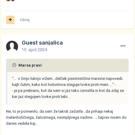
Citiraj
Guest sanjalica
10. april 2004
Marsa pravi:
"... v črnjo luknjo vržem...delček pesimistične marsine napovedi;
kajti čutim, kako kot hobotnica steguje lovke proti meni....." -
- je pa pretirano, kot da sem si jaz tako izmislila in kot da zdaj ze
kar jaz stegujem lovke proti tebi...
Ne, to je pomenilo, da sem že takrat začutila...da prihaja nekaj
melanholičnega, žalostnega, neotipljivega nadme... ; čeprav nisem do
danes vedela kaj...