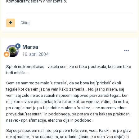
Kompliciram; šibam v horizontalo.
Citiraj
Marsa
10. april 2004
Sploh ne kompliciras - vesela sem, ko si tako postekala, ker sem tako
tudi mislila...
Sem se namrec ze malo 'ustrasila', da se bova kaj 'prickali' okoli
tegale kot da sem jaz ne vem kako zamerila... No, jasno nisem, saj
vem, saj zelo nerada vcasih napisem napoved prav zaradi tega... ker
mi je brez veze pisat nekaj kao ful bo kul, ce vem oz. vidim, da ne bo,
po drugi strani je pa fajn dati nekaksno 'resitev', a ne morem vedno
provajdati 'resetiranj' in podobnega, pa potem dam kaksen prakticen
nasvet - npr. afirmacije, etericna olja in podobno...
Saj se jaz padem na finto, pa pisem tole, vem, vse... Pa ck, me po glavi
nekaj mahne, in se razburjam, se udarim (jasno, ko sem 'vsa divja') in