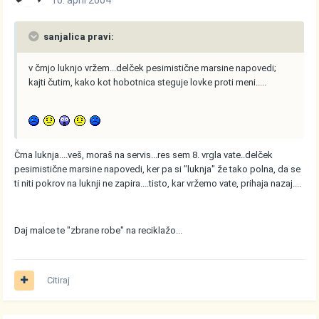
10. april 2004
sanjalica pravi:
v črnjo luknjo vržem...delček pesimistične marsine napovedi;
kajti čutim, kako kot hobotnica steguje lovke proti meni.....
Črna luknja....veš, moraš na servis...res sem 8. vrgla vate..delček
pesimistične marsine napovedi, ker pa si "luknja" že tako polna, da se
ti niti pokrov na luknji ne zapira....tisto, kar vržemo vate, prihaja nazaj....
Daj malce te "zbrane robe" na reciklažo...
Citiraj