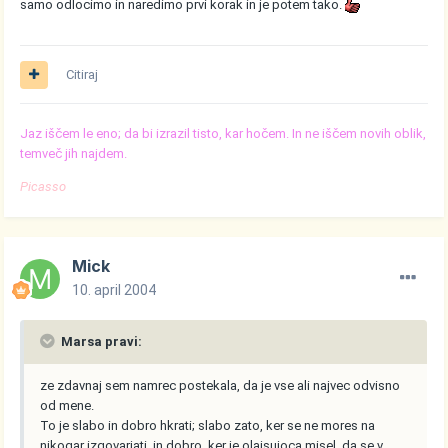
samo odlocimo in naredimo prvi korak in je potem tako.
Citiraj
Jaz iščem le eno; da bi izrazil tisto, kar hočem. In ne iščem novih oblik,
temveč jih najdem.
Picasso
Mick
10. april 2004
Marsa pravi:
ze zdavnaj sem namrec postekala, da je vse ali najvec odvisno
od mene.
To je slabo in dobro hkrati; slabo zato, ker se ne mores na
nikogar izgovarjati, in dobro, ker je olajsujoca misel, da se v