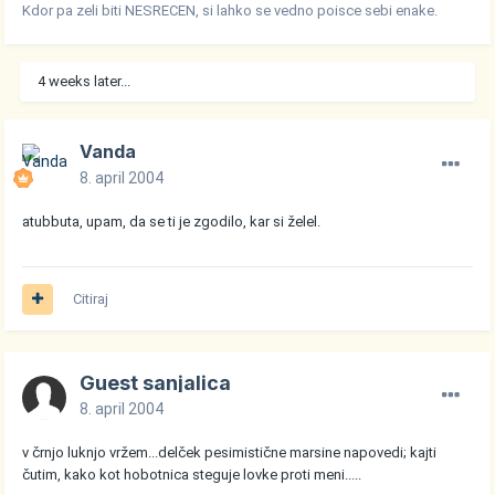
Kdor pa zeli biti NESRECEN, si lahko se vedno poisce sebi enake.
4 weeks later...
Vanda
8. april 2004
atubbuta, upam, da se ti je zgodilo, kar si želel.
Citiraj
Guest sanjalica
8. april 2004
v črnjo luknjo vržem...delček pesimistične marsine napovedi; kajti
čutim, kako kot hobotnica steguje lovke proti meni.....