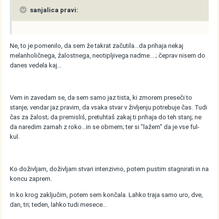
sanjalica pravi:
Ne, to je pomenilo, da sem že takrat začutila...da prihaja nekaj
melanholičnega, žalostnega, neotipljivega nadme... ; čeprav nisem do
danes vedela kaj...
Vem in zavedam se, da sem samo jaz tista, ki zmorem preseči to
stanje; vendar jaz pravim, da vsaka stvar v življenju potrebuje čas. Tudi
čas za žalost; da premisliš, pretuhtaš zakaj ti prihaja do teh stanj; ne
da naredim zamah z roko...in se obrnem; ter si "lažem" da je vse ful-
kul.
Ko doživljam, doživljam stvari intenzivno, potem pustim stagnirati in na
koncu zaprem.
In ko krog zaključim, potem sem končala. Lahko traja samo uro, dve,
dan, tri; teden, lahko tudi mesece...