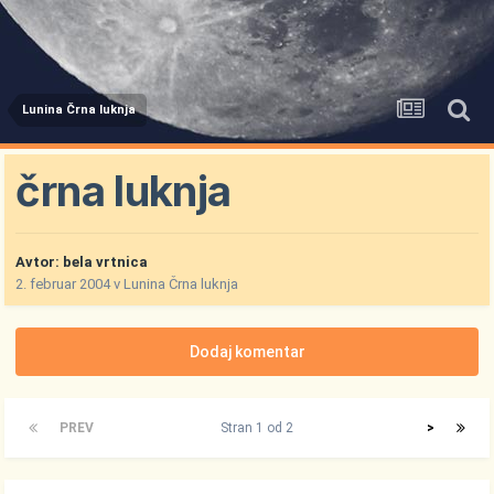
Lunina Črna luknja
črna luknja
Avtor:
bela vrtnica
2. februar 2004
v
Lunina Črna luknja
Dodaj komentar
PREV
Stran 1 od 2
>