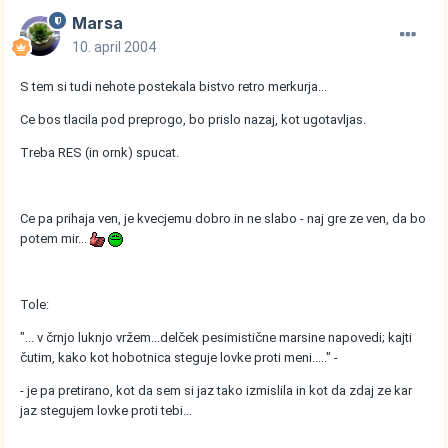
Marsa
10. april 2004
S tem si tudi nehote postekala bistvo retro merkurja...
Ce bos tlacila pod preprogo, bo prislo nazaj, kot ugotavljas.
Treba RES (in ornk) spucat.
Ce pa prihaja ven, je kvecjemu dobro in ne slabo - naj gre ze ven, da bo
potem mir...
Tole:
"... v črnjo luknjo vržem...delček pesimistične marsine napovedi; kajti
čutim, kako kot hobotnica steguje lovke proti meni....." -
- je pa pretirano, kot da sem si jaz tako izmislila in kot da zdaj ze kar
jaz stegujem lovke proti tebi...