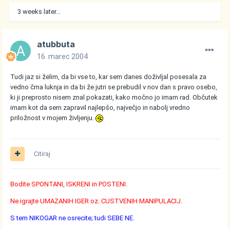
3 weeks later...
atubbuta
16. marec 2004
Tudi jaz si želim, da bi vse to, kar sem danes doživljal posesala za
vedno črna luknja in da bi že jutri se prebudil v nov dan s pravo osebo,
ki ji preprosto nisem znal pokazati, kako močno jo imam rad. Občutek
imam kot da sem zapravil najlepšo, največjo in nabolj vredno
priložnost v mojem življenju.
Citiraj
Bodite SPONTANI, ISKRENI in POSTENI.
Ne igrajte UMAZANIH IGER oz. CUSTVENIH MANIPULACIJ.
S tem NIKOGAR ne osrecite; tudi SEBE NE.