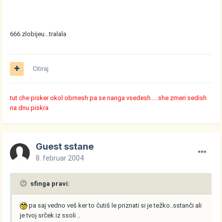
666 zlobijeu...tralala
Citiraj
tut che pisker okol obrnesh pa se nanga vsedesh.....she zmeri sedish
na dnu piskra
Guest sstane
8. februar 2004
sfinga pravi:
pa saj vedno veš ker to čutiš le priznati si je težko..sstanči ali
je tvoj srček iz ssoli ..