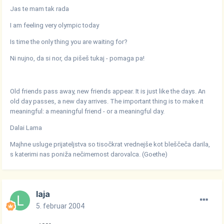
Jas te mam tak rada
I am feeling very olympic today
Is time the only thing you are waiting for?
Ni nujno, da si nor, da pišeš tukaj - pomaga pa!
Old friends pass away, new friends appear. It is just like the days. An
old day passes, a new day arrives. The important thing is to make it
meaningful: a meaningful friend - or a meaningful day.
Dalai Lama
Majhne usluge prijateljstva so tisočkrat vrednejše kot bleščeča darila,
s katerimi nas poniža nečimernost darovalca. (Goethe)
laja
5. februar 2004