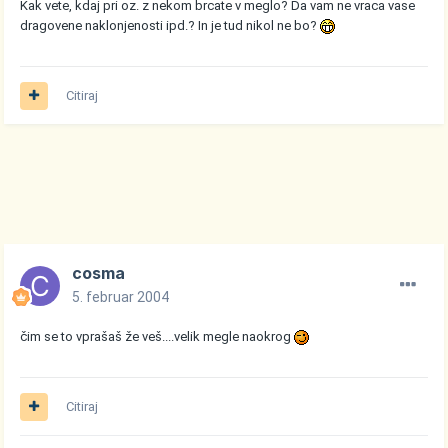
Kak vete, kdaj pri oz. z nekom brcate v meglo? Da vam ne vraca vase
dragovene naklonjenosti ipd.? In je tud nikol ne bo?
Citiraj
cosma
5. februar 2004
čim se to vprašaš že veš....velik megle naokrog
Citiraj