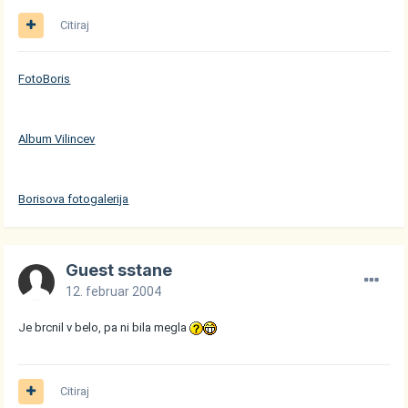
Citiraj
FotoBoris
Album Vilincev
Borisova fotogalerija
Guest sstane
12. februar 2004
Je brcnil v belo, pa ni bila megla
Citiraj