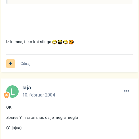
Iz kamna, tako kot sfinga
Citiraj
laja
10. februar 2004
OK
zbereš Y in si priznaš da je megla megla
(Y=jajca)