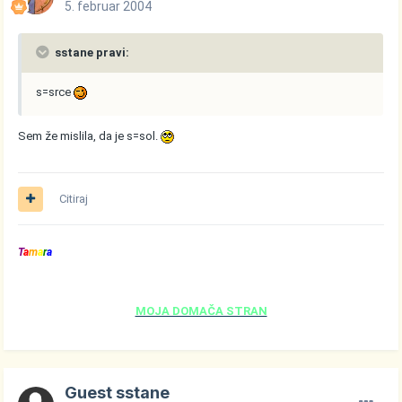
5. februar 2004
sstane pravi:
s=srce
Sem že mislila, da je s=sol.
Citiraj
T
a
m
a
r
a
MOJA DOMAČA STRAN
Guest sstane