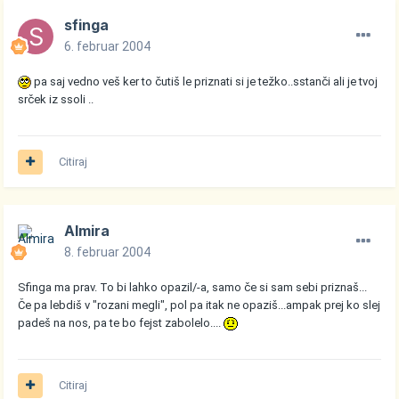
sfinga
6. februar 2004
pa saj vedno veš ker to čutiš le priznati si je težko..sstanči ali je tvoj
srček iz ssoli ..
Citiraj
Almira
8. februar 2004
Sfinga ma prav. To bi lahko opazil/-a, samo če si sam sebi priznaš...
Če pa lebdiš v "rozani megli", pol pa itak ne opaziš...ampak prej ko slej
padeš na nos, pa te bo fejst zabolelo....
Citiraj