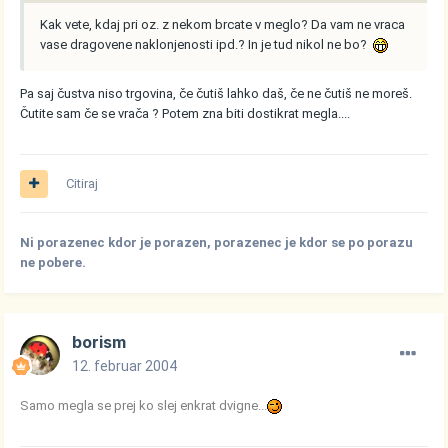
Kak vete, kdaj pri oz. z nekom brcate v meglo? Da vam ne vraca
vase dragovene naklonjenosti ipd.? In je tud nikol ne bo?
Pa saj čustva niso trgovina, če čutiš lahko daš, če ne čutiš ne moreš.
Čutite sam če se vrača ? Potem zna biti dostikrat megla....
Citiraj
Ni porazenec kdor je porazen, porazenec je kdor se po porazu
ne pobere.
borism
12. februar 2004
Samo megla se prej ko slej enkrat dvigne...