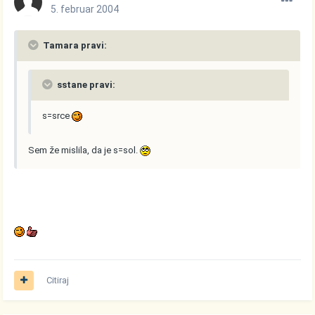
5. februar 2004
Tamara pravi:
sstane pravi:
s=srce
Sem že mislila, da je s=sol.
Citiraj