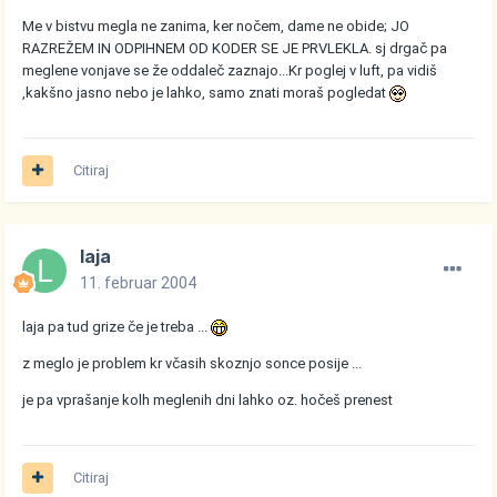
Me v bistvu megla ne zanima, ker nočem, dame ne obide; JO
RAZREŽEM IN ODPIHNEM OD KODER SE JE PRVLEKLA. sj drgač pa
meglene vonjave se že oddaleč zaznajo...Kr poglej v luft, pa vidiš
,kakšno jasno nebo je lahko, samo znati moraš pogledat
Citiraj
laja
11. februar 2004
laja pa tud grize če je treba ...
z meglo je problem kr včasih skoznjo sonce posije ...
je pa vprašanje kolh meglenih dni lahko oz. hočeš prenest
Citiraj