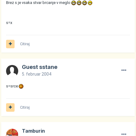
Brez s je vsaka stvar brcanje v meglo
s=x
Citiraj
Guest sstane
5. februar 2004
s=srce
Citiraj
Tamburin