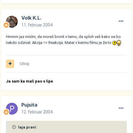
Volk K.L.
11. februar 2004
Hmmm jaz mislm, da moraš brcnit v temo, da sploh veš kako se bo
nekdo odzival. Akcija => Reakcija. Mater v kermu filmu je že to
Citiraj
Ja sam ka mali pao s lipe
Pujsita
12. februar 2004
laja pravi: