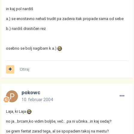
in kaj pol nardiš
a.) se enostavno nehaš trudit pa zadeva itak propade sama od sebe
b.) nardiš drastičen rez
osebno se bolj nagibam k a.)
Citiraj
pokowc
10. februar 2004
Laja, ki Laja
no ja...brcam,ko vidim boljše, več.. .pa ni učinka...in kaj sedaj?
se grem fentat zarad tega, al se spopadem takoj na mestu?