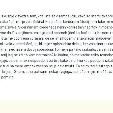
zkušnje v zvezi s tem, kdaj ste se osamosvojili, kako so starši to sprej
 starši, ki me je zelo šokiral. Ker počasi končujem študij,sem tako m
oma živela. Sicer nimam glede tega nekih konkretnih načrtov in možnos
vse da. Prva njihova reakcija je bil posmeh (češ kaj boš te ti). Ko sem re
 sta me ogorčena vprašala, če se jima hočem na tak način maščevat. 
jevalo v smeri, češ, kaj bi pa jaz sploh lahko delala, ker za kelnarco (k
 namreč nisem dovolj sposobna. To me je pa tako razkurlo, da sem še
terij. Kaj se zdi to vam normalno? Ni čudno, da me vsake tolko tesnob
epljajo, da sem itak nesposobna za bilo kako delo. Ima kdo podobne izku
de tudi na meni, ampak vseeno. Mi je dalo mislit. To se mi zdi čisti egoi
 bitjem. S tem, da si ustvarim nekaj svojega, se hočem njim maščevat?
 pomirit.