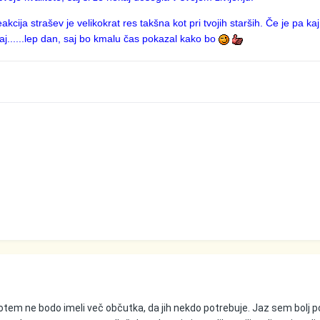
akcija strašev je velikokrat res takšna kot pri tvojih starših. Če je pa kaj
liraj......lep dan, saj bo kmalu čas pokazal kako bo
potem ne bodo imeli več občutka, da jih nekdo potrebuje. Jaz sem bolj p