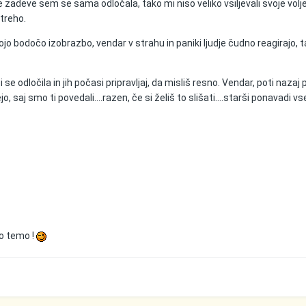
e zadeve sem se sama odločala, tako mi niso veliko vsiljevali svoje volje
treho.
jo bodočo izobrazbo, vendar v strahu in paniki ljudje čudno reagirajo, 
i se odločila in jih počasi pripravljaj, da misliš resno. Vendar, poti naza
ejo, saj smo ti povedali....razen, če si želiš to slišati....starši ponavadi vs
o temo !