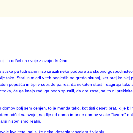
il in odšel na svoje z svojo družino.
e stiske pa tudi sami niso izrazili neke podpore za skupno gospodinstvo
je tako. Stari in mladi v teh pogledih ne gredo skupaj, ker prej ko slej 
teri popušča in trpi v sebi. Je pa res, da nekateri starši reagirajo tako a
troka, če ga imajo radi ga bodo spustili, da gre zase, saj to ni prekinite
domov bolj sem cenjen, to je menda tako, kot tisti deseti brat, ki je bil 
potem odšel na svoje, najdlje od doma in pride domov vsake "kvatre" en
tarši niso/nismo realni.
voje kvalitete, saj si že nekaj dosegla v svojem življenju.