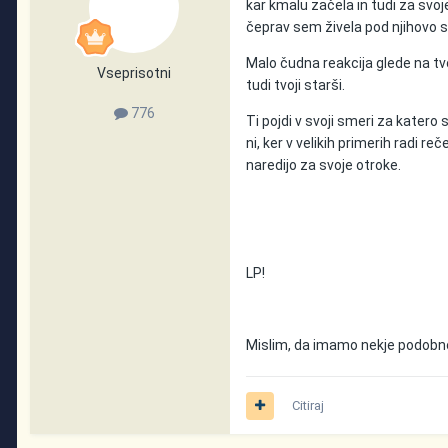
kar kmalu začela in tudi za svoj
čeprav sem živela pod njihovo s
Malo čudna reakcija glede na tvo
Vseprisotni
tudi tvoji starši.
776
Ti pojdi v svoji smeri za katero s
ni, ker v velikih primerih radi reč
naredijo za svoje otroke.
LP!
Mislim, da imamo nekje podobn
Citiraj