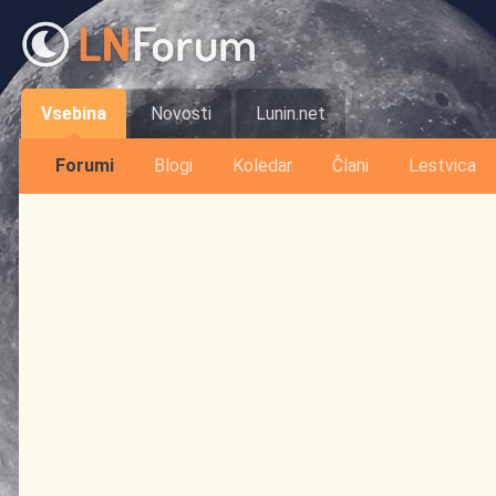
Vsebina
Novosti
Lunin.net
Forumi
Blogi
Koledar
Člani
Lestvica