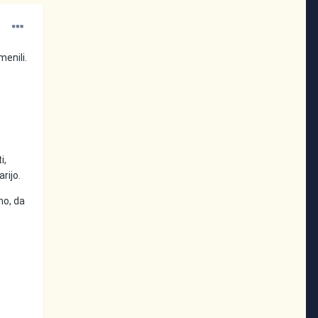
menili.
i,
rijo.
mo, da