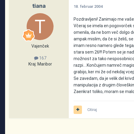
tiana
18. februar 2004
Pozdravljeni! Zanimajo me vaše i
Včeraj se imela en pogovorček s
omenila, da ne bom več dolgo d
ampak mislim, da če si želiš, se 
imam resno namero glede tega,
Vajenček
stara sem 26!!! Potem se je nadal
167
možnost za tako nesposobnico)
Kraj:
Maribor
razpi....Končujem namreč magis
grabijo, ker mi že od nekdaj vc
Se zavedam, da je velik del kriv
manipulacija z drugim človeškim
Zaenkrat toliko, moram se malo
Citiraj