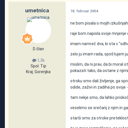
umetnica
18. februar 2004
ne bom pisala o mojih izkušnjah
raje bom napisla svoje mnjenje
imam namreč dva, ki sta v "odhaj
D član
zelo ju imam rada, spoštujem ju
1,3k
mislim, da ni prav, da bi moral o
Spol:
Tip
pokazati tako, da ostane z njimi,
Kraj:
Gorenjka
otroku smo dali življenje, ga sp
odide, zaživi in zadiha po svoje
tam nekje smo, da lahko priskoč
veselimo se srečanj z njim in ga
starši smo za otroke preteklost,