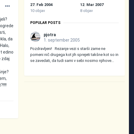
27. Feb 2004
12. Mar 2007
10 objav
8 objav
eli?
POPULAR POSTS
imogrede
ti,
pjotra
kla, da
1. september 2005
Halo,
Pozdravljeni! Rezanje vezi s starši zame ne
ot edino
pomeni nič drugega kot jih sprejeti takšne kot so in
 zdaj
se zavedati, da tudi sami v sebi nosimo njihove...
e
šnje?
zem,
!!!!