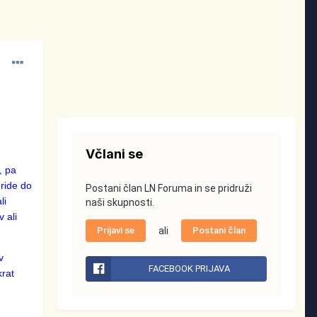
Včlani se
, pa
pride do
Postani član LN Foruma in se pridruži
li
naši skupnosti.
v ali
Prijavi se
ali
Postani član
v
FACEBOOK PRIJAVA
krat