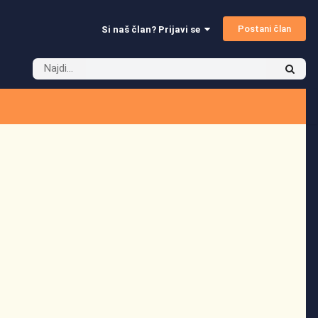
Postani član
Si naš član? Prijavi se