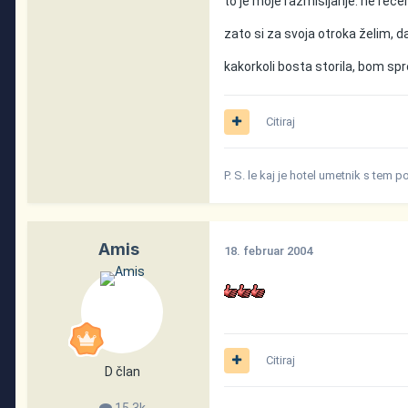
to je moje razmišljanje. ne rečem
zato si za svoja otroka želim, da
kakorkoli bosta storila, bom spre
Citiraj
P. S. le kaj je hotel umetnik s tem 
Amis
18. februar 2004
Citiraj
D član