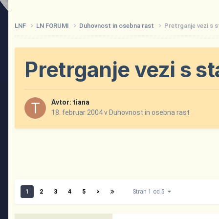
LNF
LN FORUMI
Duhovnost in osebna rast
Pretrganje vezi s s
Pretrganje vezi s st
Avtor:
tiana
18. februar 2004
v
Duhovnost in osebna rast
1
2
3
4
5
>
Stran 1 od 5