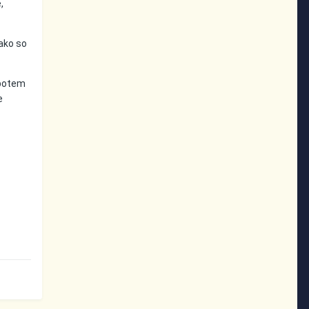
,
tako so
j potem
e