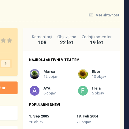
Vse aktivnosti
Komentarji
Objavljeno
Zadnji komentar
108
22 let
19 let
NAJBOLJ AKTIVNI V TEJ TEMI
0
Marsa
Ebor
12 objav
10 objav
tar
AYA
freia
6 objav
5 objav
POPULARNI DNEVI
1. Sep 2005
18. Feb 2004
28 objav
21 objav