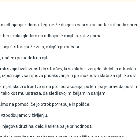
 o odhajanju z doma. tega je že dolgo in časi so se od takrat hudo spre
 o tem, kako gledam na odhajanje mojih otrok z doma.
anju". starejši že zelo, mlajša pa počasi.
, nočem pa sedeti na njih.
trok svojo hvaležnost do staršev, ki so skrbeli zanj do obdobja odraslost
 izpolnjuje vsa njihova pričakovanja in po možnosti skrbi za njih, ko osta
remljali skozi otroštvo in na poti odraščanja, potem pa je prav, da pusti
 - tako kot mu ustreza, da sledi svojim željam in sanjam.
imo na pomoč, če jo otrok potrebuje in poišče.
 vzpodbujamo v življenju.
 njegova družina, delo, kariera pa je prihodnost.