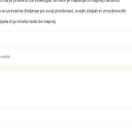
 da je pravilno za vsakogar, a meni je najbližje in najbolj naravno.
 si ustvarita življenje po svoji predstavi, svojih željah in zmožnostih.
jela in ju imela rada še naprej.
povedat