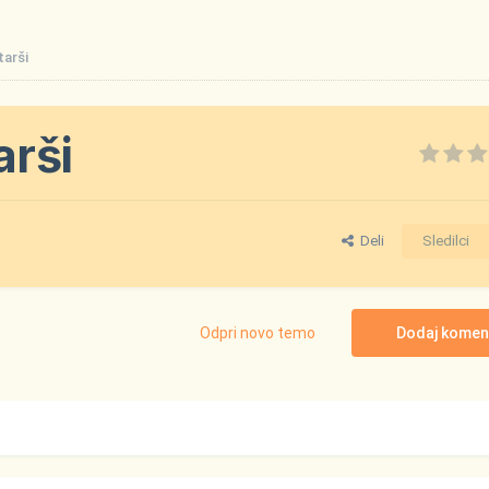
tarši
arši
Deli
Sledilci
Odpri novo temo
Dodaj komen