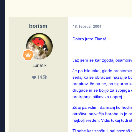
borism
18. februar 2004
Dobro jutro Tiana!
Jaz sem se kar zgodaj osamosvoj
Lunatik
Je pa bilo tako, glede prostorsk
sedaj ko se obračam nazaj je bol
14,5k
prepirov, če pa ne, pa sigurno ka
drugače in se bojijo za svojega o
pretrganje stikov za naprej.
Zdaj pa vidim, da manj ko hodim 
otroštvu največja baraba in je 
najbolj vreden. Vidiš tukaj tudi s
Ti sebe kar spoštuj, saj poznaš s