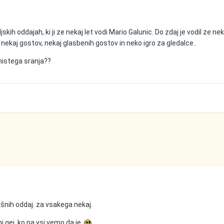
skih oddajah, ki ji ze nekaj let vodi Mario Galunic. Do zdaj je vodil ze nek
a nekaj gostov, nekaj glasbenih gostov in neko igro za gledalce..
inistega sranja??
akšnih oddaj. za vsakega nekaj.
 gej, ko pa vsi vemo da je.