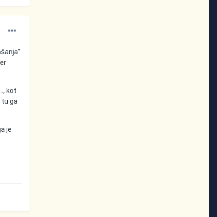
ašanja"
ler
., kot
 tu ga
ga je