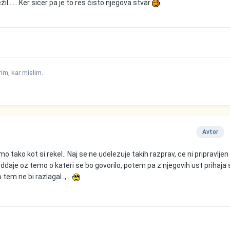
ežil.......Ker sicer pa je to res čisto njegova stvar
m, kar mislim.
Avtor
o tako kot si rekel.. Naj se ne udelezuje takih razprav, ce ni pripravljen
 oddaje oz temo o kateri se bo govorilo, potem pa z njegovih ust prihaja
 tem ne bi razlagal.., ..