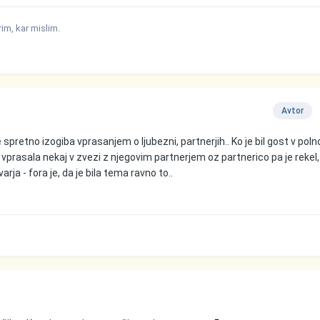
m, kar mislim.
Avtor
 spretno izogiba vprasanjem o ljubezni, partnerjih.. Ko je bil gost v po
at vprasala nekaj v zvezi z njegovim partnerjem oz partnerico pa je rekel
ja - fora je, da je bila tema ravno to..