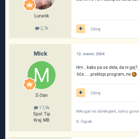
Lunatik
2,7k
Citiraj
Mick
12. marec 2004
Hm....kako pa se dela, da ni gej?.
tiče.......preklopi program, ne
Citiraj
D član
17,9k
Nikogar ne obrekujem, samo govori
Spol:
Tip
Kraj:
MB
K. Čapek