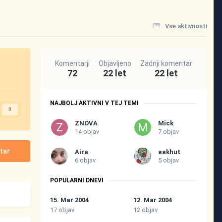
Vse aktivnosti
Komentarji
Objavljeno
Zadnji komentar
72
22 let
22 let
NAJBOLJ AKTIVNI V TEJ TEMI
0
ZNOVA
Mick
14 objav
7 objav
tar
Aira
aakhut
6 objav
5 objav
POPULARNI DNEVI
15. Mar 2004
12. Mar 2004
17 objav
12 objav