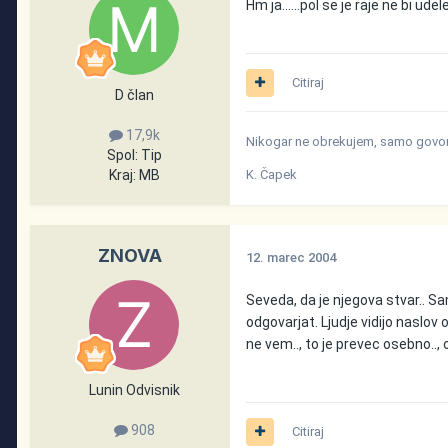
Hm ja......pol se je raje ne bi udel
Citiraj
D član
17,9k
Nikogar ne obrekujem, samo govori
Spol:
Tip
Kraj:
MB
K. Čapek
ZNOVA
12. marec 2004
Seveda, da je njegova stvar.. Sam
odgovarjat. Ljudje vidijo naslov
ne vem.., to je prevec osebno.., o
Lunin Odvisnik
908
Citiraj