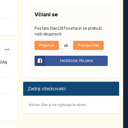
Včlani se
Postani član LN Foruma in se pridruži
naši skupnosti.
Prijavi se
ali
Postani član
FACEBOOK PRIJAVA
oddaj
Zadnji obiskovalci
Noben član si ne ogleduje te strani.