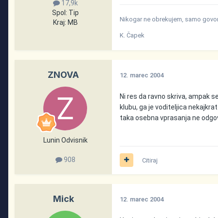
17,9k
Spol:
Tip
Nikogar ne obrekujem, samo govori
Kraj:
MB
K. Čapek
ZNOVA
12. marec 2004
Ni res da ravno skriva, ampak se
klubu, ga je voditeljica nekajkr
taka osebna vprasanja ne odgovar
Lunin Odvisnik
908
Citiraj
Mick
12. marec 2004