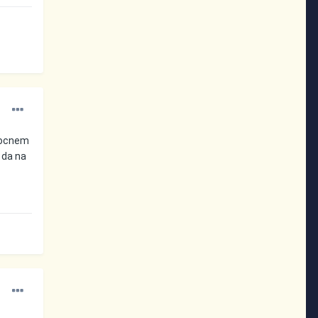
lnocnem
, da na