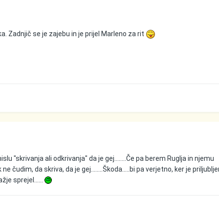
 Zadnjič se je zajebu in je prijel Marleno za rit
slu "skrivanja ali odkrivanja" da je gej........Če pa berem Ruglja in njemu
čudim, da skriva, da je gej........Škoda.....bi pa verjetno, ker je priljublje
žje sprejel......