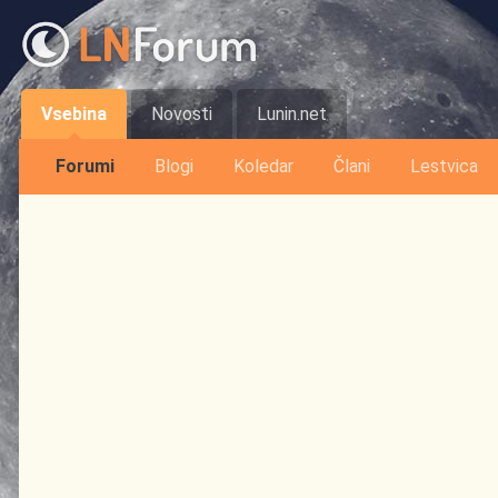
Vsebina
Novosti
Lunin.net
Forumi
Blogi
Koledar
Člani
Lestvica