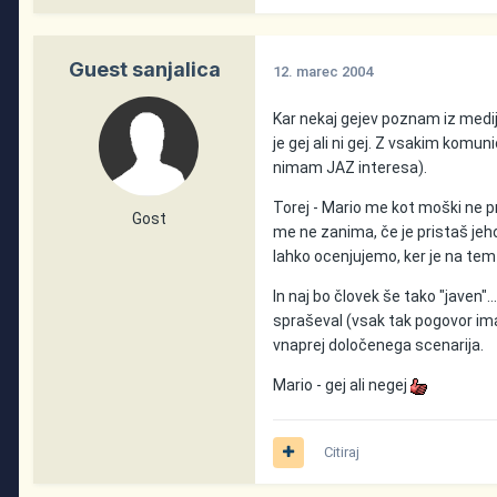
Guest sanjalica
12. marec 2004
Kar nekaj gejev poznam iz medij
je gej ali ni gej. Z vsakim komun
nimam JAZ interesa).
Torej - Mario me kot moški ne pr
Gost
me ne zanima, če je pristaš jeho
lahko ocenjujemo, ker je na tem
In naj bo človek še tako "javen".
spraševal (vsak tak pogovor ima
vnaprej določenega scenarija.
Mario - gej ali negej
Citiraj