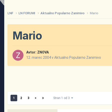
LNF
LN FORUMI
Aktualno Popularno Zanimivo
Mario
Mario
Avtor:
ZNOVA
12. marec 2004
v
Aktualno Popularno Zanimivo
1
2
3
>
Stran 1 od 3