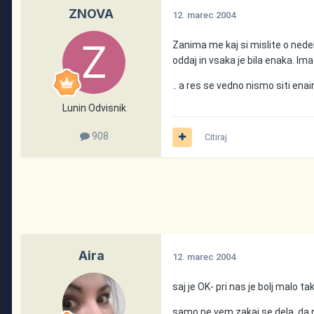
ZNOVA
12. marec 2004
Zanima me kaj si mislite o nedelj
oddaj in vsaka je bila enaka. Im
.. a res se vedno nismo siti ena
Lunin Odvisnik
908
Citiraj
Aira
12. marec 2004
saj je OK- pri nas je bolj malo t
samo ne vem zakaj se dela, da ni