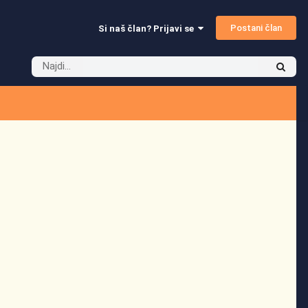
Postani član
Si naš član? Prijavi se