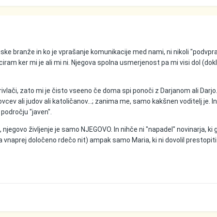
ske branže in ko je vprašanje komunikacije med nami, ni nikoli "podvpr
iciram ker mi je ali mi ni. Njegova spolna usmerjenost pa mi visi dol (dok
ivlači, zato mi je čisto vseeno če doma spi ponoči z Darjanom ali Darjo..
vcev ali judov ali katoličanov...; zanima me, samo kakšnen voditelj je. In
 področju "javen".
.., njegovo življenje je samo NJEGOVO. In nihče ni "napadel" novinarja, ki 
 vnaprej določeno rdečo nit) ampak samo Maria, ki ni dovolil prestopiti