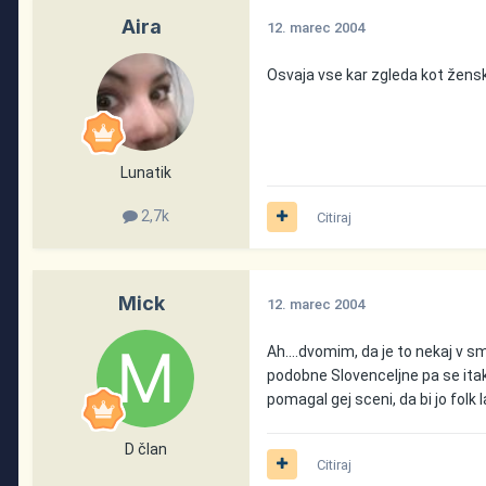
Aira
12. marec 2004
Osvaja vse kar zgleda kot ženska.
Lunatik
2,7k
Citiraj
Mick
12. marec 2004
Ah....dvomim, da je to nekaj v smi
podobne Slovenceljne pa se itak ne 
pomagal gej sceni, da bi jo folk la
D član
Citiraj