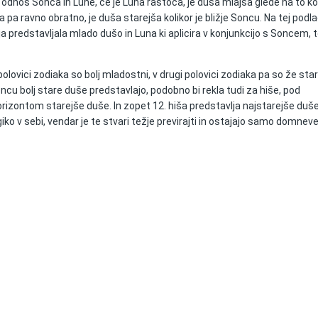
odnos Sonca in Lune, če je Luna rastoča, je duša mlajša glede na to kol
 pa ravno obratno, je duša starejša kolikor je bližje Soncu. Na tej podla
aja predstavljala mlado dušo in Luna ki aplicira v konjunkcijo s Soncem, t
polovici zodiaka so bolj mladostni, v drugi polovici zodiaka pa so že sta
koncu bolj stare duše predstavlajo, podobno bi rekla tudi za hiše, pod
izontom starejše duše. In zopet 12. hiša predstavlja najstarejše duše
ko v sebi, vendar je te stvari težje previrajti in ostajajo samo domneve