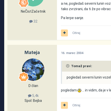
a ne, pogledaš severni lunin voze
tako zvrzirani, da ti že po vibra
NeČistZačetnik
Pa lerpe sanje.
32
Citiraj
Mateja
16. marec 2004
Tomaž pravi:
pogledaš severni lunin vozel
D član
pogledam
... in vidim, da je v
5,4k
Spol:
Bejba
Citiraj