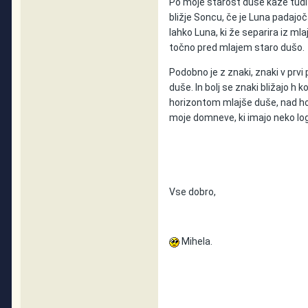
Po moje starost duše kaže tudi 
bližje Soncu, če je Luna padajoča
lahko Luna, ki že separira iz ml
točno pred mlajem staro dušo.
Podobno je z znaki, znaki v prvi 
duše. In bolj se znaki bližajo h 
horizontom mlajše duše, nad hor
moje domneve, ki imajo neko logi
Vse dobro,
Mihela.