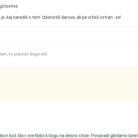
gotovitve.
 je, kaj narediš s tem. Izkoristiš darove, ali pa vržeš vstran. :xx!:
dtem, ko planiraš druge reči.
bila in boš šla v svetlobo k bogu na desno stran. Ponavadi gledamo luni