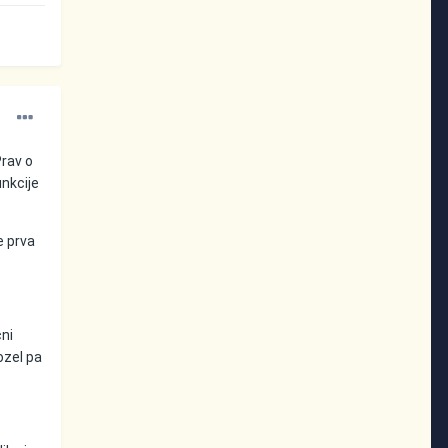
Prav o
unkcije
e prva
čni
ozel pa