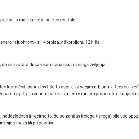
retacijo moje karte in naletim na tole.
nero in jupitrom - z 14.orbisa..v škorpijonu 12.hiša.
", da sem stara duša inkarnirana skozi mnoga življenja.
o teh karmičnih aspektov? So to aspekti z večjim orbisom? Recimo...več
er sama jupitra in venere pač ne štejem v mojem primeru kot konjunkcij
 nedoslednosti-recimo to, da so zanj(astrologa tistega) bile vse opozic
kcije in sekstili pa pozitivni.