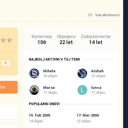
Vse aktivnosti
Komentarji
Objavljeno
Zadnji komentar
106
22 let
14 let
NAJBOLJ AKTIVNI V TEJ TEMI
0
Mihela
Aishah
16 objav
12 objav
tar
Marsa
lunca
11 objav
11 objav
POPULARNI DNEVI
15. Feb 2005
17. Mar 2004
14 objav
12 objav