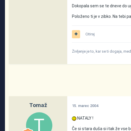
Dokopala sem se te dneve do u
Položeno ti je v zibko. Na tebi pa
Citiraj
Življenje je to, kar se ti dogaja, me
Tomaž
15. marec 2004
NATALY !
Če si stara duša si itak že vse 