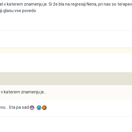
l v katerem znamenju je. Si že bla na regresiji Nena, pri nas so terapevt
ciji glasu vse povedo.
 v katerem znamenju je...
 levu... šta pa sad