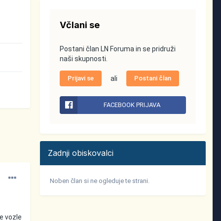
Včlani se
Postani član LN Foruma in se pridruži
naši skupnosti.
Prijavi se
ali
Postani član
FACEBOOK PRIJAVA
Zadnji obiskovalci
Noben član si ne ogleduje te strani.
ne vozle