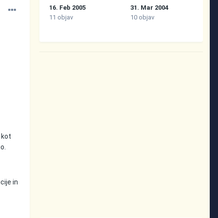
16. Feb 2005
31. Mar 2004
11 objav
10 objav
 kot
o.
ije in