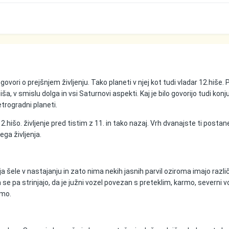
 govori o prejšnjem življenju. Tako planeti v njej kot tudi vladar 12.hiše. 
iša, v smislu dolga in vsi Saturnovi aspekti. Kaj je bilo govorijo tudi konj
trogradni planeti.
2.hišo. življenje pred tistim z 11. in tako nazaj. Vrh dvanajste ti postan
ga življenja.
ja šele v nastajanju in zato nima nekih jasnih parvil oziroma imajo razli
a se pa strinjajo, da je južni vozel povezan s preteklim, karmo, severni v
rmo.