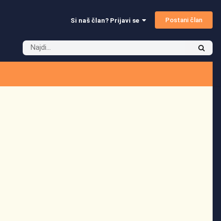
Postani član
Si naš član? Prijavi se