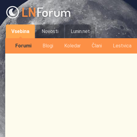
Vsebina
Novosti
Lunin.net
Forumi
Blogi
Koledar
Člani
Lestvica