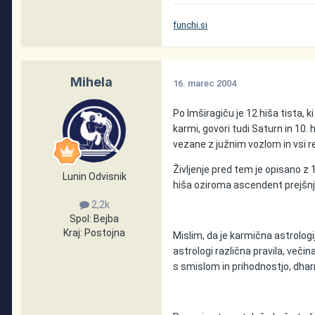
funchi.si
Mihela
16. marec 2004
Po Imširagiču je 12.hiša tista, ki
karmi, govori tudi Saturn in 10. h
vezane z južnim vozlom in vsi re
Življenje pred tem je opisano z 1
Lunin Odvisnik
hiša oziroma ascendent prejšnje
2,2k
Spol:
Bejba
Kraj:
Postojna
Mislim, da je karmična astrologi
astrologi različna pravila, večin
s smislom in prihodnostjo, dha