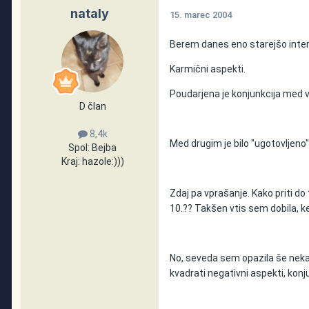
nataly
15. marec 2004
Berem danes eno starejšo interp
Karmični aspekti.
Poudarjena je konjunkcija med ve
D član
8,4k
Med drugim je bilo "ugotovljeno
Spol:
Bejba
Kraj:
hazole:)))
Zdaj pa vprašanje. Kako priti d
10.?? Takšen vtis sem dobila, k
No, seveda sem opazila še nekaj
kvadrati negativni aspekti, konjun