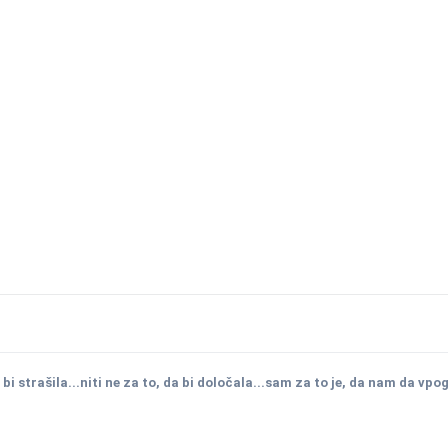
 bi strašila...niti ne za to, da bi določala...sam za to je, da nam da vpo