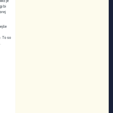
iko je
gi bi
orej
rejše
. To so
.