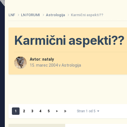
LNF
LN FORUMI
Astrologija
Karmični aspekti??
Karmični aspekti??
Avtor:
nataly
15. marec 2004
v
Astrologija
1
2
3
4
5
>
Stran 1 od 5