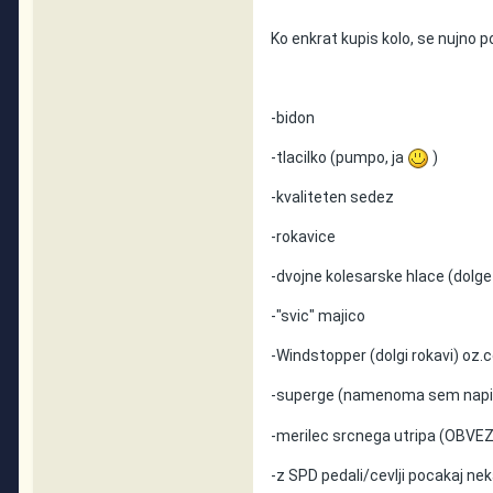
Ko enkrat kupis kolo, se nujno p
-bidon
-tlacilko (pumpo, ja
)
-kvaliteten sedez
-rokavice
-dvojne kolesarske hlace (dolg
-"svic" majico
-Windstopper (dolgi rokavi) oz.
-superge (namenoma sem napisal
-merilec srcnega utripa (OBVE
-z SPD pedali/cevlji pocakaj ne