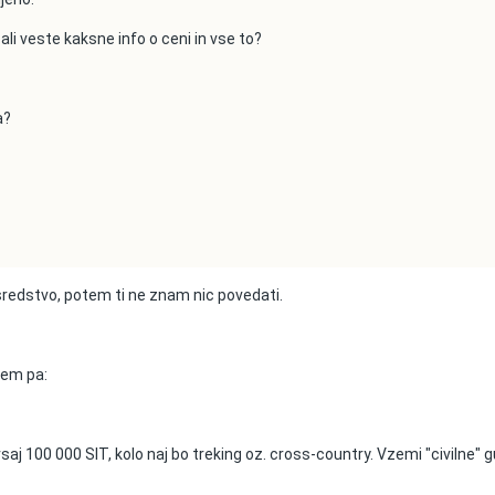
ali veste kaksne info o ceni in vse to?
a?
sredstvo, potem ti ne znam nic povedati.
tem pa:
aj 100 000 SIT, kolo naj bo treking oz. cross-country. Vzemi "civilne" 