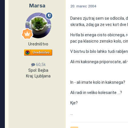
Marsa
20. marec 2004
Danes zjutraj sem se odlocila, 
skratka, zdaj ga ze vec kot dve 
Hotla bi enega cisto obicnega, re
pac pa klasicno zensko kolo, cimb
Uredništvo
V bistvu bi bilo lahko tudi rabljen
Ali mi kaksnega priporocate, ali
60,5k
Spol:
Bejba
Kraj:
Ljubljana
In - ali imate kolo in kaksnega?
Ali radi in veliko kolesarite ...?
Kje?
...