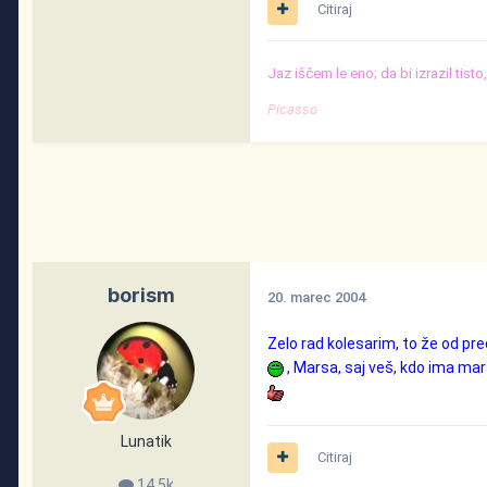
Citiraj
Jaz iščem le eno; da bi izrazil tist
Picasso
borism
20. marec 2004
Zelo rad kolesarim, to že od pr
, Marsa, saj veš, kdo ima mars
Lunatik
Citiraj
14,5k