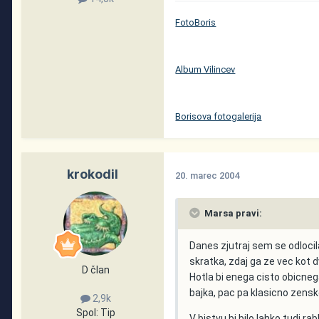
FotoBoris
Album Vilincev
Borisova fotogalerija
krokodil
20. marec 2004
Marsa pravi:
Danes zjutraj sem se odlocil
skratka, zdaj ga ze vec kot d
D član
Hotla bi enega cisto obicnega
bajka, pac pa klasicno zensko 
2,9k
Spol:
Tip
V bistvu bi bilo lahko tudi rab