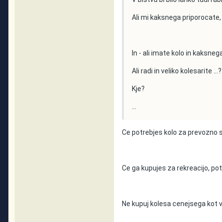
Ali mi kaksnega priporocate, 
In - ali imate kolo in kaksneg
Ali radi in veliko kolesarite ...?
Kje?
...
Ce potrebjes kolo za prevozno 
Ce ga kupujes za rekreacijo, po
Ne kupuj kolesa cenejsega kot vs