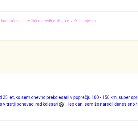
o, kar hočem. In ne iščem novih oblik, temveč jih najdem.
ed 25 let, ko sem dnevno prekolesaril v poprečju 100 - 150 km, super sp
 v tretji ponavadi rad kolesari
....lep dan, sem že naredil danes eno 