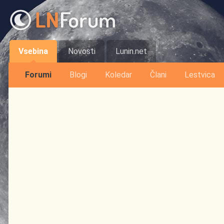
Vsebina
Novosti
Lunin.net
Forumi
Blogi
Koledar
Člani
Lestvica