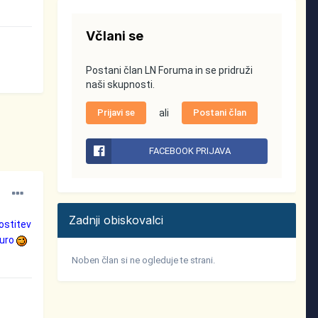
Včlani se
Postani član LN Foruma in se pridruži
naši skupnosti.
Prijavi se
ali
Postani član
FACEBOOK PRIJAVA
Zadnji obiskovalci
rostitev
turo
Noben član si ne ogleduje te strani.