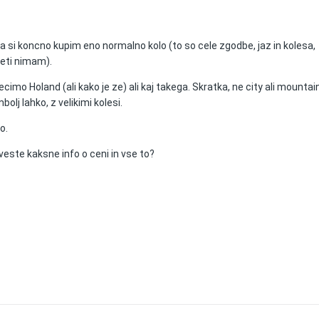
da si koncno kupim eno normalno kolo (to so cele zgodbe, jaz in kolesa,
leti nimam).
cimo Holand (ali kako je ze) ali kaj takega. Skratka, ne city ali mountai
olj lahko, z velikimi kolesi.
o.
 veste kaksne info o ceni in vse to?