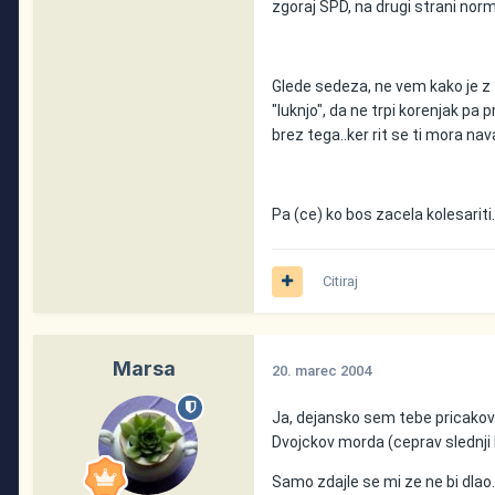
zgoraj SPD, na drugi strani nor
Glede sedeza, ne vem kako je z
"luknjo", da ne trpi korenjak pa 
brez tega..ker rit se ti mora navad
Pa (ce) ko bos zacela kolesariti
Citiraj
Marsa
20. marec 2004
Ja, dejansko sem tebe pricakoval
Dvojckov morda (ceprav slednji 
Samo zdajle se mi ze ne bi dlao...