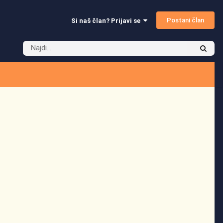
Postani član
Si naš član? Prijavi se