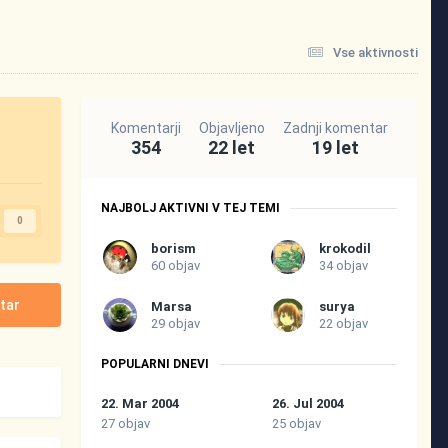
Vse aktivnosti
Komentarji
Objavljeno
Zadnji komentar
354
22 let
19 let
NAJBOLJ AKTIVNI V TEJ TEMI
0
borism
krokodil
60 objav
34 objav
tar
Marsa
surya
29 objav
22 objav
POPULARNI DNEVI
22. Mar 2004
26. Jul 2004
27 objav
25 objav