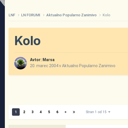
LNF
LN FORUMI
Aktualno Popularno Zanimivo
Kolo
Kolo
Avtor:
Marsa
20. marec 2004
v
Aktualno Popularno Zanimivo
1
2
3
4
5
6
>
Stran 1 od 15