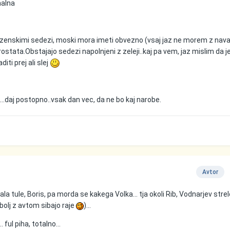
malna
 zenskimi sedezi, moski mora imeti obvezno (vsaj jaz ne morem z nav
prostata.Obstajajo sedezi napolnjeni z zeleji..kaj pa vem, jaz mislim da je
iti prej ali slej
....daj postopno..vsak dan vec, da ne bo kaj narobe.
Avtor
a tule, Boris, pa morda se kakega Volka... tja okoli Rib, Vodnarjev strel
bolj z avtom sibajo raje
)...
 ful piha, totalno...