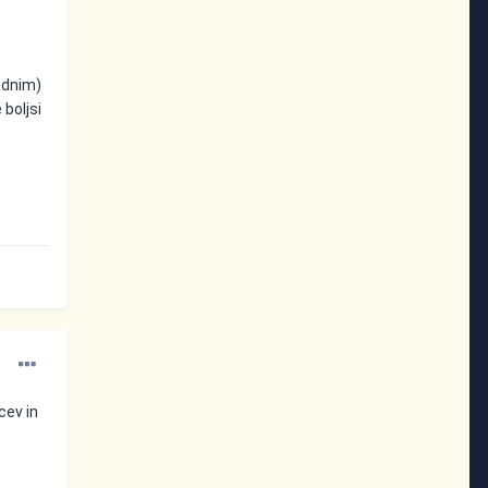
adnim)
 boljsi
cev in