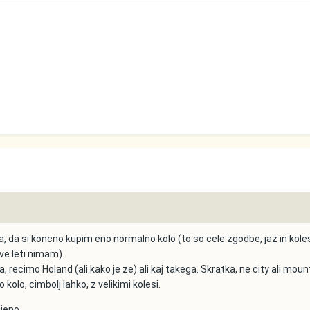
a, da si koncno kupim eno normalno kolo (to so cele zgodbe, jaz in kole
ve leti nimam).
, recimo Holand (ali kako je ze) ali kaj takega. Skratka, ne city ali moun
kolo, cimbolj lahko, z velikimi kolesi.
ljeno.