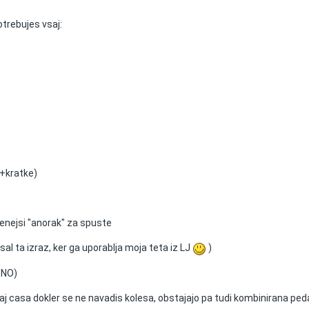
otrebujes vsaj:
e+kratke)
cenejsi "anorak" za spuste
 ta izraz, ker ga uporablja moja teta iz LJ
)
ZNO)
kaj casa dokler se ne navadis kolesa, obstajajo pa tudi kombinirana ped