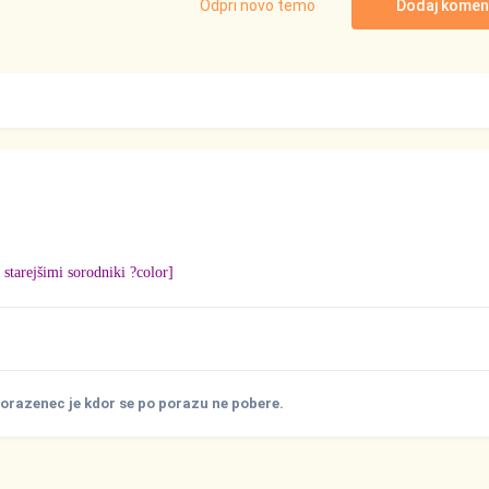
Odpri novo temo
Dodaj komen
starejšimi sorodniki ?color]
porazenec je kdor se po porazu ne pobere.