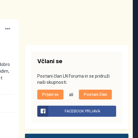
Včlani se
 dobro
vidim,
Postani član LN Foruma in se pridruži
et
naši skupnosti.
Prijavi se
ali
Postani član
FACEBOOK PRIJAVA