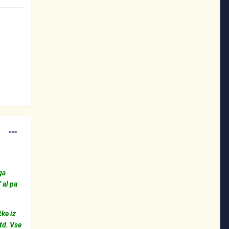
ga
 al pa
čke iz
td. Vse