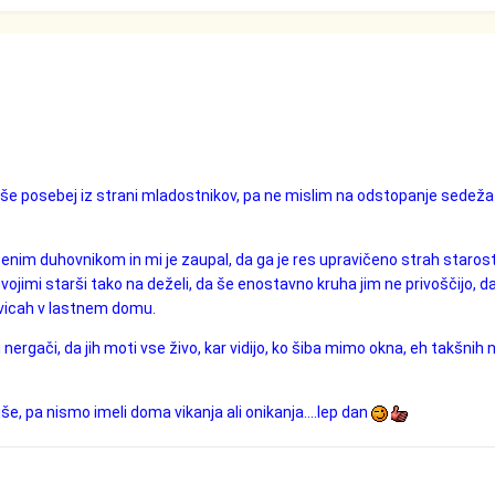
 še posebej iz strani mladostnikov, pa ne mislim na odstopanje sedeža
 enim duhovnikom in mi je zaupal, da ga je res upravičeno strah starost
svojimi starši tako na deželi, da še enostavno kruha jim ne privoščijo, d
avicah v lastnem domu.
nergači, da jih moti vse živo, kar vidijo, ko šiba mimo okna, eh takšnih n
e, pa nismo imeli doma vikanja ali onikanja....lep dan