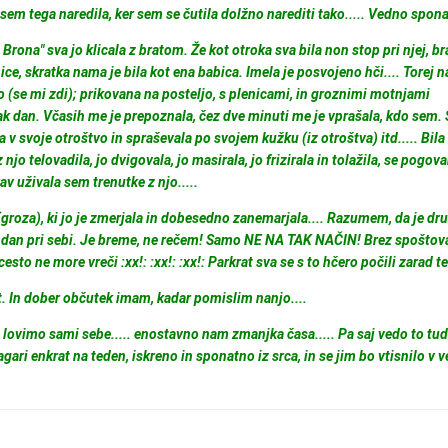
isem tega naredila, ker sem se čutila dolžno narediti tako..... Vedno spon
 Brona" sva jo klicala z bratom. Že kot otroka sva bila non stop pri njej, br
ice, skratka nama je bila kot ena babica. Imela je posvojeno hči.... Torej n
o (se mi zdi); prikovana na posteljo, s plenicami, in groznimi motnjami
k dan. Včasih me je prepoznala, čez dve minuti me je vprašala, kdo sem. 
ila v svoje otroštvo in spraševala po svojem kužku (iz otroštva) itd..... Bil
jo telovadila, jo dvigovala, jo masirala, jo frizirala in tolažila, se pogova
rav uživala sem trenutke z njo.....
groza), ki jo je zmerjala in dobesedno zanemarjala.... Razumem, da je dr
 dan pri sebi. Je breme, ne rečem! Samo NE NA TAK NAČIN! Brez spoštov
esto ne more vreči :xx!: :xx!: :xx!: Parkrat sva se s to hčero počili zarad te
et. In dober občutek imam, kadar pomislim nanjo....
 lovimo sami sebe..... enostavno nam zmanjka časa..... Pa saj vedo to tud
agari enkrat na teden, iskreno in sponatno iz srca, in se jim bo vtisnilo v 