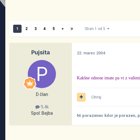
1
2
3
4
5
>
Stran 1 od 5
Pujsita
22. marec 2004
Kakšne odnose imate pa vi z vašimi 
D član
Citiraj
9,4k
Spol:
Bejba
Ni porazenec kdor je porazen, 