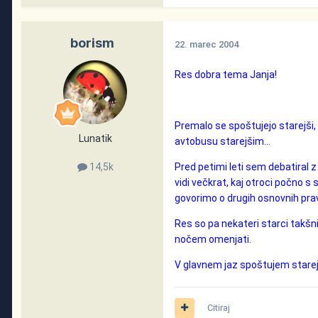
borism
22. marec 2004
Res dobra tema Janja!
Premalo se spoštujejo starejši,
Lunatik
avtobusu starejšim...
Pred petimi leti sem debatiral z
14,5k
vidi večkrat, kaj otroci počno s 
govorimo o drugih osnovnih pr
Res so pa nekateri starci takšni 
nočem omenjati.
V glavnem jaz spoštujem starejš
Citiraj