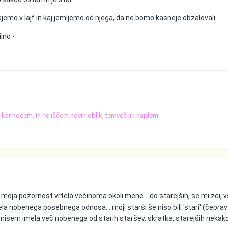
emo v lajf in kaj jemljemo od njega, da ne bomo kasneje obzalovali...
lno -
o, kar hočem. In ne iščem novih oblik, temveč jih najdem.
je moja pozornost vrtela večinoma okoli mene... do starejših, se mi zdi, v
ela nobenega posebnega odnosa... moji starši še niso bili 'stari' (čepra
), nisem imela več nobenega od starih staršev, skratka, starejših nekako 