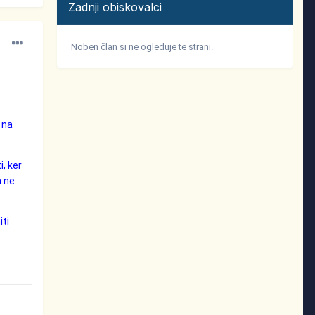
Zadnji obiskovalci
Noben član si ne ogleduje te strani.
 na
i, ker
a ne
iti