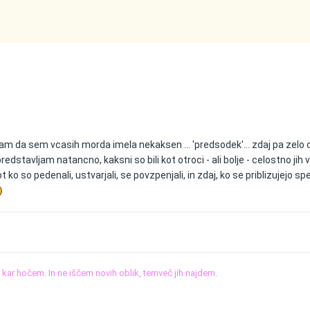
nam da sem vcasih morda imela nekaksen ... 'predsodek'... zdaj pa zelo
redstavljam natancno, kaksni so bili kot otroci - ali bolje - celostno jih 
 ko so pedenali, ustvarjali, se povzpenjali, in zdaj, ko se priblizujejo sp
o, kar hočem. In ne iščem novih oblik, temveč jih najdem.