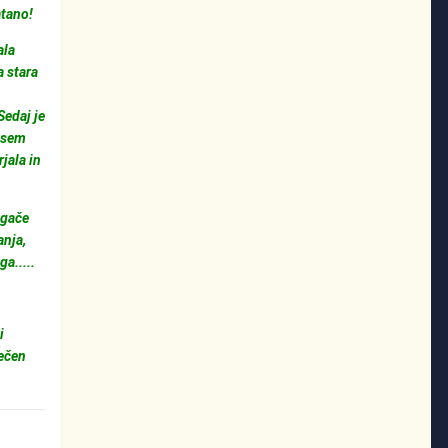
atano!
ala
a stara
Sedaj je
a sem
rjala in
ugače
anja,
ga.....
i
večen