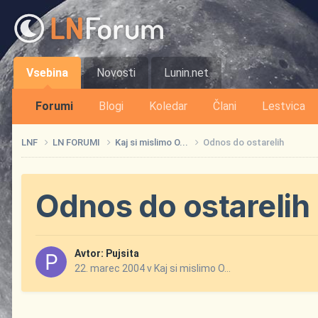
Vsebina
Novosti
Lunin.net
Forumi
Blogi
Koledar
Člani
Lestvica
LNF
LN FORUMI
Kaj si mislimo O...
Odnos do ostarelih
Odnos do ostarelih
Avtor:
Pujsita
22. marec 2004
v
Kaj si mislimo O...