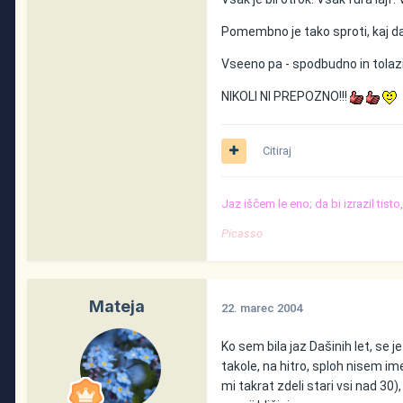
Pomembno je tako sproti, kaj daj
Vseeno pa - spodbudno in tolazi
NIKOLI NI PREPOZNO!!!
Citiraj
Jaz iščem le eno; da bi izrazil tist
Picasso
Mateja
22. marec 2004
Ko sem bila jaz Dašinih let, se 
takole, na hitro, sploh nisem im
mi takrat zdeli stari vsi nad 30