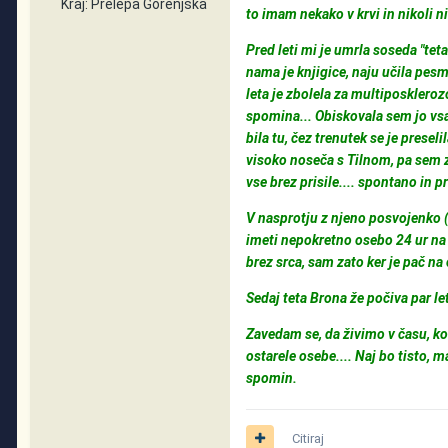
Kraj:
Prelepa Gorenjska
to imam nekako v krvi in nikoli n
Pred leti mi je umrla soseda "teta
nama je knjigice, naju učila pesm
leta je zbolela za multiposkleroz
spomina... Obiskovala sem jo vsa
bila tu, čez trenutek se je presel
visoko noseča s Tilnom, pa sem z n
vse brez prisile.... spontano in p
V nasprotju z njeno posvojenko (
imeti nepokretno osebo 24 ur na
brez srca, sam zato ker je pač na c
Sedaj teta Brona že počiva par l
Zavedam se, da živimo v času, ko
ostarele osebe.... Naj bo tisto, m
spomin.
Citiraj