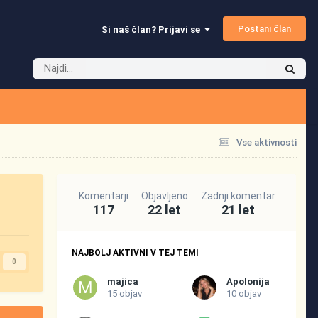
Postani član
Si naš član? Prijavi se
Vse aktivnosti
Komentarji
Objavljeno
Zadnji komentar
117
22 let
21 let
NAJBOLJ AKTIVNI V TEJ TEMI
0
majica
Apolonija
15 objav
10 objav