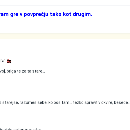
vam gre v povprečju tako kot drugim.
fa'.
voj, briga te za ta stare...
starejse, razumes sebe, ko bos tam... tezko spravit v okvire, besede..
Vsakdo ostari in je star...