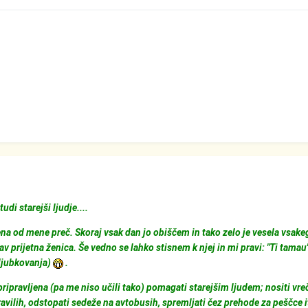
di starejši ljudje....
a od mene preč. Skoraj vsak dan jo obiščem in tako zelo je vesela vsake
rav prijetna ženica. Še vedno se lahko stisnem k njej in mi pravi: "Ti tamau"
 ljubkovanja)
.
ripravljena (pa me niso učili tako) pomagati starejšim ljudem; nositi vre
ravilih, odstopati sedeže na avtobusih, spremljati čez prehode za peščce i