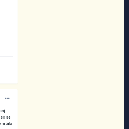
saj
v so se
ni bilo