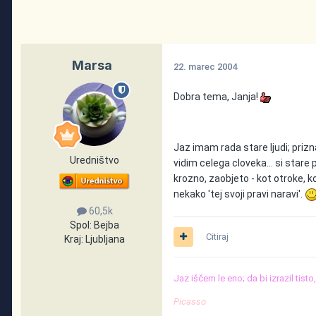
Marsa
22. marec 2004
Dobra tema, Janja!
Jaz imam rada stare ljudi; priz
Uredništvo
vidim celega cloveka... si stare p
krozno, zaobjeto - kot otroke, kot
nekako 'tej svoji pravi naravi'.
60,5k
Spol:
Bejba
Citiraj
Kraj:
Ljubljana
Jaz iščem le eno; da bi izrazil tist
Picasso