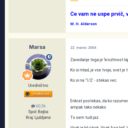
Če vam ne uspe prvič, 
M. H. Alderson
Marsa
22. marec 2004
Zavedanje tega je 'krozhnost laj
Ko si mlad, je vse tvoje, svet je t
Ko si na '1/2' - stekas vec.
Uredništvo
Enkrat postekas, da ko razumes 
60,5k
ampak tako nekako.
Spol:
Bejba
To sem tudi jaz.
Kraj:
Ljubljana
Vsak je bil otrok. Vsak fura lajf. 