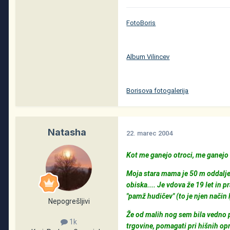
FotoBoris
Album Vilincev
Borisova fotogalerija
Natasha
22. marec 2004
Kot me ganejo otroci, me ganejo tu
Moja stara mama je 50 m oddaljen
obiska.... Je vdova že 19 let in p
"pamž hudičev" (to je njen način
Nepogrešljivi
Že od malih nog sem bila vedno p
1k
trgovine, pomagati pri hišnih op