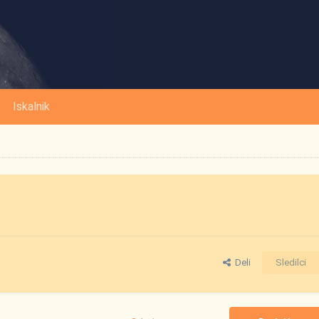
Iskalnik
Deli
Sledilci