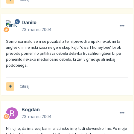
Danilo
23. marec 2004
Somonca malo sem se pozabal z temi prevodi ampak nekak mi ta
angleški in nemški izraz ne gere skup kajti ''dwarf honey bee" bi ob
prevodu pomernilo pritlikava čebela delavka Buschhonigbien bi pa
pomenilo nekako medonosno čebelo, ki živi v grmovju ali nekaj
podobnega.
Citiraj
Bogdan
23. marec 2004
Ni nujno, da ima vse, kar ima latinsko ime, tudi slovensko ime. Po moje