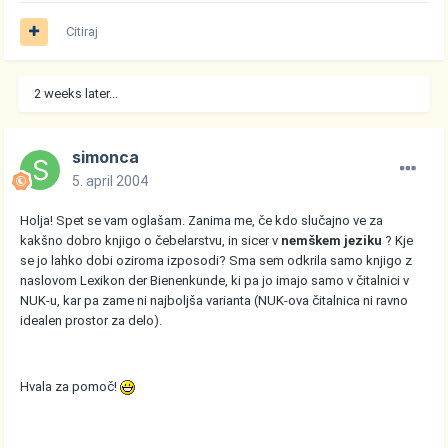
Citiraj
2 weeks later...
simonca
5. april 2004
Holja! Spet se vam oglašam. Zanima me, če kdo slučajno ve za
kakšno dobro knjigo o čebelarstvu, in sicer v
nemškem jeziku
? Kje
se jo lahko dobi oziroma izposodi? Sma sem odkrila samo knjigo z
naslovom Lexikon der Bienenkunde, ki pa jo imajo samo v čitalnici v
NUK-u, kar pa zame ni najboljša varianta (NUK-ova čitalnica ni ravno
idealen prostor za delo).
Hvala za pomoč!