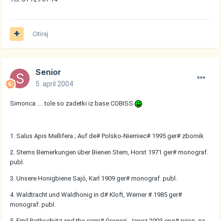
Citiraj
Senior
5. april 2004
Simonca .... tole so zadetki iz base COBISS
1. Salus Apis Mellifera ; Auf de# Polsko-Niemiec# 1995 ger# zbornik
2. Sterns Bemerkungen über Bienen Stern, Horst 1971 ger# monograf.
publ.
3. Unsere Honigbiene Sajó, Karl 1909 ger# monograf. publ.
4. Waldtracht und Waldhonig in d# Kloft, Werner # 1985 ger#
monograf. publ.
5. Emil Rothschütz and the carni# Gregori, Janez 2003 eng# prisp. na