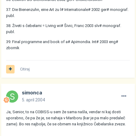
37. Die Bienenzuhn, eine Art zu l# Internationale# 2002 ger# monograf.
publ.
38. Živeti s čebelami = Living wi# Šivic, Franc 2003 slv# monograf.
publ.
39. Final programme and book of a# Apimondia. Int# 2003 eng#
zbornik
Citiraj
simonca
5. april 2004
Ja, Senior, to na COBISS-u sem že sama našla, vendar ni kaj dosti
uporabno, če pa že je, se nahaja v Mariboru (kar je pa malo predaleč
zame). Bo res najbolje, če se obrnem na knjižnico Čebelarske zveze.