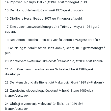
14. Pripovedi s panjev. Del 2 : (# 1995 slv# monograf. publ.
15. Der Honig : Herkunft, Gewinnu# 1975 ger# priročnik
16. Die Biene Hess, Gertrud 1977 ger# monograf. publ.
17. Eine beachtenswerte Monograph# Trümpy - Meyer# 1951 ger#
separat
18. Des Anton Janscha ... hinterl# Janša, Anton 1790 ger# priročnik
19. Anleitung zur oraktischen Beh# Jonke, Georg 1836 ger# monograf.
publ.
20. V prelepem svetu kranjske čeb# Štekar-Vidic, # 2003 slv# zbornik
21. Zum Orientierungsverhalten ei# Schaefer, Eber# 1988 ger#
disertacija
22. Der Mensch und die Biene : di# Makarovič, Gor# 1989 slv# zbornik
23. Zgodovina slovenskega čebelar# Mihelič, Stane 1989 slv#
članek/sestavek
24. Običaji in verovanja v sloven# Gnilšak, Ida 1989 slv#
članek/sestavek