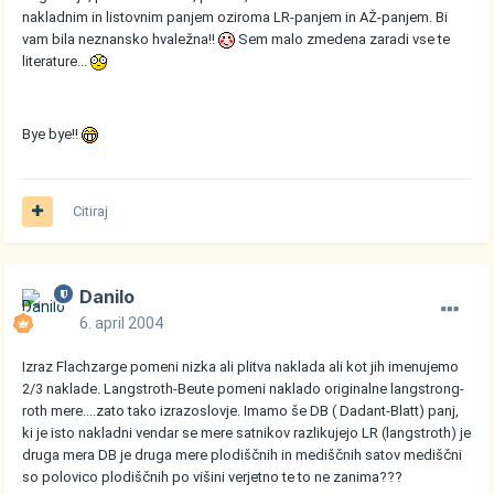
nakladnim in listovnim panjem oziroma LR-panjem in AŽ-panjem. Bi
vam bila neznansko hvaležna!!
Sem malo zmedena zaradi vse te
literature...
Bye bye!!
Citiraj
Danilo
6. april 2004
Izraz Flachzarge pomeni nizka ali plitva naklada ali kot jih imenujemo
2/3 naklade. Langstroth-Beute pomeni naklado originalne langstrong-
roth mere....zato tako izrazoslovje. Imamo še DB ( Dadant-Blatt) panj,
ki je isto nakladni vendar se mere satnikov razlikujejo LR (langstroth) je
druga mera DB je druga mere plodiščnih in mediščnih satov mediščni
so polovico plodiščnih po višini verjetno te to ne zanima???