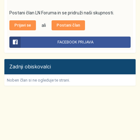
Postani član LN Foruma in se pridruži naši skupnosti.
Prijavi se
ali
Postani član
FACEBOOK PRIJAVA
Zadnji obiskovalci
Noben član si ne ogleduje te strani.