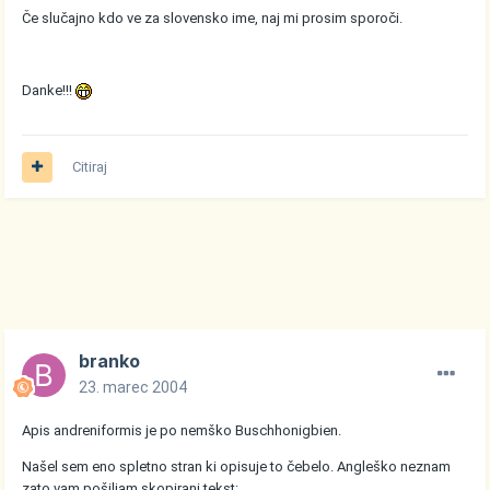
Če slučajno kdo ve za slovensko ime, naj mi prosim sporoči.
Danke!!!
Citiraj
branko
23. marec 2004
Apis andreniformis je po nemško Buschhonigbien.
Našel sem eno spletno stran ki opisuje to čebelo. Angleško neznam
zato vam pošiljam skopirani tekst: