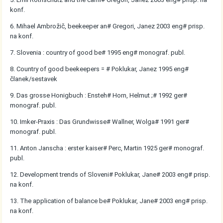
konf.
6. Mihael Ambrožič, beekeeper an# Gregori, Janez 2003 eng# prisp.
na konf.
7. Slovenia : country of good be# 1995 eng# monograf. publ.
8. Country of good beekeepers = # Poklukar, Janez 1995 eng#
članek/sestavek
9. Das grosse Honigbuch : Ensteh# Horn, Helmut ;# 1992 ger#
monograf. publ.
10. Imker-Praxis : Das Grundwisse# Wallner, Wolga# 1991 ger#
monograf. publ.
11. Anton Janscha : erster kaiser# Perc, Martin 1925 ger# monograf.
publ.
12. Development trends of Sloveni# Poklukar, Jane# 2003 eng# prisp.
na konf.
13. The application of balance be# Poklukar, Jane# 2003 eng# prisp.
na konf.