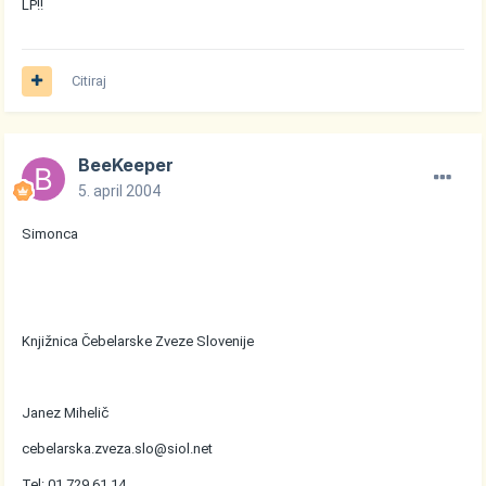
LP!!
Citiraj
BeeKeeper
5. april 2004
Simonca
Knjižnica Čebelarske Zveze Slovenije
Janez Mihelič
cebelarska.zveza.slo@siol.net
Tel: 01 729 61 14