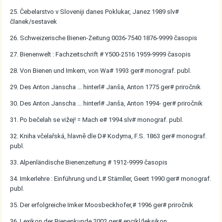
25. Čebelarstvo v Sloveniji danes Poklukar, Janez 1989 slv#
članek/sestavek
26. Schweizerische Bienen-Zeitung 0036-7540 1876-9999 časopis
27. Bienenwelt : Fachzeitschrift # Y500-2516 1959-9999 časopis
28. Von Bienen und Imkern, von Wa# 1993 ger# monograf. publ.
29. Des Anton Janscha ... hinterl# Janša, Anton 1775 ger# priročnik
30. Des Anton Janscha ... hinterl# Janša, Anton 1994- ger# priročnik
31. Po bečelah se vižej! = Mach e# 1994 slv# monograf. publ.
32. Kniha včelařská, hlavně dle D# Kodyma, F.S. 1863 ger# monograf.
publ.
33. Alpenländische Bienenzeitung # 1912-9999 časopis
34. Imkerlehre : Einführung und L# Stämller, Geert 1990 ger# monograf.
publ.
35. Der erfolgreiche Imker Moosbeckhofer,# 1996 ger# priročnik
36. Lexikon der Bienenkunde 2002 ger# encikl/leksikon