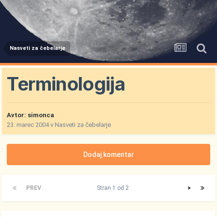
Nasveti za čebelarje
Terminologija
Avtor:
simonca
23. marec 2004
v
Nasveti za čebelarje
Dodaj komentar
PREV
Stran 1 od 2
>