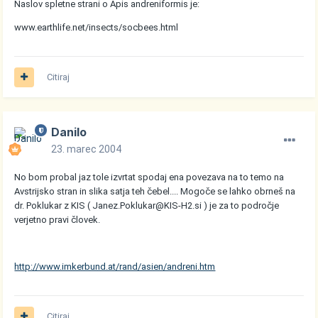
Naslov spletne strani o Apis andreniformis je:
www.earthlife.net/insects/socbees.html
Citiraj
Danilo
23. marec 2004
No bom probal jaz tole izvrtat spodaj ena povezava na to temo na
Avstrijsko stran in slika satja teh čebel.... Mogoče se lahko obrneš na
dr. Poklukar z KIS ( Janez.Poklukar@KIS-H2.si ) je za to področje
verjetno pravi človek.
http://www.imkerbund.at/rand/asien/andreni.htm
Citiraj