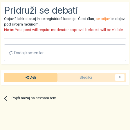
Pridruži se debati
Objaviš lahko takoj in se registriraš kasneje. Če si član,
se prijavi
in objavi
pod svojim računom.
Note:
Your post will require moderator approval before it will be visible.
Dodaj komentar...
Deli
Sledilci
0
Pojdi nazaj na seznam tem