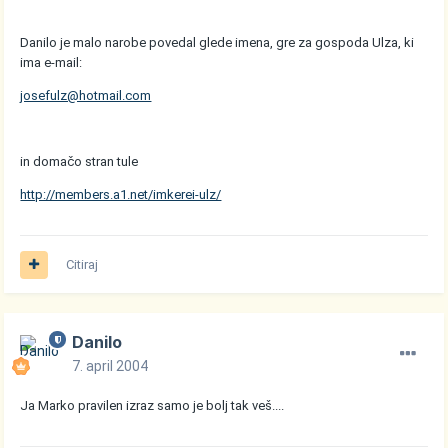
Danilo je malo narobe povedal glede imena, gre za gospoda Ulza, ki
ima e-mail:
josefulz@hotmail.com
in domačo stran tule
http://members.a1.net/imkerei-ulz/
Citiraj
Danilo
7. april 2004
Ja Marko pravilen izraz samo je bolj tak veš....