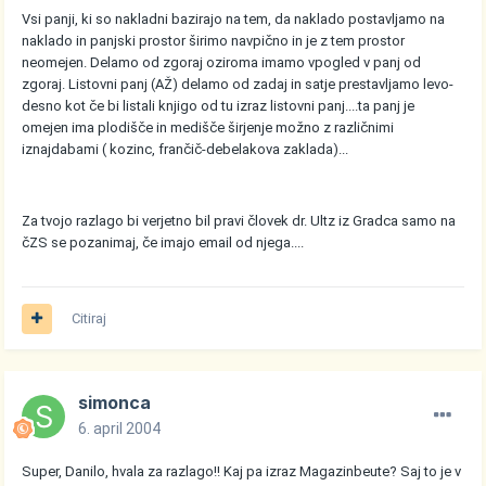
Vsi panji, ki so nakladni bazirajo na tem, da naklado postavljamo na
naklado in panjski prostor širimo navpično in je z tem prostor
neomejen. Delamo od zgoraj oziroma imamo vpogled v panj od
zgoraj. Listovni panj (AŽ) delamo od zadaj in satje prestavljamo levo-
desno kot če bi listali knjigo od tu izraz listovni panj....ta panj je
omejen ima plodišče in medišče širjenje možno z različnimi
iznajdabami ( kozinc, frančič-debelakova zaklada)...
Za tvojo razlago bi verjetno bil pravi človek dr. Ultz iz Gradca samo na
čZS se pozanimaj, če imajo email od njega....
Citiraj
simonca
6. april 2004
Super, Danilo, hvala za razlago!! Kaj pa izraz Magazinbeute? Saj to je v