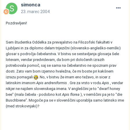
simonca
23. marec 2004
Pozdravljeni!
Sem študentka Oddelka za prevajalstvo na Filozofski fakulteti v
Ljubljani in za diplomo delam trijezični (slovensko-angleško-nemški)
glosar s področja čebelarstva. V bistvu se sestavljanja glosarja šele
lotevam, vendar predvidevam, da bom pri določenih izrazih
potrebovala pomoč, saj se sama na čebelarstvo ne spoznam prav
dosti. Zato vam bom izjemno hvaležna, če mi boste pri kakšnem
izrazu pomagali
. No, v bistvu že imam eno težavo, in sicer z
latinskim imenom
Apis andreniformis
. Gre za vrsto v rodu
Apis
, vendar
nikjer ne najdem slovenskega imena. V angleščini je to "dwarf honey
bee" (mala čebela - podobno kot
Apis florea
), v nemščini pa je to "die
Buschbiene". Mogoče pa se v slovenščini uporablja samo latinsko ime
(med strokovnjaki)?