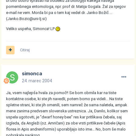
bi bilo dobro vprašati na oddelku za biologijo kakega našega
pomembnega entomologa, npr. prof dr. Matija Gogala. Žal za njegov
e-mail ne vem. Morda bi pa o tem kaj vedel dr. Janko Božič ...
(Janko.Bozic@uni-lj.si)
Veliko uspeha, Simonca! LP
Citiraj
simonca
24. marec 2004
Ja, vsem najlepša hvala za pomoč!! Se bom obrnila kar na tiste
kontaktne osebe, ki ste jih navedli, potem bomo pa videli... Na tiste
spletne strani, ki ste jih omenili, sem namreč že sama naletela, ampak
mene zanima predvsem slovenska ustreznica. Ja, Danilo, kolikor sem
uspela ugotoviti, je "dwarf honey bee" res kar pritlikava čebela, saj
izgleda, da Angleži (oz. Amričani) za obe vrsti pritlikave čebele (Apis
florea in Apis andreniformis) uporabljajo isto ime... No, bom še malo
pobrskala naokrog,,,