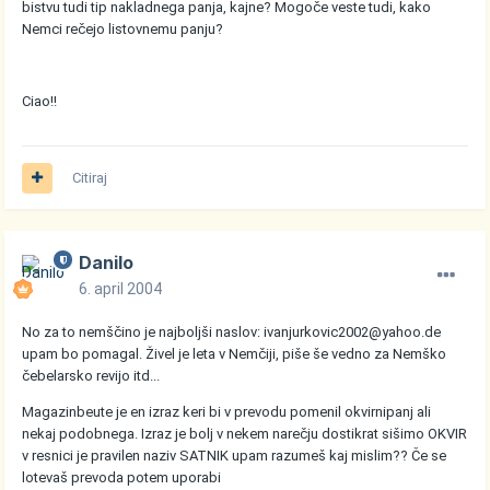
bistvu tudi tip nakladnega panja, kajne? Mogoče veste tudi, kako
Nemci rečejo listovnemu panju?
Ciao!!
Citiraj
Danilo
6. april 2004
No za to nemščino je najboljši naslov: ivanjurkovic2002@yahoo.de
upam bo pomagal. Živel je leta v Nemčiji, piše še vedno za Nemško
čebelarsko revijo itd...
Magazinbeute je en izraz keri bi v prevodu pomenil okvirnipanj ali
nekaj podobnega. Izraz je bolj v nekem narečju dostikrat sišimo OKVIR
v resnici je pravilen naziv SATNIK upam razumeš kaj mislim?? Če se
lotevaš prevoda potem uporabi