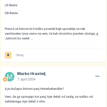
LR-Beute
DB-Beute
Prevod za listovni bi ti težko povedal kajti uporablja se nek
zaničevalen izraz samo ne vem, če kak slovnično pravilen obstaja, g
Jurkovič bo vedel ....
Citiraj
Marko Hrastelj
7. april 2004
A je slučajno listovni panj Hinterbehandler?
Vem, da ga opisujejo kot panj, kjer delaš od zadaj, za razliko od
nakldanega, kjer delaš z vrha.